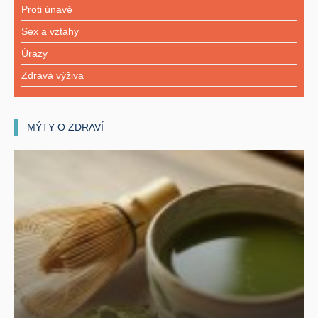
Proti únavě
Sex a vztahy
Úrazy
Zdravá výživa
MÝTY O ZDRAVÍ