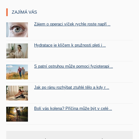
ZAJÍMÁ VÁS
Zájem o operaci víček rychle roste napří ..
Hydratace je klíčem k pružnosti pleti i ..
S patní ostruhou může pomoci fyzioterapi ..
Jak po ránu rozhýbat ztuhlé tělo a kdy r ..
Bolí vás kolena? Příčina může být v celé ..