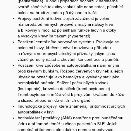
(perikarditida). V obou případech dochází k nadměrné
tvorbě zánětlivé tekutiny v okolí plic nebo srdce, působící
bolest na hrudi zejména při dýchání a kašli.
Projevy postižení ledvin. Jejich závažnost je velmi
různorodá od mírných projevů s malými nálezy krve
a bílkoviny v moči až po selhání funkce ledvin s otoky
a vysokým krevním tlakem (hypertenzí).
Postižení centrálního nervového systému. Projevuje se
bolestmi hlavy, křečemi, cévní mozkovou příhodou
a různými neuropsychiatrickými příznaky, jakými jsou
vážné poruchy nálad a chování, koncentrace a paměti.
Postižení krve způsobené autoprotilátkami namířenými
proti krevním buňkám. Rozpad červených krvinek a jejich
úbytek se označuje jako hemolýza a výsledný stav jako
hemolytická anémie. Snížení počtu bílých krvinek
(leukopenie), krevních destiček (trombocytopenie).
Trombocytopenie může vést k projevům krvácení do kůže
a sliznic, případně i do vnitřních orgánů.
Imunologické projevy, které znamenají přítomnost určitých
autoprotilátek v krvi.
Antinukleární protilátky (ANA) namířené proti buněčnému
jádru a přítomné téměř u všech pacientů s SLE. Jejich
samotná přítomnost ale zdaleka nemoc nepotvrzuje,