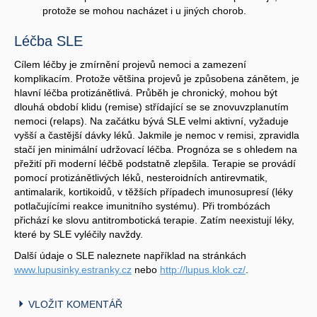
protože se mohou nacházet i u jiných chorob.
Léčba SLE
Cílem léčby je zmírnění projevů nemoci a zamezení
komplikacím. Protože většina projevů je způsobena zánětem, je
hlavní léčba protizánětlivá. Průběh je chronický, mohou být
dlouhá období klidu (remise) střídající se se znovuvzplanutím
nemoci (relaps). Na začátku bývá SLE velmi aktivní, vyžaduje
vyšší a častější dávky léků. Jakmile je nemoc v remisi, zpravidla
stačí jen minimální udržovací léčba. Prognóza se s ohledem na
přežití při moderní léčbě podstatně zlepšila. Terapie se provádí
pomocí protizánětlivých léků, nesteroidních antirevmatik,
antimalarik, kortikoidů, v těžších případech imunosupresí (léky
potlačujícími reakce imunitního systému). Při trombózách
přichází ke slovu antitrombotická terapie. Zatím neexistují léky,
které by SLE vyléčily navždy.
Další údaje o SLE naleznete například na stránkách
www.lupusinky.estranky.cz
nebo
http://lupus.klok.cz/
.
VLOŽIT KOMENTÁŘ