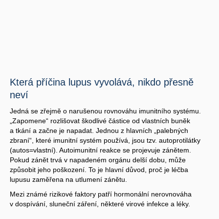
Která příčina lupus vyvolává, nikdo přesně
neví
Jedná se zřejmě o narušenou rovnováhu imunitního systému.
„Zapomene“ rozlišovat škodlivé částice od vlastních buněk
a tkání a začne je napadat. Jednou z hlavních „palebných
zbraní“, které imunitní systém používá, jsou tzv. autoprotilátky
(autos=vlastní). Autoimunitní reakce se projevuje zánětem.
Pokud zánět trvá v napadeném orgánu delší dobu, může
způsobit jeho poškození. To je hlavní důvod, proč je léčba
lupusu zaměřena na utlumení zánětu.
Mezi známé rizikové faktory patří hormonální nerovnováha
v dospívání, sluneční záření, některé virové infekce a léky.