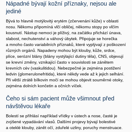
Nápadné bývají kožní příznaky, nejsou ale
jediné
Bývá to hlavně motýlovitý erytém (zčervenání kůže) v oblasti
nosu. Někomu připomíná vlčí obličej, někomu stopy po vlčím
kousnutí. Nástup nemoci je plíživý, na začátku přichází únava,
slabost, nechutenství a váhový úbytek. Připojuje se horečka
a mnoho často variabilních příznaků, které vyplývají z poškození
různých orgánů. Napadeny mohou být klouby, kůže, srdce,
plíce, serózní blány (blány vystýlající dutiny těla), CNS, objevují
se krevní změny, vznikající často v souvislosti se zánětem
krevních cév (vaskulitidou). Nebezpečné je zejména postižení
ledvin (glomerulonefritida), které někdy vede až k jejich selhání.
Při větší ztrátě bílkovin močí se mohou objevit souměrné otoky,
zejména dolních končetin a očních víček.
Čeho si sám pacient může všimnout před
návštěvou lékaře
Bolestí se přihlásí například vřídky v ústech a nose, časté je
zvýšené vypadávání vlasů. Dalšími projevy bývají bolestivé
a oteklé klouby, zánět očí, zduřelé uzliny, poruchy menstruace.