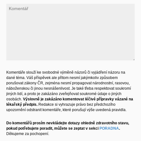
Komentáře slouží ke svobodné výměně názorů či vyjádření názoru na
dané téma. Váš příspěvek ale přitom nesmí jakýmkoliv způsobem
porušovat zákony ČR, zejména nesmí propagovat národnostní, rasovou,
náboženskou či jinou nesnášenlivost. Je také třeba respektovat soukromí
jiných lidí, a proto je zakázáno zveřejňovat soukromé údaje o jiných
osobách.
Výslovně je zakázáno komentovat léčivé přípravky vázané na
lékařský předpis.
Redakce si vyhrazuje právo bez předchozího
upozornění odstranit komentáře, které porušují výše uvedená pravidla.
Do komentářů prosím nevkládejte dotazy ohledně zdravotního stavu,
pokud potřebujete poradit, můžete se zeptat v sekci
PORADNA
.
Děkujeme za pochopení.