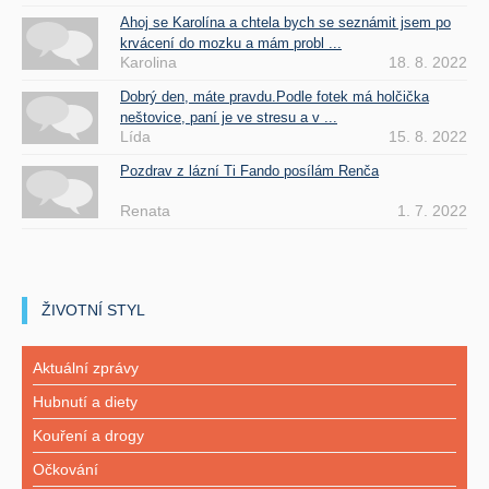
Ahoj se Karolína a chtela bych se seznámit jsem po
krvácení do mozku a mám probl ...
Karolina
18. 8. 2022
Dobrý den, máte pravdu.Podle fotek má holčička
neštovice, paní je ve stresu a v ...
Lída
15. 8. 2022
Pozdrav z lázní Ti Fando posílám Renča
Renata
1. 7. 2022
ŽIVOTNÍ STYL
Aktuální zprávy
Hubnutí a diety
Kouření a drogy
Očkování