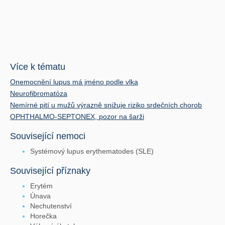
Více k tématu
Onemocnění lupus má jméno podle vlka
Neurofibromatóza
Nemírné pití u mužů výrazně snižuje riziko srdečních chorob
OPHTHALMO-SEPTONEX, pozor na šarži
Související nemoci
Systémový lupus erythematodes (SLE)
Související příznaky
Erytém
Únava
Nechutenství
Horečka