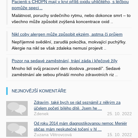
Pacienti s CHOPN mají v krvi příliš oxidu uhličitého, s léčbou
pomůže speci ..
Malátnost, poruchy srdečního rytmu, nebo dokonce smrt – to
všechno může způsobit zvýšená koncentrace oxid ..
Nikl coby alergen může způsobit ekzém, astma či průjem
Nepříjemné svědění, zarudlá pokožka, mokvající puchýřky.
Alergie na nikl se však zdaleka nemusí projevit ..
Pozor na sedavé zaměstnání, trápí záda i křečové žíly
Mnoho lidí svůj pracovní den doslova „prosedí“. Sedavé
zaměstnání ale sebou přináší mnoho zdravotních riz ..
NEJNOVĚJŠÍ KOMENTÁŘE
Zdravím, také bych se rád seznámil z někým za
účelem početí bílého dítě. Jsem he ...
Zdenek
25. 10. 2022
Od roku 2014 mám diagnostikovanou nemoc Meniér
občas mám neskutečné točení v hl ...
Zuzana Větrovcová
15. 10. 2022