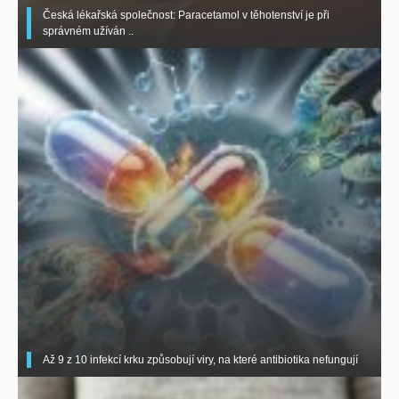
Česká lékařská společnost: Paracetamol v těhotenství je při
správném užíván ..
Až 9 z 10 infekcí krku způsobují viry, na které antibiotika nefungují