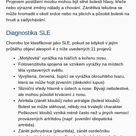
Projevem postižení mozku mohou být silné bolesti hlavy, křeče
nebo výrazné změny nálady a chování. Zánětlivá tekutina se
může hromadit v okolí srdce nebo na plicích a působit bolesti na
hrudi a zadýchávání.
Diagnostika SLE
Chorobu lze klasifikovat jako SLE, pokud se kdykoli v jejím
průběhu objeví alespoň 4 z níže uvedených 11 projevů:
„Motýlovitá“ vyrážka na tvářích a kořenu nosu.
Fotosenzitivita spojená se vznikem vyrážky na místech
těla vystavených světlu.
Vyvýšená, červená, šupící se vyrážka okrouhlého tvaru,
která se může hojit jizvením (diskoidní lupus).
Slizniční vředy hlavně v ústech a nose. Bývají nebolestivé,
ale mohou působit krvácení z nosu.
Artritida (zánět kloubů) nebo artralgie (bolest kloubů).
Bolest se může stěhovat, někdy má trvalejší charakter.
Poškození kloubů vzniká méně často než u jiných nemocí
provázených artritidou (např. juvenilní idiopatická
artritida).
Zánět pohrudnice (pleuritida), zánět osrdečníku