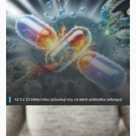
Až 9 z 10 infekcí krku způsobují viry, na které antibiotika nefungují