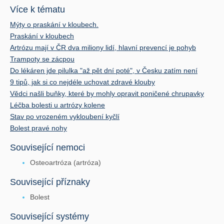
Více k tématu
Mýty o praskání v kloubech.
Praskání v kloubech
Artrózu mají v ČR dva miliony lidí, hlavní prevencí je pohyb
Trampoty se zácpou
Do lékáren jde pilulka "až pět dní poté", v Česku zatím není
9 tipů, jak si co nejdéle uchovat zdravé klouby
Vědci našli buňky, které by mohly opravit poničené chrupavky
Léčba bolesti u artrózy kolene
Stav po vrozeném vykloubení kyčlí
Bolest pravé nohy
Související nemoci
Osteoartróza (artróza)
Související příznaky
Bolest
Související systémy