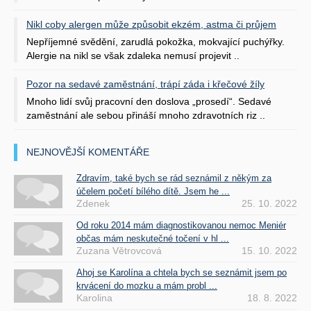
Nikl coby alergen může způsobit ekzém, astma či průjem
Nepříjemné svědění, zarudlá pokožka, mokvající puchýřky.
Alergie na nikl se však zdaleka nemusí projevit ..
Pozor na sedavé zaměstnání, trápí záda i křečové žíly
Mnoho lidí svůj pracovní den doslova „prosedí“. Sedavé
zaměstnání ale sebou přináší mnoho zdravotních riz ..
NEJNOVĚJŠÍ KOMENTÁŘE
Zdravím, také bych se rád seznámil z někým za
účelem početí bílého dítě. Jsem he ...
Zdenek
25. 10. 2022
Od roku 2014 mám diagnostikovanou nemoc Meniér
občas mám neskutečné točení v hl ...
Zuzana Větrovcová
15. 10. 2022
Ahoj se Karolína a chtela bych se seznámit jsem po
krvácení do mozku a mám probl ...
Karolina
18. 8. 2022