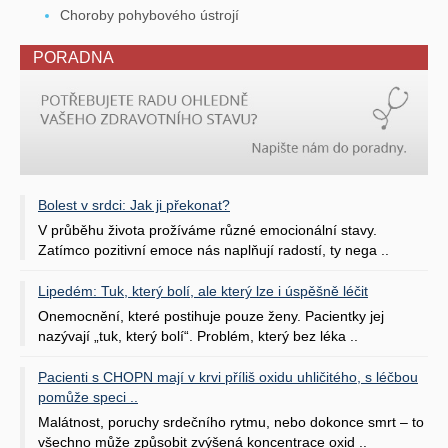
Choroby pohybového ústrojí
PORADNA
Bolest v srdci: Jak ji překonat?
V průběhu života prožíváme různé emocionální stavy.
Zatímco pozitivní emoce nás naplňují radostí, ty nega ..
Lipedém: Tuk, který bolí, ale který lze i úspěšně léčit
Onemocnění, které postihuje pouze ženy. Pacientky jej
nazývají „tuk, který bolí“. Problém, který bez léka ..
Pacienti s CHOPN mají v krvi příliš oxidu uhličitého, s léčbou
pomůže speci ..
Malátnost, poruchy srdečního rytmu, nebo dokonce smrt – to
všechno může způsobit zvýšená koncentrace oxid ..