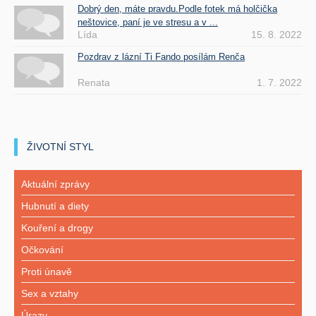
Dobrý den, máte pravdu.Podle fotek má holčička
neštovice, paní je ve stresu a v ...
Lída
15. 8. 2022
Pozdrav z lázní Ti Fando posílám Renča
Renata
1. 7. 2022
ŽIVOTNÍ STYL
Aktuální zprávy
Hubnutí a diety
Kouření a drogy
Očkování
Proti únavě
Sex a vztahy
Úrazy