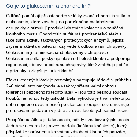
Co je to glukosamin a chondroitin?
Odlišně pomáhají při osteoartróze látky zvané chodroitin sulfát a
glukosamin, které zasahují do porušeného metabolismu
chrupavky a stimulují produkci vlastního kolagenu a součástí
kloubního mazu. Chondroitin sulfát má protizánětlivý efekt a
také tlumí aktivitu takzvaných proteolytických enzymů, jejichž
zvýšená aktivita u osteoartrózy vede k odbourávání chrupavky.
Glukosamin je aminosacharid obsažený v chrupavce.
Glukosamin sulfát poskytuje úlevu od bolesti kloubů a podporuje
regeneraci, obnovu a ochranu chrupavky, čímž zmírňuje potíže
a příznaky a zlepšuje funkci kloubů.
Efekt uvedených látek je pozvolný a nastupuje řádově v průběhu
2–6 týdnů, tato nevýhoda je však vyvážena velmi dobrou
tolerancí i bezpečností těchto látek – jsou totiž běžnou součástí
kloubů, nemohou tedy uškodit. Další výhodou je trvání efektu po
dobu nejméně dvou měsíců po ukončení terapie, což umožňuje
přerušované podávání v jedné až dvou léčebných sériích ročně.
Prospěšnou látkou je také aescin, někdy označovaný jako escin.
Jedná se o extrakt z jírovce maďalu (kaštanu koňského), který
přispívá ke správnému krevnímu zásobení kloubních pouzder,