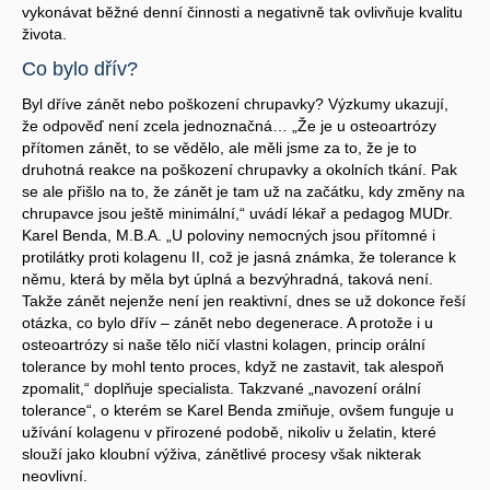
vykonávat běžné denní činnosti a negativně tak ovlivňuje kvalitu
života.
Co bylo dřív?
Byl dříve zánět nebo poškození chrupavky? Výzkumy ukazují,
že odpověď není zcela jednoznačná… „Že je u osteoartrózy
přítomen zánět, to se vědělo, ale měli jsme za to, že je to
druhotná reakce na poškození chrupavky a okolních tkání. Pak
se ale přišlo na to, že zánět je tam už na začátku, kdy změny na
chrupavce jsou ještě minimální,“ uvádí lékař a pedagog MUDr.
Karel Benda, M.B.A. „U poloviny nemocných jsou přítomné i
protilátky proti kolagenu II, což je jasná známka, že tolerance k
němu, která by měla byt úplná a bezvýhradná, taková není.
Takže zánět nejenže není jen reaktivní, dnes se už dokonce řeší
otázka, co bylo dřív – zánět nebo degenerace. A protože i u
osteoartrózy si naše tělo ničí vlastni kolagen, princip orální
tolerance by mohl tento proces, když ne zastavit, tak alespoň
zpomalit,“ doplňuje specialista. Takzvané „navození orální
tolerance“, o kterém se Karel Benda zmiňuje, ovšem funguje u
užívání kolagenu v přirozené podobě, nikoliv u želatin, které
slouží jako kloubní výživa, zánětlivé procesy však nikterak
neovlivní.