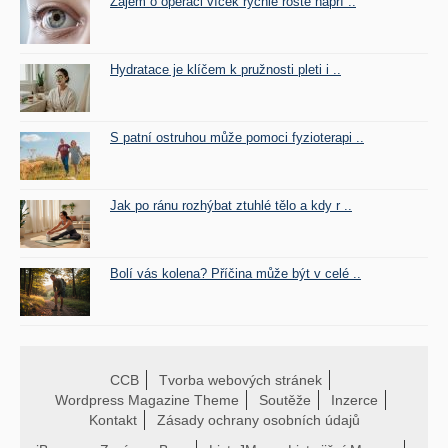
Zájem o operaci víček rychle roste napří ..
Hydratace je klíčem k pružnosti pleti i ..
S patní ostruhou může pomoci fyzioterapi ..
Jak po ránu rozhýbat ztuhlé tělo a kdy r ..
Bolí vás kolena? Příčina může být v celé ..
CCB
Tvorba webových stránek
Wordpress Magazine Theme
Soutěže
Inzerce
Kontakt
Zásady ochrany osobních údajů