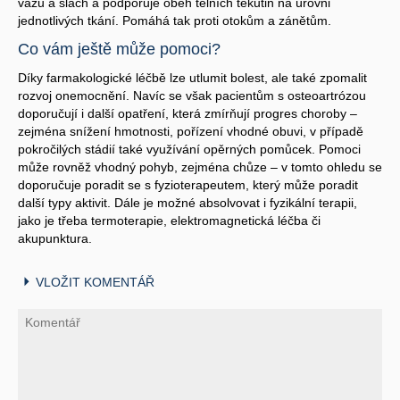
vazů a šlach a podporuje oběh tělních tekutin na úrovni
jednotlivých tkání. Pomáhá tak proti otokům a zánětům.
Co vám ještě může pomoci?
Díky farmakologické léčbě lze utlumit bolest, ale také zpomalit
rozvoj onemocnění. Navíc se však pacientům s osteoartrózou
doporučují i další opatření, která zmírňují progres choroby –
zejména snížení hmotnosti, pořízení vhodné obuvi, v případě
pokročilých stádií také využívání opěrných pomůcek. Pomoci
může rovněž vhodný pohyb, zejména chůze – v tomto ohledu se
doporučuje poradit se s fyzioterapeutem, který může poradit
další typy aktivit. Dále je možné absolvovat i fyzikální terapii,
jako je třeba termoterapie, elektromagnetická léčba či
akupunktura.
VLOŽIT KOMENTÁŘ