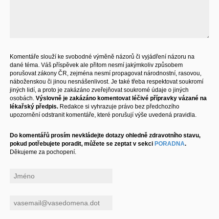
Komentáře slouží ke svobodné výměně názorů či vyjádření názoru na
dané téma. Váš příspěvek ale přitom nesmí jakýmkoliv způsobem
porušovat zákony ČR, zejména nesmí propagovat národnostní, rasovou,
náboženskou či jinou nesnášenlivost. Je také třeba respektovat soukromí
jiných lidí, a proto je zakázáno zveřejňovat soukromé údaje o jiných
osobách.
Výslovně je zakázáno komentovat léčivé přípravky vázané na
lékařský předpis.
Redakce si vyhrazuje právo bez předchozího
upozornění odstranit komentáře, které porušují výše uvedená pravidla.
Do komentářů prosím nevkládejte dotazy ohledně zdravotního stavu,
pokud potřebujete poradit, můžete se zeptat v sekci
PORADNA
.
Děkujeme za pochopení.