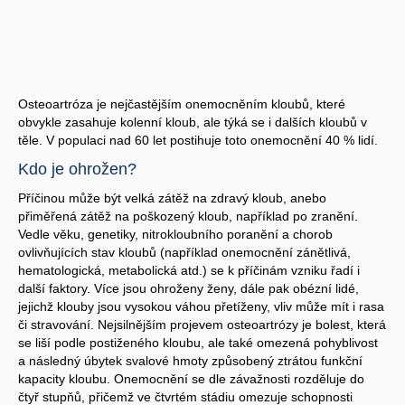
Osteoartróza je nejčastějším onemocněním kloubů, které
obvykle zasahuje kolenní kloub, ale týká se i dalších kloubů v
těle. V populaci nad 60 let postihuje toto onemocnění 40 % lidí.
Kdo je ohrožen?
Příčinou může být velká zátěž na zdravý kloub, anebo
přiměřená zátěž na poškozený kloub, například po zranění.
Vedle věku, genetiky, nitrokloubního poranění a chorob
ovlivňujících stav kloubů (například onemocnění zánětlivá,
hematologická, metabolická atd.) se k příčinám vzniku řadí i
další faktory. Více jsou ohroženy ženy, dále pak obézní lidé,
jejichž klouby jsou vysokou váhou přetíženy, vliv může mít i rasa
či stravování. Nejsilnějším projevem osteoartrózy je bolest, která
se liší podle postiženého kloubu, ale také omezená pohyblivost
a následný úbytek svalové hmoty způsobený ztrátou funkční
kapacity kloubu. Onemocnění se dle závažnosti rozděluje do
čtyř stupňů, přičemž ve čtvrtém stádiu omezuje schopnosti