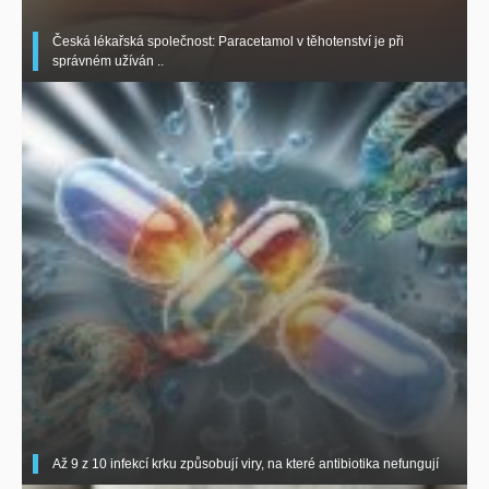
Česká lékařská společnost: Paracetamol v těhotenství je při
správném užíván ..
Až 9 z 10 infekcí krku způsobují viry, na které antibiotika nefungují