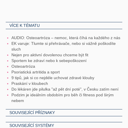
VÍCE K TÉMATU
AUDIO: Osteoartróza – nemoc, která číhá na každého z nás
EK varuje: Tlumte si přehrávače, nebo si vážně poškodíte
sluch
Nejen pro aktivní dovolenou chceme být fit
Sportem ke zdraví nebo k sebepoškození
Osteoartróza
Psoriatická artritida a sport
9 tipů, jak si co nejdéle uchovat zdravé klouby
Praskání v kloubech
Do lékáren jde pilulka "až pět dní poté", v Česku zatím není
Podzim je ideálním obdobím pro běh či fitness pod širým
nebem
SOUVISEJÍCÍ PŘÍZNAKY
SOUVISEJÍCÍ SYSTÉMY