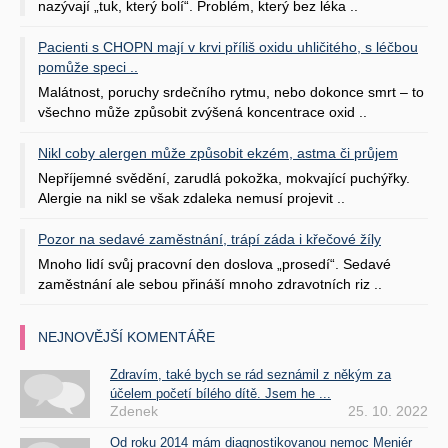
nazývají „tuk, který bolí“. Problém, který bez léka ..
Pacienti s CHOPN mají v krvi příliš oxidu uhličitého, s léčbou
pomůže speci ..
Malátnost, poruchy srdečního rytmu, nebo dokonce smrt – to
všechno může způsobit zvýšená koncentrace oxid ..
Nikl coby alergen může způsobit ekzém, astma či průjem
Nepříjemné svědění, zarudlá pokožka, mokvající puchýřky.
Alergie na nikl se však zdaleka nemusí projevit ..
Pozor na sedavé zaměstnání, trápí záda i křečové žíly
Mnoho lidí svůj pracovní den doslova „prosedí“. Sedavé
zaměstnání ale sebou přináší mnoho zdravotních riz ..
NEJNOVĚJŠÍ KOMENTÁŘE
Zdravím, také bych se rád seznámil z někým za
účelem početí bílého dítě. Jsem he ...
Zdenek
25. 10. 2022
Od roku 2014 mám diagnostikovanou nemoc Meniér