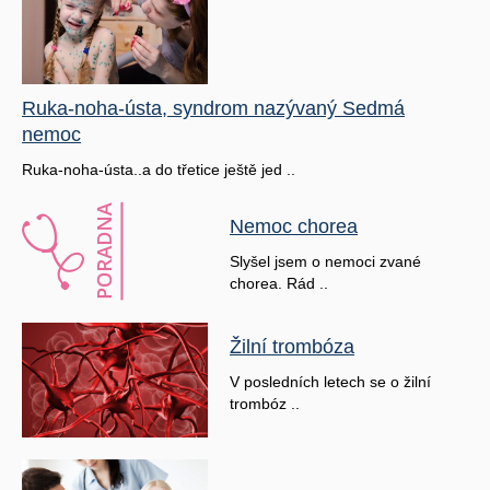
Ruka-noha-ústa, syndrom nazývaný Sedmá
nemoc
Ruka-noha-ústa..a do třetice ještě jed ..
Nemoc chorea
Slyšel jsem o nemoci zvané
chorea. Rád ..
Žilní trombóza
V posledních letech se o žilní
trombóz ..