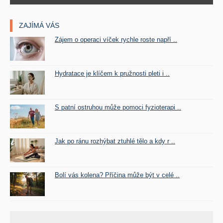
ZAJÍMÁ VÁS
Zájem o operaci víček rychle roste napří ..
Hydratace je klíčem k pružnosti pleti i ..
S patní ostruhou může pomoci fyzioterapi ..
Jak po ránu rozhýbat ztuhlé tělo a kdy r ..
Bolí vás kolena? Příčina může být v celé ..