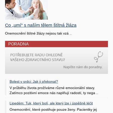
Co „umí“ s naším tělem štítná žláza
Onemocnění štítné žlázy nejsou tak vzá ..
PORADNA
Bolest v srdci: Jak ji překonat?
V průběhu života prožíváme různé emocionální stavy.
Zatímco pozitivní emoce nás naplňují radostí, ty nega ..
Lipedém: Tuk, který bolí, ale který lze i úspěšně léčit
Onemocnění, které postihuje pouze ženy. Pacientky jej