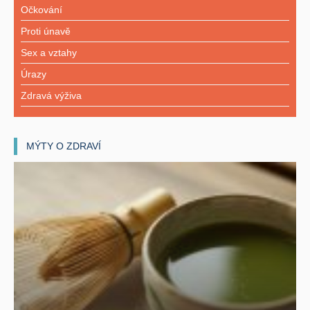
Očkování
Proti únavě
Sex a vztahy
Úrazy
Zdravá výživa
MÝTY O ZDRAVÍ