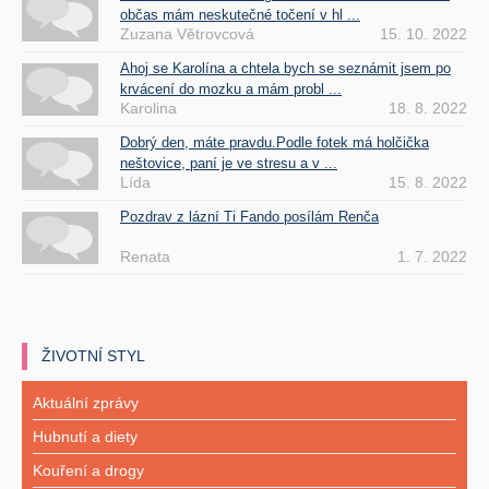
občas mám neskutečné točení v hl ...
Zuzana Větrovcová
15. 10. 2022
Ahoj se Karolína a chtela bych se seznámit jsem po
krvácení do mozku a mám probl ...
Karolina
18. 8. 2022
Dobrý den, máte pravdu.Podle fotek má holčička
neštovice, paní je ve stresu a v ...
Lída
15. 8. 2022
Pozdrav z lázní Ti Fando posílám Renča
Renata
1. 7. 2022
ŽIVOTNÍ STYL
Aktuální zprávy
Hubnutí a diety
Kouření a drogy