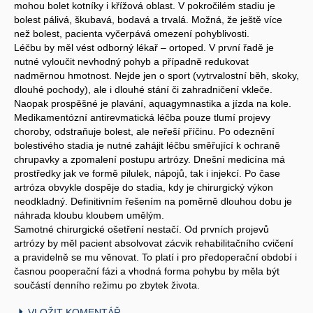
mohou bolet kotníky i křížová oblast. V pokročilém stadiu je
bolest pálivá, škubavá, bodavá a trvalá. Možná, že ještě více
než bolest, pacienta vyčerpává omezení pohyblivosti.
Léčbu by měl vést odborný lékař – ortoped. V první řadě je
nutné vyloučit nevhodný pohyb a případně redukovat
nadměrnou hmotnost. Nejde jen o sport (vytrvalostní běh, skoky,
dlouhé pochody), ale i dlouhé stání či zahradničení vkleče.
Naopak prospěšné je plavání, aquagymnastika a jízda na kole.
Medikamentózní antirevmatická léčba pouze tlumí projevy
choroby, odstraňuje bolest, ale neřeší příčinu. Po odeznění
bolestivého stadia je nutné zahájit léčbu směřující k ochraně
chrupavky a zpomalení postupu artrózy. Dnešní medicína má
prostředky jak ve formě pilulek, nápojů, tak i injekcí. Po čase
artróza obvykle dospěje do stadia, kdy je chirurgický výkon
neodkladný. Definitivním řešením na poměrně dlouhou dobu je
náhrada kloubu kloubem umělým.
Samotné chirurgické ošetření nestačí. Od prvních projevů
artrózy by měl pacient absolvovat zácvik rehabilitačního cvičení
a pravidelně se mu věnovat. To platí i pro předoperační období i
časnou pooperační fázi a vhodná forma pohybu by měla být
součástí denního režimu po zbytek života.
VLOŽIT KOMENTÁŘ