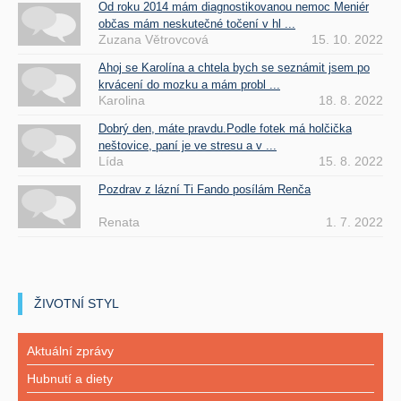
Od roku 2014 mám diagnostikovanou nemoc Meniér
občas mám neskutečné točení v hl ...
Zuzana Větrovcová
15. 10. 2022
Ahoj se Karolína a chtela bych se seznámit jsem po
krvácení do mozku a mám probl ...
Karolina
18. 8. 2022
Dobrý den, máte pravdu.Podle fotek má holčička
neštovice, paní je ve stresu a v ...
Lída
15. 8. 2022
Pozdrav z lázní Ti Fando posílám Renča
Renata
1. 7. 2022
ŽIVOTNÍ STYL
Aktuální zprávy
Hubnutí a diety