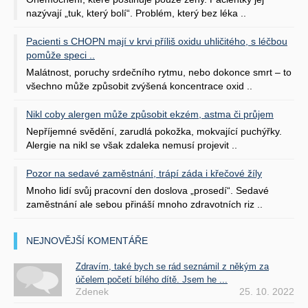
nazývají „tuk, který bolí“. Problém, který bez léka ..
Pacienti s CHOPN mají v krvi příliš oxidu uhličitého, s léčbou
pomůže speci ..
Malátnost, poruchy srdečního rytmu, nebo dokonce smrt – to
všechno může způsobit zvýšená koncentrace oxid ..
Nikl coby alergen může způsobit ekzém, astma či průjem
Nepříjemné svědění, zarudlá pokožka, mokvající puchýřky.
Alergie na nikl se však zdaleka nemusí projevit ..
Pozor na sedavé zaměstnání, trápí záda i křečové žíly
Mnoho lidí svůj pracovní den doslova „prosedí“. Sedavé
zaměstnání ale sebou přináší mnoho zdravotních riz ..
NEJNOVĚJŠÍ KOMENTÁŘE
Zdravím, také bych se rád seznámil z někým za
účelem početí bílého dítě. Jsem he ...
Zdenek
25. 10. 2022