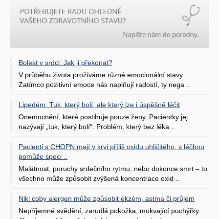
Bolest v srdci: Jak ji překonat?
V průběhu života prožíváme různé emocionální stavy.
Zatímco pozitivní emoce nás naplňují radostí, ty nega ..
Lipedém: Tuk, který bolí, ale který lze i úspěšně léčit
Onemocnění, které postihuje pouze ženy. Pacientky jej
nazývají „tuk, který bolí“. Problém, který bez léka ..
Pacienti s CHOPN mají v krvi příliš oxidu uhličitého, s léčbou
pomůže speci ..
Malátnost, poruchy srdečního rytmu, nebo dokonce smrt – to
všechno může způsobit zvýšená koncentrace oxid ..
Nikl coby alergen může způsobit ekzém, astma či průjem
Nepříjemné svědění, zarudlá pokožka, mokvající puchýřky.