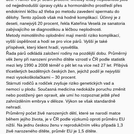
od nejjednodušší úpravy cyklu a hormonálního prostředí přes
endokrinní léčbu až třeba po metodu zavedení spermatu do
dělohy. Tento způsob však má hodně komplikací. Účinný je z
deseti, nanejvýš 20 procent, řekla Kateřina Veselá ze sanatoria
zabývajícího se diagnostikou a léčbou neplodnosti.
Metody mimotělního oplodnění mají menší riziko komplikací,
vyšší úspěšnost a hodí se pro více párů. Vyšší je také
příspěvek, který klient hradí, vysvětlila.
Řada párů odkládá založení rodiny na pozdější dobu. Průměrný
věk ženy při narození prvního dítěte vzrostl v ČR podle statistik
mezi lety 1990 a 2008 téměř o pět let na více než 27 let. Přibývá
třicetiletých bezdětných českých žen, jejichž podíl je nejvyšší
mezi vysokoškolačkami – 30 procent.
Stárnutí rodičů a rodiček zvyšuje riziko genetických vad a
nemocí u plodu. Současná medicína nedokáže poruchu změnit
nebo postižený gen opravit, ale umí ho rozpoznat ještě před
zahnízděním embrya v děloze. Výkon se však standardně
nehradí.
Průměrný počet živě narozených dětí, které se narodí matce
během jejího života, je v ČR podle výzkumů oproti průměru EU
nižší. Na jednu českou ženu v reprodukčním věku připadá 1,3
živě narozeného dítěte, průměr EU je 1,5 dítěte.