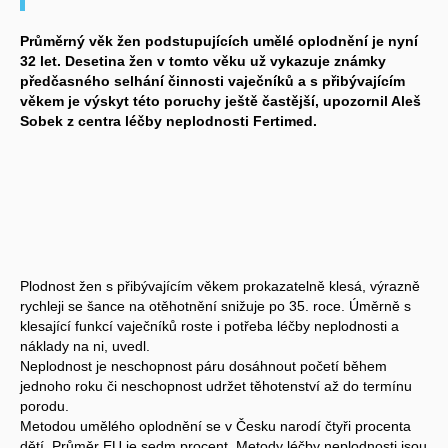
Průměrný věk žen podstupujících umělé oplodnění je nyní
32 let. Desetina žen v tomto věku už vykazuje známky
předčasného selhání činnosti vaječníků a s přibývajícím
věkem je výskyt této poruchy ještě častější, upozornil Aleš
Sobek z centra léčby neplodnosti Fertimed.
Plodnost žen s přibývajícím věkem prokazatelně klesá, výrazně
rychleji se šance na otěhotnění snižuje po 35. roce. Úměrně s
klesající funkcí vaječníků roste i potřeba léčby neplodnosti a
náklady na ni, uvedl.
Neplodnost je neschopnost páru dosáhnout početí během
jednoho roku či neschopnost udržet těhotenství až do termínu
porodu.
Metodou umělého oplodnění se v Česku narodí čtyři procenta
dětí. Průměr EU je sedm procent. Metody léčby neplodnosti jsou