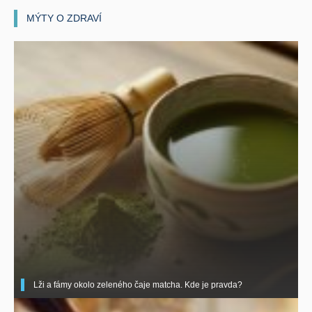
MÝTY O ZDRAVÍ
Lži a fámy okolo zeleného čaje matcha. Kde je pravda?