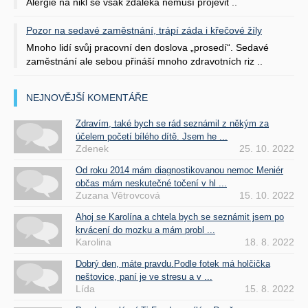
Alergie na nikl se však zdaleka nemusí projevit ..
Pozor na sedavé zaměstnání, trápí záda i křečové žíly
Mnoho lidí svůj pracovní den doslova „prosedí“. Sedavé
zaměstnání ale sebou přináší mnoho zdravotních riz ..
NEJNOVĚJŠÍ KOMENTÁŘE
Zdravím, také bych se rád seznámil z někým za
účelem početí bílého dítě. Jsem he ...
Zdenek
25. 10. 2022
Od roku 2014 mám diagnostikovanou nemoc Meniér
občas mám neskutečné točení v hl ...
Zuzana Větrovcová
15. 10. 2022
Ahoj se Karolína a chtela bych se seznámit jsem po
krvácení do mozku a mám probl ...
Karolina
18. 8. 2022
Dobrý den, máte pravdu.Podle fotek má holčička
neštovice, paní je ve stresu a v ...
Lída
15. 8. 2022