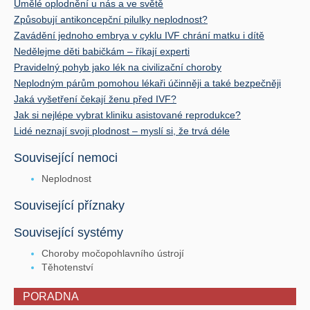
Umělé oplodnění u nás a ve světě
Způsobují antikoncepční pilulky neplodnost?
Zavádění jednoho embrya v cyklu IVF chrání matku i dítě
Nedělejme děti babičkám – říkají experti
Pravidelný pohyb jako lék na civilizační choroby
Neplodným párům pomohou lékaři účinněji a také bezpečněji
Jaká vyšetření čekají ženu před IVF?
Jak si nejlépe vybrat kliniku asistované reprodukce?
Lidé neznají svoji plodnost – myslí si, že trvá déle
Související nemoci
Neplodnost
Související příznaky
Související systémy
Choroby močopohlavního ústrojí
Těhotenství
PORADNA