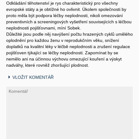
Odkládání těhotenství je rys charakteristický pro všechny
evropské státy a je obtížné ho ovlivnit. Úkolem společnosti by
proto měla být podpora léčby neplodnosti, nikoli omezování
preventivních a screeningových vyšetření souvisejících s léčbou
neplodnosti pojišťovnami, míní Sobek.
Důležité jsou podle něj navýšení počtu hrazených cyklů umělého
oplodnění pro každou ženu v reprodukčním věku, snížení
doplatků na kvalitní léky v léčbě neplodnosti a zrušení regulace
pojišťoven týkající se léčby neplodnosti. Zapomínat by se
nemělo ani na účinnou výchovu omezující kouření a výskyt
nadváhy, které rovněž zhoršující plodnost.
VLOŽIT KOMENTÁŘ