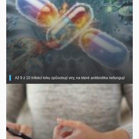
Až 9 z 10 infekcí krku způsobují viry, na které antibiotika nefungují