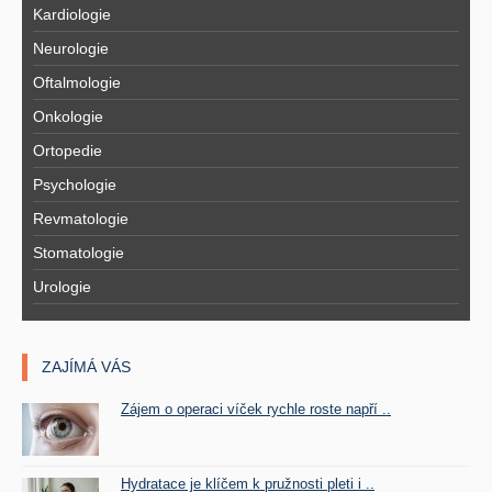
Kardiologie
Neurologie
Oftalmologie
Onkologie
Ortopedie
Psychologie
Revmatologie
Stomatologie
Urologie
ZAJÍMÁ VÁS
Zájem o operaci víček rychle roste napří ..
Hydratace je klíčem k pružnosti pleti i ..