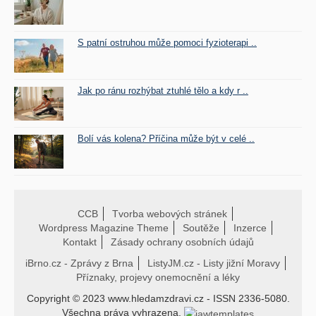
S patní ostruhou může pomoci fyzioterapi ..
Jak po ránu rozhýbat ztuhlé tělo a kdy r ..
Bolí vás kolena? Příčina může být v celé ..
CCB
Tvorba webových stránek
Wordpress Magazine Theme
Soutěže
Inzerce
Kontakt
Zásady ochrany osobních údajů
iBrno.cz - Zprávy z Brna
ListyJM.cz - Listy jižní Moravy
Příznaky, projevy onemocnění a léky
Copyright © 2023 www.hledamzdravi.cz - ISSN 2336-5080.
Všechna práva vyhrazena.