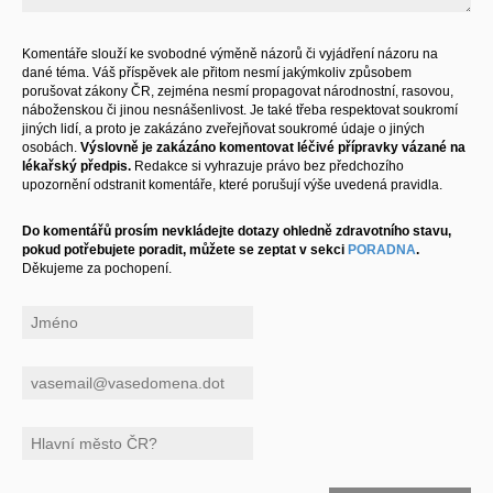
Komentáře slouží ke svobodné výměně názorů či vyjádření názoru na
dané téma. Váš příspěvek ale přitom nesmí jakýmkoliv způsobem
porušovat zákony ČR, zejména nesmí propagovat národnostní, rasovou,
náboženskou či jinou nesnášenlivost. Je také třeba respektovat soukromí
jiných lidí, a proto je zakázáno zveřejňovat soukromé údaje o jiných
osobách.
Výslovně je zakázáno komentovat léčivé přípravky vázané na
lékařský předpis.
Redakce si vyhrazuje právo bez předchozího
upozornění odstranit komentáře, které porušují výše uvedená pravidla.
Do komentářů prosím nevkládejte dotazy ohledně zdravotního stavu,
pokud potřebujete poradit, můžete se zeptat v sekci
PORADNA
.
Děkujeme za pochopení.