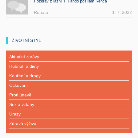
Pozdrav z lázní Ti Fando posílám Renča
Renata
1. 7. 2022
ŽIVOTNÍ STYL
Aktuální zprávy
Hubnutí a diety
Kouření a drogy
Očkování
Proti únavě
Sex a vztahy
Úrazy
Zdravá výživa