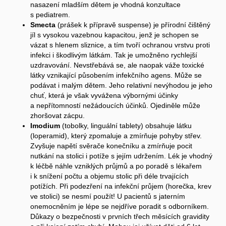
nasazení mladším dětem je vhodná konzultace
s pediatrem.
Smecta
(prášek k přípravě suspense) je přírodní čištěný
jíl s vysokou vazebnou kapacitou, jenž je schopen se
vázat s hlenem sliznice, a tím tvoří ochranou vrstvu proti
infekci i škodlivým látkám. Tak je umožněno rychlejší
uzdravování. Nevstřebává se, ale naopak váže toxické
látky vznikající působením infekčního agens. Může se
podávat i malým dětem. Jeho relativní nevýhodou je jeho
chuť, která je však vyvážena výbornými účinky
a nepřítomností nežádoucích účinků. Ojediněle může
zhoršovat zácpu.
Imodium
(tobolky, linguální tablety) obsahuje látku
(loperamid), který zpomaluje a zmírňuje pohyby střev.
Zvyšuje napětí svěrače konečníku a zmírňuje pocit
nutkání na stolici i potíže s jejím udržením. Lék je vhodný
k léčbě náhle vzniklých průjmů a po poradě s lékařem
i k snížení počtu a objemu stolic při déle trvajících
potížích. Při podezření na infekční průjem (horečka, krev
ve stolici) se nesmí použít! U pacientů s jaterním
onemocněním je lépe se nejdříve poradit s odborníkem.
Důkazy o bezpečnosti v prvních třech měsících gravidity