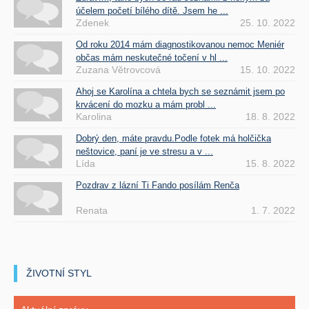
účelem početí bílého dítě. Jsem he ...
Zdenek
25. 10. 2022
Od roku 2014 mám diagnostikovanou nemoc Meniér
občas mám neskutečné točení v hl ...
Zuzana Větrovcová
15. 10. 2022
Ahoj se Karolína a chtela bych se seznámit jsem po
krvácení do mozku a mám probl ...
Karolina
18. 8. 2022
Dobrý den, máte pravdu.Podle fotek má holčička
neštovice, paní je ve stresu a v ...
Lída
15. 8. 2022
Pozdrav z lázní Ti Fando posílám Renča
Renata
1. 7. 2022
ŽIVOTNÍ STYL