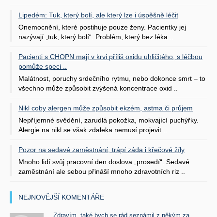
Lipedém: Tuk, který bolí, ale který lze i úspěšně léčit
Onemocnění, které postihuje pouze ženy. Pacientky jej
nazývají „tuk, který bolí“. Problém, který bez léka ..
Pacienti s CHOPN mají v krvi příliš oxidu uhličitého, s léčbou
pomůže speci ..
Malátnost, poruchy srdečního rytmu, nebo dokonce smrt – to
všechno může způsobit zvýšená koncentrace oxid ..
Nikl coby alergen může způsobit ekzém, astma či průjem
Nepříjemné svědění, zarudlá pokožka, mokvající puchýřky.
Alergie na nikl se však zdaleka nemusí projevit ..
Pozor na sedavé zaměstnání, trápí záda i křečové žíly
Mnoho lidí svůj pracovní den doslova „prosedí“. Sedavé
zaměstnání ale sebou přináší mnoho zdravotních riz ..
NEJNOVĚJŠÍ KOMENTÁŘE
Zdravím, také bych se rád seznámil z někým za