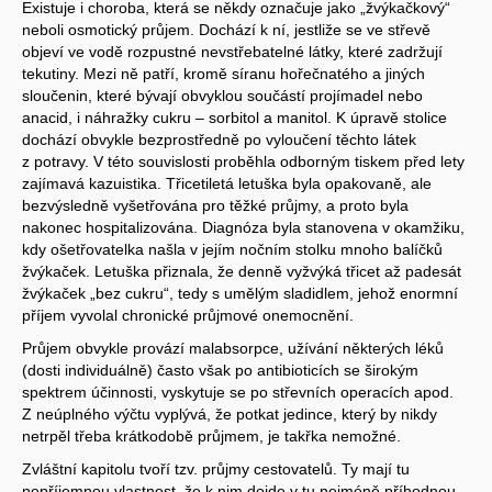
Existuje i choroba, která se někdy označuje jako „žvýkačkový“
neboli osmotický průjem. Dochází k ní, jestliže se ve střevě
objeví ve vodě rozpustné nevstřebatelné látky, které zadržují
tekutiny. Mezi ně patří, kromě síranu hořečnatého a jiných
sloučenin, které bývají obvyklou součástí projímadel nebo
anacid, i náhražky cukru – sorbitol a manitol. K úpravě stolice
dochází obvykle bezprostředně po vyloučení těchto látek
z potravy. V této souvislosti proběhla odborným tiskem před lety
zajímavá kazuistika. Třicetiletá letuška byla opakovaně, ale
bezvýsledně vyšetřována pro těžké průjmy, a proto byla
nakonec hospitalizována. Diagnóza byla stanovena v okamžiku,
kdy ošetřovatelka našla v jejím nočním stolku mnoho balíčků
žvýkaček. Letuška přiznala, že denně vyžvýká třicet až padesát
žvýkaček „bez cukru“, tedy s umělým sladidlem, jehož enormní
příjem vyvolal chronické průjmové onemocnění.
Průjem obvykle provází malabsorpce, užívání některých léků
(dosti individuálně) často však po antibioticích se širokým
spektrem účinnosti, vyskytuje se po střevních operacích apod.
Z neúplného výčtu vyplývá, že potkat jedince, který by nikdy
netrpěl třeba krátkodobě průjmem, je takřka nemožné.
Zvláštní kapitolu tvoří tzv. průjmy cestovatelů. Ty mají tu
nepříjemnou vlastnost, že k nim dojde v tu nejméně příhodnou