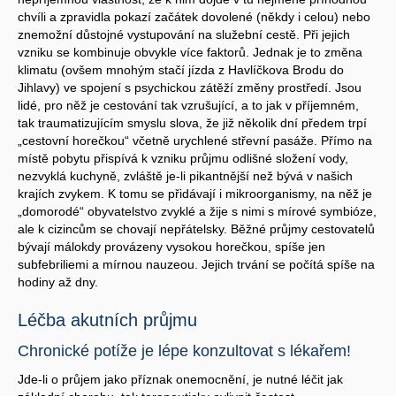
chvíli a zpravidla pokazí začátek dovolené (někdy i celou) nebo
znemožní důstojné vystupování na služební cestě. Při jejich
vzniku se kombinuje obvykle více faktorů. Jednak je to změna
klimatu (ovšem mnohým stačí jízda z Havlíčkova Brodu do
Jihlavy) ve spojení s psychickou zátěží změny prostředí. Jsou
lidé, pro něž je cestování tak vzrušující, a to jak v příjemném,
tak traumatizujícím smyslu slova, že již několik dní předem trpí
„cestovní horečkou“ včetně urychlené střevní pasáže. Přímo na
místě pobytu přispívá k vzniku průjmu odlišné složení vody,
nezvyklá kuchyně, zvláště je-li pikantnější než bývá v našich
krajích zvykem. K tomu se přidávají i mikroorganismy, na něž je
„domorodé“ obyvatelstvo zvyklé a žije s nimi s mírové symbióze,
ale k cizincům se chovají nepřátelsky. Běžné průjmy cestovatelů
bývají málokdy provázeny vysokou horečkou, spíše jen
subfebriliemi a mírnou nauzeou. Jejich trvání se počítá spíše na
hodiny až dny.
Léčba akutních průjmu
Chronické potíže je lépe konzultovat s lékařem!
Jde-li o průjem jako příznak onemocnění, je nutné léčit jak