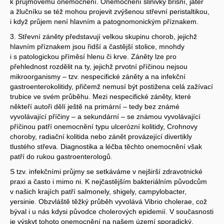
k průjmovému onemocnění. Onemocnění slinivky břišní, jater
a žlučníku se též mohou projevit zvýšenou střevní peristaltikou,
i když průjem není hlavním a patognomonickým příznakem.
3. Střevní záněty představují velkou skupinu chorob, jejichž
hlavním příznakem jsou řidší a častější stolice, mnohdy
i s patologickou příměsí hlenu či krve. Záněty lze pro
přehlednost rozdělit na ty, jejichž prvotní příčinou nejsou
mikroorganismy – tzv. nespecifické záněty a na infekční
gastroenterokolitidy, přičemž nemusí být postižena celá zažívací
trubice ve svém průběhu. Mezi nespecifické záněty, které
někteří autoři dělí ještě na primární – tedy bez známé
vyvolávající příčiny – a sekundární – se známou vyvolávající
příčinou patří onemocnění typu ulcerózní kolitidy, Crohnovy
choroby, radiační kolitida nebo zánět provázející divertikly
tlustého střeva. Diagnostika a léčba těchto onemocnění však
patří do rukou gastroenterologů.
S tzv. infekčními průjmy se setkáváme v nejširší zdravotnické
praxi a často i mimo ni. K nejčastějším bakteriálním původcům
v našich krajích patří salmonely, shigely, campylobacter,
yersinie. Obzvláště těžký průběh vyvolává Vibrio cholerae, což
býval i u nás kdysi původce cholerových epidemií. V současnosti
je výskyt tohoto onemocnění na našem území sporadický.