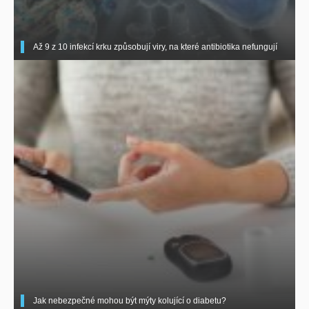
Až 9 z 10 infekcí krku způsobují viry, na které antibiotika nefungují
Jak nebezpečné mohou být mýty kolující o diabetu?