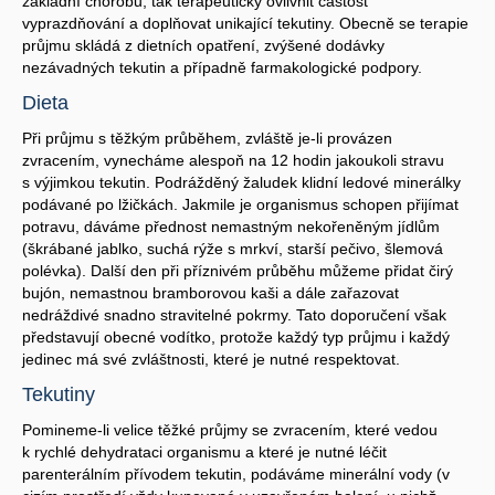
základní chorobu, tak terapeuticky ovlivnit častost
vyprazdňování a doplňovat unikající tekutiny. Obecně se terapie
průjmu skládá z dietních opatření, zvýšené dodávky
nezávadných tekutin a případně farmakologické podpory.
Dieta
Při průjmu s těžkým průběhem, zvláště je-li provázen
zvracením, vynecháme alespoň na 12 hodin jakoukoli stravu
s výjimkou tekutin. Podrážděný žaludek klidní ledové minerálky
podávané po lžičkách. Jakmile je organismus schopen přijímat
potravu, dáváme přednost nemastným nekořeněným jídlům
(škrábané jablko, suchá rýže s mrkví, starší pečivo, šlemová
polévka). Další den při příznivém průběhu můžeme přidat čirý
bujón, nemastnou bramborovou kaši a dále zařazovat
nedráždivé snadno stravitelné pokrmy. Tato doporučení však
představují obecné vodítko, protože každý typ průjmu i každý
jedinec má své zvláštnosti, které je nutné respektovat.
Tekutiny
Pomineme-li velice těžké průjmy se zvracením, které vedou
k rychlé dehydrataci organismu a které je nutné léčit
parenterálním přívodem tekutin, podáváme minerální vody (v