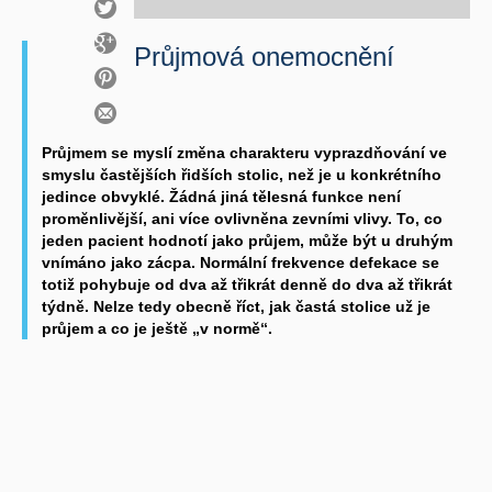
Průjmová onemocnění
Průjmem se myslí změna charakteru vyprazdňování ve
smyslu častějších řidších stolic, než je u konkrétního
jedince obvyklé. Žádná jiná tělesná funkce není
proměnlivější, ani více ovlivněna zevními vlivy. To, co
jeden pacient hodnotí jako průjem, může být u druhým
vnímáno jako zácpa. Normální frekvence defekace se
totiž pohybuje od dva až třikrát denně do dva až třikrát
týdně. Nelze tedy obecně říct, jak častá stolice už je
průjem a co je ještě „v normě“.