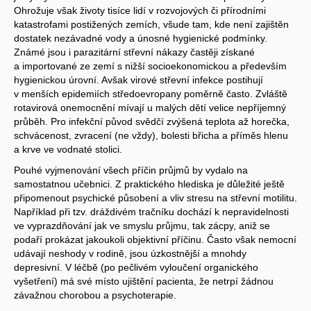
Ohrožuje však životy tisíce lidí v rozvojových či přírodními
katastrofami postižených zemích, všude tam, kde není zajištěn
dostatek nezávadné vody a únosné hygienické podmínky.
Známé jsou i parazitární střevní nákazy častěji získané
a importované ze zemí s nižší socioekonomickou a především
hygienickou úrovní. Avšak virové střevní infekce postihují
v menších epidemiích středoevropany poměrně často. Zvláště
rotavirová onemocnění mívají u malých dětí velice nepříjemný
průběh. Pro infekční původ svědčí zvýšená teplota až horečka,
schvácenost, zvracení (ne vždy), bolesti břicha a příměs hlenu
a krve ve vodnaté stolici.
Pouhé vyjmenování všech příčin průjmů by vydalo na
samostatnou učebnici. Z praktického hlediska je důležité ještě
připomenout psychické působení a vliv stresu na střevní motilitu.
Například při tzv. dráždivém tračníku dochází k nepravidelnosti
ve vyprazdňování jak ve smyslu průjmu, tak zácpy, aniž se
podaří prokázat jakoukoli objektivní příčinu. Často však nemocní
udávají neshody v rodině, jsou úzkostnější a mnohdy
depresivní. V léčbě (po pečlivém vyloučení organického
vyšetření) má své místo ujištění pacienta, že netrpí žádnou
závažnou chorobou a psychoterapie.