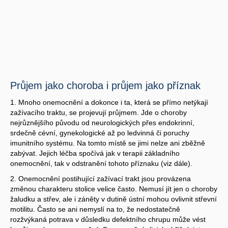
Průjem jako choroba i průjem jako příznak
1. Mnoho onemocnění a dokonce i ta, která se přímo netýkají
zažívacího traktu, se projevují průjmem. Jde o choroby
nejrůznějšího původu od neurologických přes endokrinní,
srdečně cévní, gynekologické až po ledvinná či poruchy
imunitního systému. Na tomto místě se jimi nelze ani zběžně
zabývat. Jejich léčba spočívá jak v terapii základního
onemocnění, tak v odstranění tohoto příznaku (viz dále).
2. Onemocnění postihující zažívací trakt jsou provázena
změnou charakteru stolice velice často. Nemusí jít jen o choroby
žaludku a střev, ale i záněty v dutině ústní mohou ovlivnit střevní
motilitu. Často se ani nemyslí na to, že nedostatečně
rozžvýkaná potrava v důsledku defektního chrupu může vést