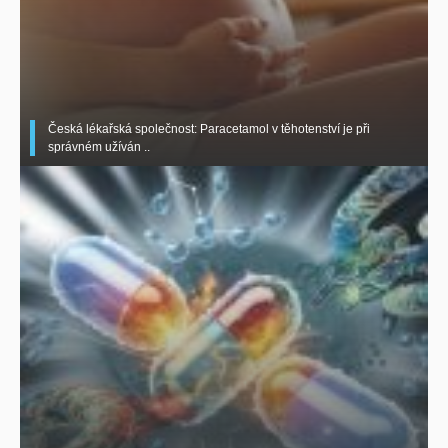
Česká lékařská společnost: Paracetamol v těhotenství je při
správném užíván ..