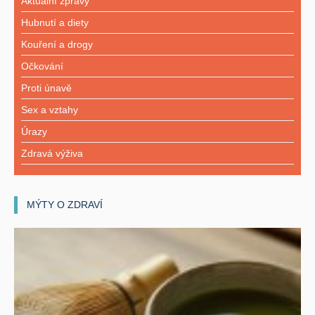
Aktuální zprávy
Hubnutí a diety
Kouření a drogy
Očkování
Proti únavě
Sex a vztahy
Úrazy
Zdravá výživa
MÝTY O ZDRAVÍ