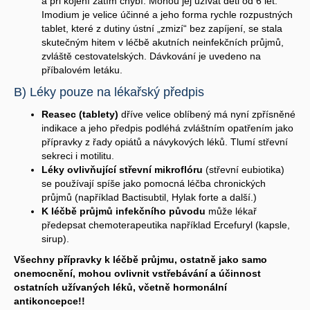
a při kojení zatím chybí. Mohou jej užívat děti od 6 let.
Imodium je velice účinné a jeho forma rychle rozpustných
tablet, které z dutiny ústní „zmizí“ bez zapíjení, se stala
skutečným hitem v léčbě akutních neinfekčních průjmů,
zvláště cestovatelských. Dávkování je uvedeno na
příbalovém letáku.
B) Léky pouze na lékařský předpis
Reasec (tablety)
dříve velice oblíbený má nyní zpřísněné
indikace a jeho předpis podléhá zvláštním opatřením jako
přípravky z řady opiátů a návykových léků. Tlumí střevní
sekreci i motilitu.
Léky ovlivňující střevní mikroflóru
(střevní eubiotika)
se používají spíše jako pomocná léčba chronických
průjmů (například Bactisubtil, Hylak forte a další.)
K léčbě průjmů infekčního původu
může lékař
předepsat chemoterapeutika například Ercefuryl (kapsle,
sirup).
Všechny přípravky k léčbě průjmu, ostatně jako samo
onemocnění, mohou ovlivnit vstřebávání a účinnost
ostatních užívaných léků, včetně hormonální
antikoncepce!!