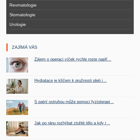
Revmatologie
Stomatologie
Urologie
ZAJÍMÁ VÁS
Zájem o operaci víček rychle roste napří ..
Hydratace je klíčem k pružnosti pleti i ..
S patní ostruhou může pomoci fyzioterapi ..
Jak po ránu rozhýbat ztuhlé tělo a kdy r ..