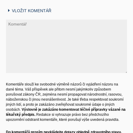
VLOŽIT KOMENTÁŘ
Komentáře slouží ke svobodné výměně názorů či vyjádření názoru na
dané téma. Váš příspěvek ale přitom nesmí jakýmkoliv způsobem
porušovat zákony ČR, zejména nesmí propagovat národnostní, rasovou,
náboženskou či jinou nesnášenlivost. Je také třeba respektovat soukromí
jiných lidí, a proto je zakázáno zveřejňovat soukromé údaje o jiných
osobách.
Výslovně je zakázáno komentovat léčivé přípravky vázané na
lékařský předpis.
Redakce si vyhrazuje právo bez předchozího
upozornění odstranit komentáře, které porušují výše uvedená pravidla.
Do komentářů prosím nevkládejte dotazy ohledně zdravotního stavu,