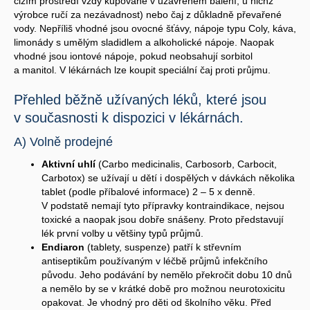
cizím prostředí vždy kupované v uzavřeném balení, u nichž
výrobce ručí za nezávadnost) nebo čaj z důkladně převařené
vody. Nepříliš vhodné jsou ovocné šťávy, nápoje typu Coly, káva,
limonády s umělým sladidlem a alkoholické nápoje. Naopak
vhodné jsou iontové nápoje, pokud neobsahují sorbitol
a manitol. V lékárnách lze koupit speciální čaj proti průjmu.
Přehled běžně užívaných léků, které jsou
v současnosti k dispozici v lékárnách.
A) Volně prodejné
Aktivní uhlí
(Carbo medicinalis, Carbosorb, Carbocit,
Carbotox) se užívají u dětí i dospělých v dávkách několika
tablet (podle příbalové informace) 2 – 5 x denně.
V podstatě nemají tyto přípravky kontraindikace, nejsou
toxické a naopak jsou dobře snášeny. Proto představují
lék první volby u většiny typů průjmů.
Endiaron
(tablety, suspenze) patří k střevním
antiseptikům používaným v léčbě průjmů infekčního
původu. Jeho podávání by nemělo překročit dobu 10 dnů
a nemělo by se v krátké době pro možnou neurotoxicitu
opakovat. Je vhodný pro děti od školního věku. Před