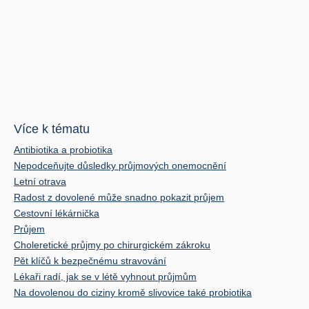
Více k tématu
Antibiotika a probiotika
Nepodceňujte důsledky průjmových onemocnění
Letní otrava
Radost z dovolené může snadno pokazit průjem
Cestovní lékárnička
Průjem
Choleretické průjmy po chirurgickém zákroku
Pět klíčů k bezpečnému stravování
Lékaři radí, jak se v létě vyhnout průjmům
Na dovolenou do ciziny kromě slivovice také probiotika