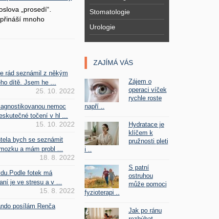
oslova „prosedí“.
Stomatologie
přináší mnoho
Urologie
ZAJÍMÁ VÁS
se rád seznámil z někým
Zájem o
ho dítě. Jsem he ...
operaci víček
25. 10. 2022
rychle roste
napří ..
iagnostikovanou nemoc
kutečné točení v hl ...
15. 10. 2022
Hydratace je
klíčem k
htela bych se seznámit
pružnosti pleti
mozku a mám probl ...
i ..
18. 8. 2022
S patní
vdu.Podle fotek má
ostruhou
ní je ve stresu a v ...
může pomoci
15. 8. 2022
fyzioterapi ..
Fando posílám Renča
Jak po ránu
rozhýbat