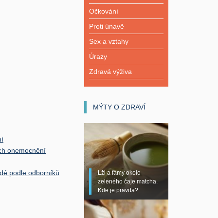
Očkování
Proti únavě
Sex a vztahy
Úrazy
Zdravá výživa
MÝTY O ZDRAVÍ
ní
ých onemocnění
idé podle odborníků
Lži a fámy okolo
zeleného čaje matcha.
Kde je pravda?