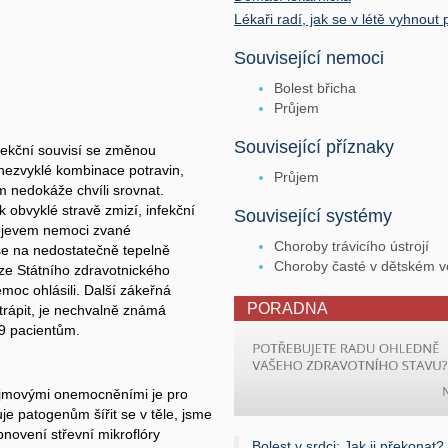
Lékaři radí, jak se v létě vyhnou
Související nemoci
Bolest břicha
Průjem
Související příznaky
fekční souvisí se změnou
 nezvyklé kombinace potravin,
Průjem
m nedokáže chvíli srovnat.
 obvyklé stravě zmizí, infekční
Související systémy
projevem nemoci zvané
Choroby trávicího ústrojí
 se na nedostatečně tepelně
Choroby časté v dětském 
ze Státního zdravotnického
emoc ohlásili. Další zákeřná
PORADNA
trápit, je nechvalně známá
9 pacientům.
ůjmovými onemocněními je pro
je patogenům šířit se v těle, jsme
bnovení střevní mikroflóry
Bolest v srdci: Jak ji překonat?