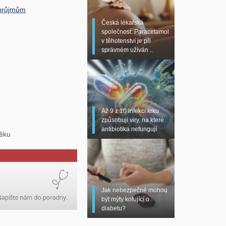
t průjmům
Česká lékařská
společnost: Paracetamol
v těhotenství je při
správném užíván ..
Až 9 z 10 infekcí krku
způsobují viry, na které
antibiotika nefungují
věku
Jak nebezpečné mohou
být mýty kolující o
diabetu?