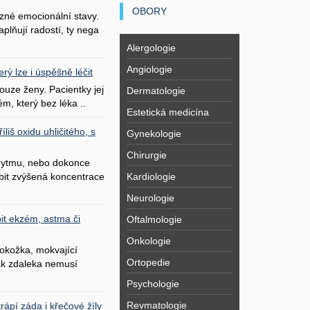
OBORY
zné emocionální stavy.
plňují radostí, ty nega
Alergologie
Angiologie
erý lze i úspěšně léčit
uze ženy. Pacientky jej
Dermatologie
ém, který bez léka ..
Estetická medicína
liš oxidu uhličitého, s
Gynekologie
Chirurgie
 rytmu, nebo dokonce
Kardiologie
bit zvýšená koncentrace
Neurologie
it ekzém, astma či
Oftalmologie
Onkologie
okožka, mokvající
Ortopedie
šak zdaleka nemusí
Psychologie
Revmatologie
ápí záda i křečové žíly