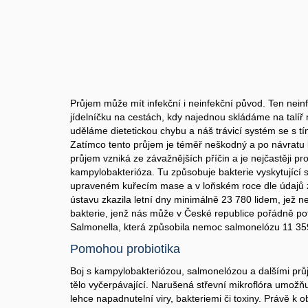
Průjem může mít infekční i neinfekční původ. Ten nein
jídelníčku na cestách, kdy najednou skládáme na talíř
uděláme dietetickou chybu a náš trávicí systém se s tí
Zatímco tento průjem je téměř neškodný a po návratu k
průjem vzniká ze závažnějších příčin a je nejčastěji 
kampylobakterióza. Tu způsobuje bakterie vyskytující
upraveném kuřecím mase a v loňském roce dle údajů 
ústavu zkazila letní dny minimálně 23 780 lidem, jež n
bakterie, jenž nás může v České republice pořádně po
Salmonella, která způsobila nemoc salmonelózu 11 35
Pomohou probiotika
Boj s kampylobakteriózou, salmonelózou a dalšími pr
tělo vyčerpávající. Narušená střevní mikroflóra umožňu
lehce napadnutelní viry, bakteriemi či toxiny. Právě k o