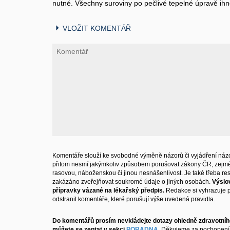
nutné. Všechny suroviny po pečlivé tepelné úpravě ihn
VLOŽIT KOMENTÁŘ
Komentáře slouží ke svobodné výměně názorů či vyjádření názo
přitom nesmí jakýmkoliv způsobem porušovat zákony ČR, zejm
rasovou, náboženskou či jinou nesnášenlivost. Je také třeba resp
zakázáno zveřejňovat soukromé údaje o jiných osobách.
Výslo
přípravky vázané na lékařský předpis.
Redakce si vyhrazuje 
odstranit komentáře, které porušují výše uvedená pravidla.
Do komentářů prosím nevkládejte dotazy ohledně zdravotního
můžete se zeptat v sekci
PORADNA
.
Děkujeme za pochopení