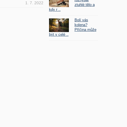
1. 7. 2022
ztuhlé tělo a
kdy r ..
Bolí vás
kolena?
Příčina může
být v celé ..