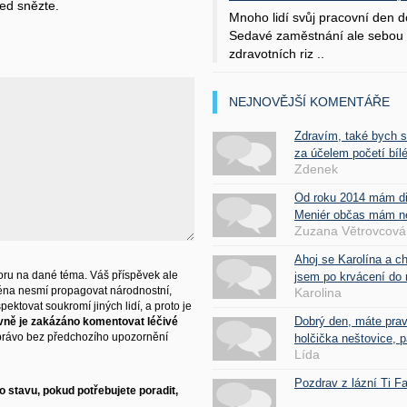
ed snězte.
Mnoho lidí svůj pracovní den d
Sedavé zaměstnání ale sebou 
zdravotních riz ..
NEJNOVĚJŠÍ KOMENTÁŘE
Zdravím, také bych 
za účelem početí bílé
Zdenek
Od roku 2014 mám d
Meniér občas mám nes
Zuzana Větrovcová
Ahoj se Karolína a c
ru na dané téma. Váš příspěvek ale
jsem po krvácení do 
éna nesmí propagovat národnostní,
Karolina
ektovat soukromí jiných lidí, a proto je
Dobrý den, máte pra
vně je zakázáno komentovat léčivé
právo bez předchozího upozornění
holčička neštovice, pa
Lída
Pozdrav z lázní Ti 
 stavu, pokud potřebujete poradit,
.