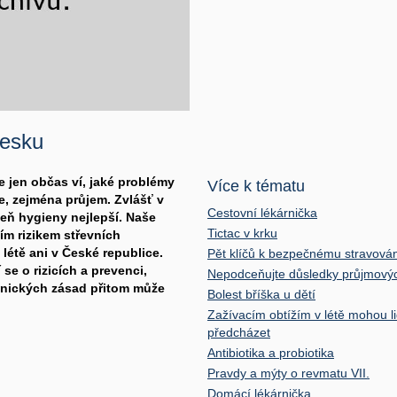
Česku
ice jen občas ví, jaké problémy
Více k tématu
, zejména průjem. Zvlášť v
Cestovní lékárnička
eň hygieny nejlepší. Naše
Tictac v krku
m rizikem střevních
létě ani v České republice.
Pět klíčů k bezpečnému stravová
se o rizicích a prevenci,
Nepodceňujte důsledky průjmov
ienických zásad přitom může
Bolest bříška u dětí
Zažívacím obtížím v létě mohou l
předcházet
Antibiotika a probiotika
Pravdy a mýty o revmatu VII.
Domácí lékárnička