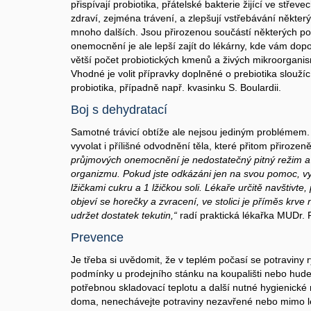
přispívají probiotika, přátelské bakterie žijící ve střeve
zdraví, zejména trávení, a zlepšují vstřebávání některýc
mnoho dalších. Jsou přirozenou součástí některých pot
onemocnění je ale lepší zajít do lékárny, kde vám dopo
větší počet probiotických kmenů a živých mikroorganism
Vhodné je volit přípravky doplněné o prebiotika slouží
probiotika, případně např. kvasinku S. Boulardii.
Boj s dehydratací
Samotné trávicí obtíže ale nejsou jediným problémem
vyvolat i přílišné odvodnění těla, které přitom přirozen
průjmových onemocnění je nedostatečný pitný režim 
organizmu. Pokud jste odkázáni jen na svou pomoc, vy
lžičkami cukru a 1 lžičkou soli. Lékaře určitě navštivte
objeví se horečky a zvracení, ve stolici je příměs krve
udržet dostatek tekutin,“
radí praktická lékařka MUDr. 
Prevence
Je třeba si uvědomit, že v teplém počasí se potraviny r
podmínky u prodejního stánku na koupališti nebo hude
potřebnou skladovací teplotu a další nutné hygienické n
doma, nenechávejte potraviny nezavřené nebo mimo le