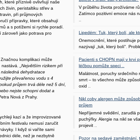
ch, které příznivě ovlivňují naše
V průběhu života prožíváme rů
h živin, peristaltiku střev a
Zatímco pozitivní emoce nás na
ravin, při průjmových
..
ručí přípravky, které obsahují
ů a s potížemi si rychle poradí.
Lipedém: Tuk, který bolí, ale kt
cí zároveň jako potrava pro
Onemocnění, které postihuje po
nazývají „tuk, který bolí“. Probl
Pacienti s CHOPN mají v krvi pří
. Značnou komplikaci může
léčbou pomůže speci ..
ě nastává.
„Největším rizikem při
a následná dehydratace
Malátnost, poruchy srdečního
užijte převařenou vodu s 4
smrt – to všechno může způso
, pokud průjem trvá déle než 5 dní,
oxid ..
 nebo nejste schopni dodat a
Petra Nová z Prahy.
Nikl coby alergen může způsob
průjem
Nepříjemné svědění, zarudlá p
ychleji kazí a že improvizované
puchýřky. Alergie na nikl se v
bním festivalu nemusí zaručit
projevit ..
ávyky. I když si vaříte sami
dnici déle, než je nezbytně
Pozor na sedavé zaměstnání, tr