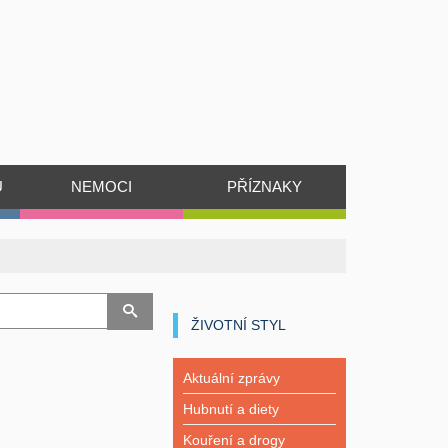
Ů
NEMOCI
PŘÍZNAKY
ŽIVOTNÍ STYL
Aktuální zprávy
Hubnutí a diety
Kouření a drogy