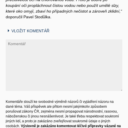
koupání oči propláchnout čistou vodou nebo použít umělé slzy,
které oko omyjí, zbaví ho případných nečistot a zároveň zklidní,“
doporučil Pavel Stodůlka.
VLOŽIT KOMENTÁŘ
Komentáře slouží ke svobodné výměně názorů či vyjádření názoru na
dané téma. Váš příspěvek ale přitom nesmí jakýmkoliv způsobem
porušovat zákony ČR, zejména nesmí propagovat národnostní, rasovou,
náboženskou či jinou nesnášenlivost. Je také třeba respektovat soukromí
jiných lidí, a proto je zakázáno zveřejňovat soukromé údaje o jiných
osobách.
Výslovně je zakázáno komentovat léčivé přípravky vázané na