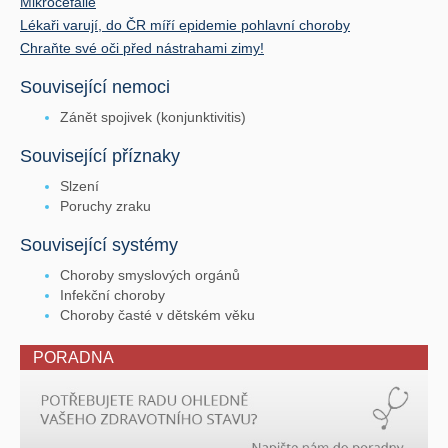
Mikrocefalie
Lékaři varují, do ČR míří epidemie pohlavní choroby
Chraňte své oči před nástrahami zimy!
Související nemoci
Zánět spojivek (konjunktivitis)
Související příznaky
Slzení
Poruchy zraku
Související systémy
Choroby smyslových orgánů
Infekční choroby
Choroby časté v dětském věku
PORADNA