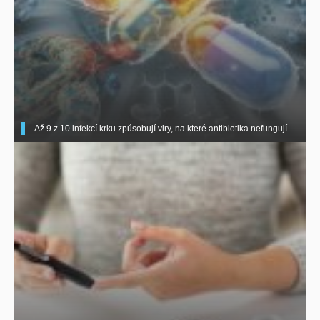
Až 9 z 10 infekcí krku způsobují viry, na které antibiotika nefungují