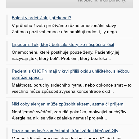
Bolest v srdci: Jak ji překonat?
V průběhu života prožíváme různé emocionální stavy.
Zatímco pozitivní emoce nás naplňují radostí, ty nega ..
Lipedém: Tuk, který bolí, ale který lze i úspěšně léčit
Onemocnění, které postihuje pouze ženy. Pacientky jej
nazývají „tuk, který bolí“. Problém, který bez léka ..
Pacienti s CHOPN mají v krvi příliš oxidu uhličitého, s léčbou
pomůže speci ..
Malátnost, poruchy srdečního rytmu, nebo dokonce smrt – to
všechno může způsobit zvýšená koncentrace oxid ..
Nikl coby alergen může způsobit ekzém, astma či průjem
Nepříjemné svědění, zarudlá pokožka, mokvající puchýřky.
Alergie na nikl se však zdaleka nemusí projevit ..
Pozor na sedavé zaměstnání, trápí záda i křečové žíly
Mnoho lidí svůj pracovní den doslova „prosedí“. Sedavé