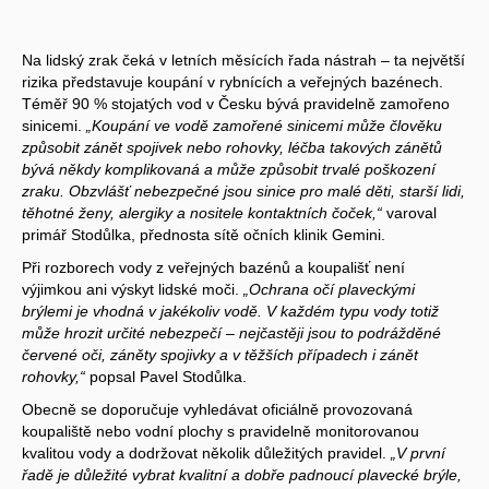
Na lidský zrak čeká v letních měsících řada nástrah – ta největší
rizika představuje koupání v rybnících a veřejných bazénech.
Téměř 90 % stojatých vod v Česku bývá pravidelně zamořeno
sinicemi.
„Koupání ve vodě zamořené sinicemi může člověku
způsobit zánět spojivek nebo rohovky, léčba takových zánětů
bývá někdy komplikovaná a může způsobit trvalé poškození
zraku. Obzvlášť nebezpečné jsou sinice pro malé děti, starší lidi,
těhotné ženy, alergiky a nositele kontaktních čoček,“
varoval
primář Stodůlka, přednosta sítě očních klinik Gemini.
Při rozborech vody z veřejných bazénů a koupališť není
výjimkou ani výskyt lidské moči.
„Ochrana očí plaveckými
brýlemi je vhodná v jakékoliv vodě. V každém typu vody totiž
může hrozit určité nebezpečí – nejčastěji jsou to podrážděné
červené oči, záněty spojivky a v těžších případech i zánět
rohovky,“
popsal Pavel Stodůlka.
Obecně se doporučuje vyhledávat oficiálně provozovaná
koupaliště nebo vodní plochy s pravidelně monitorovanou
kvalitou vody a dodržovat několik důležitých pravidel.
„V první
řadě je důležité vybrat kvalitní a dobře padnoucí plavecké brýle,