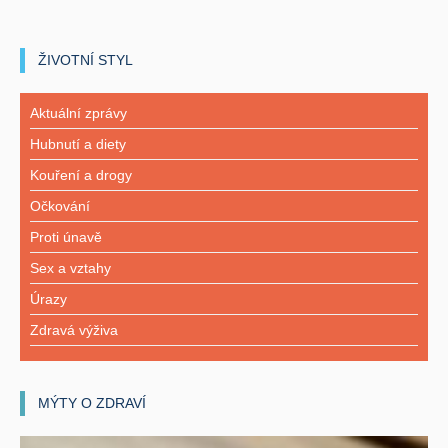
ŽIVOTNÍ STYL
Aktuální zprávy
Hubnutí a diety
Kouření a drogy
Očkování
Proti únavě
Sex a vztahy
Úrazy
Zdravá výživa
MÝTY O ZDRAVÍ