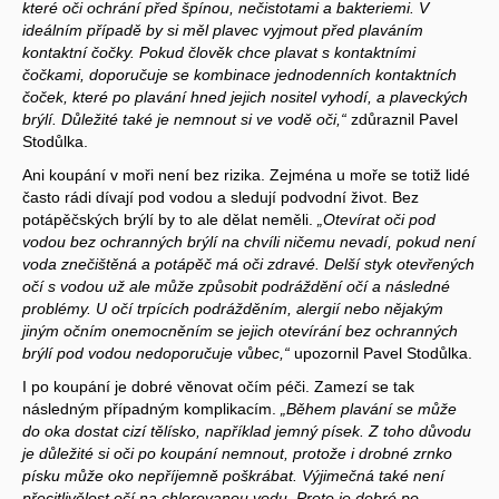
které oči ochrání před špínou, nečistotami a bakteriemi. V
ideálním případě by si měl plavec vyjmout před plaváním
kontaktní čočky. Pokud člověk chce plavat s kontaktními
čočkami, doporučuje se kombinace jednodenních kontaktních
čoček, které po plavání hned jejich nositel vyhodí, a plaveckých
brýlí. Důležité také je nemnout si ve vodě oči,“
zdůraznil Pavel
Stodůlka.
Ani koupání v moři není bez rizika. Zejména u moře se totiž lidé
často rádi dívají pod vodou a sledují podvodní život. Bez
potápěčských brýlí by to ale dělat neměli.
„Otevírat oči pod
vodou bez ochranných brýlí na chvíli ničemu nevadí, pokud není
voda znečištěná a potápěč má oči zdravé. Delší styk otevřených
očí s vodou už ale může způsobit podráždění očí a následné
problémy. U očí trpících podrážděním, alergií nebo nějakým
jiným očním onemocněním se jejich otevírání bez ochranných
brýlí pod vodou nedoporučuje vůbec,“
upozornil Pavel Stodůlka.
I po koupání je dobré věnovat očím péči. Zamezí se tak
následným případným komplikacím.
„Během plavání se může
do oka dostat cizí tělísko, například jemný písek. Z toho důvodu
je důležité si oči po koupání nemnout, protože i drobné zrnko
písku může oko nepříjemně poškrábat. Výjimečná také není
přecitlivělost očí na chlorovanou vodu. Proto je dobré po