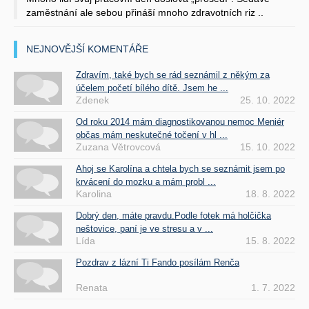
zaměstnání ale sebou přináší mnoho zdravotních riz ..
NEJNOVĚJŠÍ KOMENTÁŘE
Zdravím, také bych se rád seznámil z někým za
účelem početí bílého dítě. Jsem he ...
Zdenek
25. 10. 2022
Od roku 2014 mám diagnostikovanou nemoc Meniér
občas mám neskutečné točení v hl ...
Zuzana Větrovcová
15. 10. 2022
Ahoj se Karolína a chtela bych se seznámit jsem po
krvácení do mozku a mám probl ...
Karolina
18. 8. 2022
Dobrý den, máte pravdu.Podle fotek má holčička
neštovice, paní je ve stresu a v ...
Lída
15. 8. 2022
Pozdrav z lázní Ti Fando posílám Renča
Renata
1. 7. 2022