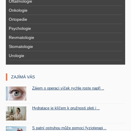
Oftalmologie
Onkologie
Ortopedie
Psychologie
Revmatologie
Stomatologie
Urologie
ZAJÍMÁ VÁS
Zájem o operaci víček rychle roste napří ..
Hydratace je klíčem k pružnosti pleti i ..
S patní ostruhou může pomoci fyzioterapi ..