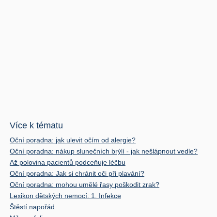
Více k tématu
Oční poradna: jak ulevit očím od alergie?
Oční poradna: nákup slunečních brýlí - jak nešlápnout vedle?
Až polovina pacientů podceňuje léčbu
Oční poradna: Jak si chránit oči při plavání?
Oční poradna: mohou umělé řasy poškodit zrak?
Lexikon dětských nemocí: 1. Infekce
Štěstí napořád