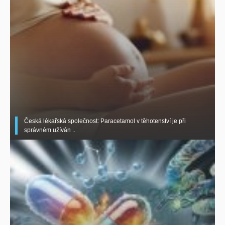
Česká lékařská společnost: Paracetamol v těhotenství je při
správném užíván ..