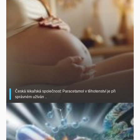
Česká lékařská společnost: Paracetamol v těhotenství je při
správném užíván ..