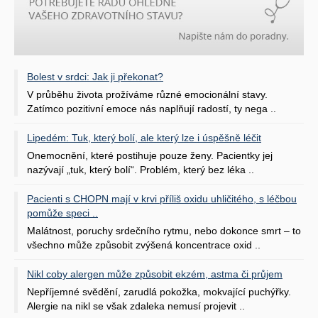
Bolest v srdci: Jak ji překonat?
V průběhu života prožíváme různé emocionální stavy.
Zatímco pozitivní emoce nás naplňují radostí, ty nega ..
Lipedém: Tuk, který bolí, ale který lze i úspěšně léčit
Onemocnění, které postihuje pouze ženy. Pacientky jej
nazývají „tuk, který bolí“. Problém, který bez léka ..
Pacienti s CHOPN mají v krvi příliš oxidu uhličitého, s léčbou
pomůže speci ..
Malátnost, poruchy srdečního rytmu, nebo dokonce smrt – to
všechno může způsobit zvýšená koncentrace oxid ..
Nikl coby alergen může způsobit ekzém, astma či průjem
Nepříjemné svědění, zarudlá pokožka, mokvající puchýřky.
Alergie na nikl se však zdaleka nemusí projevit ..