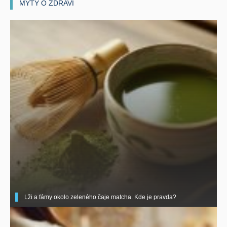
MÝTY O ZDRAVÍ
Lži a fámy okolo zeleného čaje matcha. Kde je pravda?