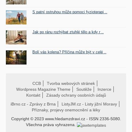
S patní ostruhou může pomoci fyzioterapi ..
Jak po ránu rozhýbat ztuhlé tělo a kdy r ..
Bolí vás kolena? Příčina může být v celé ..
CCB
Tvorba webových stránek
Wordpress Magazine Theme
Soutěže
Inzerce
Kontakt
Zásady ochrany osobních údajů
iBrno.cz - Zprávy z Brna
ListyJM.cz - Listy jižní Moravy
Příznaky, projevy onemocnění a léky
Copyright © 2023 www.hledamzdravi.cz - ISSN 2336-5080.
Všechna práva vyhrazena.