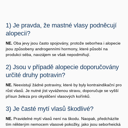
1) Je pravda, že mastné vlasy podněcují
alopecii?
NE.
Oba jevy jsou často spojovány, protože seborhea i alopecie
jsou způsobeny androgenními hormony, které působí na
produkci séba, navzájem se však nepodmiňují.
2) Jsou v případě alopecie doporučovány
určité druhy potravin?
NE.
Neexistují žádné potraviny, které by byly kontraindikační pro
růst vlasů. Je nutné jíst vyváženou stravu, doporučuje se vyšší
přísun železa pro okysličení vlasových kořínků.
3) Je časté mytí vlasů škodlivé?
NE.
Pravidelné mytí vlasů není na škodu. Naopak, předcházíte
tím některým nemocem vlasové pokožky, jako jsou seborheická