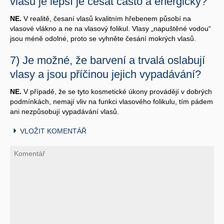
vlasů je lepší je česat často a energicky?
NE.
V realitě, česaní vlasů kvalitním hřebenem působí na
vlasové vlákno a ne na vlasový folikul. Vlasy „napuštěné vodou“
jsou méně odolné, proto se vyhněte česání mokrých vlasů.
7) Je možné, že barvení a trvalá oslabují
vlasy a jsou příčinou jejich vypadávání?
NE.
V případě, že se tyto kosmetické úkony provádějí v dobrých
podmínkách, nemají vliv na funkci vlasového folikulu, tím pádem
ani nezpůsobují vypadávání vlasů.
VLOŽIT KOMENTÁŘ