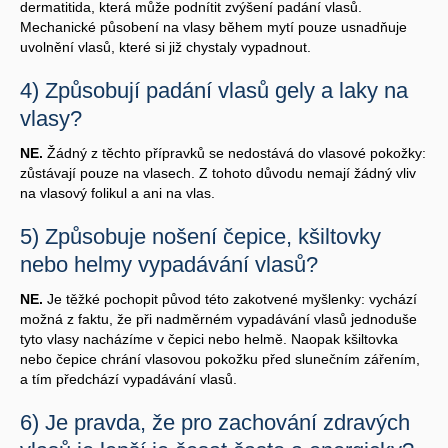
dermatitida, která může podnítit zvýšení padání vlasů.
Mechanické působení na vlasy během mytí pouze usnadňuje
uvolnění vlasů, které si již chystaly vypadnout.
4) Způsobují padání vlasů gely a laky na
vlasy?
NE.
Žádný z těchto přípravků se nedostává do vlasové pokožky:
zůstávají pouze na vlasech. Z tohoto důvodu nemají žádný vliv
na vlasový folikul a ani na vlas.
5) Způsobuje nošení čepice, kšiltovky
nebo helmy vypadávání vlasů?
NE.
Je těžké pochopit původ této zakotvené myšlenky: vychází
možná z faktu, že při nadměrném vypadávání vlasů jednoduše
tyto vlasy nacházíme v čepici nebo helmě. Naopak kšiltovka
nebo čepice chrání vlasovou pokožku před slunečním zářením,
a tím předchází vypadávání vlasů.
6) Je pravda, že pro zachování zdravých