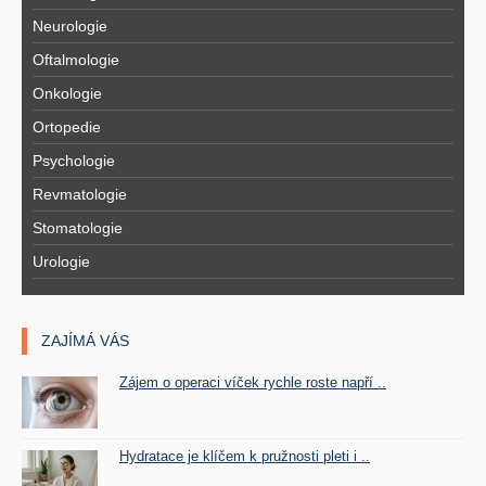
Neurologie
Oftalmologie
Onkologie
Ortopedie
Psychologie
Revmatologie
Stomatologie
Urologie
ZAJÍMÁ VÁS
Zájem o operaci víček rychle roste napří ..
Hydratace je klíčem k pružnosti pleti i ..