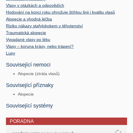
Vlasy v otázkách a odpovědích
Hodování na konci roku ohrožuje štíhlou linii i kvalitu vlasů
Alopecie a vhodná léčba
Riziko nákazy stafylokokem v těhotenství
Traumatická alopecie
Vypadané vlasy po léku
Vlasy – koruna krásy, nebo trápení?
Lupy
Související nemoci
Alopecie (ztráta vlasů)
Související příznaky
Alopecie
Související systémy
PORADNA