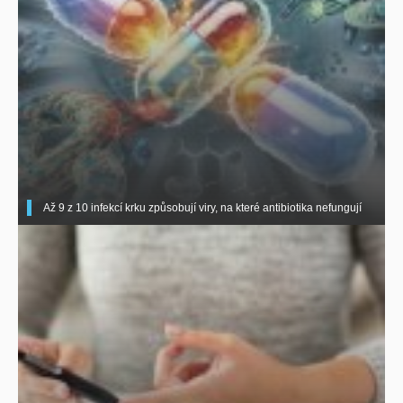
Až 9 z 10 infekcí krku způsobují viry, na které antibiotika nefungují