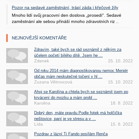
Pozor na sedavé zaměstnání, trápí záda i křečové žíly
Mnoho lidí svůj pracovní den doslova „prosedí“. Sedavé
zaměstnání ale sebou přináší mnoho zdravotních riz ..
NEJNOVĚJŠÍ KOMENTÁŘE
Zdravím, také bych se rád seznámil z někým za
účelem početí bílého dítě. Jsem he ...
Zdenek
25. 10. 2022
Od roku 2014 mám diagnostikovanou nemoc Meniér
občas mám neskutečné točení v hl ...
Zuzana Větrovcová
15. 10. 2022
Ahoj se Karolína a chtela bych se seznámit jsem po
krvácení do mozku a mám probl ...
Karolina
18. 8. 2022
Dobrý den, máte pravdu.Podle fotek má holčička
neštovice, paní je ve stresu a v ...
Lída
15. 8. 2022
Pozdrav z lázní Ti Fando posílám Renča