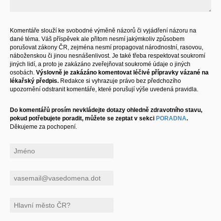
Komentáře slouží ke svobodné výměně názorů či vyjádření názoru na
dané téma. Váš příspěvek ale přitom nesmí jakýmkoliv způsobem
porušovat zákony ČR, zejména nesmí propagovat národnostní, rasovou,
náboženskou či jinou nesnášenlivost. Je také třeba respektovat soukromí
jiných lidí, a proto je zakázáno zveřejňovat soukromé údaje o jiných
osobách.
Výslovně je zakázáno komentovat léčivé přípravky vázané na
lékařský předpis.
Redakce si vyhrazuje právo bez předchozího
upozornění odstranit komentáře, které porušují výše uvedená pravidla.
Do komentářů prosím nevkládejte dotazy ohledně zdravotního stavu,
pokud potřebujete poradit, můžete se zeptat v sekci
PORADNA
.
Děkujeme za pochopení.