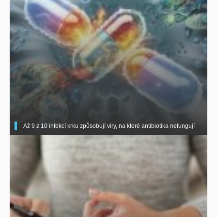
Až 9 z 10 infekcí krku způsobují viry, na které antibiotika nefungují