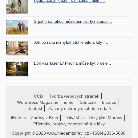
Hydratace je klíčem k pružnosti pleti i ..
S patní ostruhou může pomoci fyzioterapi ..
Jak po ránu rozhýbat ztuhlé tělo a kdy r ..
Bolí vás kolena? Příčina může být v celé ..
CCB
Tvorba webových stránek
Wordpress Magazine Theme
Soutěže
Inzerce
Kontakt
Zásady ochrany osobních údajů
iBrno.cz - Zprávy z Brna
ListyJM.cz - Listy jižní Moravy
Příznaky, projevy onemocnění a léky
Copyright © 2023 www.hledamzdravi.cz - ISSN 2336-5080.