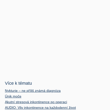
Více k tématu
Nykturie – ne příliš známá diagnóza
Únik moče
Akutní stresová inkontinence po operaci
AUDIO: Vliv inkontinence na každodenní život