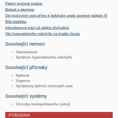
Pálení močové trubice
Bolesti a deprese
Od močových cest přímo k ledvinám aneb spojené nádoby III
Bílá háďátka
Inkontinence trápí až pětinu čtyřicátnic
Vliv hyperaktivního měchýře na kvalitu života
Související nemoci
Inkontinence
Syndrom hyperaktivního měchýře
Související příznaky
Nykturie
Urgence
Symptomy dolních močových cest
Související systémy
Choroby močopohlavního ústrojí
PORADNA