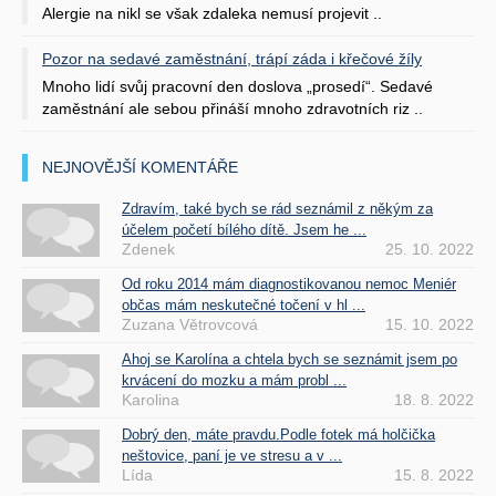
Alergie na nikl se však zdaleka nemusí projevit ..
Pozor na sedavé zaměstnání, trápí záda i křečové žíly
Mnoho lidí svůj pracovní den doslova „prosedí“. Sedavé
zaměstnání ale sebou přináší mnoho zdravotních riz ..
NEJNOVĚJŠÍ KOMENTÁŘE
Zdravím, také bych se rád seznámil z někým za
účelem početí bílého dítě. Jsem he ...
Zdenek
25. 10. 2022
Od roku 2014 mám diagnostikovanou nemoc Meniér
občas mám neskutečné točení v hl ...
Zuzana Větrovcová
15. 10. 2022
Ahoj se Karolína a chtela bych se seznámit jsem po
krvácení do mozku a mám probl ...
Karolina
18. 8. 2022
Dobrý den, máte pravdu.Podle fotek má holčička
neštovice, paní je ve stresu a v ...
Lída
15. 8. 2022