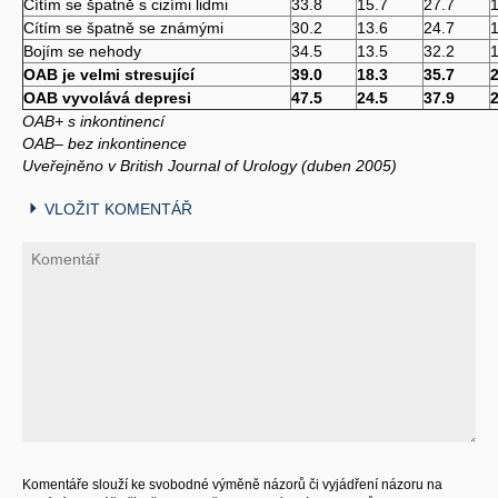
Cítím se špatně s cizími lidmi
33.8
15.7
27.7
1
Cítím se špatně se známými
30.2
13.6
24.7
1
Bojím se nehody
34.5
13.5
32.2
1
OAB je velmi stresující
39.0
18.3
35.7
2
OAB vyvolává depresi
47.5
24.5
37.9
2
OAB+ s inkontinencí
OAB– bez inkontinence
Uveřejněno v British Journal of Urology (duben 2005)
VLOŽIT KOMENTÁŘ
Komentáře slouží ke svobodné výměně názorů či vyjádření názoru na