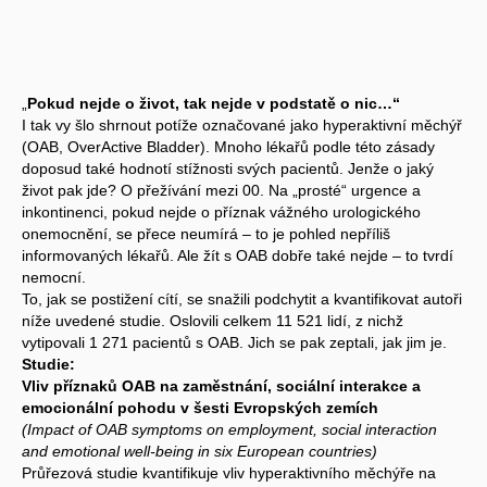
„
Pokud nejde o život, tak nejde v podstatě o nic…“
I tak vy šlo shrnout potíže označované jako hyperaktivní měchýř
(OAB, OverActive Bladder). Mnoho lékařů podle této zásady
doposud také hodnotí stížnosti svých pacientů. Jenže o jaký
život pak jde? O přežívání mezi 00. Na „prosté“ urgence a
inkontinenci, pokud nejde o příznak vážného urologického
onemocnění, se přece neumírá – to je pohled nepříliš
informovaných lékařů. Ale žít s OAB dobře také nejde – to tvrdí
nemocní.
To, jak se postižení cítí, se snažili podchytit a kvantifikovat autoři
níže uvedené studie. Oslovili celkem 11 521 lidí, z nichž
vytipovali 1 271 pacientů s OAB. Jich se pak zeptali, jak jim je.
Studie:
Vliv příznaků OAB na zaměstnání, sociální interakce a
emocionální pohodu v šesti Evropských zemích
(Impact of OAB symptoms on employment, social interaction
and emotional well-being in six European countries)
Průřezová studie kvantifikuje vliv hyperaktivního měchýře na