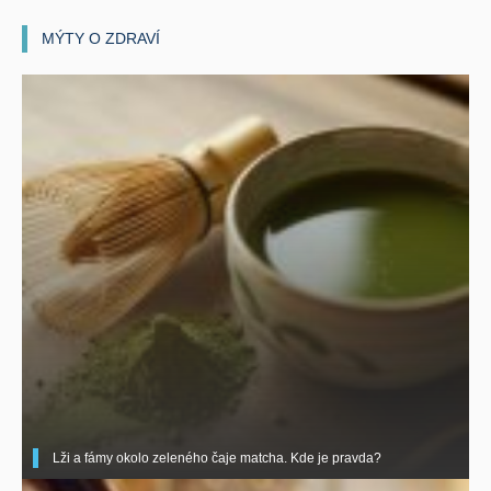
MÝTY O ZDRAVÍ
Lži a fámy okolo zeleného čaje matcha. Kde je pravda?