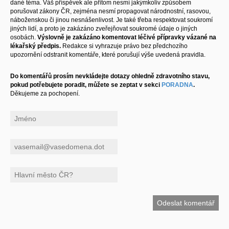
dané téma. Váš příspěvek ale přitom nesmí jakýmkoliv způsobem
porušovat zákony ČR, zejména nesmí propagovat národnostní, rasovou,
náboženskou či jinou nesnášenlivost. Je také třeba respektovat soukromí
jiných lidí, a proto je zakázáno zveřejňovat soukromé údaje o jiných
osobách.
Výslovně je zakázáno komentovat léčivé přípravky vázané na
lékařský předpis.
Redakce si vyhrazuje právo bez předchozího
upozornění odstranit komentáře, které porušují výše uvedená pravidla.
Do komentářů prosím nevkládejte dotazy ohledně zdravotního stavu,
pokud potřebujete poradit, můžete se zeptat v sekci
PORADNA
.
Děkujeme za pochopení.