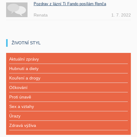
Pozdrav z lázní Ti Fando posílám Renča
Renata
1. 7. 2022
ŽIVOTNÍ STYL
Aktuální zprávy
Hubnutí a diety
Kouření a drogy
Očkování
Proti únavě
Sex a vztahy
Úrazy
Zdravá výživa