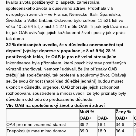
kvalitu života postižených z aspektu zaměstnání,
společenského života a duševního zdraví. Probíhala v 6
evropských zemích – ve Francii, Německu, Itálii, Španělsku,
Švédsku a Velké Británii. Osloveno bylo celkem 11 521 lidí ve
věku 40 až 64 let, z nichž 1 271 mělo OAB. Ti pak byli tázáni na
to, jak OAB ovlivňuje jejich každodenní život i pocity jak v práci,
tak doma.
32 % dotázaných uvedlo, že v důsledku onemocnění trpí
depresí (výskyt deprese v populace je 8 až 9 %) 28 %
postižených řeklo, že OAB je pro ně velmi stresujícím
Inkontinence byla příznakem, který psychický stav postižených
výrazně zhoršoval. Nemocní udávali, že jim příznaky OAB
ztěžují jak společenský, tak profesní a soukromý život. Obávají
se, že svou činnost (například důležité jednání) budou muset
ukončit v důsledku urgence, OAB zhoršuje jejich schopnost
rozhodování, soustředění a mnozí uvedli, že tyto příznaky byly
důvodem odchodu do předčasného důchodu.
Vliv OAB na společenský život a duševní zdraví
Muži %
Ženy %
OAB+
OAB-
OAB+
OAB pro mne znamená starost
39.2
18.1
34.6
2
Znepokojuje mne mimo domov
39.0
18.9
36.4
1