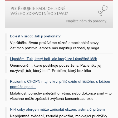
Bolest v srdci: Jak ji překonat?
V průběhu života prožíváme různé emocionální stavy.
Zatímco pozitivní emoce nás naplňují radostí, ty nega ..
Lipedém: Tuk, který bolí, ale který lze i úspěšně léčit
Onemocnění, které postihuje pouze ženy. Pacientky jej
nazývají „tuk, který bolí“. Problém, který bez léka ..
Pacienti s CHOPN mají v krvi příliš oxidu uhličitého, s léčbou
pomůže speci ..
Malátnost, poruchy srdečního rytmu, nebo dokonce smrt – to
všechno může způsobit zvýšená koncentrace oxid ..
Nikl coby alergen může způsobit ekzém, astma či průjem
Nepříjemné svědění, zarudlá pokožka, mokvající puchýřky.