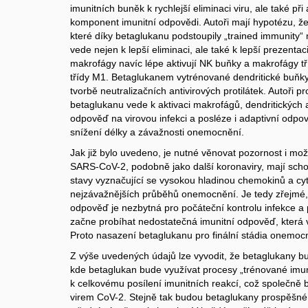
imunitních buněk k rychlejší eliminaci viru, ale také při
komponent imunitní odpovědi. Autoři mají hypotézu, že
které díky betaglukanu podstoupily „trained immunity“ m
vede nejen k lepší eliminaci, ale také k lepší prezenta
makrofágy navíc lépe aktivují NK buňky a makrofágy t
třídy M1. Betaglukanem vytrénované dendritické buňky 
tvorbě neutralizačních antivirových protilátek. Autoři p
betaglukanu vede k aktivaci makrofágů, dendritických 
odpověď na virovou infekci a posléze i adaptivní odpo
snížení délky a závažnosti onemocnění.
Jak již bylo uvedeno, je nutné věnovat pozornost i mož
SARS-CoV-2, podobně jako další koronaviry, mají scho
stavy vyznačující se vysokou hladinou chemokinů a cyt
nejzávažnějších průběhů onemocnění. Je tedy zřejmé, 
odpověď je nezbytná pro počáteční kontrolu infekce a
začne probíhat nedostatečná imunitní odpověď, která v
Proto nasazení betaglukanu pro finální stádia onemoc
Z výše uvedených údajů lze vyvodit, že betaglukany bud
kde betaglukan bude využívat procesy „trénované imuni
k celkovému posílení imunitních reakcí, což společně b
virem CoV-2. Stejně tak budou betaglukany prospěšné