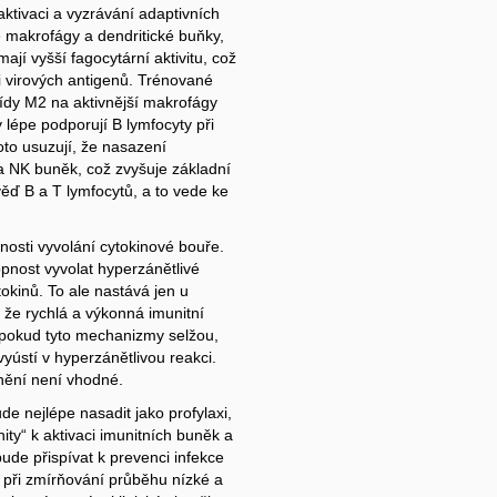
 aktivaci a vyzrávání adaptivních
 makrofágy a dendritické buňky,
ají vyšší fagocytární aktivitu, což
ci virových antigenů. Trénované
řídy M2 na aktivnější makrofágy
lépe podporují B lymfocyty při
roto usuzují, že nasazení
a NK buněk, což zvyšuje základní
věď B a T lymfocytů, a to vede ke
nosti vyvolání cytokinové bouře.
pnost vyvolat hyperzánětlivé
okinů. To ale nastává jen u
že rychlá a výkonná imunitní
 pokud tyto mechanizmy selžou,
yústí v hyperzánětlivou reakci.
nění není vhodné.
e nejlépe nasadit jako profylaxi,
ty“ k aktivaci imunitních buněk a
ude přispívat k prevenci infekce
 při zmírňování průběhu nízké a