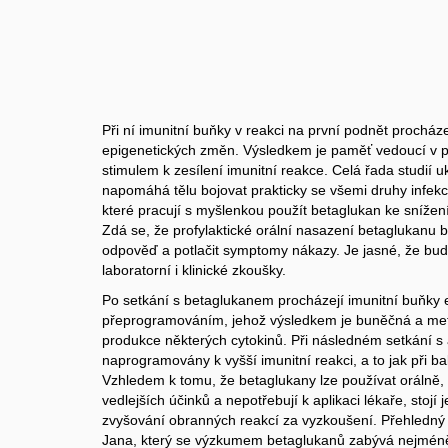
Při ní imunitní buňky v reakci na první podnět procháze
epigenetických změn. Výsledkem je paměť vedoucí v 
stimulem k zesílení imunitní reakce. Celá řada studií 
napomáhá tělu bojovat prakticky se všemi druhy infekcí
které pracují s myšlenkou použít betaglukan ke sníže
Zdá se, že profylaktické orální nasazení betaglukanu b
odpověď a potlačit symptomy nákazy. Je jasné, že bu
laboratorní i klinické zkoušky.
Po setkání s betaglukanem procházejí imunitní buňky
přeprogramováním, jehož výsledkem je buněčná a met
produkce některých cytokinů. Při následném setkání s
naprogramovány k vyšší imunitní reakci, a to jak při bak
Vzhledem k tomu, že betaglukany lze používat orálně,
vedlejších účinků a nepotřebují k aplikaci lékaře, stojí j
zvyšování obranných reakcí za vyzkoušení. Přehledný
Jana, který se výzkumem betaglukanů zabývá nejméně 