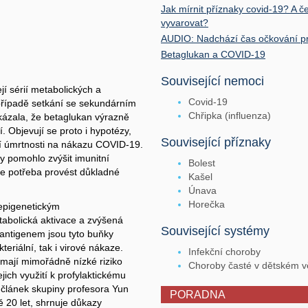
Jak mírnit příznaky covid-19? A č
vyvarovat?
AUDIO: Nadchází čas očkování pr
Betaglukan a COVID-19
Související nemoci
jí sérií metabolických a
Covid-19
případě setkání se sekundárním
Chřipka (influenza)
ukázala, že betaglukan výrazně
. Objevují se proto i hypotézy,
Související příznaky
ní úmrtnosti na nákazu COVID-19.
y pomohlo zvýšit imunitní
Bolest
de potřeba provést důkladné
Kašel
Únava
Horečka
 epigenetickým
abolická aktivace a zvýšená
Související systémy
 antigenem jsou tyto buňky
teriální, tak i virové nákaze.
Infekční choroby
 mají mimořádně nízké riziko
Choroby časté v dětském 
ejich využití k profylaktickému
 článek skupiny profesora Yun
PORADNA
20 let, shrnuje důkazy