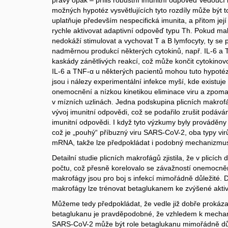
pravý opak – příliš robustní imunitní odpověď vedoucí 
možných hypotéz vysvětlujících tyto rozdíly může být t
uplatňuje především nespecifická imunita, a přitom její
rychle aktivovat adaptivní odpověď typu Th. Pokud ma
nedokáží stimulovat a vychovat T a B lymfocyty, ty se 
nadměrnou produkcí některých cytokinů, např. IL-6 a 
kaskády zánětlivých reakcí, což může končit cytokinov
IL-6 a TNF-α u některých pacientů mohou tuto hypoté
jsou i nálezy experimentální infekce myší, kde existuj
onemocnění a nízkou kinetikou eliminace viru a zpoma
v mízních uzlinách. Jedna podskupina plicních makrof
vývoj imunitní odpovědi, což se podařilo zrušit podává
imunitní odpovědi. I když tyto výzkumy byly prováděn
což je „pouhý“ příbuzný viru SARS-CoV-2, oba typy vi
mRNA, takže lze předpokládat i podobný mechanizmus
Detailní studie plicních makrofágů zjistila, že v plicích
počtu, což přesně korelovalo se závažností onemocnění
makrofágy jsou pro boj s infekcí mimořádně důležité. Da
makrofágy lze trénovat betaglukanem ke zvýšené aktiv
Můžeme tedy předpokládat, že vedle již dobře prokáz
betaglukanu je pravděpodobné, že vzhledem k mecha
SARS-CoV-2 může být role betaglukanu mimořádně důlež