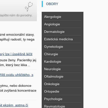
OBORY
Alergologie
Angiologie
Dermatologie
zné emocionální stavy.
Estetická medicína
plňují radostí, ty nega
Gynekologie
Chirurgie
erý lze i úspěšně léčit
uze ženy. Pacientky jej
Kardiologie
ém, který bez léka ..
Neurologie
liš oxidu uhličitého, s
Oftalmologie
Onkologie
 rytmu, nebo dokonce
bit zvýšená koncentrace
Ortopedie
Psychologie
it ekzém, astma či
Revmatologie