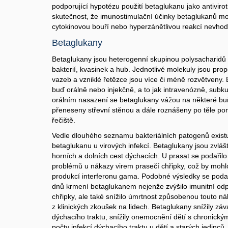
podporující hypotézu použití betaglukanu jako antivir
skutečnost, že imunostimulační účinky betaglukanů mo
cytokinovou bouří nebo hyperzánětlivou reakcí nevho
Betaglukany
Betaglukany jsou heterogenní skupinou polysacharidů 
bakterií, kvasinek a hub. Jednotlivé molekuly jsou pr
vazeb a vzniklé řetězce jsou více či méně rozvětveny
buď orálně nebo injekčně, a to jak intravenózně, subk
orálním nasazení se betaglukany vážou na některé buňk
přeneseny střevní stěnou a dále roznášeny po těle po
řečiště.
Vedle dlouhého seznamu bakteriálních patogenů existují
betaglukanu u virových infekcí. Betaglukany jsou zvlášt
horních a dolních cest dýchacích. U prasat se podařilo
problémů u nákazy virem prasečí chřipky, což by moh
produkcí interferonu gama. Podobné výsledky se podaři
dnů krmení betaglukanem nejenže zvýšilo imunitní od
chřipky, ale také snížilo úmrtnost způsobenou touto ná
z klinických zkoušek na lidech. Betaglukany snížily zá
dýchacího traktu, snížily onemocnění dětí s chronickým
počty infekcí dýchacího traktu u dětí a starých jedinců