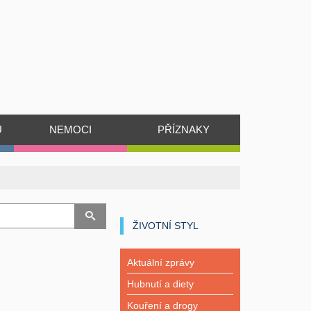
Ů
NEMOCI
PŘÍZNAKY
ŽIVOTNÍ STYL
Aktuální zprávy
Hubnutí a diety
Kouření a drogy