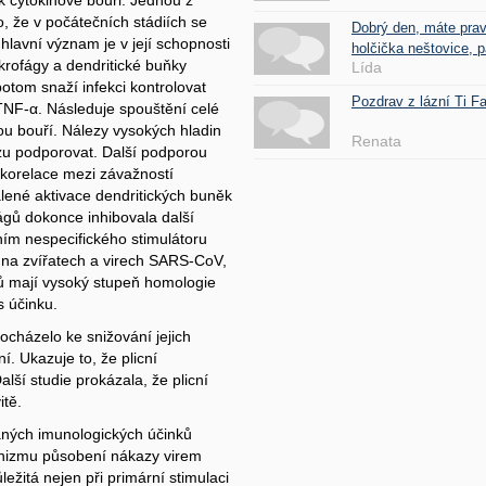
k cytokinové bouři. Jednou z
o, že v počátečních stádiích se
Dobrý den, máte pra
 hlavní význam je v její schopnosti
holčička neštovice, pa
krofágy a dendritické buňky
Lída
potom snaží infekci kontrolovat
Pozdrav z lázní Ti 
TNF-α. Následuje spouštění celé
ou bouří. Nálezy vysokých hladin
Renata
zu podporovat. Další podporou
e korelace mezi závažností
lené aktivace dendritických buněk
ágů dokonce inhibovala další
ním nespecifického stimulátoru
y na zvířatech a virech SARS-CoV,
rů mají vysoký stupeň homologie
 účinku.
 docházelo ke snižování jejich
. Ukazuje to, že plicní
lší studie prokázala, že plicní
itě.
aných imunologických účinků
nizmu působení nákazy virem
itá nejen při primární stimulaci