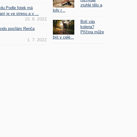
ztuhlé tělo a
vdu.Podle fotek má
kdy r ..
ní je ve stresu a v ...
15. 8. 2022
Bolí vás
kolena?
Fando posílám Renča
Příčina může
být v celé ..
1. 7. 2022