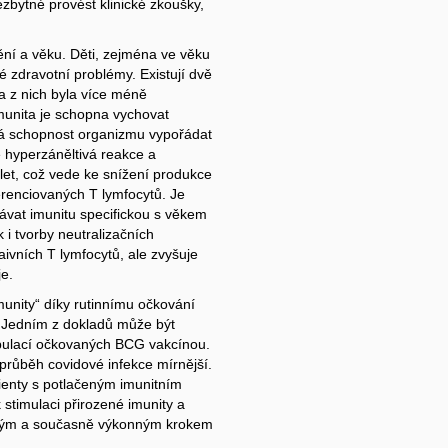
zbytné provést klinické zkoušky,
ní a věku. Děti, zejména ve věku
lé zdravotní problémy. Existují dvě
a z nich byla více méně
imunita je schopna vychovat
ná schopnost organizmu vypořádat
 hyperzáněltivá reakce a
let, což vede ke snížení produkce
renciovaných T lymfocytů. Je
ávat imunitu specifickou s věkem
 i tvorby neutralizačních
aivních T lymfocytů, ale zvyšuje
je.
unity“ díky rutinnímu očkování
t. Jedním z dokladů může být
pulací očkovaných BCG vakcínou.
průběh covidové infekce mírnější.
enty s potlačeným imunitním
stimulaci přirozené imunity a
evným a současně výkonným krokem