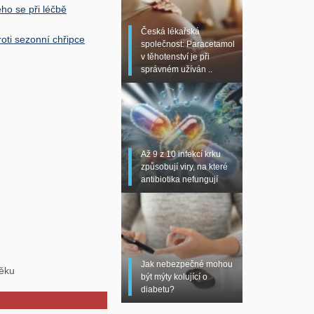
eho se při léčbě
Česká lékařská
oti sezonní chřipce
společnost: Paracetamol
v těhotenství je při
správném užíván ..
Až 9 z 10 infekcí krku
způsobují viry, na které
antibiotika nefungují
Jak nebezpečné mohou
věku
být mýty kolující o
diabetu?