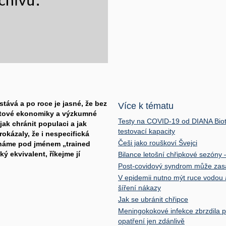
ává a po roce je jasné, že bez
Více k tématu
ětové ekonomiky a výzkumné
Testy na COVID-19 od DIANA Biot
 jak chránit populaci a jak
testovací kapacity
okázaly, že i nespecifická
Češi jako rouškoví Švejci
známe pod jménem „trained
ý ekvivalent, říkejme jí
Bilance letošní chřipkové sezóny
Post-covidový syndrom může zasá
V epidemii nutno mýt ruce vodou 
šíření nákazy
Jak se ubránit chřipce
Meningokokové infekce zbrzdila p
opatření jen zdánlivě