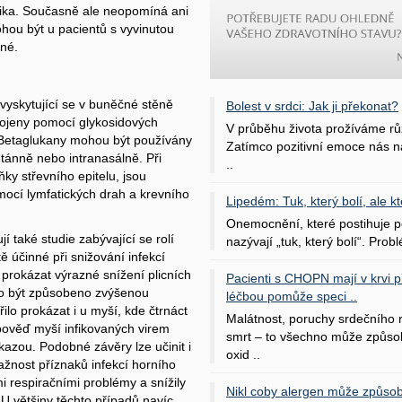
otika. Současně ale neopomíná ani
hou být u pacientů s vyvinutou
dné.
vyskytující se v buněčné stěně
Bolest v srdci: Jak ji překonat?
opojeny pomocí glykosidových
V průběhu života prožíváme rů
. Betaglukany mohou být používány
Zatímco pozitivní emoce nás na
utánně nebo intranasálně. Při
..
y střevního epitelu, jsou
mocí lymfatických drah a krevního
Lipedém: Tuk, který bolí, ale kt
Onemocnění, které postihuje po
 také studie zabývající se rolí
nazývají „tuk, který bolí“. Probl
ě účinné při snižování infekcí
 prokázat výrazné snížení plicních
Pacienti s CHOPN mají v krvi pří
lo být způsobeno zvýšenou
léčbou pomůže speci ..
lo prokázat i u myší, kde čtrnáct
Malátnost, poruchy srdečního
pověď myší infikovaných virem
smrt – to všechno může způso
kazou. Podobné závěry lze učinit i
oxid ..
važnost příznaků infekcí horního
i respiračními problémy a snížily
Nikl coby alergen může způsob
. U většiny těchto případů navíc