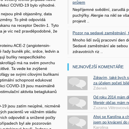
průjem
 infekcí COVID-19 bylo výhodné.
Nepříjemné svědění, zarudlá p
 nejsou plně objasněny, data
puchýřky. Alergie na nikl se v
í změny. To plně odpovídá
projevit ..
anu na receptor Dectin-1. Tyto
a je víc než pravděpodobné, že
Pozor na sedavé zaměstnání, tr
Mnoho lidí svůj pracovní den d
roteinu ACE-2 (angiotensin-
Sedavé zaměstnání ale sebou 
řady buněk plic, srdce, ledvin a
zdravotních riz ..
jí buňky nespecifického
makrofágů má na svém povrchu
NEJNOVĚJŠÍ KOMENTÁŘE
itlivé. Ta vede ke zvýšené
ofágy se svými cílovými buňkami
Zdravím, také bych 
optimální schopnost edukovat
za účelem početí bílé
nfekci COVID-19 jsou maximálně
Zdenek
stimulační aktivita betaglukanů
Od roku 2014 mám d
Meniér občas mám nes
ID-19 jsou zatím neúplné, nicméně
Zuzana Větrovcová
erých pacientů ve vážném stádiu
Ahoj se Karolína a c
ních odpovědí a snížené počty
jsem po krvácení do 
 případech byl ale pozorován
Karolina