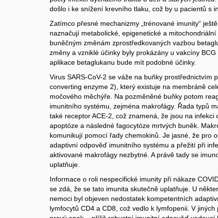
došlo i ke snížení krevního tlaku, což by u pacientů s
Zatímco přesné mechanizmy „trénované imunity“ ještě
naznačují metabolické, epigenetické a mitochondriáln
buněčným změnám zprostředkovaných vazbou betagluk
změny a vzniklé účinky byly prokázány u vakcíny BCG 
aplikace betaglukanu bude mít podobné účinky.
Virus SARS-CoV-2 se váže na buňky prostřednictvím p
converting enzyme 2), který existuje na membráně celé 
močového měchýře. Na pozměněné buňky potom reagu
imunitního systému, zejména makrofágy. Řada typů 
také receptor ACE-2, což znamená, že jsou na infekci c
apoptóze a následné fagocytóze mrtvých buněk. Makr
komunikují pomocí řady chemokinů. Je jasné, že pro 
adaptivní odpověď imunitního systému a přežití při i
aktivované makrofágy nezbytné. A právě tady se imuno
uplatňuje.
Informace o roli nespecifické imunity při nákaze COV
se zdá, že se tato imunita skutečně uplatňuje. U někt
nemoci byl objeven nedostatek kompetentních adaptiv
lymfocytů CD4 a CD8, což vedlo k lymfopenii. V jiných