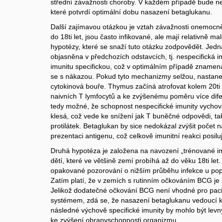
střední závažnosti choroby. V každém případě bude ne
které potvrdí optimální dobu nasazení betaglukanu.
Další zajímavou otázkou je vztah závažnosti onemocně
do 18ti let, jsou často infikované, ale mají relativně ma
hypotézy, které se snaží tuto otázku zodpovědět. Jedn
objasněna v předchozích odstavcích, tj. nespecifická 
imunitu specifickou, což v optimálním případě zname
se s nákazou. Pokud tyto mechanizmy selžou, nastane
cytokinová bouře. Thymus začíná atrofovat kolem 20ti 
naivních T lymfocytů a ke zvýšenému poměru více dife
tedy možné, že schopnost nespecifické imunity vychov
klesá, což vede ke snížení jak T buněčné odpovědi, tak
protilátek. Betaglukan by sice nedokázal zvýšit počet n
prezentaci antigenu, což celkově imunitní reakci posilu
Druhá hypotéza je založena na navození „trénované im
dětí, které ve většině zemí probíhá až do věku 18ti le
opakované pozorování o nižším průběhu infekce u po
Zatím platí, že v zemích s rutinním očkováním BCG je 
Jelikož dodatečné očkování BCG není vhodné pro paci
systémem, zdá se, že nasazení betaglukanu vedoucí k 
následné výchově specifické imunity by mohlo být l
ke zvýšení obranyschopnosti organizmu.