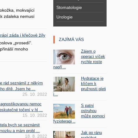
Stomatologie
okožka, mokvající
šak zdaleka nemusí
Urologie
ápí záda i křečové žíly
ZAJÍMÁ VÁS
oslova „prosedí“.
přináší mnoho
Zájem o
operaci víček
rychle roste
napří ..
Hydratace je
se rád seznámil z někým
klíčem k
pružnosti pleti
ho dítě. Jsem he ...
i ..
25. 10. 2022
iagnostikovanou nemoc
S patní
kutečné točení v hl ...
ostruhou
15. 10. 2022
může pomoci
fyzioterapi ..
htela bych se seznámit
mozku a mám probl ...
Jak po ránu
18. 8. 2022
rozhýbat