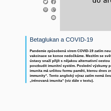
Betaglukan a COVID-19
Pandemie způsobená virem COVID-19 zatím neust
vakcinace se konce nedočkáme. Mezitím se sv
ústavy snaží přijít s nějakou alternativní cestou
povzbudit imunitní systém. Poslední výzkumy pr
imunita má určitou formu paměti, kterou dnes 
immunity“. Tento anglický výraz zatím nemá česk
„trénovaná imunita“ (viz dále v textu).