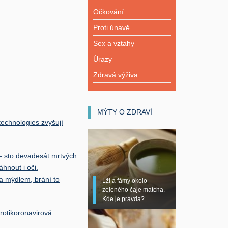
Očkování
Proti únavě
Sex a vztahy
Úrazy
Zdravá výživa
MÝTY O ZDRAVÍ
echnologies zvyšují
 – sto devadesát mrtvých
hnout i oči.
a mýdlem, brání to
Lži a fámy okolo
zeleného čaje matcha.
Kde je pravda?
rotikoronavirová