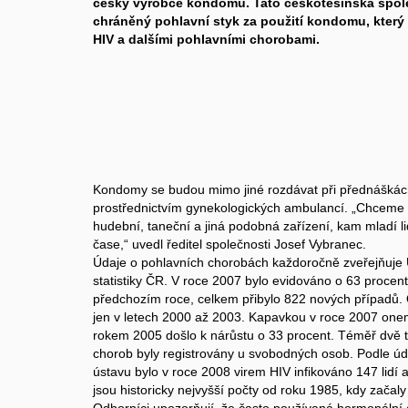
český výrobce kondomů. Tato českotěšínská spole
chráněný pohlavní styk za použití kondomu, který
HIV a dalšími pohlavními chorobami.
Kondomy se budou mimo jiné rozdávat při přednáškác
prostřednictvím gynekologických ambulancí. „Chceme 
hudební, taneční a jiná podobná zařízení, kam mladí l
čase,“ uvedl ředitel společnosti Josef Vybranec.
Údaje o pohlavních chorobách každoročně zveřejňuje 
statistiky ČR. V roce 2007 bylo evidováno o 63 procent 
předchozím roce, celkem přibylo 822 nových případů. O
jen v letech 2000 až 2003. Kapavkou v roce 2007 onem
rokem 2005 došlo k nárůstu o 33 procent. Téměř dvě t
chorob byly registrovány u svobodných osob. Podle úd
ústavu bylo v roce 2008 virem HIV infikováno 147 lidí a 
jsou historicky nejvyšší počty od roku 1985, kdy zača