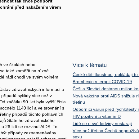
čnost tak chce podpořit
 chrání před nakažením virem
h ve školách nebo
Více k tématu
se také zaměřit na různé
České děti tloustnou, dokládají to i
idé rádi chodí ve svém volném
Bromhexin v terapii COVID-19
Češi a Slováci dostanou milion 
Ústav zdravotnických informací a
případů syfilidy více než v
Nová vakcína proti AIDS snižuje r
d začátku 90. let byla vyšší čísla
třetinu
ocnělo 1149 lidí a ve srovnání s
Odborníci varují před rychlotesty
řetiny případů těchto pohlavních
HIV pozitivní a vitamín D
ajů Státního zdravotnického
Lidé se o své ledviny nestarají
u 26 lidí se rozvinul AIDS. To
Více než třetina Čechů nepouží
ly být případy zaznamenávány.
sexu