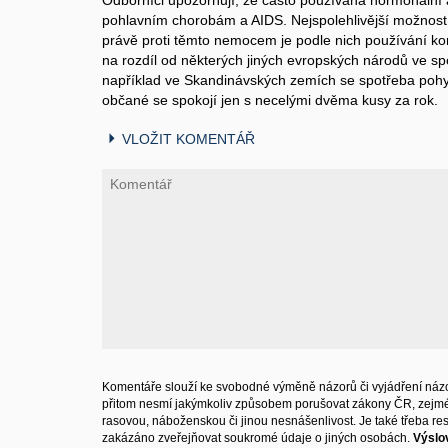
Odborníci upozorňují, že často používaná hormonální 
pohlavním chorobám a AIDS. Nejspolehlivější možnost
právě proti těmto nemocem je podle nich používání k
na rozdíl od některých jiných evropských národů ve 
například ve Skandinávských zemích se spotřeba pohybu
občané se spokojí jen s necelými dvěma kusy za rok.
VLOŽIT KOMENTÁŘ
Komentáře slouží ke svobodné výměně názorů či vyjádření názo
přitom nesmí jakýmkoliv způsobem porušovat zákony ČR, zejm
rasovou, náboženskou či jinou nesnášenlivost. Je také třeba resp
zakázáno zveřejňovat soukromé údaje o jiných osobách.
Výslo