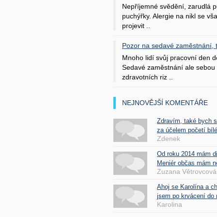
Nepříjemné svědění, zarudlá p
puchýřky. Alergie na nikl se v
projevit ..
Pozor na sedavé zaměstnání, tr
Mnoho lidí svůj pracovní den d
Sedavé zaměstnání ale sebou 
zdravotních riz ..
NEJNOVĚJŠÍ KOMENTÁŘE
Zdravím, také bych 
za účelem početí bílé
Zdenek
Od roku 2014 mám d
Meniér občas mám nes
Zuzana Větrovcová
Ahoj se Karolína a c
jsem po krvácení do 
Karolina