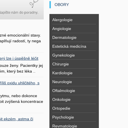
OBORY
Alergologie
Angiologie
zné emocionální stavy.
Dermatologie
plňují radostí, ty nega
Estetická medicína
Gynekologie
erý lze i úspěšně léčit
Chirurgie
uze ženy. Pacientky jej
ém, který bez léka ..
Kardiologie
Neurologie
liš oxidu uhličitého, s
Oftalmologie
 rytmu, nebo dokonce
Onkologie
bit zvýšená koncentrace
Ortopedie
Psychologie
it ekzém, astma či
Revmatologie