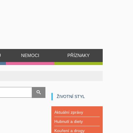
Ů
NEMOCI
PŘÍZNAKY
ŽIVOTNÍ STYL
Aktuální zprávy
Hubnutí a diety
Kouření a drogy