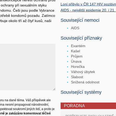
antikoncepce neřeší ochranu proti
Loni přibylo v ČR 147 HIV pozitivn
 ochrany při sexuálním styku
AIDS - největší epidemie 20. i 21. 
ondomu. Češi jsou podle Vybrance
spotřebě kondomů pozadu. Zatímco
Související nemoci
je okolo tří až čtyř kusů, naši
AIDS
Související příznaky
Exantém
Kašel
Průjem
Únava
Horečka
Váhový úbytek
Slabost
Snížená odolnost
Související systémy
ru na dané téma. Váš příspěvek ale
éna nesmí propagovat národnostní,
PORADNA
ektovat soukromí jiných lidí, a proto je
vně je zakázáno komentovat léčivé