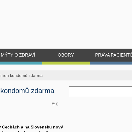
MÝTY O ZDRAVÍ
OBORY
PRÁVA PACIENT
 milion kondomů zdarma
on kondomů zdarma
0
 v Čechách a na Slovensku nový