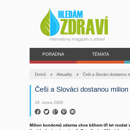
PORADNA
TÉMATA
Domů
Aktuality
Češi a Slováci dostanou
Češi a Slováci dostanou mili
19. února 2009
Milion kondomů zdarma chce během tří let rozdat