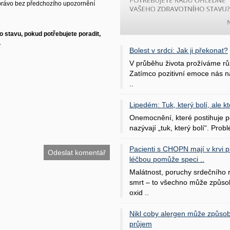
právo bez předchozího upozornění
 stavu, pokud potřebujete poradit,
.
Bolest v srdci: Jak ji překonat?
V průběhu života prožíváme rů
Zatímco pozitivní emoce nás na
..
Lipedém: Tuk, který bolí, ale kt
Onemocnění, které postihuje po
nazývají „tuk, který bolí“. Probl
Pacienti s CHOPN mají v krvi pří
léčbou pomůže speci ..
Malátnost, poruchy srdečního
smrt – to všechno může způso
oxid ..
Nikl coby alergen může způsob
průjem