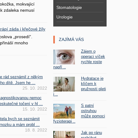
okožka, mokvající
Stomatologie
šak zdaleka nemusí
Urologie
ápí záda i křečové žíly
oslova „prosedí“.
ZAJÍMÁ VÁS
přináší mnoho
Zájem o
operaci víček
rychle roste
napří ..
se rád seznámil z někým
Hydratace je
ho dítě. Jsem he ...
klíčem k
25. 10. 2022
pružnosti pleti
i ..
iagnostikovanou nemoc
kutečné točení v hl ...
S patní
15. 10. 2022
ostruhou
může pomoci
htela bych se seznámit
fyzioterapi ..
mozku a mám probl ...
18. 8. 2022
Jak po ránu
rozhýbat