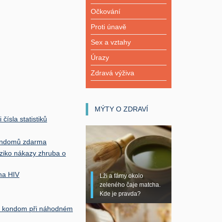
Očkování
Proti únavě
Sex a vztahy
Úrazy
Zdravá výživa
MÝTY O ZDRAVÍ
 čísla statistiků
kondomů zdarma
iziko nákazy zhruba o
 na HIV
Lži a fámy okolo
zeleného čaje matcha.
Kde je pravda?
vá kondom při náhodném