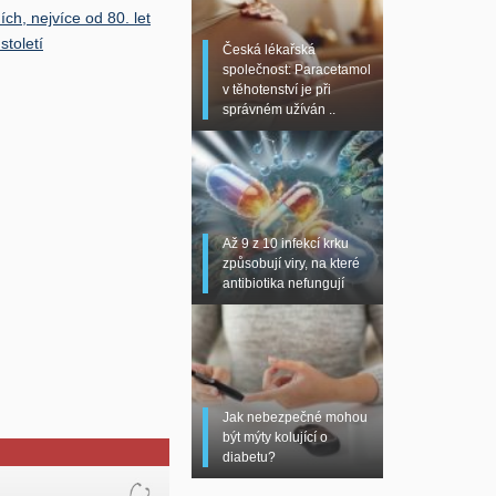
ích, nejvíce od 80. let
století
Česká lékařská
společnost: Paracetamol
v těhotenství je při
správném užíván ..
Až 9 z 10 infekcí krku
způsobují viry, na které
antibiotika nefungují
Jak nebezpečné mohou
být mýty kolující o
diabetu?