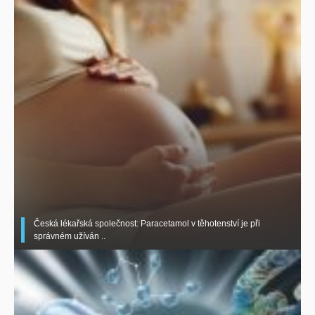
Česká lékařská společnost: Paracetamol v těhotenství je při
správném užíván ..