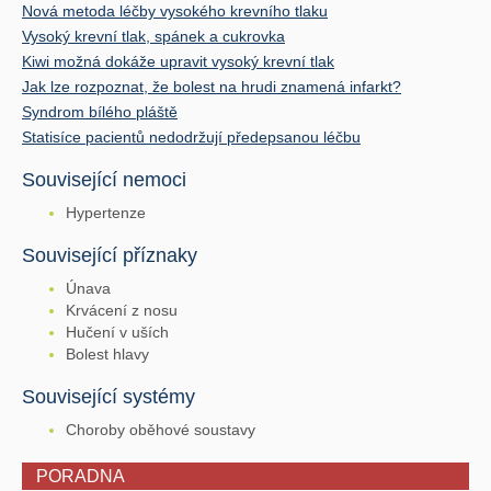
Nová metoda léčby vysokého krevního tlaku
Vysoký krevní tlak, spánek a cukrovka
Kiwi možná dokáže upravit vysoký krevní tlak
Jak lze rozpoznat, že bolest na hrudi znamená infarkt?
Syndrom bílého pláště
Statisíce pacientů nedodržují předepsanou léčbu
Související nemoci
Hypertenze
Související příznaky
Únava
Krvácení z nosu
Hučení v uších
Bolest hlavy
Související systémy
Choroby oběhové soustavy
PORADNA