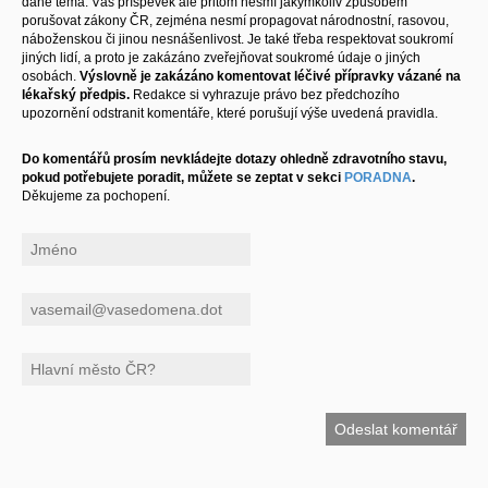
dané téma. Váš příspěvek ale přitom nesmí jakýmkoliv způsobem
porušovat zákony ČR, zejména nesmí propagovat národnostní, rasovou,
náboženskou či jinou nesnášenlivost. Je také třeba respektovat soukromí
jiných lidí, a proto je zakázáno zveřejňovat soukromé údaje o jiných
osobách.
Výslovně je zakázáno komentovat léčivé přípravky vázané na
lékařský předpis.
Redakce si vyhrazuje právo bez předchozího
upozornění odstranit komentáře, které porušují výše uvedená pravidla.
Do komentářů prosím nevkládejte dotazy ohledně zdravotního stavu,
pokud potřebujete poradit, můžete se zeptat v sekci
PORADNA
.
Děkujeme za pochopení.