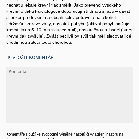
nechat u lékaře krevní tlak změřit. Jako prevenci vysokého
krevního tlaku kardiologové doporučují střídmou stravu – dávat
si pozor především na obsah soli v potravě a na alkohol –
udržování zdravé váhy, dostatek pohybu (aktivní pohyb snižuje
krevní tlak o 5–10 mm sloupce rtuti), dostatečnou relaxaci (stres
krevní tlak zvyšuje). Zvlášť pečlivě by svůj tlak měli sledovat lidé
s rodinnou zátěží touto chorobou.
VLOŽIT KOMENTÁŘ
Komentáře slouží ke svobodné výměně názorů či vyjádření názoru na