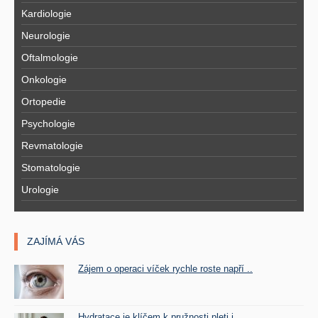
Kardiologie
Neurologie
Oftalmologie
Onkologie
Ortopedie
Psychologie
Revmatologie
Stomatologie
Urologie
ZAJÍMÁ VÁS
Zájem o operaci víček rychle roste napří ..
Hydratace je klíčem k pružnosti pleti i ..