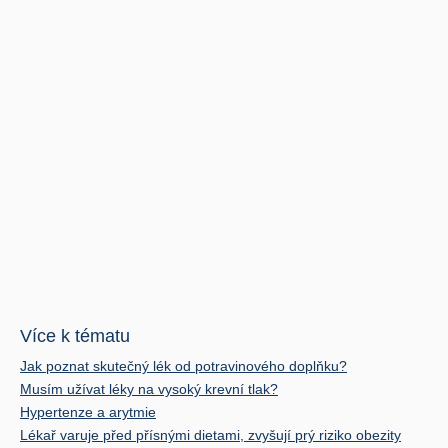
Více k tématu
Jak poznat skutečný lék od potravinového doplňku?
Musím užívat léky na vysoký krevní tlak?
Hypertenze a arytmie
Lékař varuje před přísnými dietami, zvyšují prý riziko obezity