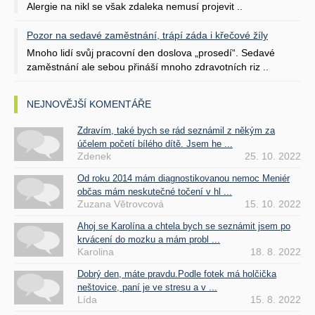
Alergie na nikl se však zdaleka nemusí projevit ..
Pozor na sedavé zaměstnání, trápí záda i křečové žíly
Mnoho lidí svůj pracovní den doslova „prosedí“. Sedavé
zaměstnání ale sebou přináší mnoho zdravotních riz ..
NEJNOVĚJŠÍ KOMENTÁŘE
Zdravím, také bych se rád seznámil z někým za
účelem početí bílého dítě. Jsem he ...
Zdenek
25. 10. 2022
Od roku 2014 mám diagnostikovanou nemoc Meniér
občas mám neskutečné točení v hl ...
Zuzana Větrovcová
15. 10. 2022
Ahoj se Karolína a chtela bych se seznámit jsem po
krvácení do mozku a mám probl ...
Karolina
18. 8. 2022
Dobrý den, máte pravdu.Podle fotek má holčička
neštovice, paní je ve stresu a v ...
Lída
15. 8. 2022