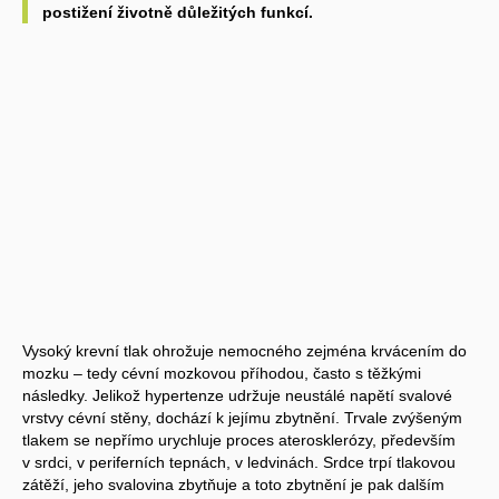
postižení životně důležitých funkcí.
Vysoký krevní tlak ohrožuje nemocného zejména krvácením do
mozku – tedy cévní mozkovou příhodou, často s těžkými
následky. Jelikož hypertenze udržuje neustálé napětí svalové
vrstvy cévní stěny, dochází k jejímu zbytnění. Trvale zvýšeným
tlakem se nepřímo urychluje proces aterosklerózy, především
v srdci, v periferních tepnách, v ledvinách. Srdce trpí tlakovou
zátěží, jeho svalovina zbytňuje a toto zbytnění je pak dalším