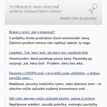
Bolest v srdci: Jak ji překonat?
V průběhu života prožíváme různé emocionální stavy.
Zatímco pozitivní emoce nás naplňují radostí, ty nega ..
Lipedém: Tuk, který bolí, ale který lze i úspěšně léčit
Onemocnění, které postihuje pouze ženy. Pacientky jej
nazývají „tuk, který bolí“. Problém, který bez léka ..
Pacienti s CHOPN mají v krvi příliš oxidu uhličitého, s léčbou
pomůže speci ..
Malátnost, poruchy srdečního rytmu, nebo dokonce smrt – to
všechno může způsobit zvýšená koncentrace oxid ..
Nikl coby alergen může způsobit ekzém, astma či průjem
Nepříjemné svědění, zarudlá pokožka, mokvající puchýřky.