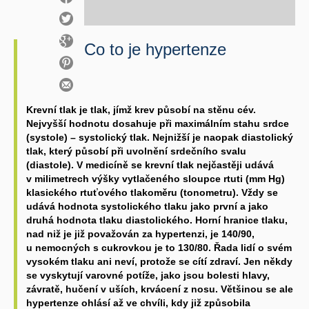
Co to je hypertenze
Krevní tlak je tlak, jímž krev působí na stěnu cév.
Nejvyšší hodnotu dosahuje při maximálním stahu srdce
(systole) – systolický tlak. Nejnižší je naopak diastolický
tlak, který působí při uvolnění srdečního svalu
(diastole). V medicíně se krevní tlak nejčastěji udává
v milimetrech výšky vytlačeného sloupce rtuti (mm Hg)
klasického rtuťového tlakoměru (tonometru). Vždy se
udává hodnota systolického tlaku jako první a jako
druhá hodnota tlaku diastolického. Horní hranice tlaku,
nad niž je již považován za hypertenzi, je 140/90,
u nemocných s cukrovkou je to 130/80. Řada lidí o svém
vysokém tlaku ani neví, protože se cítí zdraví. Jen někdy
se vyskytují varovné potíže, jako jsou bolesti hlavy,
závratě, hučení v uších, krvácení z nosu. Většinou se ale
hypertenze ohlásí až ve chvíli, kdy již způsobila