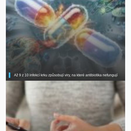
Až 9 z 10 infekcí krku způsobují viry, na které antibiotika nefungují