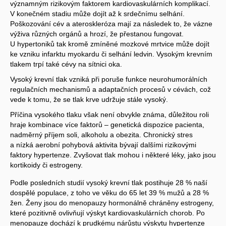
významným rizikovým faktorem kardiovaskulárních komplikací.
V konečném stadiu může dojít až k srdečnímu selhání.
Poškozování cév a ateroskleróza mají za následek to, že vázne
výživa různých orgánů a hrozí, že přestanou fungovat.
U hypertoniků tak kromě zmíněné mozkové mrtvice může dojít
ke vzniku infarktu myokardu či selhání ledvin. Vysokým krevním
tlakem trpí také cévy na sítnici oka.
Vysoký krevní tlak vzniká při poruše funkce neurohumorálních
regulačních mechanismů a adaptačních procesů v cévách, což
vede k tomu, že se tlak krve udržuje stále vysoký.
Příčina vysokého tlaku však není obvykle známa, důležitou roli
hraje kombinace více faktorů – genetická dispozice pacienta,
nadměrný příjem soli, alkoholu a obezita. Chronický stres
a nízká aerobní pohybová aktivita bývají dalšími rizikovými
faktory hypertenze. Zvyšovat tlak mohou i některé léky, jako jsou
kortikoidy či estrogeny.
Podle posledních studií vysoký krevní tlak postihuje 28 % naší
dospělé populace, z toho ve věku do 65 let 39 % mužů a 28 %
žen. Ženy jsou do menopauzy hormonálně chráněny estrogeny,
které pozitivně ovlivňují výskyt kardiovaskulárních chorob. Po
menopauze dochází k prudkému nárůstu výskytu hypertenze