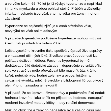
a ve věku kolem 65–70 let je již výskyt hypertenze a například
i infarktu myokardu u obou pohlaví stejný. Průběh a důsledky
infarktu myokardu jsou však v tomto věku pro ženy mnohem
závažnější.
Hypertenze se nejčastěji zjišťuje u osob středního věku,
nevyhýbá se však ani mladistvým.
V případech geneticky podložené hypertenze mohou mít vyšší
krevní tlak již mladí lidé kolem 20 let.
Léčba vysokého krevního tlaku spočívá v úpravě životosprávy
a v nasazení účinných léků. S velkou pravděpodobností lze
počítat s doživotní léčbou. Pacient s hypertenzí by měl
dodržovat určité dietetické zásady – doporučuje se snížit příjem
soli, ve stravě by mělo převažovat bílé maso (krůta, králík,
kuře), netučné ryby, hodně zeleniny a ovoce, luštěniny,
celozrnné výrobky, mléčné výrobky s bifidogenní flórou, olivový
olej. Prioritní zásadou je nekouřit!
V případě, že se úpravou životosprávy a podáváním léků nedaří
hodnotu krevního tlaku snížit na přijatelnou hodnotu, nastupují
moderní invazivní metody léčby – tedy renální denervace.
Muži po čtyřicítce a ženy po padesátce by si čas od času měli