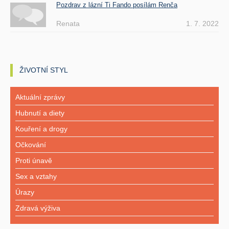
Pozdrav z lázní Ti Fando posílám Renča
Renata
1. 7. 2022
ŽIVOTNÍ STYL
Aktuální zprávy
Hubnutí a diety
Kouření a drogy
Očkování
Proti únavě
Sex a vztahy
Úrazy
Zdravá výživa