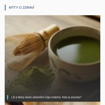
MÝTY O ZDRAVÍ
Lži a fámy okolo zeleného čaje matcha. Kde je pravda?