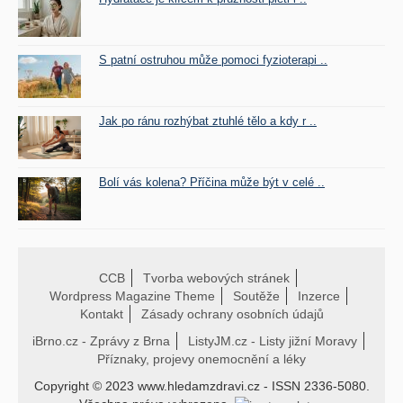
S patní ostruhou může pomoci fyzioterapi ..
Jak po ránu rozhýbat ztuhlé tělo a kdy r ..
Bolí vás kolena? Příčina může být v celé ..
CCB
Tvorba webových stránek
Wordpress Magazine Theme
Soutěže
Inzerce
Kontakt
Zásady ochrany osobních údajů
iBrno.cz - Zprávy z Brna
ListyJM.cz - Listy jižní Moravy
Příznaky, projevy onemocnění a léky
Copyright © 2023 www.hledamzdravi.cz - ISSN 2336-5080.