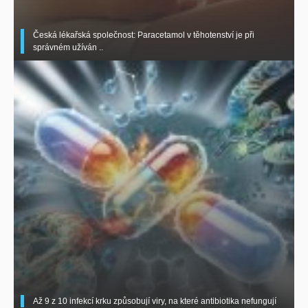
Česká lékařská společnost: Paracetamol v těhotenství je při
správném užíván ..
Až 9 z 10 infekcí krku způsobují viry, na které antibiotika nefungují