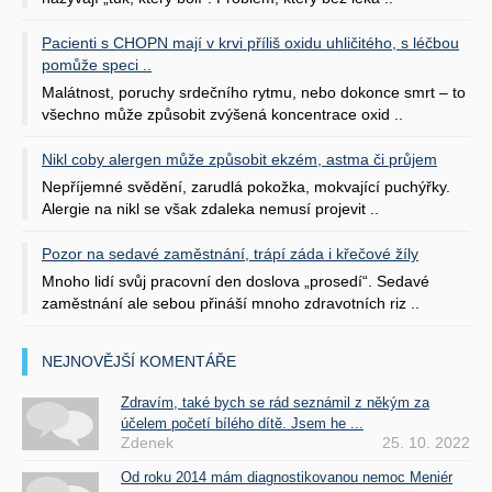
Pacienti s CHOPN mají v krvi příliš oxidu uhličitého, s léčbou
pomůže speci ..
Malátnost, poruchy srdečního rytmu, nebo dokonce smrt – to
všechno může způsobit zvýšená koncentrace oxid ..
Nikl coby alergen může způsobit ekzém, astma či průjem
Nepříjemné svědění, zarudlá pokožka, mokvající puchýřky.
Alergie na nikl se však zdaleka nemusí projevit ..
Pozor na sedavé zaměstnání, trápí záda i křečové žíly
Mnoho lidí svůj pracovní den doslova „prosedí“. Sedavé
zaměstnání ale sebou přináší mnoho zdravotních riz ..
NEJNOVĚJŠÍ KOMENTÁŘE
Zdravím, také bych se rád seznámil z někým za
účelem početí bílého dítě. Jsem he ...
Zdenek
25. 10. 2022
Od roku 2014 mám diagnostikovanou nemoc Meniér