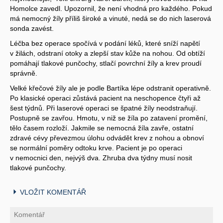
Homolce zavedl. Upozornil, že není vhodná pro každého. Pokud
má nemocný žíly příliš široké a vinuté, nedá se do nich laserová
sonda zavést.
Léčba bez operace spočívá v podání léků, které sníží napětí
v žilách, odstraní otoky a zlepší stav kůže na nohou. Od obtíží
pomáhají tlakové punčochy, stlačí povrchní žíly a krev proudí
správně.
Velké křečové žíly ale je podle Bartíka lépe odstranit operativně.
Po klasické operaci zůstává pacient na neschopence čtyři až
šest týdnů. Při laserové operaci se špatné žíly neodstraňují.
Postupně se zavřou. Hmotu, v niž se žíla po zatavení promění,
tělo časem rozloží. Jakmile se nemocná žíla zavře, ostatní
zdravé cévy převezmou úlohu odvádět krev z nohou a obnoví
se normální poměry odtoku krve. Pacient je po operaci
v nemocnici den, nejvýš dva. Zhruba dva týdny musí nosit
tlakové punčochy.
VLOŽIT KOMENTÁŘ