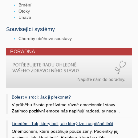
Brnění
Otoky
Únava
Související systémy
Choroby oběhové soustavy
PORADNA
Bolest v srdci: Jak ji překonat?
V průběhu života prožíváme různé emocionální stavy.
Zatímco pozitivní emoce nás naplňují radostí, ty nega ..
Lipedém: Tuk, který bolí, ale který lze i úspěšně léčit
Onemocnění, které postihuje pouze ženy. Pacientky jej
nazývají „tuk, který bolí“. Problém, který bez léka ..