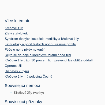
Více k tématu
Křečové žíly
Zlatý stafylokok
Syndrom těsných kozaček, metličky a křečové žíly
Letní otoky a pocit těžkých nohou řešíme pozdě
Péče o nohy nikdy nekončí
Dejte se do boje s křečovými žilami hned teď
Křečové žíly trápí 30 procent lidí, prevencí lze obtíže oddálit
Operace žil
Diabetes 2. typu
Křečové žíly má polovina Čechů
Související nemoci
Křečové žíly (varixy)
Související příznaky