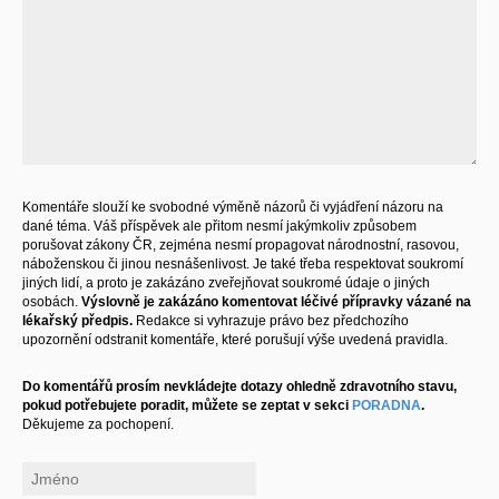
Komentáře slouží ke svobodné výměně názorů či vyjádření názoru na
dané téma. Váš příspěvek ale přitom nesmí jakýmkoliv způsobem
porušovat zákony ČR, zejména nesmí propagovat národnostní, rasovou,
náboženskou či jinou nesnášenlivost. Je také třeba respektovat soukromí
jiných lidí, a proto je zakázáno zveřejňovat soukromé údaje o jiných
osobách.
Výslovně je zakázáno komentovat léčivé přípravky vázané na
lékařský předpis.
Redakce si vyhrazuje právo bez předchozího
upozornění odstranit komentáře, které porušují výše uvedená pravidla.
Do komentářů prosím nevkládejte dotazy ohledně zdravotního stavu,
pokud potřebujete poradit, můžete se zeptat v sekci
PORADNA
.
Děkujeme za pochopení.