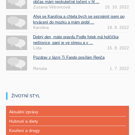
občas mám neskutečné točení v hl ...
Zuzana Větrovcová
15. 10. 2022
Ahoj se Karolína a chtela bych se seznámit jsem po
krvácení do mozku a mám probl ...
Karolina
18. 8. 2022
Dobrý den, máte pravdu.Podle fotek má holčička
neštovice, paní je ve stresu a v ...
Lída
15. 8. 2022
Pozdrav z lázní Ti Fando posílám Renča
Renata
1. 7. 2022
ŽIVOTNÍ STYL
Aktuální zprávy
Hubnutí a diety
Kouření a drogy