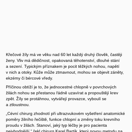
Křečové žíly má ve věku nad 60 let každý druhý člověk, častěji
ženy. Vliv má dědičnost, opakovaná těhotenství, dlouhé stání
a sezení. Typickým příznakem je pocit těžkých nohou, napětí
v nich a otoky. Kůže může ztmavnout, mohou se objevit záněty,
ekzémy či bércové vředy.
Příčinou obtíží je to, že jednocestné chlopně v povrchových
žilách nohou se přestanou řádně uzavírat a propouštějí krev
zpět. Žíly se protáhnou, vytvářejí provazce, vyboulí se
a ztloustnou.
„Cévní chirurg zhodnotí při ultrazvukovém vyšetření anatomické
poměry žilního řečiště, funkce chlopní a změny toku krevního
proudu v žilách. Stanoví, jaký typ léčby je pro pacienta
nejvhodnější,“ řekl chirurg Karel Bartík, který novou metodu na