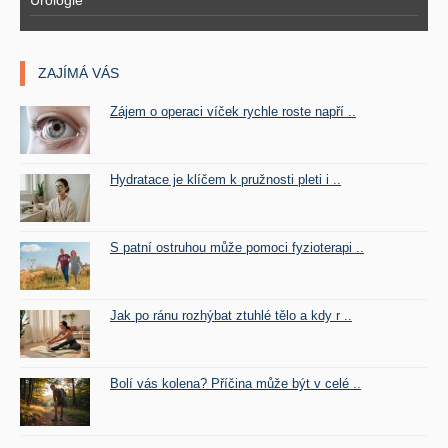
Urologie
ZAJÍMÁ VÁS
Zájem o operaci víček rychle roste napří ..
Hydratace je klíčem k pružnosti pleti i ..
S patní ostruhou může pomoci fyzioterapi ..
Jak po ránu rozhýbat ztuhlé tělo a kdy r ..
Bolí vás kolena? Příčina může být v celé ..