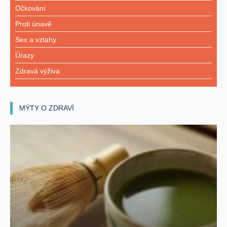
Očkování
Proti únavě
Sex a vztahy
Úrazy
Zdravá výživa
MÝTY O ZDRAVÍ