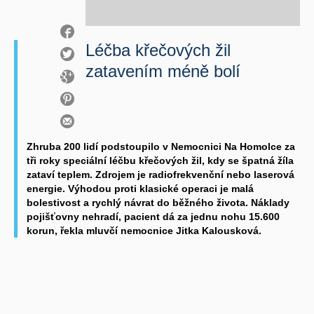
Léčba křečových žil
zatavením méně bolí
Zhruba 200 lidí podstoupilo v Nemocnici Na Homolce za
tři roky speciální léčbu křečových žil, kdy se špatná žíla
zataví teplem. Zdrojem je radiofrekvenční nebo laserová
energie. Výhodou proti klasické operaci je malá
bolestivost a rychlý návrat do běžného života. Náklady
pojišťovny nehradí, pacient dá za jednu nohu 15.600
korun, řekla mluvčí nemocnice Jitka Kalousková.