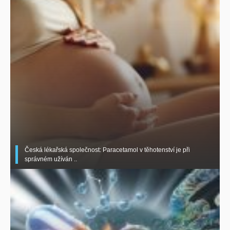
Česká lékařská společnost: Paracetamol v těhotenství je při
správném užíván ..