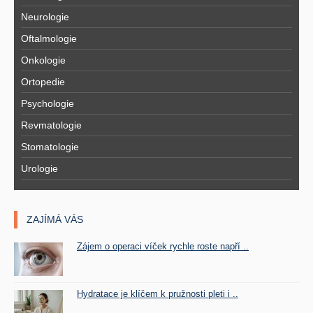
Neurologie
Oftalmologie
Onkologie
Ortopedie
Psychologie
Revmatologie
Stomatologie
Urologie
ZAJÍMÁ VÁS
Zájem o operaci víček rychle roste napří ..
Hydratace je klíčem k pružnosti pleti i ..