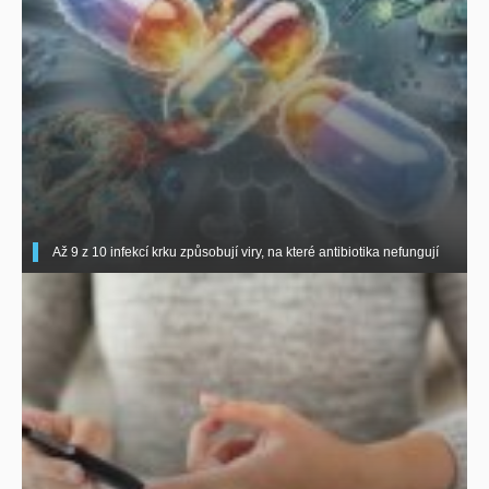
Až 9 z 10 infekcí krku způsobují viry, na které antibiotika nefungují