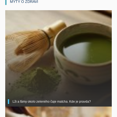
MÝTY O ZDRAVÍ
Lži a fámy okolo zeleného čaje matcha. Kde je pravda?