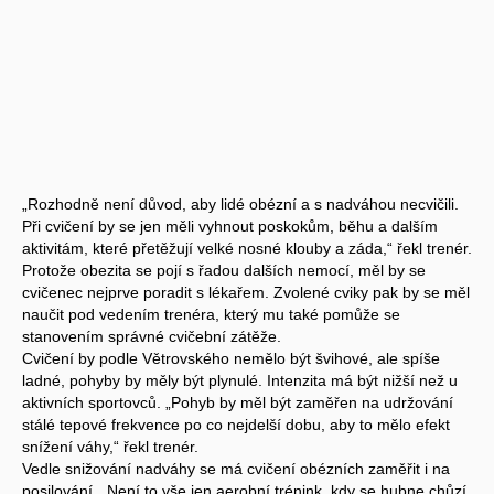
„Rozhodně není důvod, aby lidé obézní a s nadváhou necvičili.
Při cvičení by se jen měli vyhnout poskokům, běhu a dalším
aktivitám, které přetěžují velké nosné klouby a záda,“ řekl trenér.
Protože obezita se pojí s řadou dalších nemocí, měl by se
cvičenec nejprve poradit s lékařem. Zvolené cviky pak by se měl
naučit pod vedením trenéra, který mu také pomůže se
stanovením správné cvičební zátěže.
Cvičení by podle Větrovského nemělo být švihové, ale spíše
ladné, pohyby by měly být plynulé. Intenzita má být nižší než u
aktivních sportovců. „Pohyb by měl být zaměřen na udržování
stálé tepové frekvence po co nejdelší dobu, aby to mělo efekt
snížení váhy,“ řekl trenér.
Vedle snižování nadváhy se má cvičení obézních zaměřit i na
posilování. „Není to vše jen aerobní trénink, kdy se hubne chůzí,