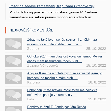
Pozor na sedavé zaměstnání, trápí záda i křečové žíly
Mnoho lidí svůj pracovní den doslova „prosedí“. Sedavé
zaměstnání ale sebou přináší mnoho zdravotních riz ..
NEJNOVĚJŠÍ KOMENTÁŘE
Zdravím, také bych se rád seznámil z někým za
účelem početí bílého dítě. Jsem he ...
Zdenek
25. 10. 2022
Od roku 2014 mám diagnostikovanou nemoc Meniér
občas mám neskutečné točení v hl ...
Zuzana Větrovcová
15. 10. 2022
Ahoj se Karolína a chtela bych se seznámit jsem po
krvácení do mozku a mám probl ...
Karolina
18. 8. 2022
Dobrý den, máte pravdu.Podle fotek má holčička
neštovice, paní je ve stresu a v ...
Lída
15. 8. 2022
Pozdrav z lázní Ti Fando posílám Renča