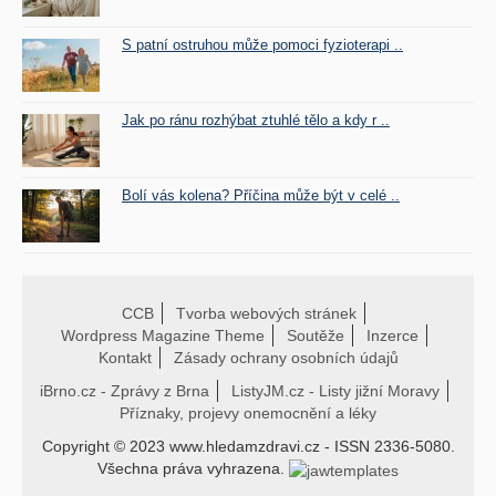
S patní ostruhou může pomoci fyzioterapi ..
Jak po ránu rozhýbat ztuhlé tělo a kdy r ..
Bolí vás kolena? Příčina může být v celé ..
CCB
Tvorba webových stránek
Wordpress Magazine Theme
Soutěže
Inzerce
Kontakt
Zásady ochrany osobních údajů
iBrno.cz - Zprávy z Brna
ListyJM.cz - Listy jižní Moravy
Příznaky, projevy onemocnění a léky
Copyright © 2023 www.hledamzdravi.cz - ISSN 2336-5080.
Všechna práva vyhrazena.