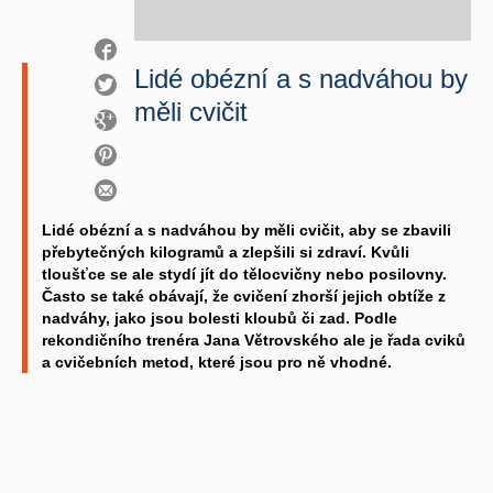
Lidé obézní a s nadváhou by
měli cvičit
Lidé obézní a s nadváhou by měli cvičit, aby se zbavili
přebytečných kilogramů a zlepšili si zdraví. Kvůli
tloušťce se ale stydí jít do tělocvičny nebo posilovny.
Často se také obávají, že cvičení zhorší jejich obtíže z
nadváhy, jako jsou bolesti kloubů či zad. Podle
rekondičního trenéra Jana Větrovského ale je řada cviků
a cvičebních metod, které jsou pro ně vhodné.