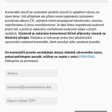
Komentáře slouží ke svobodné výměně názorů či vyjádření názoru na
dané téma. Váš příspěvek ale přitom nesmí jakýmkoliv způsobem
porušovat zákony ČR, zejména nesmí propagovat národnostní, rasovou,
náboženskou či jinou nesnášenlivost. Je také třeba respektovat soukromí
jiných lidí, a proto je zakázáno zveřejňovat soukromé údaje o jiných
osobách.
Výslovně je zakázáno komentovat léčivé přípravky vázané na
lékařský předpis.
Redakce si vyhrazuje právo bez předchozího
upozornění odstranit komentáře, které porušují výše uvedená pravidla.
Do komentářů prosím nevkládejte dotazy ohledně zdravotního stavu,
pokud potřebujete poradit, můžete se zeptat v sekci
PORADNA
.
Děkujeme za pochopení.