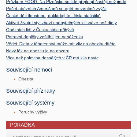
Průzkum FOOD: Na Plzeňsku se lidé přejídají častěji než jinde
Počet obézních Američanů se opět meziročně zvýšil
České děti tloustnou, dokládají to i čísla statistiků
Aktivní životní styl zbaví nadbytečných kil snáze než diety
Obézních lidí v Česku stále přibývá
Potravní doplňky zeštíhlí jen peněženku
Vědci: Dieta v těhotenství může mít vliv na obezitu dítěte
Nový lék na obezitu je na obzoru
Více než polovina dospělých v ČR má kila navíc
Související nemoci
Obezita
Související příznaky
Související systémy
Poruchy výživy
PORADNA