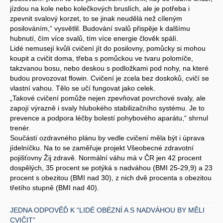
jízdou na kole nebo kolečkových bruslích, ale je potřeba i
zpevnit svalový korzet, to se jinak neudělá než cíleným
posilováním,“ vysvětlil. Budování svalů přispěje k dalšímu
hubnutí, čím více svalů, tím více energie člověk spálí.
Lidé nemusejí kvůli cvičení jít do posilovny, pomůcky si mohou
koupit a cvičit doma, třeba s pomůckou ve tvaru polomíče,
takzvanou bosu, nebo deskou s podložkami pod nohy, na které
budou provozovat flowin. Cvičení je zcela bez doskoků, cvičí se
vlastní vahou. Tělo se učí fungovat jako celek.
„Takové cvičení pomůže nejen zpevňovat povrchové svaly, ale
zapojí výrazně i svaly hlubokého stabilizačního systému. Je to
prevence a podpora léčby bolestí pohybového aparátu,“ shrnul
trenér.
Součástí ozdravného plánu by vedle cvičení měla být i úprava
jídelníčku. Na to se zaměřuje projekt Všeobecné zdravotní
pojišťovny Žij zdravě. Normální váhu má v ČR jen 42 procent
dospělých, 35 procent se potýká s nadváhou (BMI 25-29,9) a 23
procent s obezitou (BMI nad 30), z nich dvě procenta s obezitou
třetího stupně (BMI nad 40).
JEDNA ODPOVĚĎ K “LIDÉ OBÉZNÍ A S NADVÁHOU BY MĚLI
CVIČIT”