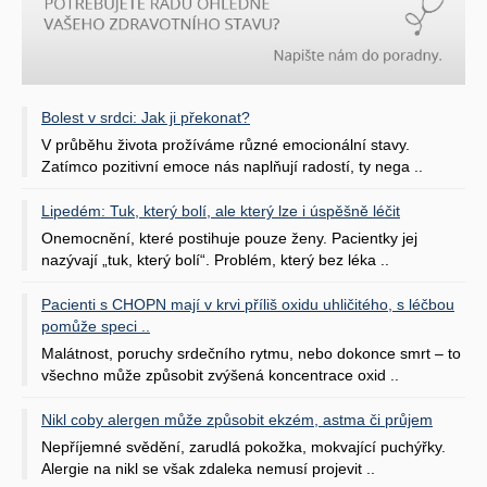
Bolest v srdci: Jak ji překonat?
V průběhu života prožíváme různé emocionální stavy.
Zatímco pozitivní emoce nás naplňují radostí, ty nega ..
Lipedém: Tuk, který bolí, ale který lze i úspěšně léčit
Onemocnění, které postihuje pouze ženy. Pacientky jej
nazývají „tuk, který bolí“. Problém, který bez léka ..
Pacienti s CHOPN mají v krvi příliš oxidu uhličitého, s léčbou
pomůže speci ..
Malátnost, poruchy srdečního rytmu, nebo dokonce smrt – to
všechno může způsobit zvýšená koncentrace oxid ..
Nikl coby alergen může způsobit ekzém, astma či průjem
Nepříjemné svědění, zarudlá pokožka, mokvající puchýřky.
Alergie na nikl se však zdaleka nemusí projevit ..