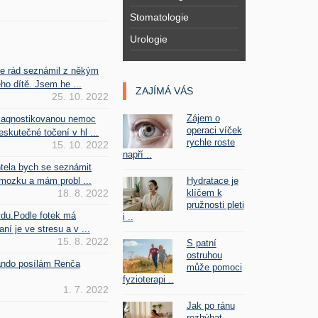
Stomatologie
Urologie
se rád seznámil z někým
ho dítě. Jsem he ...
ZAJÍMÁ VÁS
25. 10. 2022
Zájem o
iagnostikovanou nemoc
operaci víček
kutečné točení v hl ...
rychle roste
15. 10. 2022
napří ..
htela bych se seznámit
Hydratace je
mozku a mám probl ...
klíčem k
18. 8. 2022
pružnosti pleti
vdu.Podle fotek má
i ..
ní je ve stresu a v ...
15. 8. 2022
S patní
ostruhou
Fando posílám Renča
může pomoci
fyzioterapi ..
1. 7. 2022
Jak po ránu
rozhýbat