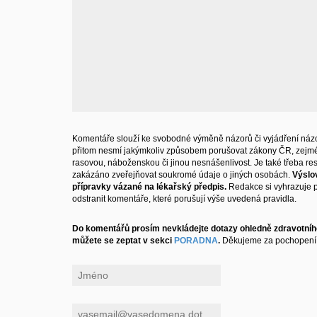
Komentáře slouží ke svobodné výměně názorů či vyjádření názo
přitom nesmí jakýmkoliv způsobem porušovat zákony ČR, zejm
rasovou, náboženskou či jinou nesnášenlivost. Je také třeba resp
zakázáno zveřejňovat soukromé údaje o jiných osobách.
Výslo
přípravky vázané na lékařský předpis.
Redakce si vyhrazuje 
odstranit komentáře, které porušují výše uvedená pravidla.
Do komentářů prosím nevkládejte dotazy ohledně zdravotního
můžete se zeptat v sekci
PORADNA
.
Děkujeme za pochopení