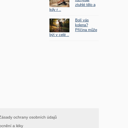
ztuhlé tělo a
kdy r ..
Bolí vás
kolena?
Příčina může
být v celé ..
Zásady ochrany osobních údajů
ocnění a léky