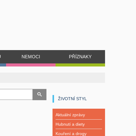
Ů
NEMOCI
PŘÍZNAKY
ŽIVOTNÍ STYL
Aktuální zprávy
Hubnutí a diety
Kouření a drogy