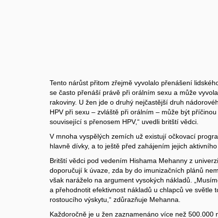
Tento nárůst přitom zřejmě vyvolalo přenášení lidskéh
se často přenáší právě při orálním sexu a může vyvola
rakoviny. U žen jde o druhý nejčastější druh nádoro
HPV při sexu – zvláště při orálním – může být příčinou
související s přenosem HPV,“ uvedli britští vědci.
V mnoha vyspělých zemích už existují očkovací program
hlavně dívky, a to ještě před zahájením jejich aktivního
Britští vědci pod vedením Hishama Mehanny z univerz
doporučují k úvaze, zda by do imunizačních plánů neměl
však naráželo na argument vysokých nákladů. „Musím
a přehodnotit efektivnost nákladů u chlapců ve světle
rostoucího výskytu,“ zdůrazňuje Mehanna.
Každoročně je u žen zaznamenáno více než 500.000 n