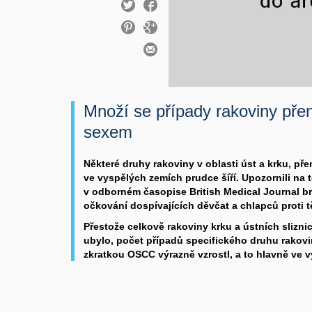
Množí se případy rakoviny pře
sexem
Některé druhy rakoviny v oblasti úst a krku, př
ve vyspělých zemích prudce šíří. Upozornili na 
v odborném časopise British Medical Journal brit
očkování dospívajících děvčat a chlapců proti
Přestože celkově rakoviny krku a ústních slizni
ubylo, počet případů specifického druhu rakov
zkratkou OSCC výrazně vzrostl, a to hlavně ve 