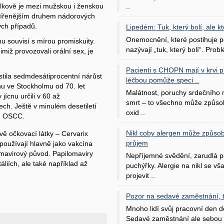
kově je mezi mužskou i ženskou
..
ozšířenějším druhem nádorových
ch případů.
Lipedém: Tuk, který bolí, ale kt
Onemocnění, které postihuje po
nu souvisí s mírou promiskuity.
nazývají „tuk, který bolí“. Probl
imiž provozovali orální sex, je
Pacienti s CHOPN mají v krvi pří
istila sedmdesátiprocentní nárůst
léčbou pomůže speci ..
nu ve Stockholmu od 70. let
Malátnost, poruchy srdečního
jícnu určili v 60 až
smrt – to všechno může způso
ch. Ještě v minulém desetiletí
oxid ..
tu OSCC.
Nikl coby alergen může způsob
vě očkovací látky – Cervarix
průjem
používají hlavně jako vakcína
omavirový původ. Papilomaviry
Nepříjemné svědění, zarudlá p
áliích, ale také například až
puchýřky. Alergie na nikl se v
projevit ..
Pozor na sedavé zaměstnání, tr
Mnoho lidí svůj pracovní den d
Sedavé zaměstnání ale sebou 