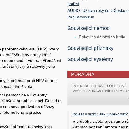
potřetí
AUDIO: Už dva roky se v Česku o
Papillomavirus
Související nemoci
Rakovina děložního hrdla
Související příznaky
o papilomového viru (HPV), který
t téměř všechny druhy krční
Související systémy
vého onemocnění vůbec. „Přenášení
 nárůstu výskytů rakoviny jícnu
PORADNA
y, které mají proti HPV chránit
 sexuálního života.
itní nemocnice v Coventry
i být zahrnuti i chlapci. Dosud to
e se znovu podívat na důkazy
 tohoto nového a prudce
Bolest v srdci: Jak ji překonat?
V průběhu života prožíváme rů
ových případů rakoviny krku
Zatímco pozitivní emoce nás na