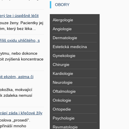
OBORY
erý lze i úspěšně léčit
Alergologie
uze ženy. Pacientky jej
ém, který bez léka ..
Angiologie
Dermatologie
liš oxidu uhličitého, s
Estetická medicína
 rytmu, nebo dokonce
Gynekologie
bit zvýšená koncentrace
Chirurgie
Kardiologie
it ekzém, astma či
Neurologie
okožka, mokvající
Oftalmologie
šak zdaleka nemusí
Onkologie
Ortopedie
ápí záda i křečové žíly
Psychologie
oslova „prosedí“.
přináší mnoho
Revmatologie