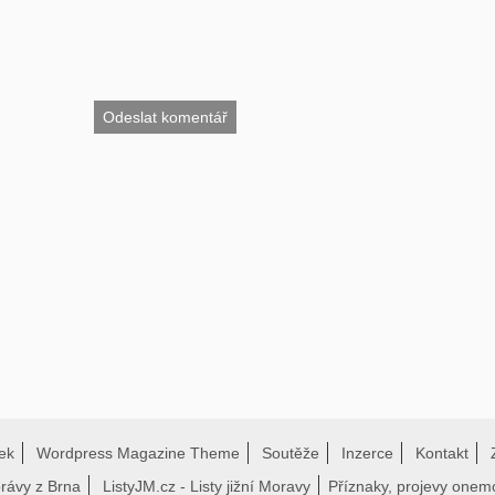
ek
Wordpress Magazine Theme
Soutěže
Inzerce
Kontakt
právy z Brna
ListyJM.cz - Listy jižní Moravy
Příznaky, projevy onem