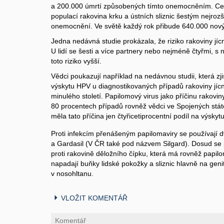
a 200.000 úmrtí způsobených tímto onemocněním. Cel
populací rakovina krku a ústních sliznic šestým nejr
onemocnění. Ve světě každý rok přibude 640.000 nový
Jedna nedávná studie prokázala, že riziko rakoviny jíc
U lidí se šesti a více partnery nebo nejméně čtyřmi, s n
toto riziko vyšší.
Vědci poukazují například na nedávnou studii, která zj
výskytu HPV u diagnostikovaných případů rakoviny jíc
minulého století. Papilomový virus jako příčinu rakoviny 
80 procentech případů rovněž vědci ve Spojených státe
měla tato příčina jen čtyřicetiprocentní podíl na výsky
Proti infekcím přenášeným papilomaviry se používají d
a Gardasil (V ČR také pod názvem Silgard)
. Dosud se 
proti rakovině děložního čípku, která má rovněž papil
napadají buňky lidské pokožky a sliznic hlavně na genit
v nosohltanu.
VLOŽIT KOMENTÁŘ