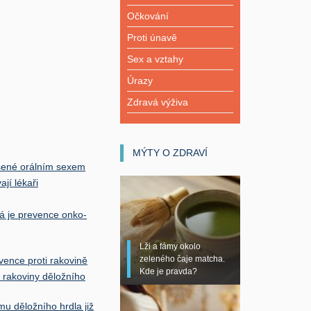
Očkování
Proti únavě
Sex a vztahy
Úrazy
Zdravá výživa
MÝTY O ZDRAVÍ
šené orálním sexem
jí lékaři
tá je prevence onko-
Lži a fámy okolo
zeleného čaje matcha.
ence proti rakovině
Kde je pravda?
rakoviny děložního
u děložního hrdla již