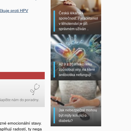
čkuje proti HPV
Česká lékařská
společnost: Paracetamol
v těhotenství je při
správném užíván ..
Až 9 z 10 infekcí krku
způsobují viry, na které
antibiotika nefungují
Jak nebezpečné mohou
být mýty kolující o
diabetu?
zné emocionální stavy.
plňují radostí, ty nega