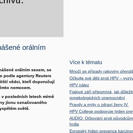
nášené orálním
Více k tématu
enášené orálním sexem, se
Množí se případy rakoviny přená
to podle agentury Reuters
Očkujte své děti proti HPV – vyzýva
ští vědci, kteří doporučují
HPV nález
 těmto nemocem.
Fialové září připomíná, jak důleži
c v posledních letech mírně
gynekologických onemocnění
iny jícnu označovaného
Pravdy a mýty o zdraví ženy IV.
vyspělém světě.
HPV College podporuje týden prev
AUDIO: Očkování proti původcům 
hrdla
Evropský týden prevence karcinom