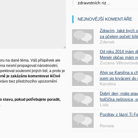
zdravotních riz ..
NEJNOVĚJŠÍ KOMENTÁŘE
Zdravím, také bych 
za účelem početí bílé
Zdenek
Od roku 2014 mám d
Meniér občas mám nes
ru na dané téma. Váš příspěvek ale
Zuzana Větrovcová
éna nesmí propagovat národnostní,
ektovat soukromí jiných lidí, a proto je
Ahoj se Karolína a c
vně je zakázáno komentovat léčivé
jsem po krvácení do 
právo bez předchozího upozornění
Karolina
Dobrý den, máte pra
holčička neštovice, pa
 stavu, pokud potřebujete poradit,
Lída
.
Pozdrav z lázní Ti 
Renata