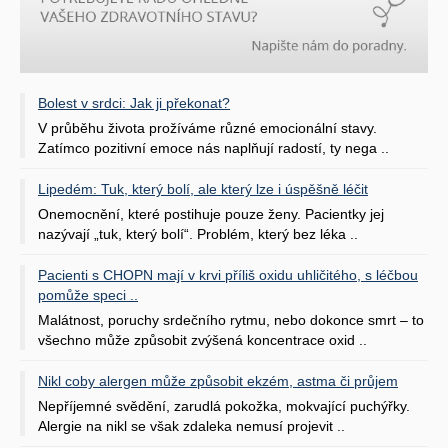
Bolest v srdci: Jak ji překonat?
V průběhu života prožíváme různé emocionální stavy.
Zatímco pozitivní emoce nás naplňují radostí, ty nega ..
Lipedém: Tuk, který bolí, ale který lze i úspěšně léčit
Onemocnění, které postihuje pouze ženy. Pacientky jej
nazývají „tuk, který bolí“. Problém, který bez léka ..
Pacienti s CHOPN mají v krvi příliš oxidu uhličitého, s léčbou
pomůže speci ..
Malátnost, poruchy srdečního rytmu, nebo dokonce smrt – to
všechno může způsobit zvýšená koncentrace oxid ..
Nikl coby alergen může způsobit ekzém, astma či průjem
Nepříjemné svědění, zarudlá pokožka, mokvající puchýřky.
Alergie na nikl se však zdaleka nemusí projevit ..