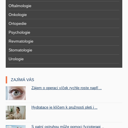
Oftalmologie
Onkologie
Ortopedie
Psychologie
Revmatologie
Stomatologie
Urologie
ZAJÍMÁ VÁS
Zájem o operaci víček rychle roste napří ..
Hydratace je klíčem k pružnosti pleti i ..
S patní ostruhou může pomoci fyzioterapi ..