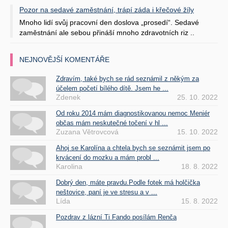
Pozor na sedavé zaměstnání, trápí záda i křečové žíly
Mnoho lidí svůj pracovní den doslova „prosedí“. Sedavé
zaměstnání ale sebou přináší mnoho zdravotních riz ..
NEJNOVĚJŠÍ KOMENTÁŘE
Zdravím, také bych se rád seznámil z někým za
účelem početí bílého dítě. Jsem he ...
Zdenek
25. 10. 2022
Od roku 2014 mám diagnostikovanou nemoc Meniér
občas mám neskutečné točení v hl ...
Zuzana Větrovcová
15. 10. 2022
Ahoj se Karolína a chtela bych se seznámit jsem po
krvácení do mozku a mám probl ...
Karolina
18. 8. 2022
Dobrý den, máte pravdu.Podle fotek má holčička
neštovice, paní je ve stresu a v ...
Lída
15. 8. 2022
Pozdrav z lázní Ti Fando posílám Renča