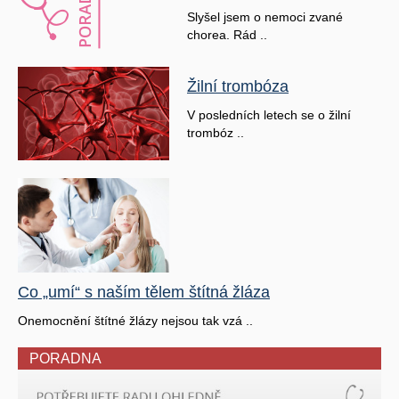
Slyšel jsem o nemoci zvané
chorea. Rád ..
Žilní trombóza
V posledních letech se o žilní
trombóz ..
Co „umí“ s naším tělem štítná žláza
Onemocnění štítné žlázy nejsou tak vzá ..
PORADNA