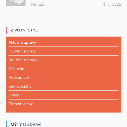
Renata
1. 7. 2022
ŽIVOTNÍ STYL
Aktuální zprávy
Hubnutí a diety
Kouření a drogy
Očkování
Proti únavě
Sex a vztahy
Úrazy
Zdravá výživa
MÝTY O ZDRAVÍ