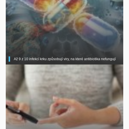
Až 9 z 10 infekcí krku způsobují viry, na které antibiotika nefungují