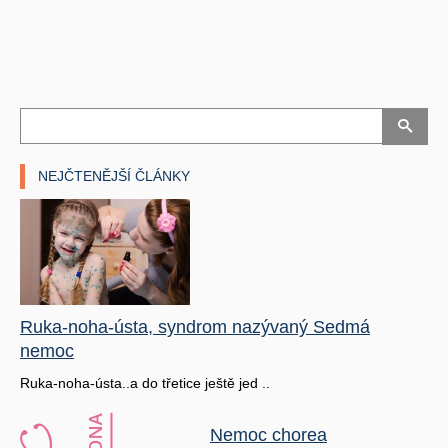
NEJČTENĚJŠÍ ČLÁNKY
Ruka-noha-ústa, syndrom nazývaný Sedmá
nemoc
Ruka-noha-ústa..a do třetice ještě jed ..
Nemoc chorea