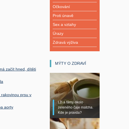
Očkování
Proti únavě
Sex a vztahy
Úrazy
Zdravá výživa
MÝTY O ZDRAVÍ
á začít hned, dítěti
la
 rakovinou prsu v
Lži a fámy okolo
a aorty
zeleného čaje matcha.
Kde je pravda?