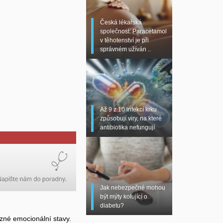
Česká lékařská
společnost: Paracetamol
v těhotenství je při
správném užíván ..
Až 9 z 10 infekcí krku
způsobují viry, na které
antibiotika nefungují
Jak nebezpečné mohou
být mýty kolující o
diabetu?
zné emocionální stavy.