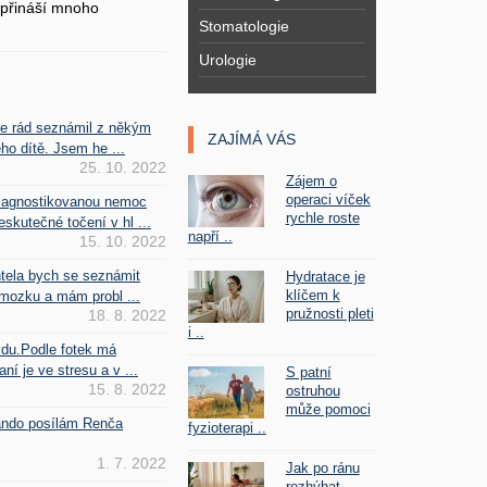
přináší mnoho
Stomatologie
Urologie
se rád seznámil z někým
ZAJÍMÁ VÁS
ho dítě. Jsem he ...
25. 10. 2022
Zájem o
operaci víček
iagnostikovanou nemoc
rychle roste
kutečné točení v hl ...
napří ..
15. 10. 2022
htela bych se seznámit
Hydratace je
klíčem k
mozku a mám probl ...
pružnosti pleti
18. 8. 2022
i ..
vdu.Podle fotek má
ní je ve stresu a v ...
S patní
15. 8. 2022
ostruhou
může pomoci
Fando posílám Renča
fyzioterapi ..
1. 7. 2022
Jak po ránu
rozhýbat