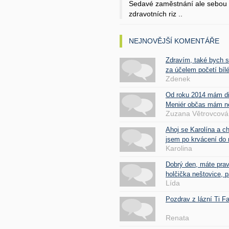
Sedavé zaměstnání ale sebou 
zdravotních riz ..
NEJNOVĚJŠÍ KOMENTÁŘE
Zdravím, také bych 
za účelem početí bílé
Zdenek
Od roku 2014 mám d
Meniér občas mám nes
Zuzana Větrovcová
Ahoj se Karolína a c
jsem po krvácení do 
Karolina
Dobrý den, máte pra
holčička neštovice, pa
Lída
Pozdrav z lázní Ti 
Renata