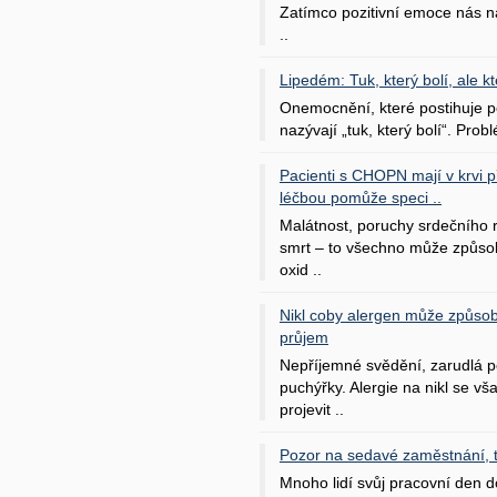
Zatímco pozitivní emoce nás na
..
Lipedém: Tuk, který bolí, ale kt
Onemocnění, které postihuje po
nazývají „tuk, který bolí“. Probl
Pacienti s CHOPN mají v krvi pří
léčbou pomůže speci ..
Malátnost, poruchy srdečního
smrt – to všechno může způso
oxid ..
Nikl coby alergen může způsob
průjem
Nepříjemné svědění, zarudlá p
puchýřky. Alergie na nikl se v
projevit ..
Pozor na sedavé zaměstnání, tr
Mnoho lidí svůj pracovní den d