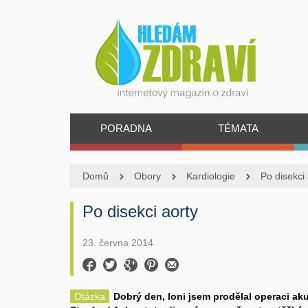
PORADNA
TÉMATA
Domů
Obory
Kardiologie
Po disekci 
Po disekci aorty
23. června 2014
Otázka
Dobrý den, loni jsem prodělal operaci ak