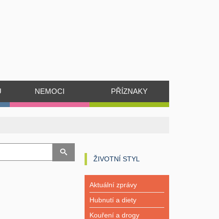
Ů
NEMOCI
PŘÍZNAKY
ŽIVOTNÍ STYL
Aktuální zprávy
Hubnutí a diety
Kouření a drogy