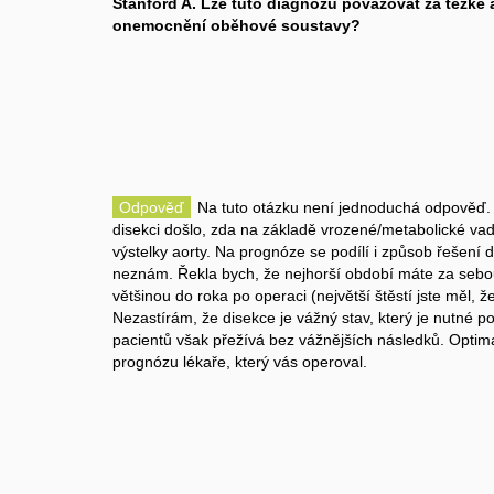
Stanford A. Lze tuto diagnózu považovat za těžké 
onemocnění oběhové soustavy?
Odpověď
Na tuto otázku není jednoduchá odpověď. Z
disekci došlo, zda na základě vrozené/metabolické va
výstelky aorty. Na prognóze se podílí i způsob řešení 
neznám. Řekla bych, že nejhorší období máte za sebo
většinou do roka po operaci (největší štěstí jste měl, že
Nezastírám, že disekce je vážný stav, který je nutné p
pacientů však přežívá bez vážnějších následků. Optimá
prognózu lékaře, který vás operoval.