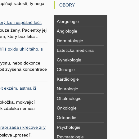
plňují radostí, ty nega
OBORY
Alergologie
erý lze i úspěšně léčit
uze ženy. Pacientky jej
Angiologie
ém, který bez léka ..
Dermatologie
liš oxidu uhličitého, s
Estetická medicína
Gynekologie
 rytmu, nebo dokonce
bit zvýšená koncentrace
Chirurgie
Kardiologie
it ekzém, astma či
Neurologie
Oftalmologie
okožka, mokvající
Onkologie
šak zdaleka nemusí
Ortopedie
Psychologie
ápí záda i křečové žíly
oslova „prosedí“.
Revmatologie