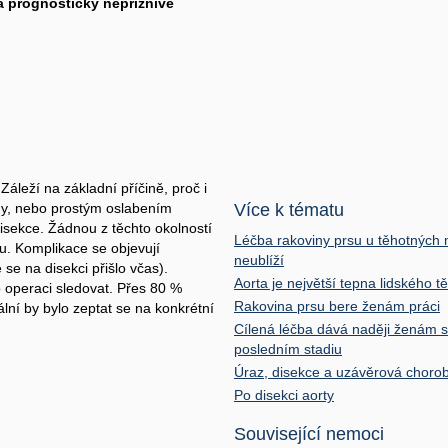
a prognosticky nepříznivé
áleží na základní příčině, proč i
dy, nebo prostým oslabením
Více k tématu
disekce. Žádnou z těchto okolností
Léčba rakoviny prsu u těhotných m
u. Komplikace se objevují
neublíží
 se na disekci přišlo včas).
Aorta je největší tepna lidského tě
o operaci sledovat. Přes 80 %
Rakovina prsu bere ženám práci
lní by bylo zeptat se na konkrétní
Cílená léčba dává naději ženám s
posledním stadiu
Úraz, disekce a uzávěrová chorob
Po disekci aorty
Související nemoci