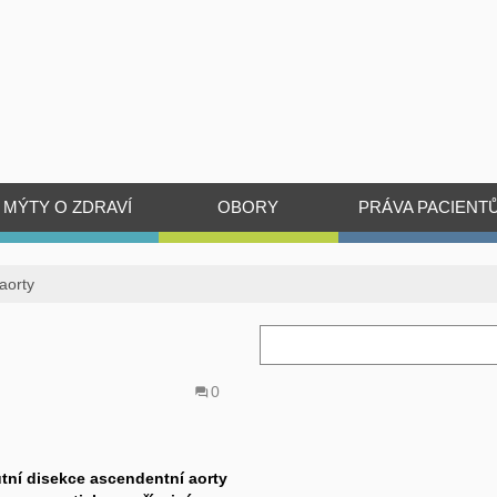
MÝTY O ZDRAVÍ
OBORY
PRÁVA PACIENT
aorty
0
utní disekce ascendentní aorty