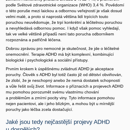
podle Světové zdravotnické organizace (WHO) 3,4 %. Povědomí
o této poruše mezi laickou a odbornou veřejností je však dosud
velmi malé, a proto si naprostá většina lidí trpících touto
poruchou neuvědomuje, že trpí konkrétní a léčitelnou poruchou
a nevyhledává odbornou pomoc. I když však pomoc vyhledají,
tak ve velké většině případů není tato porucha odborníkem
rozpoznána a patřičně léčena.
Dobrou zprávou pro nemocné je skutečnost, že jde o léčitelné
onemocnění. Terapie ADHD má být komplexní, kombinující
biologické i psychologické a sociální přístupy.
Prvním krokem k úspěšnému zvládnutí ADHD je akceptace
poruchy. Člověk s ADHD byl totiž často již od dětství obviňován,
že zlobí, že je neschopný anebo že nemá dostatek schopností
a vůle řešit svůj život. Informace o příznacích a projevech ADHD
mu pomohou porozumět svému vlastnímu chování
a problémům a zmírní pocity viny. Tyto informace pomohou
nejen pacientovi, ale i jeho blízkým, a mohou být u mírnější
poruchy jako léčba zcela dostačující.
Jaké jsou tedy nejčastější projevy ADHD
u dospělých?