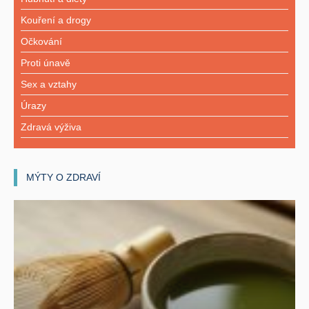
Kouření a drogy
Očkování
Proti únavě
Sex a vztahy
Úrazy
Zdravá výživa
MÝTY O ZDRAVÍ