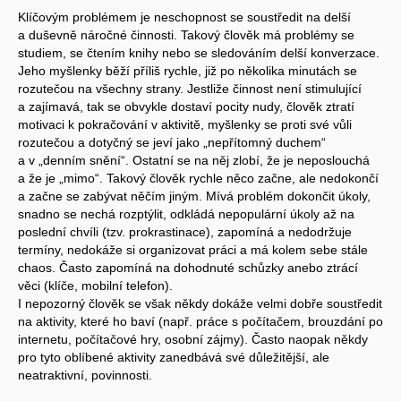
Klíčovým problémem je neschopnost se soustředit na delší
a duševně náročné činnosti. Takový člověk má problémy se
studiem, se čtením knihy nebo se sledováním delší konverzace.
Jeho myšlenky běží příliš rychle, již po několika minutách se
rozutečou na všechny strany. Jestliže činnost není stimulující
a zajímavá, tak se obvykle dostaví pocity nudy, člověk ztratí
motivaci k pokračování v aktivitě, myšlenky se proti své vůli
rozutečou a dotyčný se jeví jako „nepřítomný duchem“
a v „denním snění“. Ostatní se na něj zlobí, že je neposlouchá
a že je „mimo“. Takový člověk rychle něco začne, ale nedokončí
a začne se zabývat něčím jiným. Mívá problém dokončit úkoly,
snadno se nechá rozptýlit, odkládá nepopulární úkoly až na
poslední chvíli (tzv. prokrastinace), zapomíná a nedodržuje
termíny, nedokáže si organizovat práci a má kolem sebe stále
chaos. Často zapomíná na dohodnuté schůzky anebo ztrácí
věci (klíče, mobilní telefon).
I nepozorný člověk se však někdy dokáže velmi dobře soustředit
na aktivity, které ho baví (např. práce s počítačem, brouzdání po
internetu, počítačové hry, osobní zájmy). Často naopak někdy
pro tyto oblíbené aktivity zanedbává své důležitější, ale
neatraktivní, povinnosti.