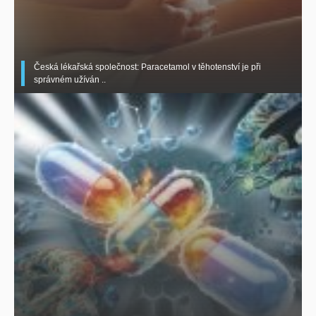
Česká lékařská společnost: Paracetamol v těhotenství je při
správném užíván ..