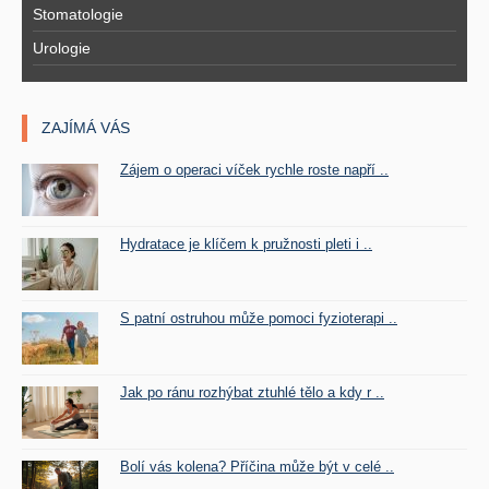
Stomatologie
Urologie
ZAJÍMÁ VÁS
Zájem o operaci víček rychle roste napří ..
Hydratace je klíčem k pružnosti pleti i ..
S patní ostruhou může pomoci fyzioterapi ..
Jak po ránu rozhýbat ztuhlé tělo a kdy r ..
Bolí vás kolena? Příčina může být v celé ..