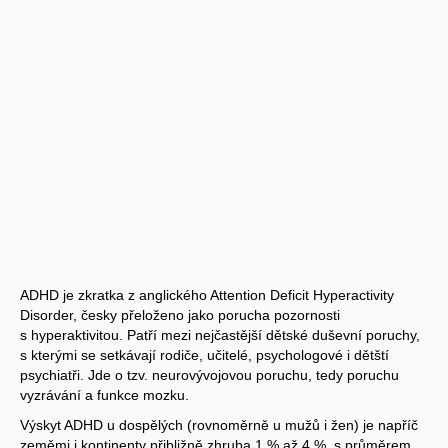
ADHD je zkratka z anglického Attention Deficit Hyperactivity
Disorder, česky přeloženo jako porucha pozornosti
s hyperaktivitou. Patří mezi nejčastější dětské duševní poruchy,
s kterými se setkávají rodiče, učitelé, psychologové i dětští
psychiatři. Jde o tzv. neurovývojovou poruchu, tedy poruchu
vyzrávání a funkce mozku.
Výskyt ADHD u dospělých (rovnoměrně u mužů i žen) je napříč
zeměmi i kontinenty přibližně zhruba 1 % až 4 %, s průměrem