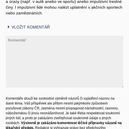
a úrazy (např. v autě anebo ve sportu) anebo impulzivní trestné
činy. I impulzivní lidé mohou nalézt uplatnění v akčních sportech
nebo zaměstnáních.
VLOŽIT KOMENTÁŘ
Komentáře slouží ke svobodné výměně názorů či vyjádření názoru na
dané téma. Váš příspěvek ale přitom nesmí jakýmkoliv způsobem
porušovat zákony ČR, zejména nesmí propagovat národnostní, rasovou,
náboženskou či jinou nesnášenlivost. Je také třeba respektovat soukromí
jiných lidí, a proto je zakázáno zveřejňovat soukromé údaje o jiných
osobách.
Výslovně je zakázáno komentovat léčivé přípravky vázané na
lékařský předpis.
Redakce si vyhrazuje právo bez předchozího