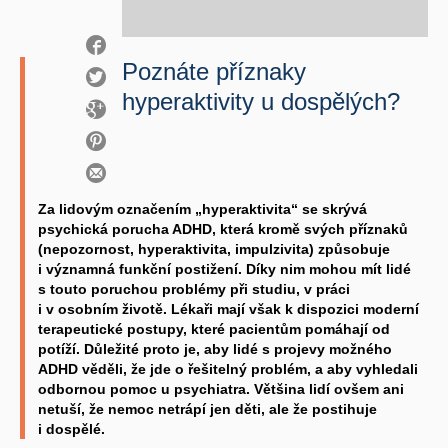
Poznáte příznaky
hyperaktivity u dospělých?
Za lidovým označením „hyperaktivita“ se skrývá
psychická porucha ADHD, která kromě svých příznaků
(nepozornost, hyperaktivita, impulzivita) způsobuje
i významná funkční postižení. Díky nim mohou mít lidé
s touto poruchou problémy při studiu, v práci
i v osobním životě. Lékaři mají však k dispozici moderní
terapeutické postupy, které pacientům pomáhají od
potíží. Důležité proto je, aby lidé s projevy možného
ADHD věděli, že jde o řešitelný problém, a aby vyhledali
odbornou pomoc u psychiatra. Většina lidí ovšem ani
netuší, že nemoc netrápí jen děti, ale že postihuje
i dospělé.