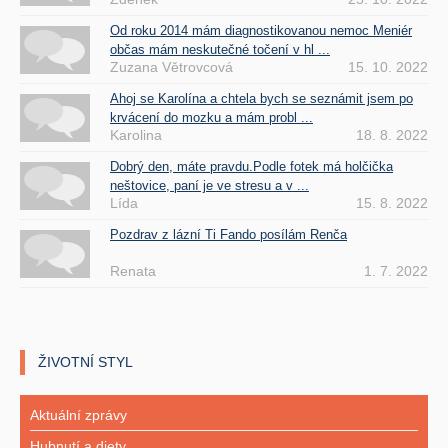
Od roku 2014 mám diagnostikovanou nemoc Meniér
občas mám neskutečné točení v hl ...
Zuzana Větrovcová
15. 10. 2022
Ahoj se Karolína a chtela bych se seznámit jsem po
krvácení do mozku a mám probl ...
Karolina
18. 8. 2022
Dobrý den, máte pravdu.Podle fotek má holčička
neštovice, paní je ve stresu a v ...
Lída
15. 8. 2022
Pozdrav z lázní Ti Fando posílám Renča
Renata
1. 7. 2022
ŽIVOTNÍ STYL
Aktuální zprávy
Hubnutí a diety