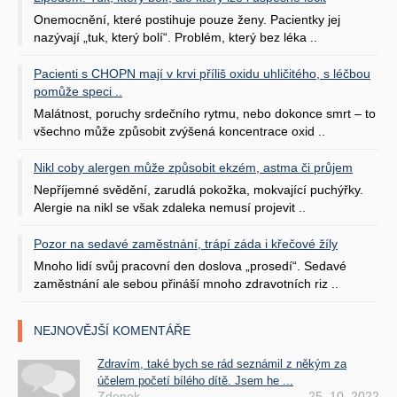
Onemocnění, které postihuje pouze ženy. Pacientky jej
nazývají „tuk, který bolí“. Problém, který bez léka ..
Pacienti s CHOPN mají v krvi příliš oxidu uhličitého, s léčbou
pomůže speci ..
Malátnost, poruchy srdečního rytmu, nebo dokonce smrt – to
všechno může způsobit zvýšená koncentrace oxid ..
Nikl coby alergen může způsobit ekzém, astma či průjem
Nepříjemné svědění, zarudlá pokožka, mokvající puchýřky.
Alergie na nikl se však zdaleka nemusí projevit ..
Pozor na sedavé zaměstnání, trápí záda i křečové žíly
Mnoho lidí svůj pracovní den doslova „prosedí“. Sedavé
zaměstnání ale sebou přináší mnoho zdravotních riz ..
NEJNOVĚJŠÍ KOMENTÁŘE
Zdravím, také bych se rád seznámil z někým za
účelem početí bílého dítě. Jsem he ...
Zdenek
25. 10. 2022