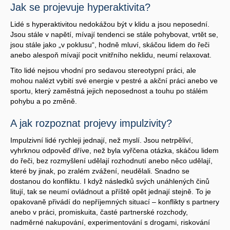
Jak se projevuje hyperaktivita?
Lidé s hyperaktivitou nedokážou být v klidu a jsou neposední.
Jsou stále v napětí, mívají tendenci se stále pohybovat, vrtět se,
jsou stále jako „v poklusu“, hodně mluví, skáčou lidem do řeči
anebo alespoň mívají pocit vnitřního neklidu, neumí relaxovat.
Tito lidé nejsou vhodní pro sedavou stereotypní práci, ale
mohou nalézt vybití své energie v pestré a akční práci anebo ve
sportu, který zaměstná jejich neposednost a touhu po stálém
pohybu a po změně.
A jak rozpoznat projevy impulzivity?
Impulzivní lidé rychleji jednají, než myslí. Jsou netrpěliví,
vyhrknou odpověď dříve, než byla vyřčena otázka, skáčou lidem
do řeči, bez rozmyšlení udělají rozhodnutí anebo něco udělají,
které by jinak, po zralém zvážení, neudělali. Snadno se
dostanou do konfliktu. I když následků svých unáhlených činů
litují, tak se neumí ovládnout a příště opět jednají stejně. To je
opakovaně přivádí do nepříjemných situací – konflikty s partnery
anebo v práci, promiskuita, časté partnerské rozchody,
nadměrné nakupování, experimentování s drogami, riskování