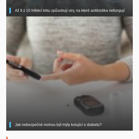
Až 9 z 10 infekcí krku způsobují viry, na které antibiotika nefungují
Jak nebezpečné mohou být mýty kolující o diabetu?