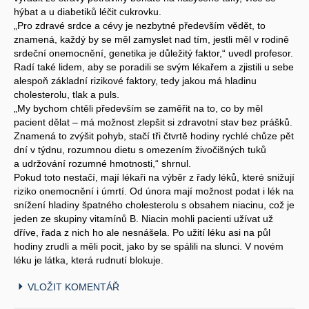
hýbat a u diabetiků léčit cukrovku.
„Pro zdravé srdce a cévy je nezbytné především vědět, to
znamená, každý by se měl zamyslet nad tím, jestli měl v rodině
srdeční onemocnění, genetika je důležitý faktor,“ uvedl profesor.
Radí také lidem, aby se poradili se svým lékařem a zjistili u sebe
alespoň základní rizikové faktory, tedy jakou má hladinu
cholesterolu, tlak a puls.
„My bychom chtěli především se zaměřit na to, co by měl
pacient dělat – má možnost zlepšit si zdravotní stav bez prášků.
Znamená to zvýšit pohyb, stačí tři čtvrtě hodiny rychlé chůze pět
dní v týdnu, rozumnou dietu s omezením živočišných tuků
a udržování rozumné hmotnosti,“ shrnul.
Pokud toto nestačí, mají lékaři na výběr z řady léků, které snižují
riziko onemocnění i úmrtí. Od února mají možnost podat i lék na
snížení hladiny špatného cholesterolu s obsahem niacinu, což je
jeden ze skupiny vitamínů B. Niacin mohli pacienti užívat už
dříve, řada z nich ho ale nesnášela. Po užití léku asi na půl
hodiny zrudli a měli pocit, jako by se spálili na slunci. V novém
léku je látka, která rudnutí blokuje.
VLOŽIT KOMENTÁŘ