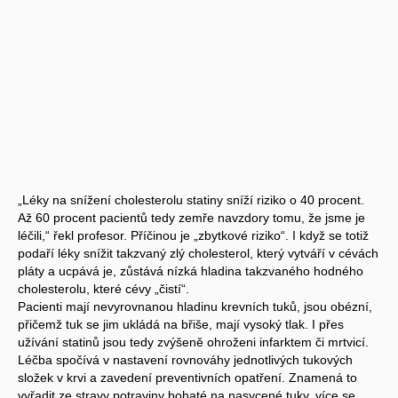
„Léky na snížení cholesterolu statiny sníží riziko o 40 procent.
Až 60 procent pacientů tedy zemře navzdory tomu, že jsme je
léčili,“ řekl profesor. Příčinou je „zbytkové riziko“. I když se totiž
podaří léky snížit takzvaný zlý cholesterol, který vytváří v cévách
pláty a ucpává je, zůstává nízká hladina takzvaného hodného
cholesterolu, které cévy „čistí“.
Pacienti mají nevyrovnanou hladinu krevních tuků, jsou obézní,
přičemž tuk se jim ukládá na břiše, mají vysoký tlak. I přes
užívání statinů jsou tedy zvýšeně ohroženi infarktem či mrtvicí.
Léčba spočívá v nastavení rovnováhy jednotlivých tukových
složek v krvi a zavedení preventivních opatření. Znamená to
vyřadit ze stravy potraviny bohaté na nasycené tuky, více se