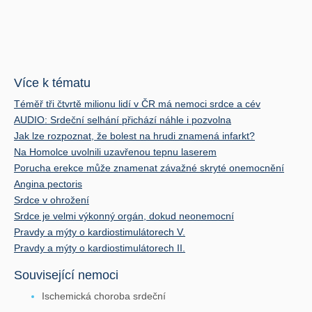
Více k tématu
Téměř tři čtvrtě milionu lidí v ČR má nemoci srdce a cév
AUDIO: Srdeční selhání přichází náhle i pozvolna
Jak lze rozpoznat, že bolest na hrudi znamená infarkt?
Na Homolce uvolnili uzavřenou tepnu laserem
Porucha erekce může znamenat závažné skryté onemocnění
Angina pectoris
Srdce v ohrožení
Srdce je velmi výkonný orgán, dokud neonemocní
Pravdy a mýty o kardiostimulátorech V.
Pravdy a mýty o kardiostimulátorech II.
Související nemoci
Ischemická choroba srdeční