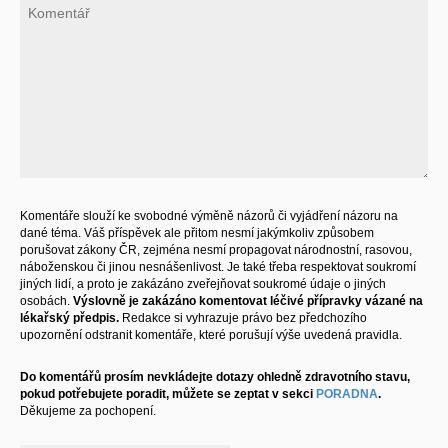
Komentáře slouží ke svobodné výměně názorů či vyjádření názoru na
dané téma. Váš příspěvek ale přitom nesmí jakýmkoliv způsobem
porušovat zákony ČR, zejména nesmí propagovat národnostní, rasovou,
náboženskou či jinou nesnášenlivost. Je také třeba respektovat soukromí
jiných lidí, a proto je zakázáno zveřejňovat soukromé údaje o jiných
osobách.
Výslovně je zakázáno komentovat léčivé přípravky vázané na
lékařský předpis.
Redakce si vyhrazuje právo bez předchozího
upozornění odstranit komentáře, které porušují výše uvedená pravidla.
Do komentářů prosím nevkládejte dotazy ohledně zdravotního stavu,
pokud potřebujete poradit, můžete se zeptat v sekci
PORADNA
.
Děkujeme za pochopení.