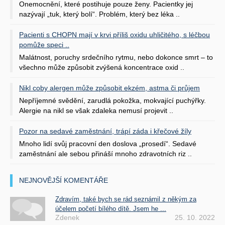
Onemocnění, které postihuje pouze ženy. Pacientky jej
nazývají „tuk, který bolí“. Problém, který bez léka ..
Pacienti s CHOPN mají v krvi příliš oxidu uhličitého, s léčbou
pomůže speci ..
Malátnost, poruchy srdečního rytmu, nebo dokonce smrt – to
všechno může způsobit zvýšená koncentrace oxid ..
Nikl coby alergen může způsobit ekzém, astma či průjem
Nepříjemné svědění, zarudlá pokožka, mokvající puchýřky.
Alergie na nikl se však zdaleka nemusí projevit ..
Pozor na sedavé zaměstnání, trápí záda i křečové žíly
Mnoho lidí svůj pracovní den doslova „prosedí“. Sedavé
zaměstnání ale sebou přináší mnoho zdravotních riz ..
NEJNOVĚJŠÍ KOMENTÁŘE
Zdravím, také bych se rád seznámil z někým za
účelem početí bílého dítě. Jsem he ...
Zdenek
25. 10. 2022