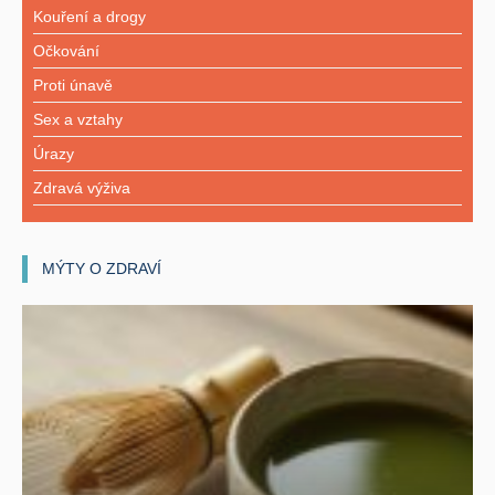
Kouření a drogy
Očkování
Proti únavě
Sex a vztahy
Úrazy
Zdravá výživa
MÝTY O ZDRAVÍ