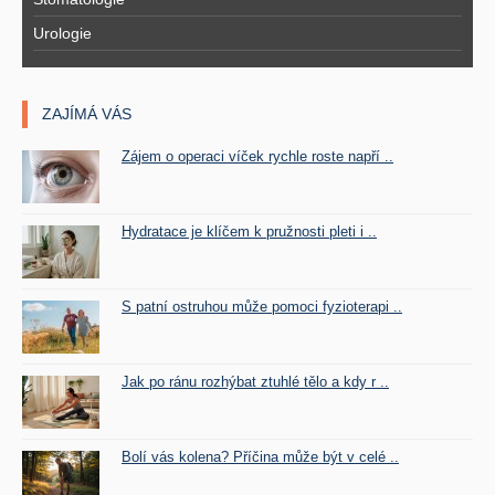
Urologie
ZAJÍMÁ VÁS
Zájem o operaci víček rychle roste napří ..
Hydratace je klíčem k pružnosti pleti i ..
S patní ostruhou může pomoci fyzioterapi ..
Jak po ránu rozhýbat ztuhlé tělo a kdy r ..
Bolí vás kolena? Příčina může být v celé ..