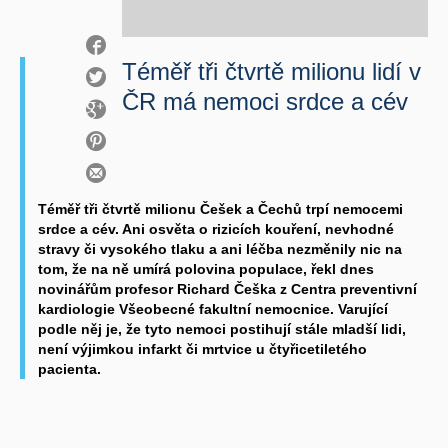
Téměř tři čtvrtě milionu lidí v
ČR má nemoci srdce a cév
Téměř tři čtvrtě milionu Češek a Čechů trpí nemocemi
srdce a cév. Ani osvěta o rizicích kouření, nevhodné
stravy či vysokého tlaku a ani léčba nezměnily nic na
tom, že na ně umírá polovina populace, řekl dnes
novinářům profesor Richard Češka z Centra preventivní
kardiologie Všeobecné fakultní nemocnice. Varující
podle něj je, že tyto nemoci postihují stále mladší lidi,
není výjimkou infarkt či mrtvice u čtyřicetiletého
pacienta.