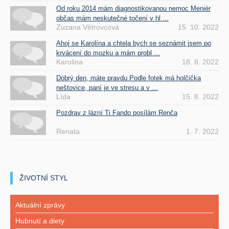
Od roku 2014 mám diagnostikovanou nemoc Meniér
občas mám neskutečné točení v hl ...
Zuzana Větrovcová
15. 10. 2022
Ahoj se Karolína a chtela bych se seznámit jsem po
krvácení do mozku a mám probl ...
Karolina
18. 8. 2022
Dobrý den, máte pravdu.Podle fotek má holčička
neštovice, paní je ve stresu a v ...
Lída
15. 8. 2022
Pozdrav z lázní Ti Fando posílám Renča
Renata
1. 7. 2022
ŽIVOTNÍ STYL
Aktuální zprávy
Hubnutí a diety