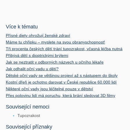
Více k tématu
Přísné diety ohrožují ženské zdraví
Máme tu chřipku – myslete na svou obranyschopnost!
Tři procenta českých dětí trápí tupozrakost, včasná léčba nutná
Přibývá dětí s dioptrickými brýlemi
Jak se neztratit v odborných názvech u očního lékaře
Jak odhalit oční vadu u dětí?
Dětské oční vady se většinou projeví až s nástupem do školy
Kostní dřeň je ochotno darovat v České republice 60.000 lidí
Některé oční vady jsou léčitelné pouze v dětství
Přes polovinu lidí má poruchu, která brání sledovat 3D filmy
Související nemoci
Tupozrakost
Související příznaky