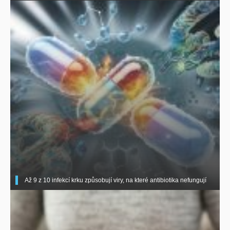
Až 9 z 10 infekcí krku způsobují viry, na které antibiotika nefungují