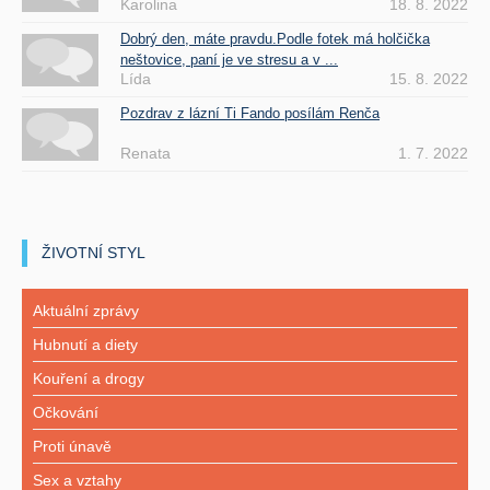
Karolina
18. 8. 2022
Dobrý den, máte pravdu.Podle fotek má holčička
neštovice, paní je ve stresu a v ...
Lída
15. 8. 2022
Pozdrav z lázní Ti Fando posílám Renča
Renata
1. 7. 2022
ŽIVOTNÍ STYL
Aktuální zprávy
Hubnutí a diety
Kouření a drogy
Očkování
Proti únavě
Sex a vztahy