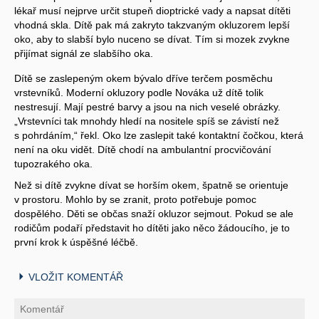
lékař musí nejprve určit stupeň dioptrické vady a napsat dítěti
vhodná skla. Dítě pak má zakryto takzvaným okluzorem lepší
oko, aby to slabší bylo nuceno se dívat. Tím si mozek zvykne
přijímat signál ze slabšího oka.
Dítě se zaslepeným okem bývalo dříve terčem posměchu
vrstevníků. Moderní okluzory podle Nováka už dítě tolik
nestresují. Mají pestré barvy a jsou na nich veselé obrázky.
„Vrstevníci tak mnohdy hledí na nositele spíš se závistí než
s pohrdáním,“ řekl. Oko lze zaslepit také kontaktní čočkou, která
není na oku vidět. Dítě chodí na ambulantní procvičování
tupozrakého oka.
Než si dítě zvykne dívat se horším okem, špatně se orientuje
v prostoru. Mohlo by se zranit, proto potřebuje pomoc
dospělého. Děti se občas snaží okluzor sejmout. Pokud se ale
rodičům podaří představit ho dítěti jako něco žádoucího, je to
první krok k úspěšné léčbě.
VLOŽIT KOMENTÁŘ