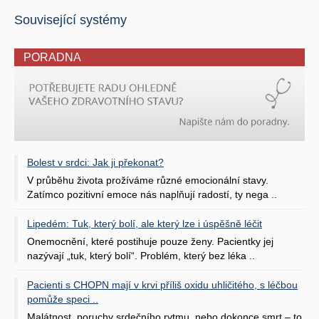
Související systémy
PORADNA
Bolest v srdci: Jak ji překonat?
V průběhu života prožíváme různé emocionální stavy.
Zatímco pozitivní emoce nás naplňují radostí, ty nega ..
Lipedém: Tuk, který bolí, ale který lze i úspěšně léčit
Onemocnění, které postihuje pouze ženy. Pacientky jej
nazývají „tuk, který bolí“. Problém, který bez léka ..
Pacienti s CHOPN mají v krvi příliš oxidu uhličitého, s léčbou
pomůže speci ..
Malátnost, poruchy srdečního rytmu, nebo dokonce smrt – to