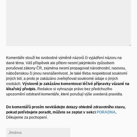
Komentáře slouží ke svobodné výměně názorů či vyjádření názoru na
dané téma. Váš příspěvek ale přitom nesmí jakýmkoliv způsobem
porušovat zákony ČR, zejména nesmí propagovat národnostní, rasovou,
náboženskou či jinou nesnášenlivost. Je také třeba respektovat soukromí
jiných lidí, a proto je zakázáno zveřejňovat soukromé údaje o jiných
osobách.
Výslovně je zakázáno komentovat léčivé přípravky vázané na
lékařský předpis.
Redakce si vyhrazuje právo bez předchozího
upozornění odstranit komentáře, které porušují výše uvedená pravidla.
Do komentářů prosím nevkládejte dotazy ohledně zdravotního stavu,
pokud potřebujete poradit, můžete se zeptat v sekci
PORADNA
.
Děkujeme za pochopení.