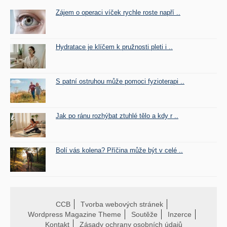
Zájem o operaci víček rychle roste napří ..
Hydratace je klíčem k pružnosti pleti i ..
S patní ostruhou může pomoci fyzioterapi ..
Jak po ránu rozhýbat ztuhlé tělo a kdy r ..
Bolí vás kolena? Příčina může být v celé ..
CCB
Tvorba webových stránek
Wordpress Magazine Theme
Soutěže
Inzerce
Kontakt
Zásady ochrany osobních údajů