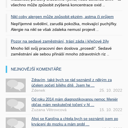
všechno může způsobit zvýšená koncentrace oxid ..
Nikl coby alergen může způsobit ekzém, astma či průjem
Nepříjemné svědění, zarudlá pokožka, mokvající puchýřky.
Alergie na nikl se však zdaleka nemusí projevit ..
Pozor na sedavé zaměstnání, trápí záda i křečové žíly
Mnoho lidí svůj pracovní den doslova „prosedí“. Sedavé
zaměstnání ale sebou přináší mnoho zdravotních riz ..
NEJNOVĚJŠÍ KOMENTÁŘE
Zdravím, také bych se rád seznámil z někým za
účelem početí bílého dítě. Jsem he ...
Zdenek
25. 10. 2022
Od roku 2014 mám diagnostikovanou nemoc Meniér
občas mám neskutečné točení v hl ...
Zuzana Větrovcová
15. 10. 2022
Ahoj se Karolína a chtela bych se seznámit jsem po
krvácení do mozku a mám probl ...