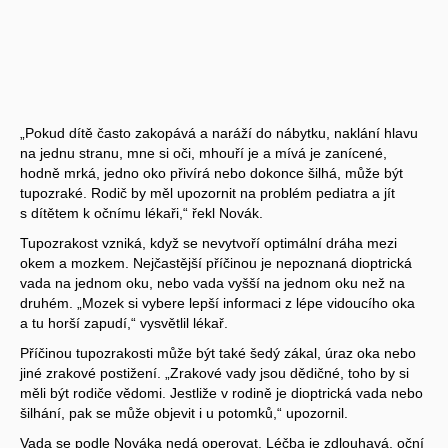
„Pokud dítě často zakopává a naráží do nábytku, naklání hlavu
na jednu stranu, mne si oči, mhouří je a mívá je zanícené,
hodně mrká, jedno oko přivírá nebo dokonce šilhá, může být
tupozraké. Rodič by měl upozornit na problém pediatra a jít
s dítětem k očnímu lékaři,“ řekl Novák.
Tupozrakost vzniká, když se nevytvoří optimální dráha mezi
okem a mozkem. Nejčastější příčinou je nepoznaná dioptrická
vada na jednom oku, nebo vada vyšší na jednom oku než na
druhém. „Mozek si vybere lepší informaci z lépe vidoucího oka
a tu horší zapudí,“ vysvětlil lékař.
Příčinou tupozrakosti může být také šedý zákal, úraz oka nebo
jiné zrakové postižení. „Zrakové vady jsou dědičné, toho by si
měli být rodiče vědomi. Jestliže v rodině je dioptrická vada nebo
šilhání, pak se může objevit i u potomků,“ upozornil.
Vada se podle Nováka nedá operovat. Léčba je zdlouhavá, oční