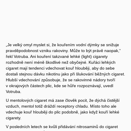
„Je velký omyl myslet si, že kouřením vodní dýmky se snižuje
pravděpodobnost vzniku rakoviny. Může to být právě naopak,“
řekl Votruba. Ani kouření takzvané lehké (light) cigarety
rozhodně není méně škodlivé než obyčejné. Kuřáci lehkých
cigaret mají tendenci vdechovat kouř hlouběji, aby do sebe
dostali stejnou dávku nikotinu jako při šlukování běžných cigaret.
Hlubší vdechování způsobuje, že se rakovinné nádory tvoří
v okrajových částech plic, kde se hůře rozpoznávají, uvedl
Votruba.
U mentolových cigaret má zase člověk pocit, že dýchá čistější
vzduch, mentol totiž dráždí receptory chladu. Místo toho ale
vdechuje kouř hlouběji do plic podobně, jako když kouří lehké
cigarety.
V posledních letech se kvůli přidávání nitrosaminů do cigaret