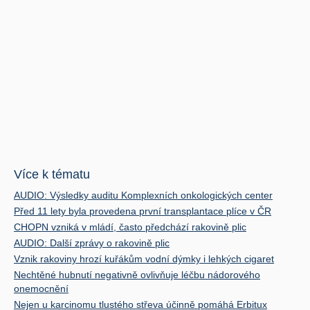
Více k tématu
AUDIO: Výsledky auditu Komplexních onkologických center
Před 11 lety byla provedena první transplantace plíce v ČR
CHOPN vzniká v mládí, často předchází rakovině plic
AUDIO: Další zprávy o rakovině plic
Vznik rakoviny hrozí kuřákům vodní dýmky i lehkých cigaret
Nechtěné hubnutí negativně ovlivňuje léčbu nádorového
onemocnění
Nejen u karcinomu tlustého střeva účinně pomáhá Erbitux