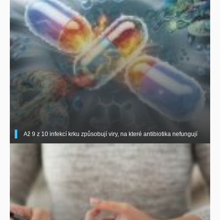
Až 9 z 10 infekcí krku způsobují viry, na které antibiotika nefungují