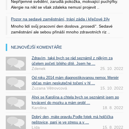
Nepříjemné svědění, zarudlá pokožka, mokvající puchýřky.
Alergie na nikl se však zdaleka nemusí projevit ..
Pozor na sedavé zaměstnání, trápí záda i křečové žíly
Mnoho lidí svůj pracovní den doslova „prosedí“. Sedavé
zaměstnání ale sebou přináší mnoho zdravotních riz ..
NEJNOVĚJŠÍ KOMENTÁŘE
Zdravím, také bych se rád seznámil z někým za
účelem početí bílého dítě. Jsem he ...
Zdenek
25. 10. 2022
Od roku 2014 mám diagnostikovanou nemoc Meniér
občas mám neskutečné točení v hl ...
Zuzana Větrovcová
15. 10. 2022
Ahoj se Karolína a chtela bych se seznámit jsem po
krvácení do mozku a mám probl ...
Karolina
18. 8. 2022
Dobrý den, máte pravdu.Podle fotek má holčička
neštovice, paní je ve stresu a v ...
Lída
15. 8. 2022