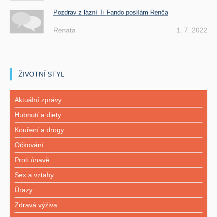
Pozdrav z lázní Ti Fando posílám Renča
Renata
1. 7. 2022
ŽIVOTNÍ STYL
Aktuální zprávy
Hubnutí a diety
Kouření a drogy
Očkování
Proti únavě
Sex a vztahy
Úrazy
Zdravá výživa