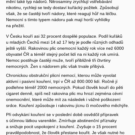
mění také typ nádorů. Nitrosaminy zrychlují vstřebávání
nikotinu, rychleji se tedy dostaví kuřácký požitek. Způsobují
však, že se častěji tvoří nádory, které reagují hůř na léčbu.
Nemocní s tímto typem nádoru pak mají horší vyhlídky
na přežití.
V Česku kouří asi 32 procent dospělé populace. Podíl kuřáků
u mladých Čechů mezi 14 až 17 lety je podle různých odhadů
ještě vyšší. Rakovinou plic onemocní každý rok více než 6000
obyvatel ČR a téměř stejný počet lidí na ni každý rok umírá.
Nemoc postihuje častěji muže, tvoří přibližně tři čtvrtiny
nemocných. Žen s nádorem plic však trvale přibývá.
Chronickou obstrukční plicní nemocí, kterou může vyvolat
aktivní i pasivní kouření, trpí v ČR až 800.000 lidí. Ročně jí
podlehne téměř 2000 nemocných. Pokud člověk kouří do pěti
cigaret denně, spíš než rakovina plic mu hrozí zejména cévní
onemocnění, které může mít za následek i vážné poškození
srdce. Kouření způsobuje i rakovinu jícnu či močového měchýře.
Při odvykání kouření se v poslední době osvědčil přípravek
s účinnou látkou vareniklin. Zmírňuje abstinenční příznaky
a snižuje pocit uspokojení z kouření. Zvyšuje o 15 procent
pravděpodobnost, že člověk přestane kouřit. Je však nutné ho