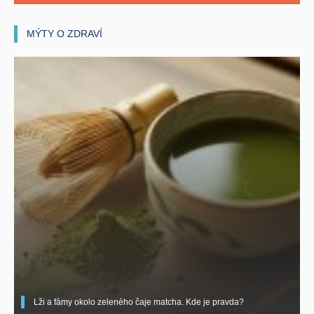
MÝTY O ZDRAVÍ
Lži a fámy okolo zeleného čaje matcha. Kde je pravda?