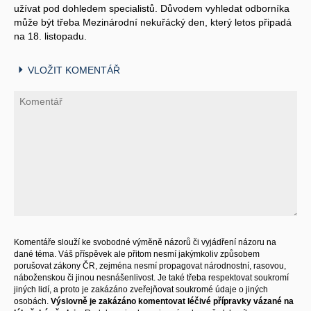
užívat pod dohledem specialistů. Důvodem vyhledat odborníka
může být třeba Mezinárodní nekuřácký den, který letos připadá
na 18. listopadu.
VLOŽIT KOMENTÁŘ
Komentáře slouží ke svobodné výměně názorů či vyjádření názoru na
dané téma. Váš příspěvek ale přitom nesmí jakýmkoliv způsobem
porušovat zákony ČR, zejména nesmí propagovat národnostní, rasovou,
náboženskou či jinou nesnášenlivost. Je také třeba respektovat soukromí
jiných lidí, a proto je zakázáno zveřejňovat soukromé údaje o jiných
osobách.
Výslovně je zakázáno komentovat léčivé přípravky vázané na