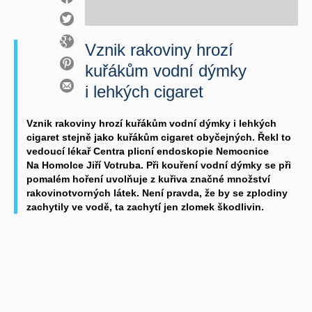
Vznik rakoviny hrozí
kuřákům vodní dýmky
i lehkých cigaret
Vznik rakoviny hrozí kuřákům vodní dýmky i lehkých
cigaret stejně jako kuřákům cigaret obyčejných. Řekl to
vedoucí lékař Centra plicní endoskopie Nemocnice
Na Homolce Jiří Votruba. Při kouření vodní dýmky se při
pomalém hoření uvolňuje z kuřiva značné množství
rakovinotvorných látek. Není pravda, že by se zplodiny
zachytily ve vodě, ta zachytí jen zlomek škodlivin.