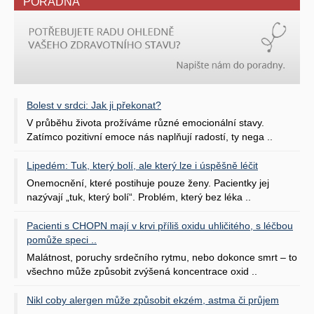
PORADNA
Bolest v srdci: Jak ji překonat?
V průběhu života prožíváme různé emocionální stavy.
Zatímco pozitivní emoce nás naplňují radostí, ty nega ..
Lipedém: Tuk, který bolí, ale který lze i úspěšně léčit
Onemocnění, které postihuje pouze ženy. Pacientky jej
nazývají „tuk, který bolí“. Problém, který bez léka ..
Pacienti s CHOPN mají v krvi příliš oxidu uhličitého, s léčbou
pomůže speci ..
Malátnost, poruchy srdečního rytmu, nebo dokonce smrt – to
všechno může způsobit zvýšená koncentrace oxid ..
Nikl coby alergen může způsobit ekzém, astma či průjem