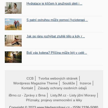
Hydratace je klíčem k pružnosti pleti i ..
S patní ostruhou může pomoci fyzioterapi ..
Jak po ránu rozhýbat ztuhlé tělo a kdy r ..
Bolí vás kolena? Příčina může být v celé ..
CCB
Tvorba webových stránek
Wordpress Magazine Theme
Soutěže
Inzerce
Kontakt
Zásady ochrany osobních údajů
iBrno.cz - Zprávy z Brna
ListyJM.cz - Listy jižní Moravy
Příznaky, projevy onemocnění a léky
Copyright © 2023 www.hledamzdravi.cz - ISSN 2336-5080.