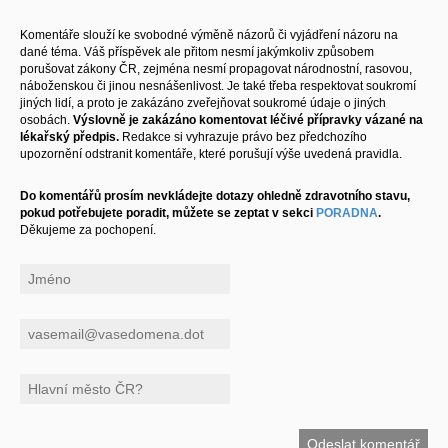
Komentáře slouží ke svobodné výměně názorů či vyjádření názoru na
dané téma. Váš příspěvek ale přitom nesmí jakýmkoliv způsobem
porušovat zákony ČR, zejména nesmí propagovat národnostní, rasovou,
náboženskou či jinou nesnášenlivost. Je také třeba respektovat soukromí
jiných lidí, a proto je zakázáno zveřejňovat soukromé údaje o jiných
osobách.
Výslovně je zakázáno komentovat léčivé přípravky vázané na
lékařský předpis.
Redakce si vyhrazuje právo bez předchozího
upozornění odstranit komentáře, které porušují výše uvedená pravidla.
Do komentářů prosím nevkládejte dotazy ohledně zdravotního stavu,
pokud potřebujete poradit, můžete se zeptat v sekci
PORADNA
.
Děkujeme za pochopení.