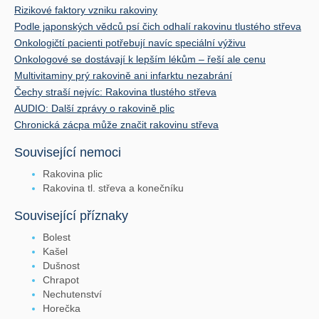
Rizikové faktory vzniku rakoviny
Podle japonských vědců psí čich odhalí rakovinu tlustého střeva
Onkologičtí pacienti potřebují navíc speciální výživu
Onkologové se dostávají k lepším lékům – řeší ale cenu
Multivitaminy prý rakovině ani infarktu nezabrání
Čechy straší nejvíc: Rakovina tlustého střeva
AUDIO: Další zprávy o rakovině plic
Chronická zácpa může značit rakovinu střeva
Související nemoci
Rakovina plic
Rakovina tl. střeva a konečníku
Související příznaky
Bolest
Kašel
Dušnost
Chrapot
Nechutenství
Horečka