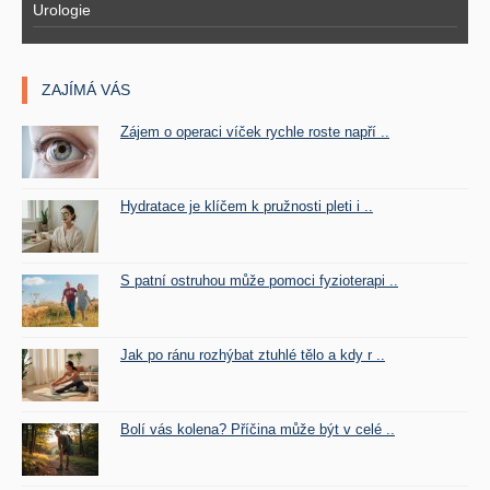
Urologie
ZAJÍMÁ VÁS
Zájem o operaci víček rychle roste napří ..
Hydratace je klíčem k pružnosti pleti i ..
S patní ostruhou může pomoci fyzioterapi ..
Jak po ránu rozhýbat ztuhlé tělo a kdy r ..
Bolí vás kolena? Příčina může být v celé ..