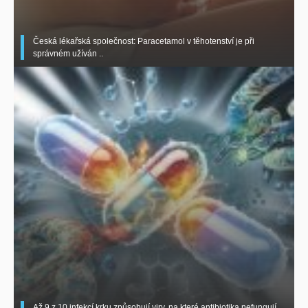
Česká lékařská společnost: Paracetamol v těhotenství je při
správném užíván ..
Až 9 z 10 infekcí krku způsobují viry, na které antibiotika nefungují