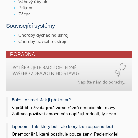
Váhový úbytek
Průjem
Zácpa
Související systémy
Choroby dýchacího ústrojí
Choroby trávicího ústrojí
PORADNA
Bolest v srdci: Jak ji překonat?
V průběhu života prožíváme různé emocionální stavy.
Zatímco pozitivní emoce nás naplňují radostí, ty nega ..
Lipedém: Tuk, který bolí, ale který lze i úspěšně léčit
Onemocnění, které postihuje pouze ženy. Pacientky jej