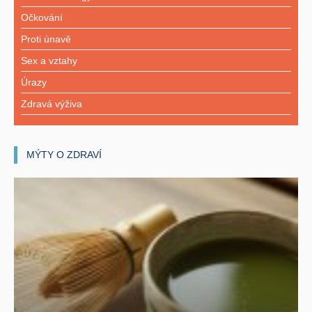
Očkování
Proti únavě
Sex a vztahy
Úrazy
Zdravá výživa
MÝTY O ZDRAVÍ