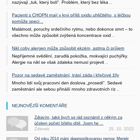
nazývají „tuk, který bolí“. Problém, který bez léka ..
Pacienti s CHOPN mají v krvi příliš oxidu uhličitého, s léčbou
pomůže speci ..
Malátnost, poruchy srdečního rytmu, nebo dokonce smrt – to
všechno může způsobit zvýšená koncentrace oxid ..
Nikl coby alergen může způsobit ekzém, astma či průjem
Nepříjemné svědění, zarudlá pokožka, mokvající puchýřky.
Alergie na nikl se však zdaleka nemusí projevit ..
Pozor na sedavé zaměstnání, trápí záda i křečové žíly
Mnoho lidí svůj pracovní den doslova „prosedí“. Sedavé
zaměstnání ale sebou přináší mnoho zdravotních riz ..
NEJNOVĚJŠÍ KOMENTÁŘE
Zdravím, také bych se rád seznámil z někým za
účelem početí bílého dítě. Jsem he ...
Zdenek
25. 10. 2022
Od roku 2014 mám diagnostikovanou nemoc Meniér