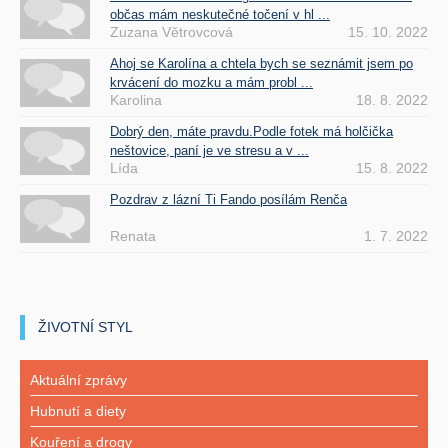
občas mám neskutečné točení v hl ...
Zuzana Větrovcová
15. 10. 2022
Ahoj se Karolína a chtela bych se seznámit jsem po
krvácení do mozku a mám probl ...
Karolina
18. 8. 2022
Dobrý den, máte pravdu.Podle fotek má holčička
neštovice, paní je ve stresu a v ...
Lída
15. 8. 2022
Pozdrav z lázní Ti Fando posílám Renča
Renata
1. 7. 2022
ŽIVOTNÍ STYL
Aktuální zprávy
Hubnutí a diety
Kouření a drogy