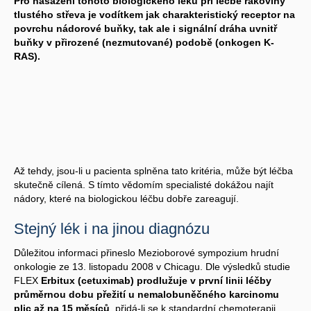
Pro nasazení tohoto biologického léku při léčbě rakoviny
tlustého střeva je vodítkem jak charakteristický receptor na
povrchu nádorové buňky, tak ale i signální dráha uvnitř
buňky v přirozené (nezmutované) podobě (onkogen K-
RAS).
Až tehdy, jsou-li u pacienta splněna tato kritéria, může být léčba
skutečně cílená. S tímto vědomím specialisté dokážou najít
nádory, které na biologickou léčbu dobře zareagují.
Stejný lék i na jinou diagnózu
Důležitou informaci přineslo Mezioborové sympozium hrudní
onkologie ze 13. listopadu 2008 v Chicagu. Dle výsledků studie
FLEX
Erbitux (cetuximab) prodlužuje v první linii léčby
průměrnou dobu přežití u nemalobuněčného karcinomu
plic až na 15 měsíců
, přidá-li se k standardní chemoterapii