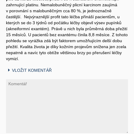
zahrnující platinu. Nemalobuněčný plicní karcinom zaujímá
v porovnání s malobuněčným cca 80 %, je jednoznačně
častější. Nejvýraznější profit tato léčba přináší pacientům, u
kterých se do 3 týdnů od počátku léčby objevil výsev pupínků
(akneiformní exantém). Právě u nich byla průměrná doba přežití
15 měsíců. U pacientů bez exantému činila 8,8 měsíce. Z tohoto
pohledu se vyrážka zdá být faktorem umožňujícím delší dobu
přežití. Kvalita života je díky kožním projevům snížena jen zcela
nepatrně a navíc tyto obtíže většinou brzy po přerušení léčby
vymizí.
VLOŽIT KOMENTÁŘ