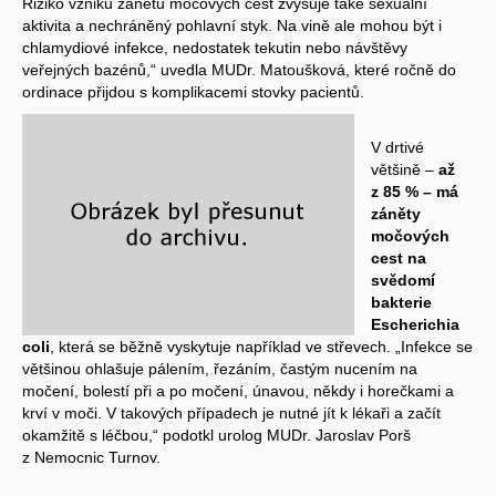
Riziko vzniku zánětu močových cest zvyšuje také sexuální
aktivita a nechráněný pohlavní styk. Na vině ale mohou být i
chlamydiové infekce, nedostatek tekutin nebo návštěvy
veřejných bazénů,“ uvedla MUDr. Matoušková, které ročně do
ordinace přijdou s komplikacemi stovky pacientů.
V drtivé
většině –
až
z 85 % – má
záněty
močových
cest na
svědomí
bakterie
Escherichia
coli
, která se běžně vyskytuje například ve střevech. „Infekce se
většinou ohlašuje pálením, řezáním, častým nucením na
močení, bolestí při a po močení, únavou, někdy i horečkami a
krví v moči. V takových případech je nutné jít k lékaři a začít
okamžitě s léčbou,“ podotkl urolog MUDr. Jaroslav Porš
z Nemocnic Turnov.