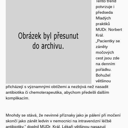
Tento trend
potvrzuje i
předseda
Mladých
praktiků
MUDr. Norbert
Král.
„Pacientky se
záněty
močových
cest jsou zde
na denním
pořádku.
Bohužel
většinou
přicházejí s významnými obtížemi a nezbývá než nasadit
antibiotika či chemoterapeutika, abychom předešli dalším
komplikacím.
Mnohdy se stává, že nevinné příznaky jako je pálení při močení
skončí jako zánět ledvin v nemocnici na intravenózní léčbě
antibiotiky,“ doplnil MUDr. Král. Lékaři většinou nasazují