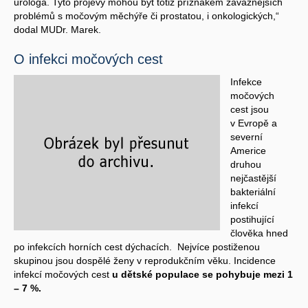
urologa. Tyto projevy mohou být totiž příznakem závažnějších
problémů s močovým měchýře či prostatou, i onkologických,“
dodal MUDr. Marek.
O infekci močových cest
Infekce
močových
cest jsou
v Evropě a
severní
Americe
druhou
nejčastější
bakteriální
infekcí
postihující
člověka hned
po infekcích horních cest dýchacích. Nejvíce postiženou
skupinou jsou dospělé ženy v reprodukčním věku. Incidence
infekcí močových cest
u dětské populace se pohybuje mezi 1
– 7 %.