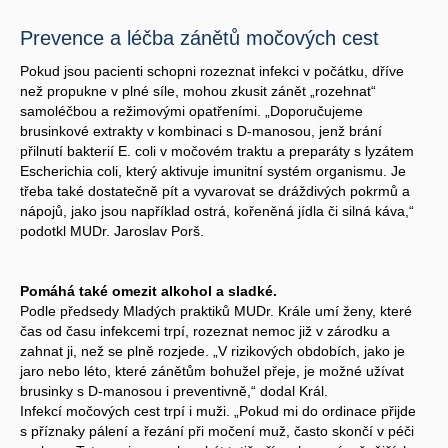
Prevence a léčba zánětů močových cest
Pokud jsou pacienti schopni rozeznat infekci v počátku, dříve
než propukne v plné síle, mohou zkusit zánět „rozehnat“
samoléčbou a režimovými opatřeními. „Doporučujeme
brusinkové extrakty v kombinaci s D-manosou, jenž brání
přilnutí bakterií E. coli v močovém traktu a preparáty s lyzátem
Escherichia coli, který aktivuje imunitní systém organismu. Je
třeba také dostatečně pít a vyvarovat se dráždivých pokrmů a
nápojů, jako jsou například ostrá, kořeněná jídla či silná káva,“
podotkl MUDr. Jaroslav Porš.
Pomáhá také omezit alkohol a sladké.
Podle předsedy Mladých praktiků MUDr. Krále umí ženy, které
čas od času infekcemi trpí, rozeznat nemoc již v zárodku a
zahnat ji, než se plně rozjede. „V rizikových obdobích, jako je
jaro nebo léto, které zánětům bohužel přeje, je možné užívat
brusinky s D-manosou i preventivně,“ dodal Král.
Infekcí močových cest trpí i muži. „Pokud mi do ordinace přijde
s příznaky pálení a řezání při močení muž, často skončí v péči