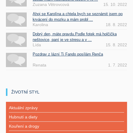
Zuzana Větrovcová
15. 10. 2022
Ahoj se Karolína a chtela bych se seznámit jsem po
krvácení do mozku a mám probl ...
Karolina
18. 8. 2022
Dobrý den, máte pravdu.Podle fotek má holčička
neštovice, paní je ve stresu a v ...
Lída
15. 8. 2022
Pozdrav z lázní Ti Fando posílám Renča
Renata
1. 7. 2022
ŽIVOTNÍ STYL
Aktuální zprávy
Hubnutí a diety
Kouření a drogy