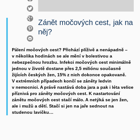
Zánět močových cest, jak na
něj?
Pálení močových cest? Přichází plíživě a nenápadně –
v několika hodinách se ale mění v bolestivou a
nebezpečnou hrozbu. Infekci močových cest minimálně
jednou v životě dostane přes 2,5 miliónu současně
žijících českých žen, 15% z nich dokonce opakovaně.
V extrémních případech končí se záněty ledvin
v nemocnici. A právě nastává doba jara a pak i léta velice
příznivá pro záněty močových cest. K nastartování
zánětu močových cest stačí málo. A netýká se jen žen,
ale i mužů a dětí. Stačí si jen na jaře sednout na
studenou lavičku…