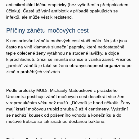
antimikrobiální léčbu empiricky (bez vyšetření s předpokladem
účinku). Časté užívání antibiotik v případě opakujících se
infektů, ale může vést k rezistenci.
Příčiny zánětu močových cest
K nastartování zánětu močových cest stačí málo. Na jaře jsou
často na vině klamavé sluneční paprsky, které nedostatečně
teple oblečené ženy vytáhnou na studené lavičky, a dojde
k prochladnutí. Sníží se imunita sliznice a vzniká zánět. Příčinou
„jarních“ zánětů je také snížená obranyschopnost organizmu po
zimě a proběhlých virózách.
Podle uroložky MUDr. Michaely Matouškové z pražského
Urocentra postihuje zánět močových cest desetkrát více žen
v reprodukčním věku než mužů. „Důvodů je hned několik. Ženy
mají kratší močovou trubici zhruba 3 až 4 centimetry. Vyústění
se nachází kousek od poševního vchodu a konečníku a do
močové trubice se tak snadnou dostanou bakterie.