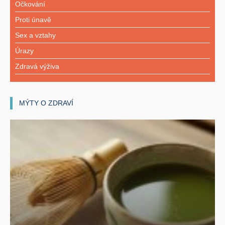
Očkování
Proti únavě
Sex a vztahy
Úrazy
Zdravá výživa
MÝTY O ZDRAVÍ