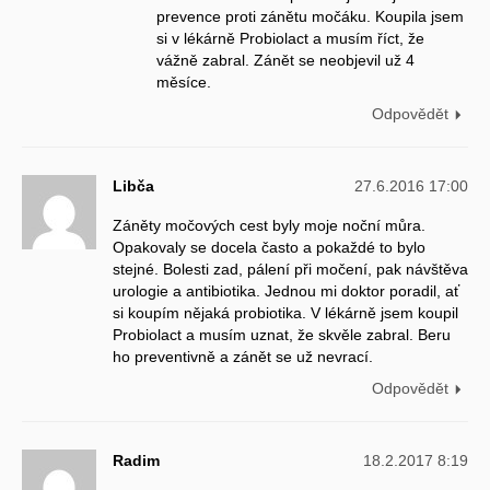
prevence proti zánětu močáku. Koupila jsem
si v lékárně Probiolact a musím říct, že
vážně zabral. Zánět se neobjevil už 4
měsíce.
Odpovědět
Libča
27.6.2016 17:00
Záněty močových cest byly moje noční můra.
Opakovaly se docela často a pokaždé to bylo
stejné. Bolesti zad, pálení při močení, pak návštěva
urologie a antibiotika. Jednou mi doktor poradil, ať
si koupím nějaká probiotika. V lékárně jsem koupil
Probiolact a musím uznat, že skvěle zabral. Beru
ho preventivně a zánět se už nevrací.
Odpovědět
Radim
18.2.2017 8:19