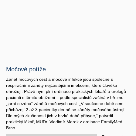
Močové potíže
Zánět močových cest a močové infekce jsou společně s
respiračními záněty nejčastějšími infekcemi, které člověka
ohrožují. Právě nyní plní ordinace praktických lékařů a urologů
pacienti s těmito obtížemi – podle specialistů začíná v březnu
„jarní sezóna“ zánětů močových cest. „V současné době sem
přicházejí 2 až 3 pacientky denně se záněty močového ústrojí.
Dle mých zkušeností jich v brzké době přibyde,“ potvrdil
praktický lékař, MUDr. Vladimír Marek z ordinace FamilyMed
Brno.