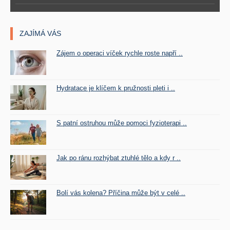
ZAJÍMÁ VÁS
Zájem o operaci víček rychle roste napří ..
Hydratace je klíčem k pružnosti pleti i ..
S patní ostruhou může pomoci fyzioterapi ..
Jak po ránu rozhýbat ztuhlé tělo a kdy r ..
Bolí vás kolena? Příčina může být v celé ..