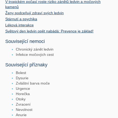
V tropickém počasí roste riziko zánětů ledvin a močových
kamenů
Ženy podceňují zdraví svých ledvin
Stárnutí a psychika
Léková interakce
Světový den ledvin opět nabádá: Prevence je základ!
Související nemoci
Chronický zánět ledvin
Infekce močových cest
Související příznaky
Bolest
Dysurie
Zvláštní barva moče
Urgence
Horečka
Otoky
Zvracení
Nevolnost
Anurie