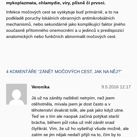
mykoplazmata, chlamydie, viry, plísně či prvoci.
Infekce močových cest se vyskytuje buď primárně, a to na
podkladě poruchy lokálních obranných antimikrobiálních
mechanismů, nebo sekundárně jako komplikující faktor jiného
současně přítomného onemocnění a u jedinců s predispozicí
anatomických nebo funkčních abnormalit močových cest.
4 KOMENTÁŘE “ZÁNĚT MOČOVÝCH CEST, JAK NA NĚJ?”
Veronika
9.5.2016 12:17
Já už na záněty naštěstí netrpím, než jsem
otěhotněla, mívala jsem je dost často a v
těhotenství dvakrát tolik, ale pak jako když utne.
Teď se s tím ale naopak začíná potýkat starší
brácha, během půl roka už měl zánět snad
čtyřikrát. Vím, že už ho vyšetřují všude možně, ale
zatím se jim nějak nedaří přijít na to, čím by to