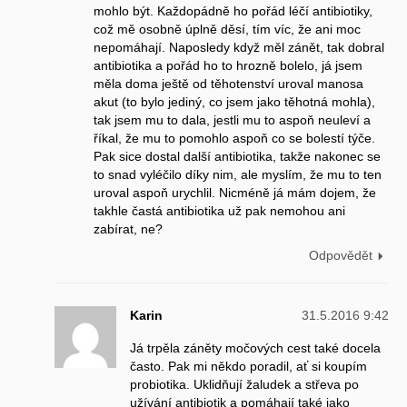
mohlo být. Každopádně ho pořád léčí antibiotiky,
což mě osobně úplně děsí, tím víc, že ani moc
nepomáhají. Naposledy když měl zánět, tak dobral
antibiotika a pořád ho to hrozně bolelo, já jsem
měla doma ještě od těhotenství uroval manosa
akut (to bylo jediný, co jsem jako těhotná mohla),
tak jsem mu to dala, jestli mu to aspoň neuleví a
říkal, že mu to pomohlo aspoň co se bolestí týče.
Pak sice dostal další antibiotika, takže nakonec se
to snad vyléčilo díky nim, ale myslím, že mu to ten
uroval aspoň urychlil. Nicméně já mám dojem, že
takhle častá antibiotika už pak nemohou ani
zabírat, ne?
Odpovědět
Karin
31.5.2016 9:42
Já trpěla záněty močových cest také docela
často. Pak mi někdo poradil, ať si koupím
probiotika. Uklidňují žaludek a střeva po
užívání antibiotik a pomáhají také jako