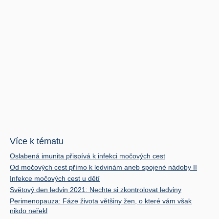
Více k tématu
Oslabená imunita přispívá k infekci močových cest
Od močových cest přímo k ledvinám aneb spojené nádoby II
Infekce močových cest u dětí
Světový den ledvin 2021: Nechte si zkontrolovat ledviny
Perimenopauza: Fáze života většiny žen, o které vám však
nikdo neřekl