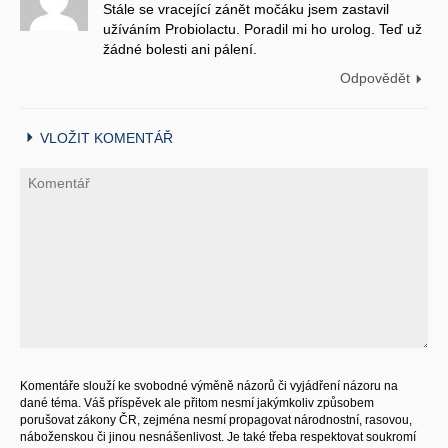
Stále se vracející zánět močáku jsem zastavil
užíváním Probiolactu. Poradil mi ho urolog. Teď už
žádné bolesti ani pálení.
Odpovědět
VLOŽIT KOMENTÁŘ
Komentáře slouží ke svobodné výměně názorů či vyjádření názoru na
dané téma. Váš příspěvek ale přitom nesmí jakýmkoliv způsobem
porušovat zákony ČR, zejména nesmí propagovat národnostní, rasovou,
náboženskou či jinou nesnášenlivost. Je také třeba respektovat soukromí