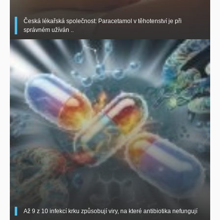
Česká lékařská společnost: Paracetamol v těhotenství je při
správném užíván ..
Až 9 z 10 infekcí krku způsobují viry, na které antibiotika nefungují