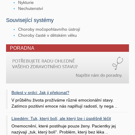
Nykturie
Nechutenství
Související systémy
Choroby močopohlavního ústrojí
Choroby časté v dětském věku
PORADNA
Bolest v srdci: Jak ji překonat?
V průběhu života prožíváme různé emocionální stavy.
Zatímco pozitivní emoce nás naplňují radostí, ty nega ..
Lipedém: Tuk, který bolí, ale který lze i úspěšně léčit
Onemocnění, které postihuje pouze ženy. Pacientky jej
nazývají „tuk, který bolí“. Problém, který bez léka ..