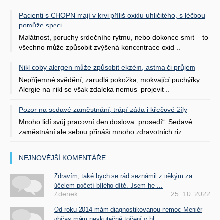
Pacienti s CHOPN mají v krvi příliš oxidu uhličitého, s léčbou
pomůže speci ..
Malátnost, poruchy srdečního rytmu, nebo dokonce smrt – to
všechno může způsobit zvýšená koncentrace oxid ..
Nikl coby alergen může způsobit ekzém, astma či průjem
Nepříjemné svědění, zarudlá pokožka, mokvající puchýřky.
Alergie na nikl se však zdaleka nemusí projevit ..
Pozor na sedavé zaměstnání, trápí záda i křečové žíly
Mnoho lidí svůj pracovní den doslova „prosedí“. Sedavé
zaměstnání ale sebou přináší mnoho zdravotních riz ..
NEJNOVĚJŠÍ KOMENTÁŘE
Zdravím, také bych se rád seznámil z někým za
účelem početí bílého dítě. Jsem he ...
Zdenek
25. 10. 2022
Od roku 2014 mám diagnostikovanou nemoc Meniér
občas mám neskutečné točení v hl ...