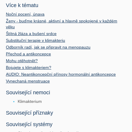
Více k tématu
Noční pocení, únava
Ženy - buďme krásné, aktivní a hlavně spokojené v každém
věku
Štítná žláza a bušení srdce
Substituční terapie v klimakteriu
Odborník radí, jak se připravit na menopauzu
Přechod a antikoncepce
Mohu otěhotnět?
Bojujete s klimakteriem?
AUDIO: Neantikoncepční přínosy hormonální antikoncepce
Vynechaná menstruace
Související nemoci
Klimakterium
Související příznaky
Související systémy