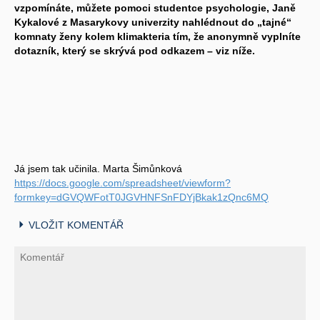
vzpomínáte, můžete pomoci studentce psychologie, Janě
Kykalové z Masarykovy univerzity nahlédnout do „tajné“
komnaty ženy kolem klimakteria tím, že anonymně vyplníte
dotazník, který se skrývá pod odkazem – viz níže.
Já jsem tak učinila. Marta Šimůnková
https://docs.google.com/spreadsheet/viewform?
formkey=dGVQWFotT0JGVHNFSnFDYjBkak1zQnc6MQ
VLOŽIT KOMENTÁŘ