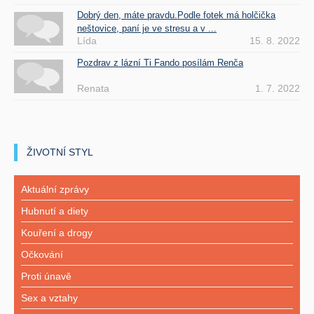
Dobrý den, máte pravdu.Podle fotek má holčička
neštovice, paní je ve stresu a v ...
Lída
15. 8. 2022
Pozdrav z lázní Ti Fando posílám Renča
Renata
1. 7. 2022
ŽIVOTNÍ STYL
Aktuální zprávy
Hubnutí a diety
Kouření a drogy
Očkování
Proti únavě
Sex a vztahy