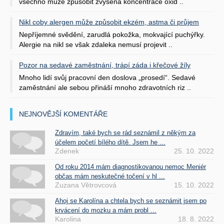
všechno může způsobit zvýšená koncentrace oxid ..
Nikl coby alergen může způsobit ekzém, astma či průjem
Nepříjemné svědění, zarudlá pokožka, mokvající puchýřky.
Alergie na nikl se však zdaleka nemusí projevit ..
Pozor na sedavé zaměstnání, trápí záda i křečové žíly
Mnoho lidí svůj pracovní den doslova „prosedí“. Sedavé
zaměstnání ale sebou přináší mnoho zdravotních riz ..
NEJNOVĚJŠÍ KOMENTÁŘE
Zdravím, také bych se rád seznámil z někým za
účelem početí bílého dítě. Jsem he ...
Zdenek
25. 10. 2022
Od roku 2014 mám diagnostikovanou nemoc Meniér
občas mám neskutečné točení v hl ...
Zuzana Větrovcová
15. 10. 2022
Ahoj se Karolína a chtela bych se seznámit jsem po
krvácení do mozku a mám probl ...
Karolina
18. 8. 2022