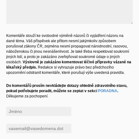
Komentáře slouží ke svobodné výměně názorů či vyjádření názoru na
dané téma. Váš příspěvek ale přitom nesmí jakýmkoliv způsobem
porušovat zákony ČR, zejména nesmí propagovat národnostní, rasovou,
náboženskou či jinou nesnášenlivost. Je také třeba respektovat soukromí
jiných lidí, a proto je zakázáno zveřejňovat soukromé údaje o jiných
osobách.
Výslovně je zakázáno komentovat léčivé přípravky vázané na
lékařský předpis.
Redakce si vyhrazuje právo bez předchozího
upozornění odstranit komentáře, které porušují výše uvedená pravidla.
Do komentářů prosím nevkládejte dotazy ohledně zdravotního stavu,
pokud potřebujete poradit, můžete se zeptat v sekci
PORADNA
.
Děkujeme za pochopení.