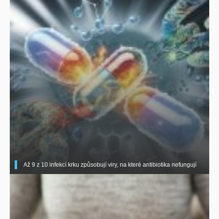
Až 9 z 10 infekcí krku způsobují viry, na které antibiotika nefungují