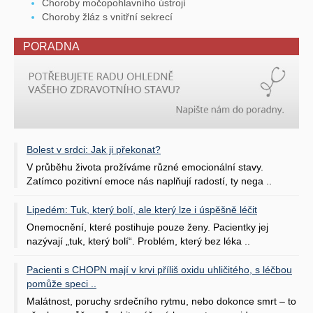
Choroby močopohlavního ústrojí
Choroby žláz s vnitřní sekrecí
PORADNA
Bolest v srdci: Jak ji překonat?
V průběhu života prožíváme různé emocionální stavy.
Zatímco pozitivní emoce nás naplňují radostí, ty nega ..
Lipedém: Tuk, který bolí, ale který lze i úspěšně léčit
Onemocnění, které postihuje pouze ženy. Pacientky jej
nazývají „tuk, který bolí“. Problém, který bez léka ..
Pacienti s CHOPN mají v krvi příliš oxidu uhličitého, s léčbou
pomůže speci ..
Malátnost, poruchy srdečního rytmu, nebo dokonce smrt – to