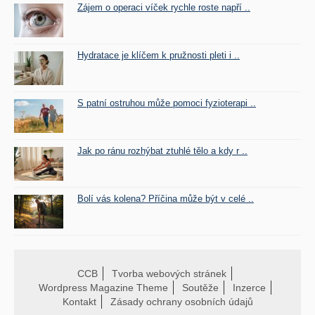
Zájem o operaci víček rychle roste napří ..
Hydratace je klíčem k pružnosti pleti i ..
S patní ostruhou může pomoci fyzioterapi ..
Jak po ránu rozhýbat ztuhlé tělo a kdy r ..
Bolí vás kolena? Příčina může být v celé ..
CCB
Tvorba webových stránek
Wordpress Magazine Theme
Soutěže
Inzerce
Kontakt
Zásady ochrany osobních údajů