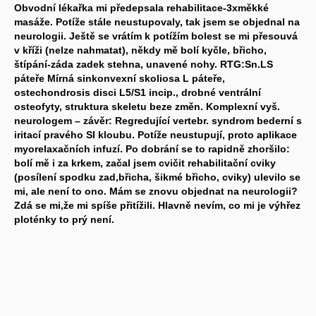
Obvodní lékařka mi předepsala rehabilitace-3xměkké
masáže. Potíže stále neustupovaly, tak jsem se objednal na
neurologii. Ještě se vrátím k potížím bolest se mi přesouvá
v kříži (nelze nahmatat), někdy mě bolí kyčle, břicho,
štípání-záda zadek stehna, unavené nohy. RTG:Sn.LS
páteře Mírná sinkonvexní skoliosa L páteře,
ostechondrosis disci L5/S1 incip., drobné ventrální
osteofyty, struktura skeletu beze změn. Komplexní vyš.
neurologem – závěr: Regredující vertebr. syndrom bederní s
iritací pravého SI kloubu. Potíže neustupují, proto aplikace
myorelaxačních infuzí. Po dobrání se to rapidně zhoršilo:
bolí mě i za krkem, začal jsem cvičit rehabilitační cviky
(posílení spodku zad,břicha, šikmé břicho, cviky) ulevilo se
mi, ale není to ono. Mám se znovu objednat na neurologii?
Zdá se mi,že mi spíše přitížili. Hlavně nevím, co mi je výhřez
ploténky to prý není.