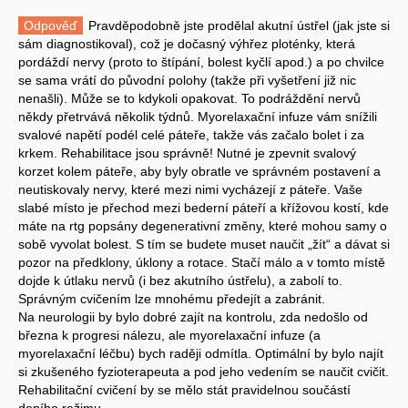
Odpověď
Pravděpodobně jste prodělal akutní ústřel (jak jste si
sám diagnostikoval), což je dočasný výhřez ploténky, která
pordáždí nervy (proto to štípání, bolest kyčlí apod.) a po chvilce
se sama vrátí do původní polohy (takže při vyšetření již nic
nenašli). Může se to kdykoli opakovat. To podráždění nervů
někdy přetrvává několik týdnů. Myorelaxační infuze vám snížili
svalové napětí podél celé páteře, takže vás začalo bolet i za
krkem. Rehabilitace jsou správně! Nutné je zpevnit svalový
korzet kolem páteře, aby byly obratle ve správném postavení a
neutiskovaly nervy, které mezi nimi vycházejí z páteře. Vaše
slabé místo je přechod mezi bederní páteří a křížovou kostí, kde
máte na rtg popsány degenerativní změny, které mohou samy o
sobě vyvolat bolest. S tím se budete muset naučit „žít“ a dávat si
pozor na předklony, úklony a rotace. Stačí málo a v tomto místě
dojde k útlaku nervů (i bez akutního ústřelu), a zabolí to.
Správným cvičením lze mnohému předejít a zabránit.
Na neurologii by bylo dobré zajít na kontrolu, zda nedošlo od
března k progresi nálezu, ale myorelaxační infuze (a
myorelaxační léčbu) bych raději odmítla. Optimální by bylo najít
si zkušeného fyzioterapeuta a pod jeho vedením se naučit cvičit.
Rehabilitační cvičení by se mělo stát pravidelnou součástí
deního režimu.