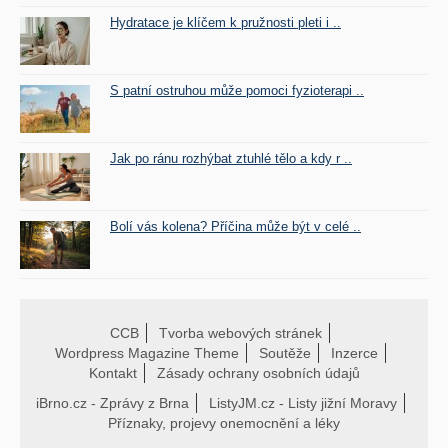
Hydratace je klíčem k pružnosti pleti i ..
S patní ostruhou může pomoci fyzioterapi ..
Jak po ránu rozhýbat ztuhlé tělo a kdy r ..
Bolí vás kolena? Příčina může být v celé ..
CCB
Tvorba webových stránek
Wordpress Magazine Theme
Soutěže
Inzerce
Kontakt
Zásady ochrany osobních údajů
iBrno.cz - Zprávy z Brna
ListyJM.cz - Listy jižní Moravy
Příznaky, projevy onemocnění a léky