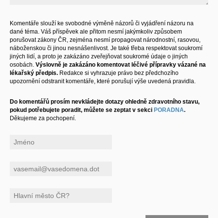
Komentáře slouží ke svobodné výměně názorů či vyjádření názoru na
dané téma. Váš příspěvek ale přitom nesmí jakýmkoliv způsobem
porušovat zákony ČR, zejména nesmí propagovat národnostní, rasovou,
náboženskou či jinou nesnášenlivost. Je také třeba respektovat soukromí
jiných lidí, a proto je zakázáno zveřejňovat soukromé údaje o jiných
osobách.
Výslovně je zakázáno komentovat léčivé přípravky vázané na
lékařský předpis.
Redakce si vyhrazuje právo bez předchozího
upozornění odstranit komentáře, které porušují výše uvedená pravidla.
Do komentářů prosím nevkládejte dotazy ohledně zdravotního stavu,
pokud potřebujete poradit, můžete se zeptat v sekci
PORADNA
.
Děkujeme za pochopení.