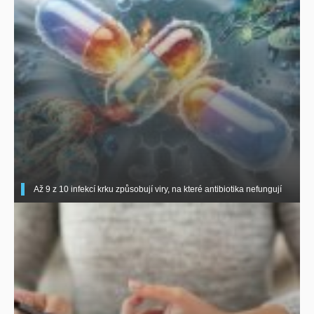
Až 9 z 10 infekcí krku způsobují viry, na které antibiotika nefungují