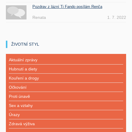
Pozdrav z lázní Ti Fando posílám Renča
Renata
1. 7. 2022
ŽIVOTNÍ STYL
Aktuální zprávy
Hubnutí a diety
Kouření a drogy
Očkování
Proti únavě
Sex a vztahy
Úrazy
Zdravá výživa