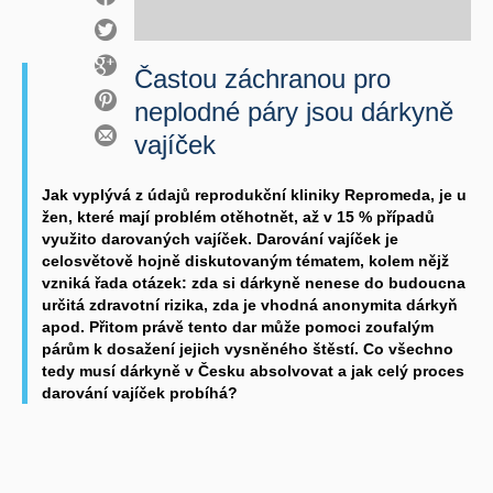
Častou záchranou pro
neplodné páry jsou dárkyně
vajíček
Jak vyplývá z údajů reprodukční kliniky Repromeda, je u
žen, které mají problém otěhotnět, až v 15 % případů
využito darovaných vajíček. Darování vajíček je
celosvětově hojně diskutovaným tématem, kolem nějž
vzniká řada otázek: zda si dárkyně nenese do budoucna
určitá zdravotní rizika, zda je vhodná anonymita dárkyň
apod. Přitom právě tento dar může pomoci zoufalým
párům k dosažení jejich vysněného štěstí. Co všechno
tedy musí dárkyně v Česku absolvovat a jak celý proces
darování vajíček probíhá?