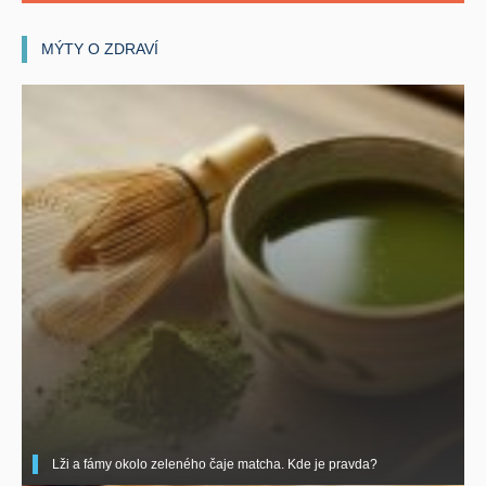
MÝTY O ZDRAVÍ
Lži a fámy okolo zeleného čaje matcha. Kde je pravda?