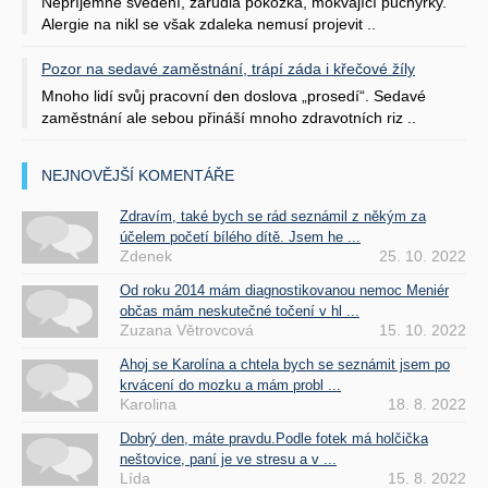
Nepříjemné svědění, zarudlá pokožka, mokvající puchýřky.
Alergie na nikl se však zdaleka nemusí projevit ..
Pozor na sedavé zaměstnání, trápí záda i křečové žíly
Mnoho lidí svůj pracovní den doslova „prosedí“. Sedavé
zaměstnání ale sebou přináší mnoho zdravotních riz ..
NEJNOVĚJŠÍ KOMENTÁŘE
Zdravím, také bych se rád seznámil z někým za
účelem početí bílého dítě. Jsem he ...
Zdenek
25. 10. 2022
Od roku 2014 mám diagnostikovanou nemoc Meniér
občas mám neskutečné točení v hl ...
Zuzana Větrovcová
15. 10. 2022
Ahoj se Karolína a chtela bych se seznámit jsem po
krvácení do mozku a mám probl ...
Karolina
18. 8. 2022
Dobrý den, máte pravdu.Podle fotek má holčička
neštovice, paní je ve stresu a v ...
Lída
15. 8. 2022