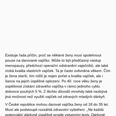
Existuje řada příčin, proč se některé ženy musí spolehnout
pouze na darované vajíčko. Může to být předčasný nástup
menopauzy, předchozí operační odstranění vaječníků, ale také
nízká kvalita vlastních vajíček. Ta je často ovlivněna věkem. Čím
je žena starší, tím nižší je nejen počet a kvalita vajíček, ale i
šance na jejich úspěšné oplození. Po 40. roce věku ženy je
úspěšnost získání zdravého vajíčka v rámci jednoho cyklu
dokonce pouhých 5 %. Z těchto důvodů mnohdy také nezbývá
jiná možnost než využití vajíček od zdravých mladých dárkyň.
V České republice mohou darovat vajíčka ženy od 18 do 35 let.
Musí ale podstoupit rozsáhlá zdravotní vyšetření.
„Ne každá
potenciální dárkyně úspěšně projde vstupními testy. Dárkyně,