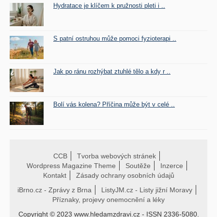
Hydratace je klíčem k pružnosti pleti i ..
S patní ostruhou může pomoci fyzioterapi ..
Jak po ránu rozhýbat ztuhlé tělo a kdy r ..
Bolí vás kolena? Příčina může být v celé ..
CCB
Tvorba webových stránek
Wordpress Magazine Theme
Soutěže
Inzerce
Kontakt
Zásady ochrany osobních údajů
iBrno.cz - Zprávy z Brna
ListyJM.cz - Listy jižní Moravy
Příznaky, projevy onemocnění a léky
Copyright © 2023 www.hledamzdravi.cz - ISSN 2336-5080.