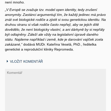
není mnoho.
„V Evropě se zvažuje tzv. model open identity, tedy zrušení
anonymity. Zastánci argumentují tím, že každý jedinec má právo
znát své biologické rodiče a zjistit si svou genetickou identitu. Na
druhou stranu si však rodiče často nepřejí, aby se jejich dítě
dovědělo, že není biologicky vlastní, a ani dárkyně by si nepřály
být odtajněny. Záleží ale vždy na legislativní úpravě daného
státu. Najdeme například i země, kde je darování vajíček zcela
zakázané,“
dodává MUDr. Kateřina Veselá, PhD., ředitelka
genetické a reprodukční kliniky Repromeda.
VLOŽIT KOMENTÁŘ