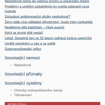
Neplodnost nemá jen jedinou příčinu a univerzální řešení
Problémy s umělým oplodněním by mohla odstranit nová
metoda
Způsobují antikoncepční pilulky neplodnost?
Ženy stále více odkládají těhotenství, muže trápí varikokéla
Nedělejme děti babičkám – říkají experti
Když se druhé dítě nedaří
Lékař: Desetině žen ve 32 letech selhává funkce vaječníků
Umělé oplodnění u nás a ve světě
Gastroesofageální reflux
Související nemoci
Neplodnost
Související příznaky
Související systémy
Choroby močopohlavního ústrojí
Těhotenství
PORADNA