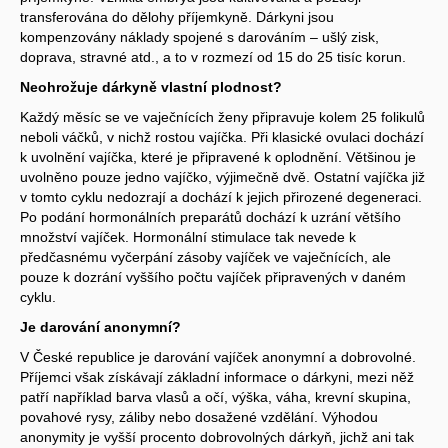
transferována do dělohy příjemkyně. Dárkyni jsou
kompenzovány náklady spojené s darováním – ušlý zisk,
doprava, stravné atd., a to v rozmezí od 15 do 25 tisíc korun.
Neohrožuje dárkyně vlastní plodnost?
Každý měsíc se ve vaječnících ženy připravuje kolem 25 folikulů
neboli váčků, v nichž rostou vajíčka. Při klasické ovulaci dochází
k uvolnění vajíčka, které je připravené k oplodnění. Většinou je
uvolněno pouze jedno vajíčko, výjimečně dvě. Ostatní vajíčka již
v tomto cyklu nedozrají a dochází k jejich přirozené degeneraci.
Po podání hormonálních preparátů dochází k uzrání většího
množství vajíček. Hormonální stimulace tak nevede k
předčasnému vyčerpání zásoby vajíček ve vaječnících, ale
pouze k dozrání vyššího počtu vajíček připravených v daném
cyklu.
Je darování anonymní?
V České republice je darování vajíček anonymní a dobrovolné.
Příjemci však získávají základní informace o dárkyni, mezi něž
patří například barva vlasů a očí, výška, váha, krevní skupina,
povahové rysy, záliby nebo dosažené vzdělání. Výhodou
anonymity je vyšší procento dobrovolných dárkyň, jichž ani tak