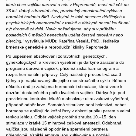
která chce vajíčka darovat u nás v Repromedě, musí mít věk do
33 let, dobrý zdravotní stav, pravidelný menstruační cyklus a
normální hodnotu BMI. Nezbytná je také absence dědičných a
psychiatrických onemocnění v rodině a dárkyně nesmí kouřit ani
být drogově závislá. Navíc požadujeme, aby si v průběhu
posledních 6 měsíců nenechala udělat čerstvé tetování nebo
piercing,“
vysvětluje MUDr. Kateřina Veselá, PhD., ředitelka
brněnské genetické a reprodukční kliniky Repromeda.
Po úspěšném absolvování zdravotních, genetických,
gynekologických a krevních vyšetření je dárkyně zařazena do
programu darování vajíček, přičemž získá harmonogram a
rozpis hormonální přípravy. Celý následný proces trvá cca 3
týdny a je naplánovaný dle jejího menstruačního cyklu. Během
několika dnů je zahájena hormonální stimulace, která vede k
dozrání dostatečného počtu kvalitních vajíček. Dárkyně je pod
pravidelnou kontrolou lékařů a absolvuje ultrazvuková vyšetření,
případně odběr krve. Samotná stimulace není bolestivá, neboť
hormony se aplikují do kožní řasy v oblasti pupíku perem s velmi
tenkou jehlou. Odběr vajíček probíhá zhruba 10.–15. den
stimulace v krátké 15 minutové celkové anestezii. Odebraná
vajíčka jsou následně oplodněna spermiemi partnera
příjemkyně. Vzniklá embrya jsou kultivována a později