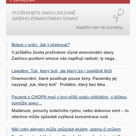
Bolest v srdci: Jak ji překonat?
V průběhu života prožíváme různé emocionální stavy.
Zatímco pozitivní emoce nás naplňují radostí, ty nega ..
Lipedém: Tuk, který bolí, ale který lze i úspěšně léčit
Onemocnění, které postihuje pouze ženy. Pacientky jej
nazývají „tuk, který bolí“. Problém, který bez léka ..
Pacienti s CHOPN mají v krvi příliš oxidu uhličitého, s léčbou
pomůže speci ..
Malátnost, poruchy srdečního rytmu, nebo dokonce smrt – to
všechno může způsobit zvýšená koncentrace oxid ..
Nikl coby alergen může způsobit ekzém, astma či průjem