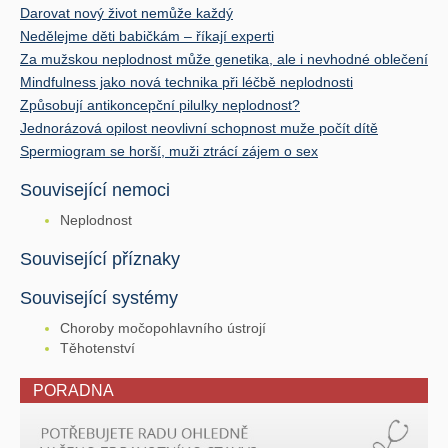
Darovat nový život nemůže každý
Nedělejme děti babičkám – říkají experti
Za mužskou neplodnost může genetika, ale i nevhodné oblečení
Mindfulness jako nová technika při léčbě neplodnosti
Způsobují antikoncepční pilulky neplodnost?
Jednorázová opilost neovlivní schopnost muže počít dítě
Spermiogram se horší, muži ztrácí zájem o sex
Související nemoci
Neplodnost
Související příznaky
Související systémy
Choroby močopohlavního ústrojí
Těhotenství
PORADNA