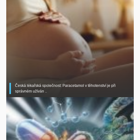
Česká lékařská společnost: Paracetamol v těhotenství je při
správném užíván ..