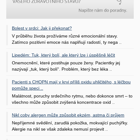
Bolest v srdci: Jak ji překonat?
V průběhu života prožíváme různé emocionální stavy.
Zatímco pozitivní emoce nás naplňují radostí, ty nega ..
Lipedém: Tuk, který bolí, ale který lze i úspěšně léčit
Onemocnění, které postihuje pouze ženy. Pacientky jej
nazývají „tuk, který bolí“. Problém, který bez léka ..
Pacienti s CHOPN mají v krvi příliš oxidu uhličitého, s léčbou
pomůže speci ..
Malátnost, poruchy srdečního rytmu, nebo dokonce smrt – to
všechno může způsobit zvýšená koncentrace oxid ..
Nikl coby alergen může způsobit ekzém, astma či průjem
Nepříjemné svědění, zarudlá pokožka, mokvající puchýřky.
Alergie na nikl se však zdaleka nemusí projevit ..