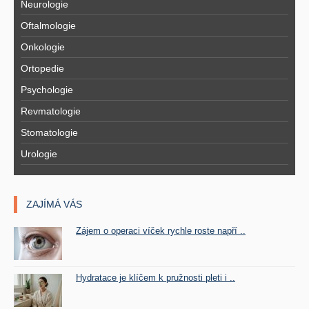
Neurologie
Oftalmologie
Onkologie
Ortopedie
Psychologie
Revmatologie
Stomatologie
Urologie
ZAJÍMÁ VÁS
Zájem o operaci víček rychle roste napří ..
Hydratace je klíčem k pružnosti pleti i ..