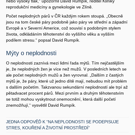
nebo vysoký tlak,“ upozornil David Rumpík, ředitel Kliniky
reprodukční medicíny a gynekologie ve Zlíně.
Počet neplodných párů v ČR každým rokem stoupá. „Obecně
jsou na tom české páry podobně jako páry ve střední a západní
Evropě a v Severní Americe, což souvisí s podobným stylem
života, odkládáním těhotenství do vyššího věku a vyšším
podílem stresu.“ popsal David Rumpík.
Mýty o neplodnosti
O neplodnosti zaznívá mezi lidmi řada mýtů. Tím nejčastějším
je, že neplodných žen je více než mužů. V posledních letech se
ale počet neplodných mužů a žen vyrovnal. „Dalším z častých
mýtů je, že páry, které už jedno dítě mají, nebudou mít problém
s dalším početím. Takzvanou sekundární neplodností ale trpí až
pětadvacet procent párů. Mezi prvním a druhým těhotenstvím
se totiž mohou vyskytnout onemocnění, která další početí
znemožňují,“ vysvětlil David Rumpík.
JEDNA ODPOVĚĎ K “NA NEPLODNOSTI SE PODEPISUJE
STRES, KOUŘENÍ A ŽIVOTNÍ PROSTŘEDÍ”