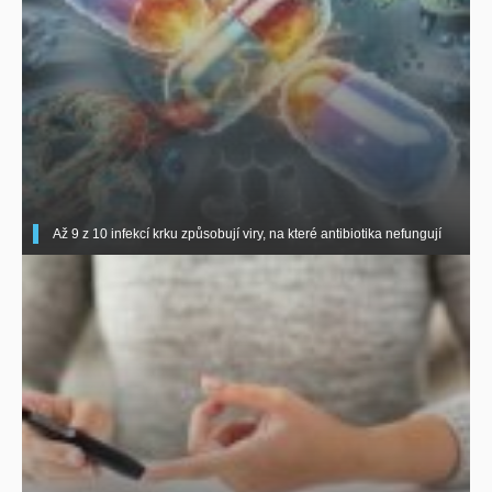
Až 9 z 10 infekcí krku způsobují viry, na které antibiotika nefungují