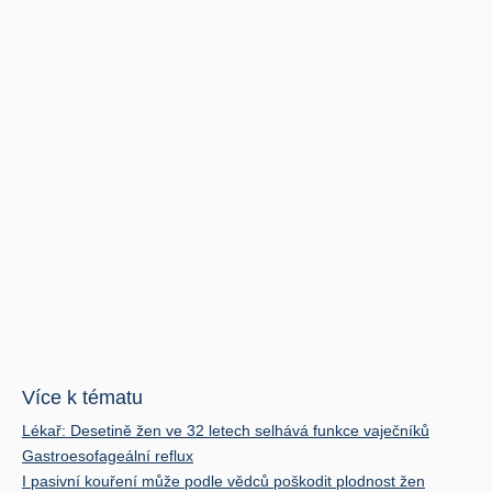
Více k tématu
Lékař: Desetině žen ve 32 letech selhává funkce vaječníků
Gastroesofageální reflux
I pasivní kouření může podle vědců poškodit plodnost žen