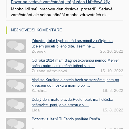
Pozor na sedavé zaměstnání, trápí záda i křečové žíly
Mnoho lidí svůj pracovní den doslova „prosedí“. Sedavé
zaměstnání ale sebou přináší mnoho zdravotních riz ..
NEJNOVĚJŠÍ KOMENTÁŘE
Zdravím, také bych se rád seznámil z někým za
účelem početí bílého dítě. Jsem he ...
Zdenek
25. 10. 2022
Od roku 2014 mám diagnostikovanou nemoc Meniér
občas mám neskutečné točení v hl ...
Zuzana Větrovcová
15. 10. 2022
Ahoj se Karolína a chtela bych se seznámit jsem po
krvácení do mozku a mám probl ...
Karolina
18. 8. 2022
Dobrý den, máte pravdu.Podle fotek má holčička
neštovice, paní je ve stresu a v ...
Lída
15. 8. 2022
Pozdrav z lázní Ti Fando posílám Renča