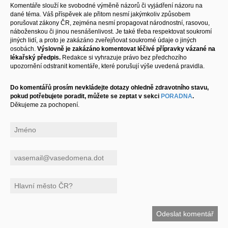
Komentáře slouží ke svobodné výměně názorů či vyjádření názoru na
dané téma. Váš příspěvek ale přitom nesmí jakýmkoliv způsobem
porušovat zákony ČR, zejména nesmí propagovat národnostní, rasovou,
náboženskou či jinou nesnášenlivost. Je také třeba respektovat soukromí
jiných lidí, a proto je zakázáno zveřejňovat soukromé údaje o jiných
osobách.
Výslovně je zakázáno komentovat léčivé přípravky vázané na
lékařský předpis.
Redakce si vyhrazuje právo bez předchozího
upozornění odstranit komentáře, které porušují výše uvedená pravidla.
Do komentářů prosím nevkládejte dotazy ohledně zdravotního stavu,
pokud potřebujete poradit, můžete se zeptat v sekci
PORADNA
.
Děkujeme za pochopení.