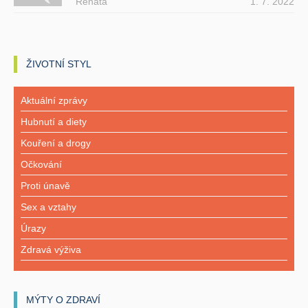
Renata
1. 7. 2022
ŽIVOTNÍ STYL
Aktuální zprávy
Hubnutí a diety
Kouření a drogy
Očkování
Proti únavě
Sex a vztahy
Úrazy
Zdravá výživa
MÝTY O ZDRAVÍ