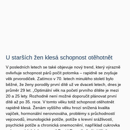
U starších žen klesá schopnost otěhotnět
V posledních letech se také objevuje nový trend, který výrazně
ovlivňuje schopnost párů počít potomka – rapidně se zvyšuje
věk prvorodiček. Zatímco v 70. letech minulého století bylo
běžné, že ženy porodily první dítě už ve dvaceti letech, dnes je
průměr 29 let. „Optimální věk na početí prvního dítěte je mezi
20 a 25 lety. Rozhodně není možné doporučit plánovat první
dítě až po 35. roce. V tomto věku totiž schopnost otěhotnět
rapidně klesá. Ženám vyššího věku hrozí snížená kvalita
vajíček, hormonální nerovnováha, problémy s průchodností
vejcovodů, imunologické potíže, potíže s krevní srážlivostí,
psychické potíže a chronická onemocnění, například cukrovka