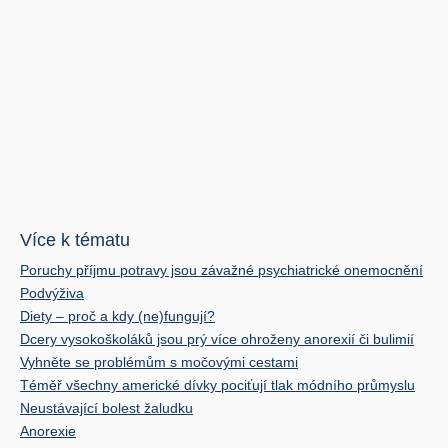
Více k tématu
Poruchy příjmu potravy jsou závažné psychiatrické onemocnění
Podvýživa
Diety – proč a kdy (ne)fungují?
Dcery vysokoškoláků jsou prý více ohroženy anorexií či bulimií
Vyhněte se problémům s močovými cestami
Téměř všechny americké dívky pociťují tlak módního průmyslu
Neustávající bolest žaludku
Anorexie