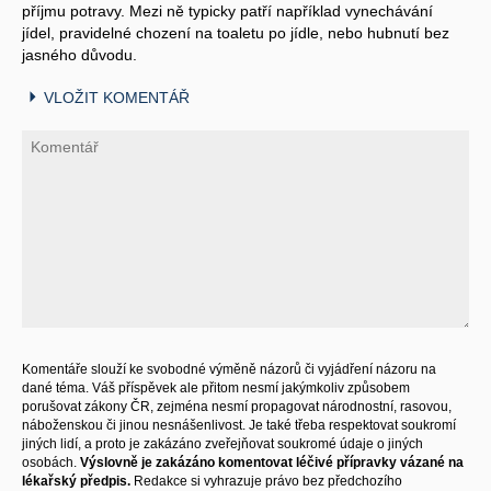
příjmu potravy. Mezi ně typicky patří například vynechávání
jídel, pravidelné chození na toaletu po jídle, nebo hubnutí bez
jasného důvodu.
VLOŽIT KOMENTÁŘ
Komentáře slouží ke svobodné výměně názorů či vyjádření názoru na
dané téma. Váš příspěvek ale přitom nesmí jakýmkoliv způsobem
porušovat zákony ČR, zejména nesmí propagovat národnostní, rasovou,
náboženskou či jinou nesnášenlivost. Je také třeba respektovat soukromí
jiných lidí, a proto je zakázáno zveřejňovat soukromé údaje o jiných
osobách.
Výslovně je zakázáno komentovat léčivé přípravky vázané na
lékařský předpis.
Redakce si vyhrazuje právo bez předchozího