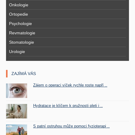
Onkologie
Ortopedie
Psychologie
Revmatologie
Stomatologie
Urologie
ZAJÍMÁ VÁS
Zájem o operaci víček rychle roste napří ..
Hydratace je klíčem k pružnosti pleti i ..
S patní ostruhou může pomoci fyzioterapi ..