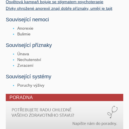
Osvětová kampaň bojuje se stigmatem psychoterapie
Dívky ohrožené anorexií znají dobře příznaky, umějí je tajit
Související nemoci
Anorexie
Bulimie
Související příznaky
Únava
Nechutenství
Zvracení
Související systémy
Poruchy výživy
PORADNA