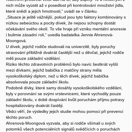
nich může vyústit až v posedlost při kontrolování množství jídla,
které snědí a jejich hmotnosti,“ uvádí se v článku.
„Situace je ještě vážnější, pokud jsou tyto faktory kombinovány s
nízkou sebeúctou a pocity dívek, že nejsou schopny dostát
očekávání svého okolí. To vše hraje při vzniku mentální anorexie
i bulimie zásadní roli,“ uvedla badatelka Jennie Ahrenová-
Moongová.
U dívek, jejichž rodiče studovali na univerzitě, byly poruchy
stravování přibližně dvakrát častější než u děvčat, jejichž rodiče
měli pouze základní vzdělání.
Riziko těchto zdravotních problémů bylo navíc šestkrát vyšší
mezi dívkami, jejichž babička z matčiny strany měla
vysokoškolský diplom, než u těch dívek, jejichž babička
absolvovala pouze základní školu.
Podobně dívky, které samy dosáhly vysokoškolského vzdělání,
byly v porovnání se svými vrstevnicemi, které vychodily pouze
základní školu, v době dospívání kvůli poruchám příjmu potravy
hospitalizovány dvakrát častěji.
Vědci věří, že výsledky jejich studie mohou pomoci při prevenci
těchto poruch.
Ahrenová-Moongová vyzvala, aby si rodiče všímali u svých
potomků všech potenciálních signálů svědčících o poruchách