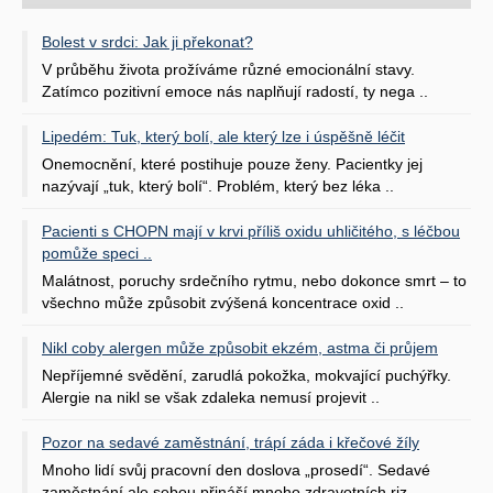
Bolest v srdci: Jak ji překonat?
V průběhu života prožíváme různé emocionální stavy.
Zatímco pozitivní emoce nás naplňují radostí, ty nega ..
Lipedém: Tuk, který bolí, ale který lze i úspěšně léčit
Onemocnění, které postihuje pouze ženy. Pacientky jej
nazývají „tuk, který bolí“. Problém, který bez léka ..
Pacienti s CHOPN mají v krvi příliš oxidu uhličitého, s léčbou
pomůže speci ..
Malátnost, poruchy srdečního rytmu, nebo dokonce smrt – to
všechno může způsobit zvýšená koncentrace oxid ..
Nikl coby alergen může způsobit ekzém, astma či průjem
Nepříjemné svědění, zarudlá pokožka, mokvající puchýřky.
Alergie na nikl se však zdaleka nemusí projevit ..
Pozor na sedavé zaměstnání, trápí záda i křečové žíly
Mnoho lidí svůj pracovní den doslova „prosedí“. Sedavé
zaměstnání ale sebou přináší mnoho zdravotních riz ..