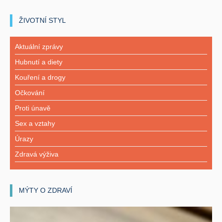
ŽIVOTNÍ STYL
Aktuální zprávy
Hubnutí a diety
Kouření a drogy
Očkování
Proti únavě
Sex a vztahy
Úrazy
Zdravá výživa
MÝTY O ZDRAVÍ