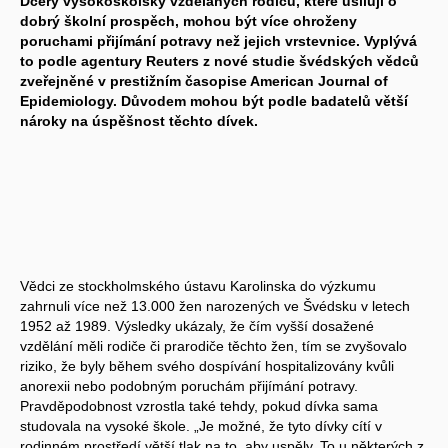
Dcery vysokoškolsky vzdělaných rodičů, které usilují o
dobrý školní prospěch, mohou být více ohroženy
poruchami přijímání potravy než jejich vrstevnice. Vyplývá
to podle agentury Reuters z nové studie švédských vědců
zveřejněné v prestižním časopise American Journal of
Epidemiology. Důvodem mohou být podle badatelů větší
nároky na úspěšnost těchto dívek.
Vědci ze stockholmského ústavu Karolinska do výzkumu
zahrnuli více než 13.000 žen narozených ve Švédsku v letech
1952 až 1989. Výsledky ukázaly, že čím vyšší dosažené
vzdělání měli rodiče či prarodiče těchto žen, tím se zvyšovalo
riziko, že byly během svého dospívání hospitalizovány kvůli
anorexii nebo podobným poruchám přijímání potravy.
Pravděpodobnost vzrostla také tehdy, pokud dívka sama
studovala na vysoké škole. „Je možné, že tyto dívky cítí v
rodinném prostředí větší tlak na to, aby uspěly. To u některých z