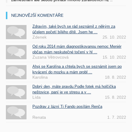
NEJNOVĚJŠÍ KOMENTÁŘE
Zdravím, také bych se rád seznámil z někým za
účelem početí bílého dítě. Jsem he ...
Zdenek
25. 10. 2022
Od roku 2014 mám diagnostikovanou nemoc Meniér
občas mám neskutečné točení v hl ...
Zuzana Větrovcová
15. 10. 2022
Ahoj se Karolína a chtela bych se seznámit jsem po
krvácení do mozku a mám probl ...
Karolina
18. 8. 2022
Dobrý den, máte pravdu.Podle fotek má holčička
neštovice, paní je ve stresu a v ...
Lída
15. 8. 2022
Pozdrav z lázní Ti Fando posílám Renča
Renata
1. 7. 2022