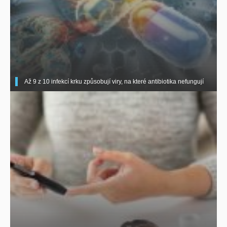
Až 9 z 10 infekcí krku způsobují viry, na které antibiotika nefungují