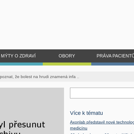
MÝTY O ZDRAVÍ
OBORY
PRÁVA PACIENT
zpoznat, že bolest na hrudi znamená infa ..
Více k tématu
Axonlab představil nové technolog
medicínu