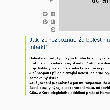
3
Jak lze rozpoznat, že bolest n
infarkt?
Bolest na hrudi, typicky za hrudní kostí, bývá 
probíhajícího infarktu myokardu. Proto není div
bojí. Některým stačí i kratinká bolest nebo pocit 
Jiní naopak i při déle trvající bolesti na hrudi vyč
samovolný ústup.
Jaké jednání je správné a jak lze rozpoznat, že 
časté otázky, týkající se tohoto tématu, odpoví
CSc., z Kardiologického oddělení pražské Nem