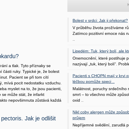
Bolest v srdci: Jak ji překonat?
V průběhu života prožíváme rů
Zatímco pozitivní emoce nás na
..
Lipedém: Tuk, který bolí, ale kt
yokardu?
Onemocnění, které postihuje po
nazývají „tuk, který bolí“. Probl
írání a tlak. Tyto příznaky se
 části ruky. Typické je, že bolest
Pacienti s CHOPN mají v krvi pří
nut. Pacient se při tom cítí
léčbou pomůže speci ..
ný, mívá pocit nedostatku vzduchu.
Malátnost, poruchy srdečního
řeba myslet na to, že jsou pacienti,
smrt – to všechno může způso
 se může stát, že infarkt
oxid ..
 takto nepovšimnuta zůstává každá
Nikl coby alergen může způsob
 pectoris. Jak je odlišit
průjem
Nepříjemné svědění, zarudlá p