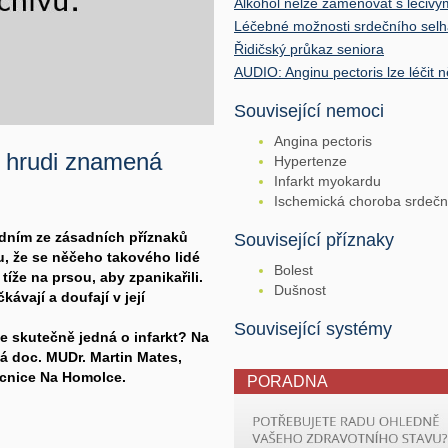
Alkohol nelze zaměňovat s léčiv
Léčebné možnosti srdečního selh
Řidičský průkaz seniora
AUDIO: Anginu pectoris lze léčit 
Související nemoci
Angina pectoris
a hrudi znamená
Hypertenze
Infarkt myokardu
Ischemická choroba srdečn
jedním ze zásadních příznaků
Související příznaky
u, že se něčeho takového lidé
Bolest
tíže na prsou, aby zpanikařili.
Dušnost
kávají a doufají v její
Související systémy
se skutečně jedná o infarkt? Na
dá doc. MUDr. Martin Mates,
ocnice Na Homolce.
PORADNA