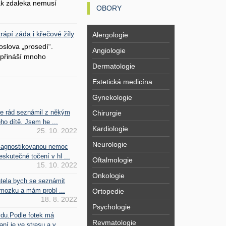
šak zdaleka nemusí
OBORY
ápí záda i křečové žíly
Alergologie
oslova „prosedí“.
Angiologie
přináší mnoho
Dermatologie
Estetická medicína
Gynekologie
se rád seznámil z někým
Chirurgie
ho dítě. Jsem he ...
Kardiologie
25. 10. 2022
Neurologie
iagnostikovanou nemoc
kutečné točení v hl ...
Oftalmologie
15. 10. 2022
Onkologie
htela bych se seznámit
mozku a mám probl ...
Ortopedie
18. 8. 2022
Psychologie
vdu.Podle fotek má
Revmatologie
ní je ve stresu a v ...