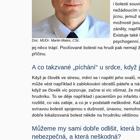
i bolesti souv
nežádoucím v
jícnu, jemuž s
možností jso
záněty, napří
Existuje také
Doc. MUDr. Martin Mates, CSc.
psychogenní, 
jej něco trápí. Pociťované bolesti na hrudi pak nemají 
příčinu.
A co takzvané „píchání“ u srdce, když 
Když je člověk ve stresu, mění se i napětí jeho svalů, 
může vést například k zablokování obratlů páteře a n
když se člověk víc pozoruje, začne si víc všímat, že má
hrudníku. To se děje například i pacientům po infarktu 
rozlišit, co vás zabije, a co je v podstatě neškodné. K
svíravou bolestí spojenou s dušností, únavou, nemoho
dobře lokalizovaná bolest někde na hrudníku většinou
Můžeme my sami dobře odlišit, která bo
nebezpečná, a která neškodná?