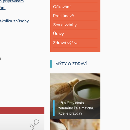
ým přípravkem
Očkování
ání
Proti únavě
několika způsoby
Sex a vztahy
Úrazy
Zdravá výživa
í
MÝTY O ZDRAVÍ
Lži a fámy okolo
zeleného čaje matcha.
Kde je pravda?