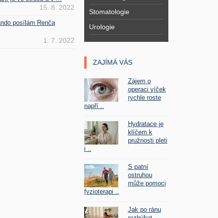
15. 8. 2022
Stomatologie
Fando posílám Renča
Urologie
1. 7. 2022
ZAJÍMÁ VÁS
Zájem o
operaci víček
rychle roste
napří ..
Hydratace je
klíčem k
pružnosti pleti
i ..
S patní
ostruhou
může pomoci
fyzioterapi ..
Jak po ránu
rozhýbat