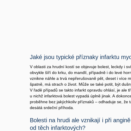
Jaké jsou typické příznaky infarktu m
V oblasti za hrudní kostí se objevuje bolest, leckdy i sv
obvykle šíří do krku, do mandlí, případně i do levé horní
vznikne náhle a trvá nepřerušovaně pět, deset i více mi
špatně, má strach o život. Může se také potit, být duš
V řadě případů se takto infarkt opravdu ohlásí, je ale t
u nichž infarktová bolest vypadá úplně jinak. A dokonce
proběhne bez jakýchkoliv příznaků – odhaduje se, že
desátá srdeční příhoda.
Bolesti na hrudi ale vznikají i při angině
od těch infarktových?