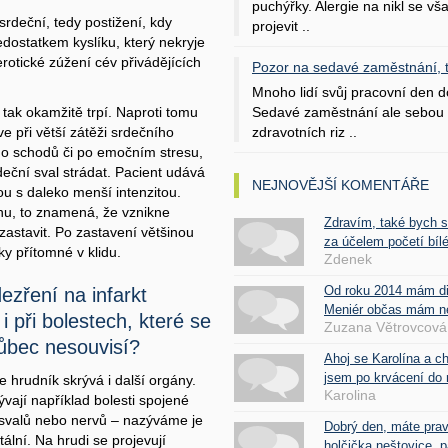
puchýřky. Alergie na nikl se v
rdeční, tedy postižení, kdy
projevit ..
edostatkem kyslíku, který nekryje
rotické zúžení cév přivádějících
Pozor na sedavé zaměstnání, tr
Mnoho lidí svůj pracovní den d
Sedavé zaměstnání ale sebou 
 tak okamžitě trpí. Naproti tomu
zdravotních riz ..
ve při větší zátěži srdečního
 do schodů či po emočním stresu,
eční sval strádat. Pacient udává
NEJNOVĚJŠÍ KOMENTÁŘE
ou s daleko menší intenzitou.
ahu, to znamená, že vznikne
Zdravím, také bych 
astavit. Po zastavení většinou
za účelem početí bílé
ky přítomné v klidu.
Zdenek
Od roku 2014 mám d
zření na infarkt
Meniér občas mám nes
i při bolestech, které se
Zuzana Větrovcová
ůbec nesouvisí?
Ahoj se Karolína a c
jsem po krvácení do 
e hrudník skrývá i další orgány.
Karolina
ývají například bolesti spojené
 svalů nebo nervů – nazýváme je
Dobrý den, máte pra
ální. Na hrudi se projevují
holčička neštovice, pa