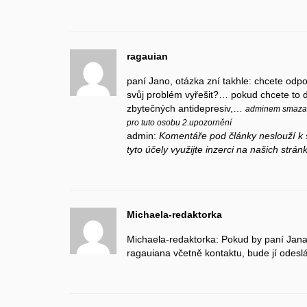
ragauian
paní Jano, otázka zní takhle: chcete od
svůj problém vyřešit?… pokud chcete to d
zbytečných antidepresiv,…
adminem smazaný
pro tuto osobu 2.upozornění
admin:
Komentáře pod články neslouží k 
tyto účely využijte inzerci na našich strá
Michaela-redaktorka
Michaela-redaktorka: Pokud by paní Jana
ragauiana včetně kontaktu, bude jí odesl