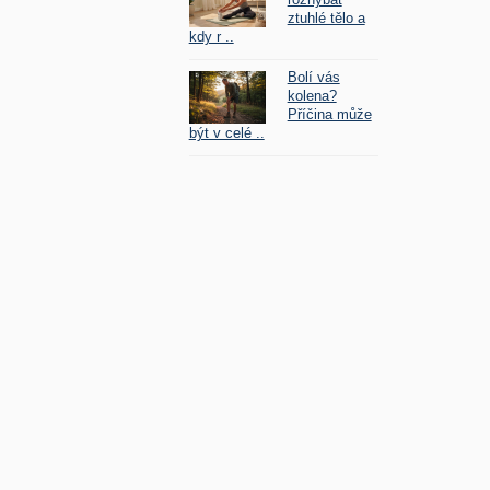
ztuhlé tělo a
kdy r ..
Bolí vás
kolena?
Příčina může
být v celé ..