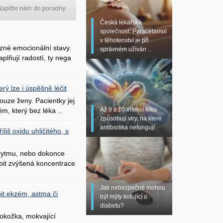
Česká lékařská
společnost: Paracetamol
v těhotenství je při
zné emocionální stavy.
správném užíván ..
plňují radostí, ty nega
erý lze i úspěšně léčit
uze ženy. Pacientky jej
Až 9 z 10 infekcí krku
ém, který bez léka ..
způsobují viry, na které
antibiotika nefungují
liš oxidu uhličitého, s
 rytmu, nebo dokonce
bit zvýšená koncentrace
Jak nebezpečné mohou
it ekzém, astma či
být mýty kolující o
diabetu?
okožka, mokvající