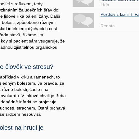
isející s refluxem, tedy
Lída
zlínáním žaludečních šťáv do
Pozdrav z lázní Ti 
e lidově říká pálení žáhy. Další
u bolesti, způsobené různými
Renata
klad infekcemi dýchacích cest.
 řada stavů, říkáme jim
kdy si pacient sám vsugeruje, že
žádnou zjistitelnou organickou
je člověk ve stresu?
například v krku a ramenech, to
ásledným bolestem. Je pravda, že
 různé bolesti, často i na
myokardu. V takové chvíli je třeba
aždopádně infarkt se projevuje
ucností, strachem. Ostrá píchavá
 se srdcem nesouvisí.
lest na hrudi je