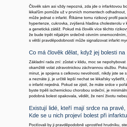
Člověk sám asi vždy nepozná, zda jde o infarktovou bol
lékařům pomůže už v prvních momentech odhadnout, 
může jednat o infarkt. Říkáme tomu rizikový profil paci
hypertenze, cukrovka, zvýšená hladina cholesterolu v 
a genetická zátěž. Pokud má člověk více těchto rizikov
že bude trpět nějakým srdečně cévním onemocněním, a
s větší pravděpodobností může signalizovat infarkt my
Co má člověk dělat, když jej bolesti na
Základní rada zní: zůstat v klidu, moc se nepohybovat 
okamžitě volat zdravotnickou záchrannou službu. Pokud
minut, je spojena s celkovou nevolností, nikdy jste se 
a neznáte ji, je určitě lepší nechat se lékařsky vyšetřit
o infarkt nejedná. Pokud se zjistí, že máte srdce v poř
byste trpěli ischemickou chorobou srdeční, je minimální
podobná bolest opakovala, vědět, že není životu nebe
Existují lidé, kteří mají srdce na pravé
Kde se u nich projeví bolest při infarkt
Pociťovali by ji pravděpodobně uprostřed hrudníku, stej