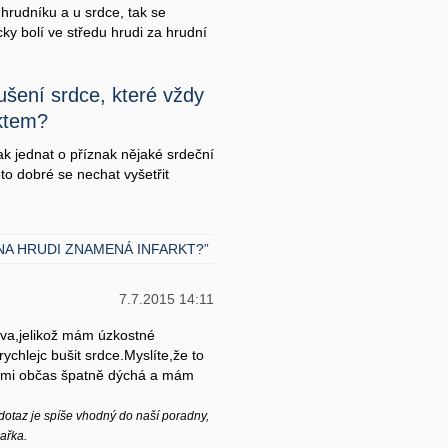
 hrudníku a u srdce, tak se
ky bolí ve středu hrudi za hrudní
ušení srdce, které vždy
rktem?
k jednat o příznak nějaké srdeční
to dobré se nechat vyšetřit
NA HRUDI ZNAMENÁ INFARKT?”
7.7.2015 14:11
iva,jelikož mám úzkostné
ychlejc bušit srdce.Myslíte,že to
 mi občas špatně dýchá a mám
dotaz je spíše vhodný do naší poradny,
ařka.