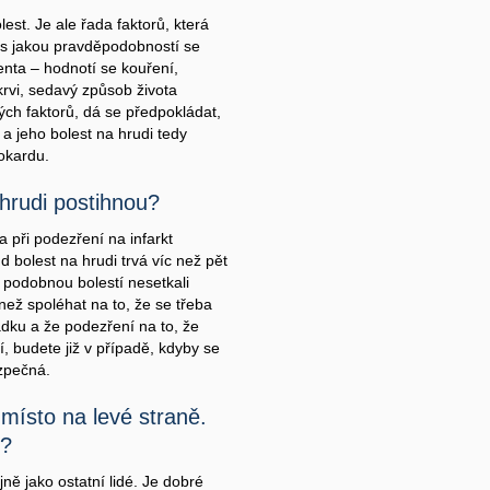
est. Je ale řada faktorů, která
s jakou pravděpodobností se
enta – hodnotí se kouření,
krvi, sedavý způsob života
ých faktorů, dá se předpokládat,
 jeho bolest na hrudi tedy
okardu.
 hrudi postihnou?
a při podezření na infarkt
 bolest na hrudi trvá víc než pět
s podobnou bolestí nesetkali
, než spoléhat na to, že se třeba
ádku a že podezření na to, že
, budete již v případě, kdyby se
zpečná.
, místo na levé straně.
u?
ně jako ostatní lidé. Je dobré