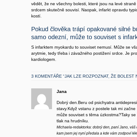
vědět, že ne všechny bolesti, které jsou na levé straně
srdcem skutečně souvisí. Naopak, infarkt opravdu typic
kostí.
Pokud člověka trápí opakované silné b
samo odezní, může to souviset s infa
S infarktem myokardu to souviset nemusí. Může se vša
arytmie, tedy třeba i závažného postižení srdce. Je pro
kardiologem.
3 KOMENTÁŘE “JAK LZE ROZPOZNAT, ŽE BOLEST 
Jana
Dobrý den.Beru od psichyatra antidepres
stavy.Když vstanu z postele tak mi začne r
může souviset s těma úzkostma?Taky se
tlak na hrudníku.
Michaela-redaktorka: dobrý den, paní Jano, váš 
kam jsem jej nyní předala a kde vám zodpoví lék