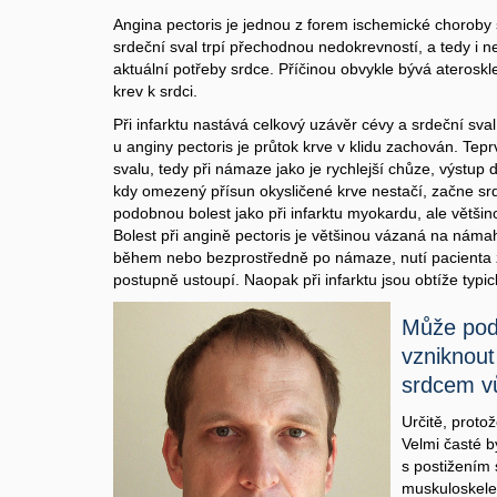
Angina pectoris je jednou z forem ischemické choroby s
srdeční sval trpí přechodnou nedokrevností, a tedy i n
aktuální potřeby srdce. Příčinou obvykle bývá ateroskle
krev k srdci.
Při infarktu nastává celkový uzávěr cévy a srdeční sval
u anginy pectoris je průtok krve v klidu zachován. Tepr
svalu, tedy při námaze jako je rychlejší chůze, výstup
kdy omezený přísun okysličené krve nestačí, začne srd
podobnou bolest jako při infarktu myokardu, ale většin
Bolest při angině pectoris je většinou vázaná na nám
během nebo bezprostředně po námaze, nutí pacienta z
postupně ustoupí. Naopak při infarktu jsou obtíže typic
Může pode
vzniknout 
srdcem v
Určitě, protož
Velmi časté b
s postižením
muskuloskelet