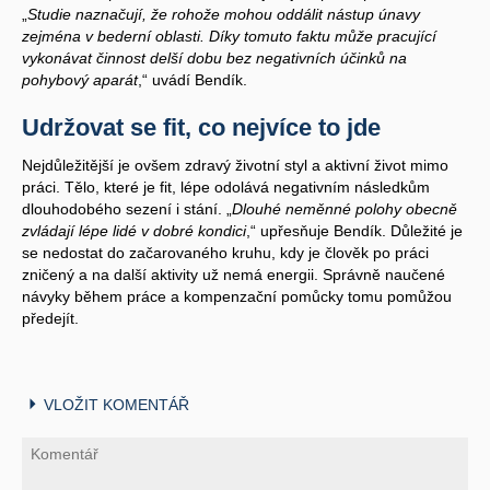
„
Studie naznačují, že rohože mohou oddálit nástup únavy
zejména v bederní oblasti. Díky tomuto faktu může pracující
vykonávat činnost delší dobu bez negativních účinků na
pohybový aparát
,“ uvádí Bendík.
Udržovat se fit, co nejvíce to jde
Nejdůležitější je ovšem zdravý životní styl a aktivní život mimo
práci. Tělo, které je fit, lépe odolává negativním následkům
dlouhodobého sezení i stání. „
Dlouhé neměnné polohy obecně
zvládají lépe lidé v dobré kondici
,“ upřesňuje Bendík. Důležité je
se nedostat do začarovaného kruhu, kdy je člověk po práci
zničený a na další aktivity už nemá energii. Správně naučené
návyky během práce a kompenzační pomůcky tomu pomůžou
předejít.
VLOŽIT KOMENTÁŘ