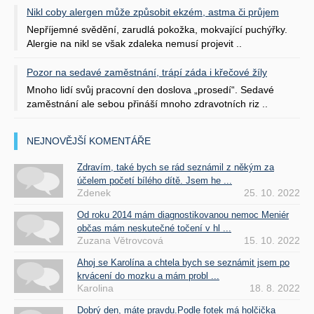
Nikl coby alergen může způsobit ekzém, astma či průjem
Nepříjemné svědění, zarudlá pokožka, mokvající puchýřky.
Alergie na nikl se však zdaleka nemusí projevit ..
Pozor na sedavé zaměstnání, trápí záda i křečové žíly
Mnoho lidí svůj pracovní den doslova „prosedí“. Sedavé
zaměstnání ale sebou přináší mnoho zdravotních riz ..
NEJNOVĚJŠÍ KOMENTÁŘE
Zdravím, také bych se rád seznámil z někým za
účelem početí bílého dítě. Jsem he ...
Zdenek
25. 10. 2022
Od roku 2014 mám diagnostikovanou nemoc Meniér
občas mám neskutečné točení v hl ...
Zuzana Větrovcová
15. 10. 2022
Ahoj se Karolína a chtela bych se seznámit jsem po
krvácení do mozku a mám probl ...
Karolina
18. 8. 2022
Dobrý den, máte pravdu.Podle fotek má holčička