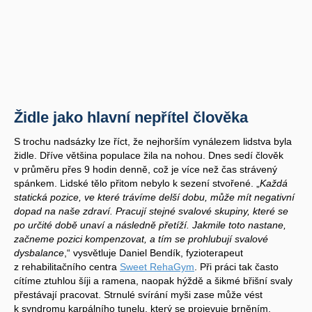
Židle jako hlavní nepřítel člověka
S trochu nadsázky lze říct, že nejhorším vynálezem lidstva byla
židle. Dříve většina populace žila na nohou. Dnes sedí člověk
v průměru přes 9 hodin denně, což je více než čas strávený
spánkem. Lidské tělo přitom nebylo k sezení stvořené. „
Každá
statická pozice, ve které trávíme delší dobu, může mít negativní
dopad na naše zdraví. Pracují stejné svalové skupiny, které se
po určité době unaví a následně přetíží. Jakmile toto nastane,
začneme pozici kompenzovat, a tím se prohlubují svalové
dysbalance
,“ vysvětluje Daniel Bendík, fyzioterapeut
z rehabilitačního centra
Sweet RehaGym
. Při práci tak často
cítíme ztuhlou šíji a ramena, naopak hýždě a šikmé břišní svaly
přestávají pracovat. Strnulé svírání myši zase může vést
k syndromu karpálního tunelu, který se projevuje brněním,