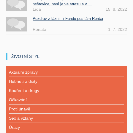
neštovice, paní je ve stresu a v ...
Lída
15. 8. 2022
Pozdrav z lázní Ti Fando posílám Renča
Renata
1. 7. 2022
ŽIVOTNÍ STYL
Aktuální zprávy
Hubnutí a diety
Kouření a drogy
Očkování
Proti únavě
Sex a vztahy
Úrazy