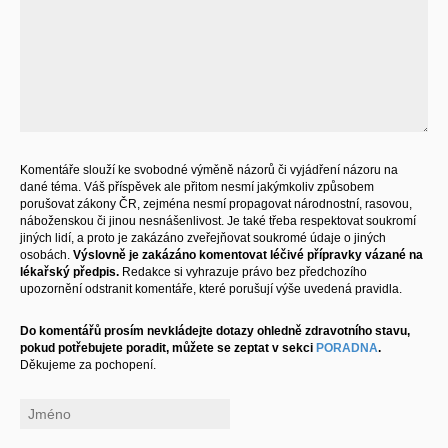
Komentáře slouží ke svobodné výměně názorů či vyjádření názoru na
dané téma. Váš příspěvek ale přitom nesmí jakýmkoliv způsobem
porušovat zákony ČR, zejména nesmí propagovat národnostní, rasovou,
náboženskou či jinou nesnášenlivost. Je také třeba respektovat soukromí
jiných lidí, a proto je zakázáno zveřejňovat soukromé údaje o jiných
osobách.
Výslovně je zakázáno komentovat léčivé přípravky vázané na
lékařský předpis.
Redakce si vyhrazuje právo bez předchozího
upozornění odstranit komentáře, které porušují výše uvedená pravidla.
Do komentářů prosím nevkládejte dotazy ohledně zdravotního stavu,
pokud potřebujete poradit, můžete se zeptat v sekci
PORADNA
.
Děkujeme za pochopení.