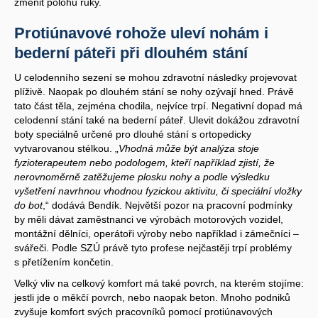
změnit polohu ruky.
Protiúnavové rohože uleví nohám i
bederní páteři při dlouhém stání
U celodenního sezení se mohou zdravotní následky projevovat
plíživě. Naopak po dlouhém stání se nohy ozývají hned. Právě
tato část těla, zejména chodila, nejvíce trpí. Negativní dopad má
celodenní stání také na bederní páteř. Ulevit dokážou zdravotní
boty speciálně určené pro dlouhé stání s ortopedicky
vytvarovanou stélkou. „
Vhodná může být analýza stoje
fyzioterapeutem nebo podologem, kteří například zjistí, že
nerovnoměrně zatěžujeme plosku nohy a podle výsledku
vyšetření navrhnou vhodnou fyzickou aktivitu, či speciální vložky
do bot
,“ dodává Bendík. Největší pozor na pracovní podmínky
by měli dávat zaměstnanci ve výrobách motorových vozidel,
montážní dělníci, operátoři výroby nebo například i zámečníci –
svářeči. Podle SZÚ právě tyto profese nejčastěji trpí problémy
s přetížením končetin.
Velký vliv na celkový komfort má také povrch, na kterém stojíme:
jestli jde o měkčí povrch, nebo naopak beton. Mnoho podniků
zvyšuje komfort svých pracovníků pomocí protiúnavových