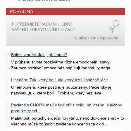
PORADNA
Bolest v srdci: Jak ji překonat?
V průběhu života prožíváme různé emocionální stavy.
Zatímco pozitivní emoce nás naplňují radostí, ty nega ..
Lipedém: Tuk, který bolí, ale který lze i úspěšně léčit
Onemocnění, které postihuje pouze ženy. Pacientky jej
nazývají „tuk, který bolí“. Problém, který bez léka ..
Pacienti s CHOPN mají v krvi příliš oxidu uhličitého, s léčbou
pomůže speci ..
Malátnost, poruchy srdečního rytmu, nebo dokonce smrt – to
všechno může způsobit zvýšená koncentrace oxid ..