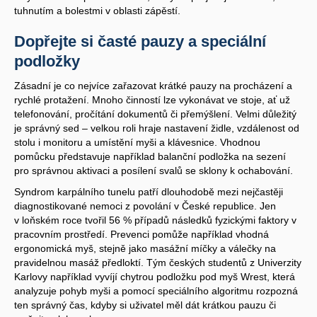
tuhnutím a bolestmi v oblasti zápěstí.
Dopřejte si časté pauzy a speciální
podložky
Zásadní je co nejvíce zařazovat krátké pauzy na procházení a
rychlé protažení. Mnoho činností lze vykonávat ve stoje, ať už
telefonování, pročítání dokumentů či přemýšlení. Velmi důležitý
je správný sed – velkou roli hraje nastavení židle, vzdálenost od
stolu i monitoru a umístění myši a klávesnice. Vhodnou
pomůcku představuje například balanční podložka na sezení
pro správnou aktivaci a posílení svalů se sklony k ochabování.
Syndrom karpálního tunelu patří dlouhodobě mezi nejčastěji
diagnostikované nemoci z povolání v České republice. Jen
v loňském roce tvořil 56 % případů následků fyzickými faktory v
pracovním prostředí. Prevenci pomůže například vhodná
ergonomická myš, stejně jako masážní míčky a válečky na
pravidelnou masáž předloktí. Tým českých studentů z Univerzity
Karlovy například vyvíjí chytrou podložku pod myš Wrest, která
analyzuje pohyb myši a pomocí speciálního algoritmu rozpozná
ten správný čas, kdyby si uživatel měl dát krátkou pauzu či