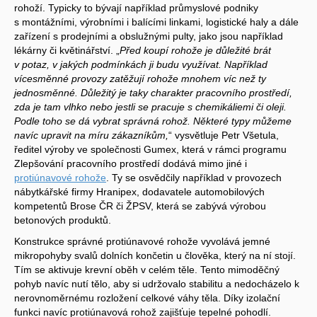
rohoží. Typicky to bývají například průmyslové podniky
s montážními, výrobními i balícími linkami, logistické haly a dále
zařízení s prodejními a obslužnými pulty, jako jsou například
lékárny či květinářství. „
Před koupí rohože je důležité brát
v potaz, v jakých podmínkách ji budu využívat. Například
vícesměnné provozy zatěžují rohože mnohem víc než ty
jednosměnné. Důležitý je taky charakter pracovního prostředí,
zda je tam vlhko nebo jestli se pracuje s chemikáliemi či oleji.
Podle toho se dá vybrat správná rohož. Některé typy můžeme
navíc upravit na míru zákazníkům,
“ vysvětluje Petr Všetula,
ředitel výroby ve společnosti Gumex, která v rámci programu
Zlepšování pracovního prostředí dodává mimo jiné i
protiúnavové rohože
. Ty se osvědčily například v provozech
nábytkářské firmy Hranipex, dodavatele automobilových
kompetentů Brose ČR či ŽPSV, která se zabývá výrobou
betonových produktů.
Konstrukce správné protiúnavové rohože vyvolává jemné
mikropohyby svalů dolních končetin u člověka, který na ní stojí.
Tím se aktivuje krevní oběh v celém těle. Tento mimoděčný
pohyb navíc nutí tělo, aby si udržovalo stabilitu a nedocházelo k
nerovnoměrnému rozložení celkové váhy těla. Díky izolační
funkci navíc protiúnavová rohož zajišťuje tepelné pohodlí.