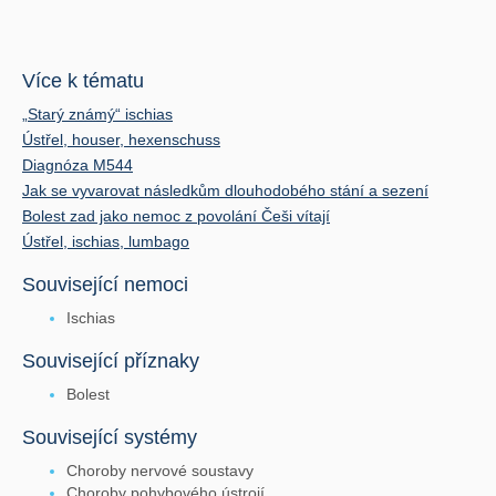
Více k tématu
„Starý známý“ ischias
Ústřel, houser, hexenschuss
Diagnóza M544
Jak se vyvarovat následkům dlouhodobého stání a sezení
Bolest zad jako nemoc z povolání Češi vítají
Ústřel, ischias, lumbago
Související nemoci
Ischias
Související příznaky
Bolest
Související systémy
Choroby nervové soustavy
Choroby pohybového ústrojí