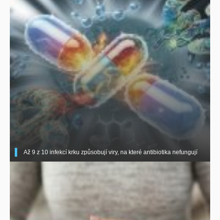
Až 9 z 10 infekcí krku způsobují viry, na které antibiotika nefungují