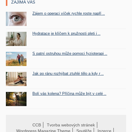
ZAJÍMÁ VÁS
Zájem o operaci víček rychle roste napří ..
Hydratace je klíčem k pružnosti pleti i ..
S patní ostruhou může pomoci fyzioterapi ..
Jak po ránu rozhýbat ztuhlé tělo a kdy r ..
Bolí vás kolena? Příčina může být v celé ..
CCB
Tvorba webových stránek
Wordpress Magazine Theme
Soutěže
Inzerce