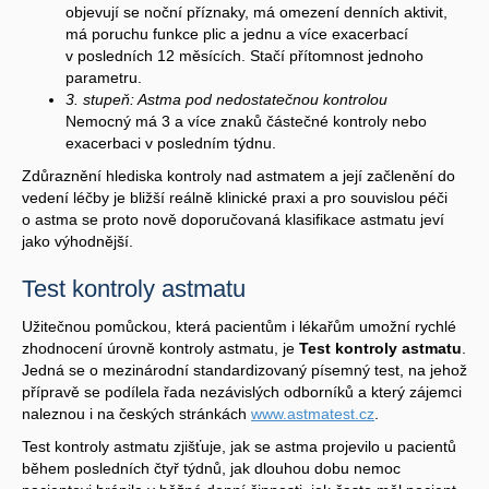
objevují se noční příznaky, má omezení denních aktivit,
má poruchu funkce plic a jednu a více exacerbací
v posledních 12 měsících. Stačí přítomnost jednoho
parametru.
3. stupeň: Astma pod nedostatečnou kontrolou
Nemocný má 3 a více znaků částečné kontroly nebo
exacerbaci v posledním týdnu.
Zdůraznění hlediska kontroly nad astmatem a její začlenění do
vedení léčby je bližší reálně klinické praxi a pro souvislou péči
o astma se proto nově doporučovaná klasifikace astmatu jeví
jako výhodnější.
Test kontroly astmatu
Užitečnou pomůckou, která pacientům i lékařům umožní rychlé
zhodnocení úrovně kontroly astmatu, je
Test kontroly astmatu
.
Jedná se o mezinárodní standardizovaný písemný test, na jehož
přípravě se podílela řada nezávislých odborníků a který zájemci
naleznou i na českých stránkách
www.astmatest.cz
.
Test kontroly astmatu zjišťuje, jak se astma projevilo u pacientů
během posledních čtyř týdnů, jak dlouhou dobu nemoc