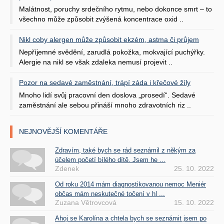
Malátnost, poruchy srdečního rytmu, nebo dokonce smrt – to
všechno může způsobit zvýšená koncentrace oxid ..
Nikl coby alergen může způsobit ekzém, astma či průjem
Nepříjemné svědění, zarudlá pokožka, mokvající puchýřky.
Alergie na nikl se však zdaleka nemusí projevit ..
Pozor na sedavé zaměstnání, trápí záda i křečové žíly
Mnoho lidí svůj pracovní den doslova „prosedí“. Sedavé
zaměstnání ale sebou přináší mnoho zdravotních riz ..
NEJNOVĚJŠÍ KOMENTÁŘE
Zdravím, také bych se rád seznámil z někým za
účelem početí bílého dítě. Jsem he ...
Zdenek
25. 10. 2022
Od roku 2014 mám diagnostikovanou nemoc Meniér
občas mám neskutečné točení v hl ...
Zuzana Větrovcová
15. 10. 2022
Ahoj se Karolína a chtela bych se seznámit jsem po