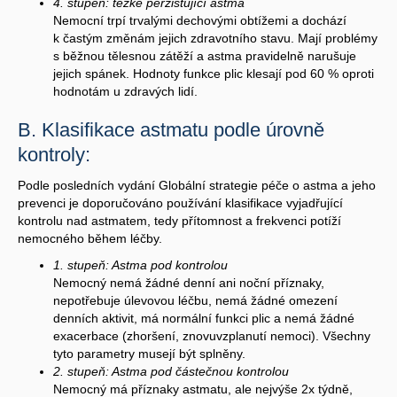
4. stupeň: těžké perzistující astma
Nemocní trpí trvalými dechovými obtížemi a dochází
k častým změnám jejich zdravotního stavu. Mají problémy
s běžnou tělesnou zátěží a astma pravidelně narušuje
jejich spánek. Hodnoty funkce plic klesají pod 60 % oproti
hodnotám u zdravých lidí.
B. Klasifikace astmatu podle úrovně
kontroly:
Podle posledních vydání Globální strategie péče o astma a jeho
prevenci je doporučováno používání klasifikace vyjadřující
kontrolu nad astmatem, tedy přítomnost a frekvenci potíží
nemocného během léčby.
1. stupeň: Astma pod kontrolou
Nemocný nemá žádné denní ani noční příznaky,
nepotřebuje úlevovou léčbu, nemá žádné omezení
denních aktivit, má normální funkci plic a nemá žádné
exacerbace (zhoršení, znovuvzplanutí nemoci). Všechny
tyto parametry musejí být splněny.
2. stupeň: Astma pod částečnou kontrolou
Nemocný má příznaky astmatu, ale nejvýše 2x týdně,