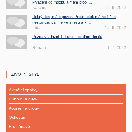
krvácení do mozku a mám probl ...
Karolina
18. 8. 2022
Dobrý den, máte pravdu.Podle fotek má holčička
neštovice, paní je ve stresu a v ...
Lída
15. 8. 2022
Pozdrav z lázní Ti Fando posílám Renča
Renata
1. 7. 2022
ŽIVOTNÍ STYL
Aktuální zprávy
Hubnutí a diety
Kouření a drogy
Očkování
Proti únavě