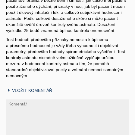
pacientovi bránila v běžné denní činnosti, jak často měl pacient
pocit ztíženého dýchání, příznaky v noci, jak byl pacient nucen
použít úlevový inhalační lék, a celkové subjektivní hodnocení
astmatu. Podle celkově dosaženého skóre si může pacient
okamžitě ověřit úroveň kontroly svého astmatu. Dosažení
výsledku 25 bodů znamená úplnou kontrolu onemocnění.
Test hodnotí především příznaky nemoci a k úplnému
a přesnému hodnocení je vždy třeba vyhodnotit i objektivní
parametry, především hodnoty spirometrického vyšetření. Test
kontroly astmatu nicméně velmi užitečně vyplňuje určitou
mezeru v hodnocení kontroly astmatu tím, že pomáhá
standardně objektivizovat pocity a vnímání nemoci samotným
nemocným.
VLOŽIT KOMENTÁŘ