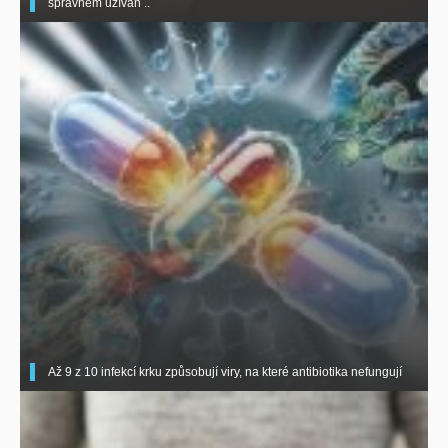
správném užíván ..
Až 9 z 10 infekcí krku způsobují viry, na které antibiotika nefungují