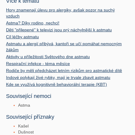
Více k tématu
Hory znamenají úlevu pro alergiky, avšak pozor na suchý
vzduch
Astma? Díky rodino, nechci!
Děti "přilepené" k televizi jsou prý náchylnější k astmatu
Cíl léčby astmatu
Astmatu a alergií přibývá, kantoři se učí pomáhat nemocným
žákům
Aktivity u příležitosti Světového dne astmatu
Respirační infekce - téma měsíce
Rodiče by měli předcházet letním rizikům pro astmatické dítě
Indové polykají živé rybky, mají je trvale zbavit astmatu
Kde se využívá kognitivně behaviorální terapie (KBT)
Související nemoci
Astma
Související příznaky
Kašel
Dušnost