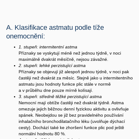
A. Klasifikace astmatu podle tíže
onemocnění:
1. stupeň: intermitentní astma
Příznaky se vyskytují méně než jednou týdně, v noci
maximálně dvakrát měsíčně, nejsou závažné.
2. stupeň: lehké perzistující astma
Příznaky se objevují již alespoň jednou týdně, v noci pak
častěji než dvakrát za měsíc. Stejně jako u intermitentního
astmatu jsou hodnoty funkce plic stále v normě
a v průběhu dne pouze mírně kolísají.
3. stupeň: středně těžké perzistující astma
Nemocní mají obtíže častěji než dvakrát týdně. Astma
omezuje jejich běžnou denní fyzickou aktivitu a ovlivňuje
spánek. Neobejdou se již bez pravidelného používání
inhalačního bronchodilatačního léku (uvolňuje dýchací
cesty). Dochází také ke zhoršení funkce plic pod ještě
normální hodnotu 80 %.