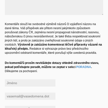
Komentáře slouží ke svobodné výměně názorů či vyjádření názoru na
dané téma. Váš příspěvek ale přitom nesmí jakýmkoliv způsobem
porušovat zákony ČR, zejména nesmí propagovat národnostní, rasovou,
náboženskou či jinou nesnášenlivost. Je také třeba respektovat soukromí
jiných lidí, a proto je zakázáno zveřejňovat soukromé údaje o jiných
osobách.
Výslovně je zakázáno komentovat léčivé přípravky vázané na
lékařský předpis.
Redakce si vyhrazuje právo bez předchozího
upozornění odstranit komentáře, které porušují výše uvedená pravidla.
Do komentářů prosím nevkládejte dotazy ohledně zdravotního stavu,
pokud potřebujete poradit, můžete se zeptat v sekci
PORADNA
.
Děkujeme za pochopení.