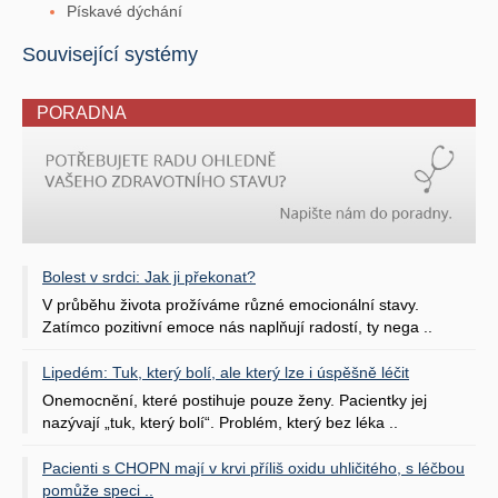
Pískavé dýchání
Související systémy
PORADNA
Bolest v srdci: Jak ji překonat?
V průběhu života prožíváme různé emocionální stavy.
Zatímco pozitivní emoce nás naplňují radostí, ty nega ..
Lipedém: Tuk, který bolí, ale který lze i úspěšně léčit
Onemocnění, které postihuje pouze ženy. Pacientky jej
nazývají „tuk, který bolí“. Problém, který bez léka ..
Pacienti s CHOPN mají v krvi příliš oxidu uhličitého, s léčbou
pomůže speci ..