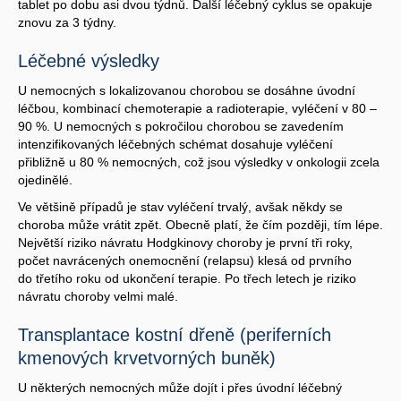
tablet po dobu asi dvou týdnů. Další léčebný cyklus se opakuje
znovu za 3 týdny.
Léčebné výsledky
U nemocných s lokalizovanou chorobou se dosáhne úvodní
léčbou, kombinací chemoterapie a radioterapie, vyléčení v 80 –
90 %. U nemocných s pokročilou chorobou se zavedením
intenzifikovaných léčebných schémat dosahuje vyléčení
přibližně u 80 % nemocných, což jsou výsledky v onkologii zcela
ojedinělé.
Ve většině případů je stav vyléčení trvalý, avšak někdy se
choroba může vrátit zpět. Obecně platí, že čím později, tím lépe.
Největší riziko návratu Hodgkinovy choroby je první tři roky,
počet navrácených onemocnění (relapsu) klesá od prvního
do třetího roku od ukončení terapie. Po třech letech je riziko
návratu choroby velmi malé.
Transplantace kostní dřeně (periferních
kmenových krvetvorných buněk)
U některých nemocných může dojít i přes úvodní léčebný