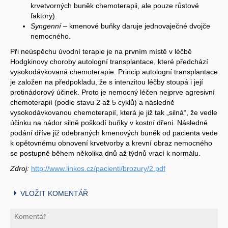
krvetvorných buněk chemoterapii, ale pouze růstové
faktory).
Syngenní
– kmenové buňky daruje jednovaječné dvojče
nemocného.
Při neúspěchu úvodní terapie je na prvním místě v léčbě
Hodgkinovy choroby autologní transplantace, které předchází
vysokodávkovaná chemoterapie. Princip autologní transplantace
je založen na předpokladu, že s intenzitou léčby stoupá i její
protinádorový účinek. Proto je nemocný léčen nejprve agresivní
chemoterapií (podle stavu 2 až 5 cyklů) a následně
vysokodávkovanou chemoterapií, která je již tak „silná“, že vedle
účinku na nádor silně poškodí buňky v kostní dřeni. Následné
podání dříve již odebraných kmenových buněk od pacienta vede
k opětovnému obnovení krvetvorby a krevní obraz nemocného
se postupně během několika dnů až týdnů vrací k normálu.
Zdroj:
http://www.linkos.cz/pacienti/brozury/2.pdf
VLOŽIT KOMENTÁŘ