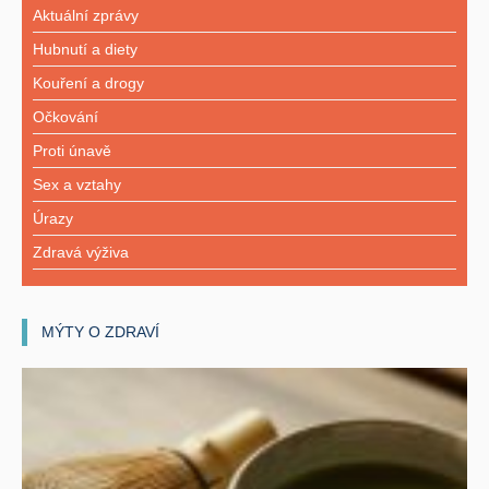
Aktuální zprávy
Hubnutí a diety
Kouření a drogy
Očkování
Proti únavě
Sex a vztahy
Úrazy
Zdravá výživa
MÝTY O ZDRAVÍ