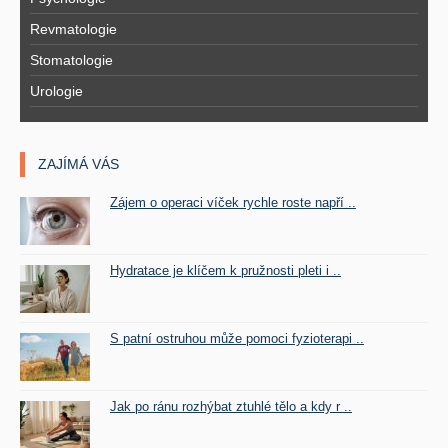
Revmatologie
Stomatologie
Urologie
ZAJÍMÁ VÁS
Zájem o operaci víček rychle roste napří ..
Hydratace je klíčem k pružnosti pleti i ..
S patní ostruhou může pomoci fyzioterapi ..
Jak po ránu rozhýbat ztuhlé tělo a kdy r ..