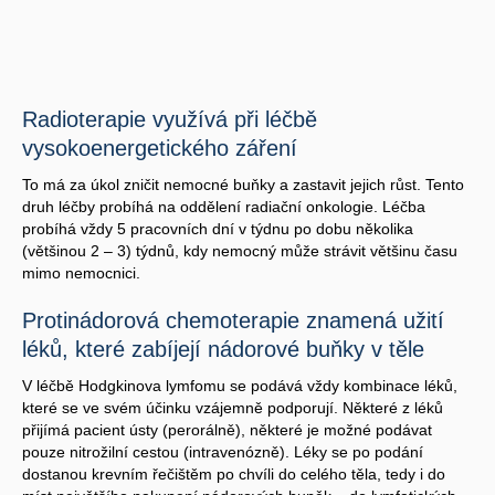
Radioterapie využívá při léčbě
vysokoenergetického záření
To má za úkol zničit nemocné buňky a zastavit jejich růst. Tento
druh léčby probíhá na oddělení radiační onkologie. Léčba
probíhá vždy 5 pracovních dní v týdnu po dobu několika
(většinou 2 – 3) týdnů, kdy nemocný může strávit většinu času
mimo nemocnici.
Protinádorová chemoterapie znamená užití
léků, které zabíjejí nádorové buňky v těle
V léčbě Hodgkinova lymfomu se podává vždy kombinace léků,
které se ve svém účinku vzájemně podporují. Některé z léků
přijímá pacient ústy (perorálně), některé je možné podávat
pouze nitrožilní cestou (intravenózně). Léky se po podání
dostanou krevním řečištěm po chvíli do celého těla, tedy i do