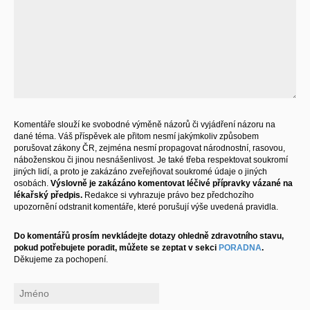
Komentáře slouží ke svobodné výměně názorů či vyjádření názoru na
dané téma. Váš příspěvek ale přitom nesmí jakýmkoliv způsobem
porušovat zákony ČR, zejména nesmí propagovat národnostní, rasovou,
náboženskou či jinou nesnášenlivost. Je také třeba respektovat soukromí
jiných lidí, a proto je zakázáno zveřejňovat soukromé údaje o jiných
osobách.
Výslovně je zakázáno komentovat léčivé přípravky vázané na
lékařský předpis.
Redakce si vyhrazuje právo bez předchozího
upozornění odstranit komentáře, které porušují výše uvedená pravidla.
Do komentářů prosím nevkládejte dotazy ohledně zdravotního stavu,
pokud potřebujete poradit, můžete se zeptat v sekci
PORADNA
.
Děkujeme za pochopení.