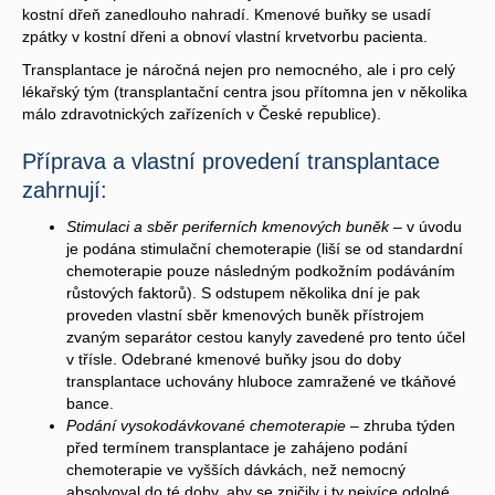
kostní dřeň zanedlouho nahradí. Kmenové buňky se usadí
zpátky v kostní dřeni a obnoví vlastní krvetvorbu pacienta.
Transplantace je náročná nejen pro nemocného, ale i pro celý
lékařský tým (transplantační centra jsou přítomna jen v několika
málo zdravotnických zařízeních v České republice).
Příprava a vlastní provedení transplantace
zahrnují:
Stimulaci a sběr periferních kmenových buněk
– v úvodu
je podána stimulační chemoterapie (liší se od standardní
chemoterapie pouze následným podkožním podáváním
růstových faktorů). S odstupem několika dní je pak
proveden vlastní sběr kmenových buněk přístrojem
zvaným separátor cestou kanyly zavedené pro tento účel
v třísle. Odebrané kmenové buňky jsou do doby
transplantace uchovány hluboce zamražené ve tkáňové
bance.
Podání vysokodávkované chemoterapie
– zhruba týden
před termínem transplantace je zahájeno podání
chemoterapie ve vyšších dávkách, než nemocný
absolvoval do té doby, aby se zničily i ty nejvíce odolné