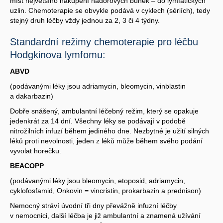
míst největšího nakupení nádorových buněk – do lymfatických
uzlin. Chemoterapie se obvykle podává v cyklech (sériích), tedy
stejný druh léčby vždy jednou za 2, 3 či 4 týdny.
Standardní režimy chemoterapie pro léčbu
Hodgkinova lymfomu:
ABVD
(podávanými léky jsou adriamycin, bleomycin, vinblastin
a dakarbazin)
Dobře snášený, ambulantní léčebný režim, který se opakuje
jedenkrát za 14 dní. Všechny léky se podávají v podobě
nitrožilních infuzí během jediného dne. Nezbytné je užití silných
léků proti nevolnosti, jeden z léků může během svého podání
vyvolat horečku.
BEACOPP
(podávanými léky jsou bleomycin, etoposid, adriamycin,
cyklofosfamid, Onkovin = vincristin, prokarbazin a prednison)
Nemocný stráví úvodní tři dny převážně infuzní léčby
v nemocnici, další léčba je již ambulantní a znamená užívání