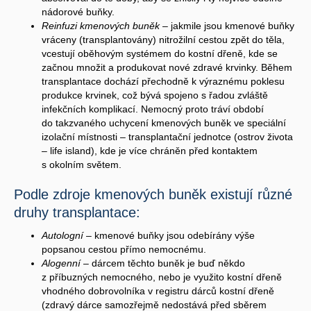
nádorové buňky.
Reinfuzi kmenových buněk
– jakmile jsou kmenové buňky
vráceny (transplantovány) nitrožilní cestou zpět do těla,
vcestují oběhovým systémem do kostní dřeně, kde se
začnou množit a produkovat nové zdravé krvinky. Během
transplantace dochází přechodně k výraznému poklesu
produkce krvinek, což bývá spojeno s řadou zvláště
infekčních komplikací. Nemocný proto tráví období
do takzvaného uchycení kmenových buněk ve speciální
izolační místnosti – transplantační jednotce (ostrov života
– life island), kde je více chráněn před kontaktem
s okolním světem.
Podle zdroje kmenových buněk existují různé
druhy transplantace:
Autologní
– kmenové buňky jsou odebírány výše
popsanou cestou přímo nemocnému.
Alogenní
– dárcem těchto buněk je buď někdo
z příbuzných nemocného, nebo je využito kostní dřeně
vhodného dobrovolníka v registru dárců kostní dřeně
(zdravý dárce samozřejmě nedostává před sběrem