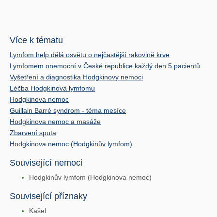
Více k tématu
Lymfom help dělá osvětu o nejčastější rakovině krve
Lymfomem onemocní v České republice každý den 5 pacientů
Vyšetření a diagnostika Hodgkinovy nemoci
Léčba Hodgkinova lymfomu
Hodgkinova nemoc
Guillain Barré syndrom - téma mesíce
Hodgkinova nemoc a masáže
Zbarvení sputa
Hodgkinova nemoc (Hodgkinův lymfom)
Související nemoci
Hodgkinův lymfom (Hodgkinova nemoc)
Související příznaky
Kašel