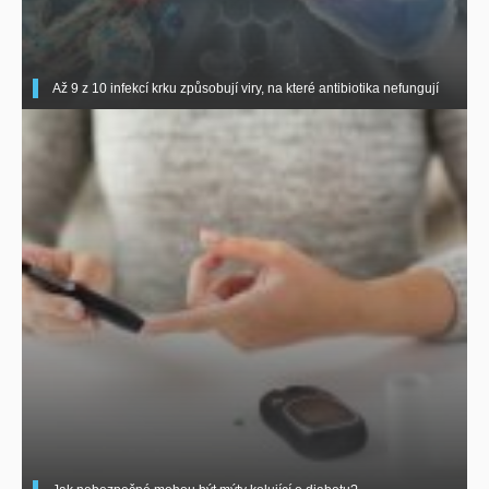
Až 9 z 10 infekcí krku způsobují viry, na které antibiotika nefungují