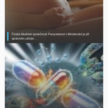
Česká lékařská společnost: Paracetamol v těhotenství je při
správném užíván ..