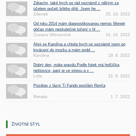
Zdravím, také bych se rád seznámil z někým za
účelem početí bílého dítě. Jsem he ...
Zdenek
25. 10. 2022
Od roku 2014 mám diagnostikovanou nemoc Meniér
občas mám neskutečné točení v hl ...
Zuzana Větrovcová
15. 10. 2022
Ahoj se Karolína a chtela bych se seznámit jsem po
krvácení do mozku a mám probl ...
Karolina
18. 8. 2022
Dobrý den, máte pravdu.Podle fotek má holčička
neštovice, paní je ve stresu a v ...
Lída
15. 8. 2022
Pozdrav z lázní Ti Fando posílám Renča
Renata
1. 7. 2022
ŽIVOTNÍ STYL