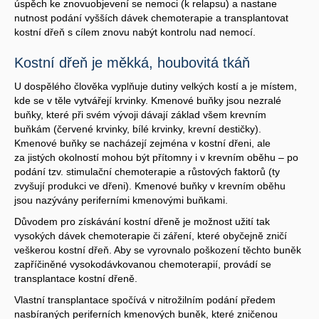
úspěch ke znovuobjevení se nemoci (k relapsu) a nastane
nutnost podání vyšších dávek chemoterapie a transplantovat
kostní dřeň s cílem znovu nabýt kontrolu nad nemocí.
Kostní dřeň je měkká, houbovitá tkáň
U dospělého člověka vyplňuje dutiny velkých kostí a je místem,
kde se v těle vytvářejí krvinky. Kmenové buňky jsou nezralé
buňky, které při svém vývoji dávají základ všem krevním
buňkám (červené krvinky, bílé krvinky, krevní destičky).
Kmenové buňky se nacházejí zejména v kostní dřeni, ale
za jistých okolností mohou být přítomny i v krevním oběhu – po
podání tzv. stimulační chemoterapie a růstových faktorů (ty
zvyšují produkci ve dřeni). Kmenové buňky v krevním oběhu
jsou nazývány periferními kmenovými buňkami.
Důvodem pro získávání kostní dřeně je možnost užití tak
vysokých dávek chemoterapie či záření, které obyčejně zničí
veškerou kostní dřeň. Aby se vyrovnalo poškození těchto buněk
zapříčiněné vysokodávkovanou chemoterapií, provádí se
transplantace kostní dřeně.
Vlastní transplantace spočívá v nitrožilním podání předem
nasbíraných periferních kmenových buněk, které zničenou