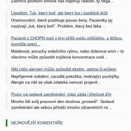
Zatímco pozitivní emoce nás naplňují radostí, ty nega ..
Lipedém: Tuk, který bolí, ale který lze i úspěšně léčit
Onemocnění, které postihuje pouze ženy. Pacientky jej
nazývají „tuk, který bolí“. Problém, který bez léka ..
Pacienti s CHOPN mají v krvi příliš oxidu uhličitého, s léčbou
pomůže speci ..
Malátnost, poruchy srdečního rytmu, nebo dokonce smrt – to
všechno může způsobit zvýšená koncentrace oxid ..
Nikl coby alergen může způsobit ekzém, astma či průjem
Nepříjemné svědění, zarudlá pokožka, mokvající puchýřky.
Alergie na nikl se však zdaleka nemusí projevit ..
Pozor na sedavé zaměstnání, trápí záda i křečové žíly
Mnoho lidí svůj pracovní den doslova „prosedí“. Sedavé
zaměstnání ale sebou přináší mnoho zdravotních riz ..
NEJNOVĚJŠÍ KOMENTÁŘE