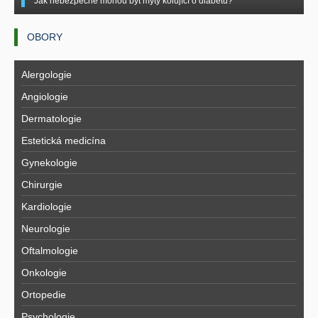
Jak nebezpečné mohou být mýty kolující o diabetu?
OBORY
Alergologie
Angiologie
Dermatologie
Estetická medicína
Gynekologie
Chirurgie
Kardiologie
Neurologie
Oftalmologie
Onkologie
Ortopedie
Psychologie