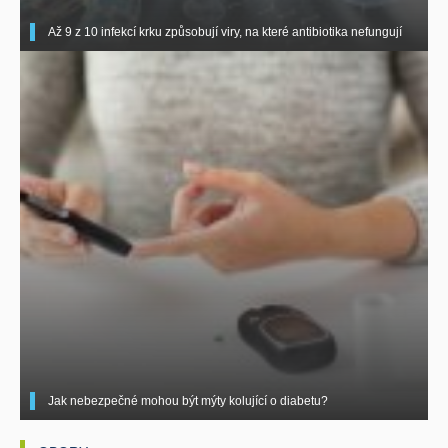
Až 9 z 10 infekcí krku způsobují viry, na které antibiotika nefungují
Jak nebezpečné mohou být mýty kolující o diabetu?