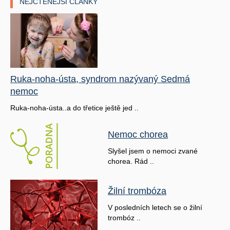
NEJČTENĚJŠÍ ČLÁNKY
Ruka-noha-ústa, syndrom nazývaný Sedmá
nemoc
Ruka-noha-ústa..a do třetice ještě jed ..
Nemoc chorea
Slyšel jsem o nemoci zvané
chorea. Rád ..
Žilní trombóza
V posledních letech se o žilní
trombóz ..