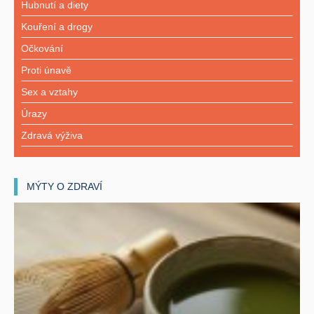
Hubnutí a diety
Kouření a drogy
Očkování
Proti únavě
Sex a vztahy
Úrazy
Zdravá výživa
MÝTY O ZDRAVÍ