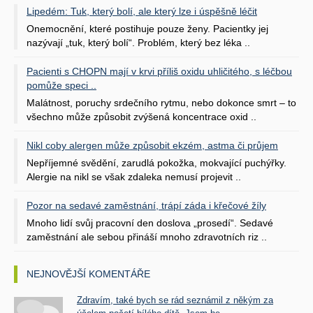
Lipedém: Tuk, který bolí, ale který lze i úspěšně léčit
Onemocnění, které postihuje pouze ženy. Pacientky jej
nazývají „tuk, který bolí“. Problém, který bez léka ..
Pacienti s CHOPN mají v krvi příliš oxidu uhličitého, s léčbou
pomůže speci ..
Malátnost, poruchy srdečního rytmu, nebo dokonce smrt – to
všechno může způsobit zvýšená koncentrace oxid ..
Nikl coby alergen může způsobit ekzém, astma či průjem
Nepříjemné svědění, zarudlá pokožka, mokvající puchýřky.
Alergie na nikl se však zdaleka nemusí projevit ..
Pozor na sedavé zaměstnání, trápí záda i křečové žíly
Mnoho lidí svůj pracovní den doslova „prosedí“. Sedavé
zaměstnání ale sebou přináší mnoho zdravotních riz ..
NEJNOVĚJŠÍ KOMENTÁŘE
Zdravím, také bych se rád seznámil z někým za