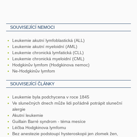
SOUVISEJÍCÍ NEMOCI
Leukemie akutní lymfoblastická (ALL)
Leukemie akutní myeloidní (AML)
Leukemie chronická lymfatická (CLL)
Leukemie chronická myeloidní (CML)
Hodgkinův lymfom (Hodgkinova nemoc)
Ne-Hodgkinův lymfom
SOUVISEJÍCÍ ČLÁNKY
Leukemie byla podchycena v roce 1845
Ve slunečných dnech může lidi pořádně potrápit sluneční
alergie
Akutní leukemie
Guillain Barré syndrom - téma mesíce
Léčba Hodgkinova lymfomu
Bez anestezie podstoupí hysteroskopii jen zlomek žen,