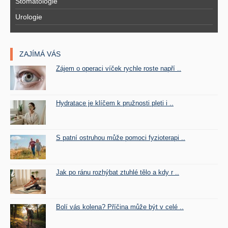
Stomatologie
Urologie
ZAJÍMÁ VÁS
Zájem o operaci víček rychle roste napří ..
Hydratace je klíčem k pružnosti pleti i ..
S patní ostruhou může pomoci fyzioterapi ..
Jak po ránu rozhýbat ztuhlé tělo a kdy r ..
Bolí vás kolena? Příčina může být v celé ..