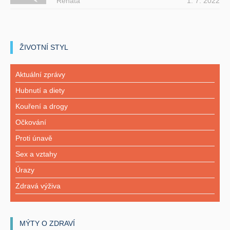
Renata
1. 7. 2022
ŽIVOTNÍ STYL
Aktuální zprávy
Hubnutí a diety
Kouření a drogy
Očkování
Proti únavě
Sex a vztahy
Úrazy
Zdravá výživa
MÝTY O ZDRAVÍ