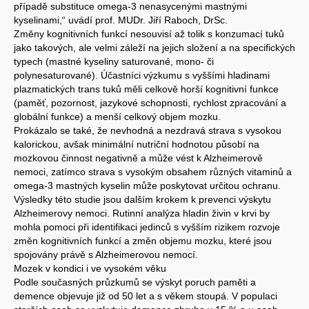
případě substituce omega-3 nenasycenými mastnými
kyselinami,“ uvádí prof. MUDr. Jiří Raboch, DrSc.
Změny kognitivních funkcí nesouvisí až tolik s konzumací tuků
jako takových, ale velmi záleží na jejich složení a na specifických
typech (mastné kyseliny saturované, mono- či
polynesaturované). Účastníci výzkumu s vyššími hladinami
plazmatických trans tuků měli celkově horší kognitivní funkce
(paměť, pozornost, jazykové schopnosti, rychlost zpracování a
globální funkce) a menší celkový objem mozku.
Prokázalo se také, že nevhodná a nezdravá strava s vysokou
kalorickou, avšak minimální nutriční hodnotou působí na
mozkovou činnost negativně a může vést k Alzheimerově
nemoci, zatímco strava s vysokým obsahem různých vitaminů a
omega-3 mastných kyselin může poskytovat určitou ochranu.
Výsledky této studie jsou dalším krokem k prevenci výskytu
Alzheimerovy nemoci. Rutinní analýza hladin živin v krvi by
mohla pomoci při identifikaci jedinců s vyšším rizikem rozvoje
změn kognitivních funkcí a změn objemu mozku, které jsou
spojovány právě s Alzheimerovou nemocí.
Mozek v kondici i ve vysokém věku
Podle současných průzkumů se výskyt poruch paměti a
demence objevuje již od 50 let a s věkem stoupá. V populaci