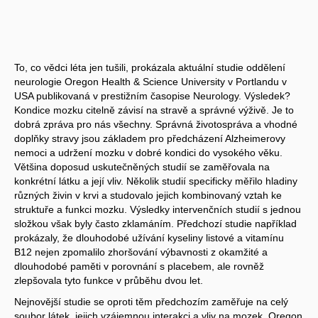
To, co vědci léta jen tušili, prokázala aktuální studie oddělení
neurologie Oregon Health & Science University v Portlandu v
USA publikovaná v prestižním časopise Neurology. Výsledek?
Kondice mozku citelně závisí na stravě a správné výživě. Je to
dobrá zpráva pro nás všechny. Správná životospráva a vhodné
doplňky stravy jsou základem pro předcházení Alzheimerovy
nemoci a udržení mozku v dobré kondici do vysokého věku.
Většina doposud uskutečněných studií se zaměřovala na
konkrétní látku a její vliv. Několik studií specificky měřilo hladiny
různých živin v krvi a studovalo jejich kombinovaný vztah ke
struktuře a funkci mozku. Výsledky intervenčních studií s jednou
složkou však byly často zklamáním. Předchozí studie například
prokázaly, že dlouhodobé užívání kyseliny listové a vitamínu
B12 nejen zpomalilo zhoršování výbavnosti z okamžité a
dlouhodobé paměti v porovnání s placebem, ale rovněž
zlepšovala tyto funkce v průběhu dvou let.
Nejnovější studie se oproti těm předchozím zaměřuje na celý
soubor látek, jejich vzájemnou interakci a vliv na mozek. Oregon