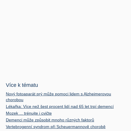
Více k tématu
Nový fotoaparát prý může pomoci lidem s Alzheimerovou
chorobou
Lékařka: Více než šest procent lidí nad 65 let trpí demencí
Mozek ... trénujte i cvičte
Demenci může způsobit mnoho různých faktorů
Vertebrogenní syndrom při Scheuermannově chorobě