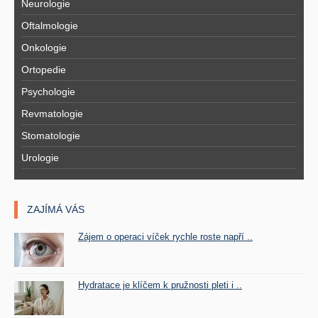
Neurologie
Oftalmologie
Onkologie
Ortopedie
Psychologie
Revmatologie
Stomatologie
Urologie
ZAJÍMÁ VÁS
Zájem o operaci víček rychle roste napří ..
Hydratace je klíčem k pružnosti pleti i ..