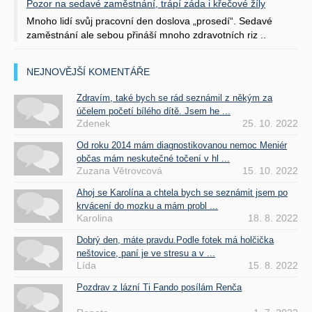
Pozor na sedavé zaměstnání, trápí záda i křečové žíly
Mnoho lidí svůj pracovní den doslova „prosedí“. Sedavé
zaměstnání ale sebou přináší mnoho zdravotních riz ..
NEJNOVĚJŠÍ KOMENTÁŘE
Zdravím, také bych se rád seznámil z někým za
účelem početí bílého dítě. Jsem he ...
Zdenek
25. 10. 2022
Od roku 2014 mám diagnostikovanou nemoc Meniér
občas mám neskutečné točení v hl ...
Zuzana Větrovcová
15. 10. 2022
Ahoj se Karolína a chtela bych se seznámit jsem po
krvácení do mozku a mám probl ...
Karolina
18. 8. 2022
Dobrý den, máte pravdu.Podle fotek má holčička
neštovice, paní je ve stresu a v ...
Lída
15. 8. 2022
Pozdrav z lázní Ti Fando posílám Renča