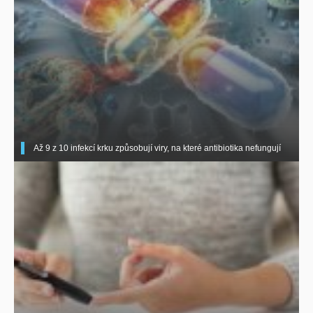
Až 9 z 10 infekcí krku způsobují viry, na které antibiotika nefungují