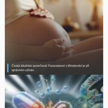
Česká lékařská společnost: Paracetamol v těhotenství je při
správném užíván ..