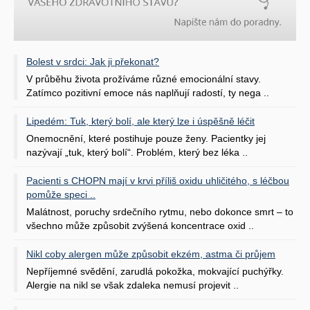
Bolest v srdci: Jak ji překonat?
V průběhu života prožíváme různé emocionální stavy.
Zatímco pozitivní emoce nás naplňují radostí, ty nega ..
Lipedém: Tuk, který bolí, ale který lze i úspěšně léčit
Onemocnění, které postihuje pouze ženy. Pacientky jej
nazývají „tuk, který bolí“. Problém, který bez léka ..
Pacienti s CHOPN mají v krvi příliš oxidu uhličitého, s léčbou
pomůže speci ..
Malátnost, poruchy srdečního rytmu, nebo dokonce smrt – to
všechno může způsobit zvýšená koncentrace oxid ..
Nikl coby alergen může způsobit ekzém, astma či průjem
Nepříjemné svědění, zarudlá pokožka, mokvající puchýřky.
Alergie na nikl se však zdaleka nemusí projevit ..