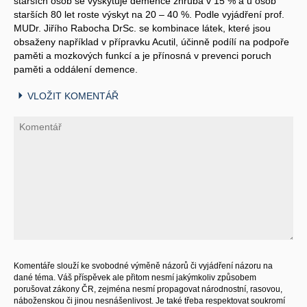
starších osob se vyskytuje demence zhruba v 15 % a u osob
starších 80 let roste výskyt na 20 – 40 %. Podle vyjádření prof.
MUDr. Jiřího Rabocha DrSc. se kombinace látek, které jsou
obsaženy například v přípravku Acutil, účinně podílí na podpoře
paměti a mozkových funkcí a je přínosná v prevenci poruch
paměti a oddálení demence.
VLOŽIT KOMENTÁŘ
Komentáře slouží ke svobodné výměně názorů či vyjádření názoru na
dané téma. Váš příspěvek ale přitom nesmí jakýmkoliv způsobem
porušovat zákony ČR, zejména nesmí propagovat národnostní, rasovou,
náboženskou či jinou nesnášenlivost. Je také třeba respektovat soukromí