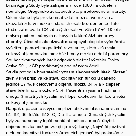
Brain Aging Study byla zahájena v roce 1989 na oddělení
neurologie Oregonské zdravovědné a přírodovědné univerzity.
Cílem studie bylo prozkoumat vztah mezi stavem živin a
ukazateli zdraví mozku u starších osob bez demence. Tato
studie zahrnovala 104 zdravých osob ve věku 87 +/- 10 let s
malým počtem známých rizikových faktorů Alzheimerovy
choroby. Účastníci absolvovali neuropsychologické vyšetření a
vyšetření pomocí magnetické rezonance, která zjišťovala
celkový objem mozku, stav bílé hmoty mozku a další parametry.
Soubor zkoumaných látek odpovídá složení výrobku Efalex
Active 50+, v ČR prodávaným pod názvem Acutil..
Studie potvrdila hmatatelný význam sledovaných látek. Složení
živin v krvi přispívá ke stavu kognitivních funkcí u daného
jedince 17 %, k celkovému objemu mozku 34 % a k zlepšení
stavu bílé hmoty mozku v 9 %. Pacienti s vyššími hladinami
omega-3 mastných kyselin měli lepší exekutivní funkce a větší
celkový objem mozku.
Naopak u pacientů s vyššími plazmatickými hladinami vitaminů
B1, B2, B6, folátu, B12, C, D a E a omega -3 mastných kyselin
byly zaznamenány lepší mentální funkce a menší úbytek
objemu mozku, což potvrzují i jiné výzkumy. „Největší pozitivní
efekt na kognitivní funkce stárnoucích jedinců byl prokázán v