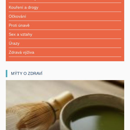
Kouření a drogy
Očkování
Proti únavě
Sex a vztahy
Úrazy
Zdravá výživa
MÝTY O ZDRAVÍ