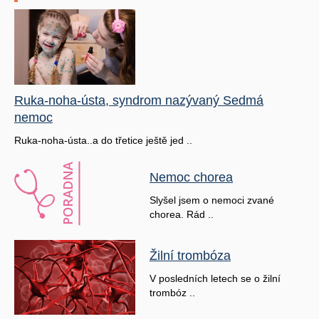
Ruka-noha-ústa, syndrom nazývaný Sedmá
nemoc
Ruka-noha-ústa..a do třetice ještě jed ..
Nemoc chorea
Slyšel jsem o nemoci zvané
chorea. Rád ..
Žilní trombóza
V posledních letech se o žilní
trombóz ..