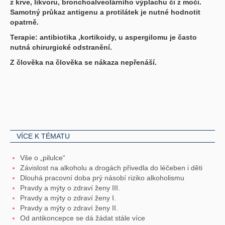
z krve, likvoru, bronchoalveolárního výplachu či z moči.
Samotný průkaz antigenu a protilátek je nutné hodnotit
opatrně.
Terapie: antibiotika ,kortikoidy, u aspergilomu je často
nutná chirurgické odstranění.
Z člověka na člověka se nákaza nepřenáší.
VÍCE K TÉMATU
Vše o „pilulce“
Závislost na alkoholu a drogách přivedla do léčeben i děti
Dlouhá pracovní doba prý násobí riziko alkoholismu
Pravdy a mýty o zdraví ženy III.
Pravdy a mýty o zdraví ženy I.
Pravdy a mýty o zdraví ženy II.
Od antikoncepce se dá žádat stále více