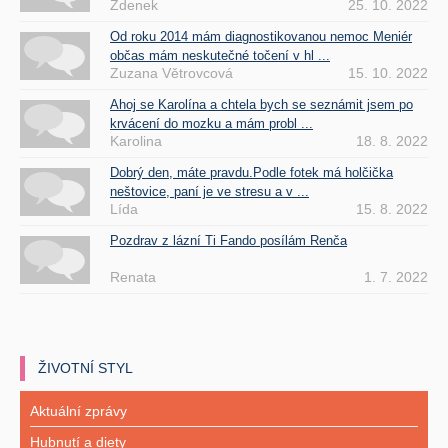
Zdenek
25. 10. 2022
Od roku 2014 mám diagnostikovanou nemoc Meniér
občas mám neskutečné točení v hl ...
Zuzana Větrovcová
15. 10. 2022
Ahoj se Karolína a chtela bych se seznámit jsem po
krvácení do mozku a mám probl ...
Karolina
18. 8. 2022
Dobrý den, máte pravdu.Podle fotek má holčička
neštovice, paní je ve stresu a v ...
Lída
15. 8. 2022
Pozdrav z lázní Ti Fando posílám Renča
Renata
1. 7. 2022
ŽIVOTNÍ STYL
Aktuální zprávy
Hubnutí a diety