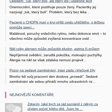
Lipedém: Tuk, který bolí, ale který lze i úspěšně léčit
Onemocnění, které postihuje pouze ženy. Pacientky jej
nazývají „tuk, který bolí“. Problém, který bez léka ..
Pacienti s CHOPN mají v krvi příliš oxidu uhličitého, s léčbou
pomůže speci ..
Malátnost, poruchy srdečního rytmu, nebo dokonce smrt – to
všechno může způsobit zvýšená koncentrace oxid ..
Nikl coby alergen může způsobit ekzém, astma či průjem
Nepříjemné svědění, zarudlá pokožka, mokvající puchýřky.
Alergie na nikl se však zdaleka nemusí projevit ..
Pozor na sedavé zaměstnání, trápí záda i křečové žíly
Mnoho lidí svůj pracovní den doslova „prosedí“. Sedavé
zaměstnání ale sebou přináší mnoho zdravotních riz ..
NEJNOVĚJŠÍ KOMENTÁŘE
Zdravím, také bych se rád seznámil z někým za
účelem početí bílého dítě. Jsem he ...