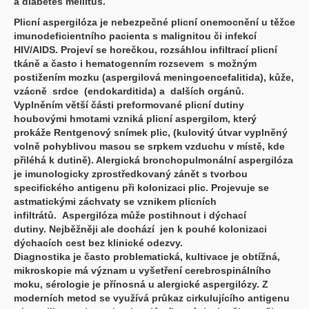
a diabetes mellitus.
Plicní aspergilóza je nebezpečné plicní onemocnění u těžce
imunodeficientního pacienta s malignitou či infekcí
HIV/AIDS. Projeví se horečkou, rozsáhlou infiltrací plicní
tkáně a často i hematogenním rozsevem s možným
postižením mozku (aspergilová meningoencefalitida), kůže,
vzácně srdce (endokarditida) a dalších orgánů.
Vyplněním větší části preformované plicní dutiny
houbovými hmotami vzniká plicní aspergilom, který
prokáže Rentgenový snímek plic, (kulovitý útvar vyplněný
volně pohyblivou masou se srpkem vzduchu v místě, kde
přiléhá k dutině). Alergická bronchopulmonální aspergilóza
je imunologicky zprostředkovaný zánět s tvorbou
specifického antigenu při kolonizaci plic. Projevuje se
astmatickými záchvaty se vznikem plicních
infiltrátů. Aspergilóza může postihnout i dýchací
dutiny. Nejběžněji ale dochází jen k pouhé kolonizaci
dýchacích cest bez klinické odezvy.
Diagnostika je často problematická, kultivace je obtížná,
mikroskopie má význam u vyšetření cerebrospinálního
moku, sérologie je přínosná u alergické aspergilózy. Z
moderních metod se využívá průkaz cirkulujícího antigenu