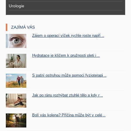
Urologie
ZAJÍMÁ VÁS
Zájem o operaci víček rychle roste napří ..
Hydratace je klíčem k pružnosti pleti i ..
S patní ostruhou může pomoci fyzioterapi ..
Jak po ránu rozhýbat ztuhlé tělo a kdy r ..
Bolí vás kolena? Příčina může být v celé ..