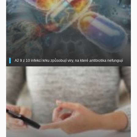
Až 9 z 10 infekcí krku způsobují viry, na které antibiotika nefungují