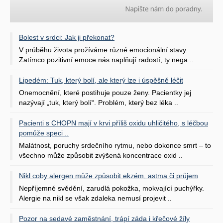
Bolest v srdci: Jak ji překonat?
V průběhu života prožíváme různé emocionální stavy.
Zatímco pozitivní emoce nás naplňují radostí, ty nega ..
Lipedém: Tuk, který bolí, ale který lze i úspěšně léčit
Onemocnění, které postihuje pouze ženy. Pacientky jej
nazývají „tuk, který bolí“. Problém, který bez léka ..
Pacienti s CHOPN mají v krvi příliš oxidu uhličitého, s léčbou
pomůže speci ..
Malátnost, poruchy srdečního rytmu, nebo dokonce smrt – to
všechno může způsobit zvýšená koncentrace oxid ..
Nikl coby alergen může způsobit ekzém, astma či průjem
Nepříjemné svědění, zarudlá pokožka, mokvající puchýřky.
Alergie na nikl se však zdaleka nemusí projevit ..
Pozor na sedavé zaměstnání, trápí záda i křečové žíly