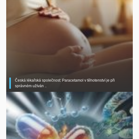
Česká lékařská společnost: Paracetamol v těhotenství je při
správném užíván ..