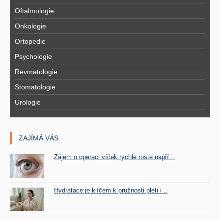
Oftalmologie
Onkologie
Ortopedie
Psychologie
Revmatologie
Stomatologie
Urologie
ZAJÍMÁ VÁS
Zájem o operaci víček rychle roste napří ..
Hydratace je klíčem k pružnosti pleti i ..