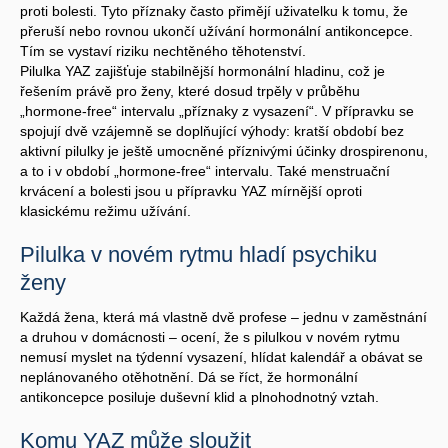
proti bolesti. Tyto příznaky často přimějí uživatelku k tomu, že
přeruší nebo rovnou ukončí užívání hormonální antikoncepce.
Tím se vystaví riziku nechtěného těhotenství.
Pilulka YAZ zajišťuje stabilnější hormonální hladinu, což je
řešením právě pro ženy, které dosud trpěly v průběhu
„hormone-free“ intervalu „příznaky z vysazení“. V přípravku se
spojují dvě vzájemně se doplňující výhody: kratší období bez
aktivní pilulky je ještě umocněné příznivými účinky drospirenonu,
a to i v období „hormone-free“ intervalu. Také menstruační
krvácení a bolesti jsou u přípravku YAZ mírnější oproti
klasickému režimu užívání.
Pilulka v novém rytmu hladí psychiku
ženy
Každá žena, která má vlastně dvě profese – jednu v zaměstnání
a druhou v domácnosti – ocení, že s pilulkou v novém rytmu
nemusí myslet na týdenní vysazení, hlídat kalendář a obávat se
neplánovaného otěhotnění. Dá se říct, že hormonální
antikoncepce posiluje duševní klid a plnohodnotný vztah.
Komu YAZ může sloužit