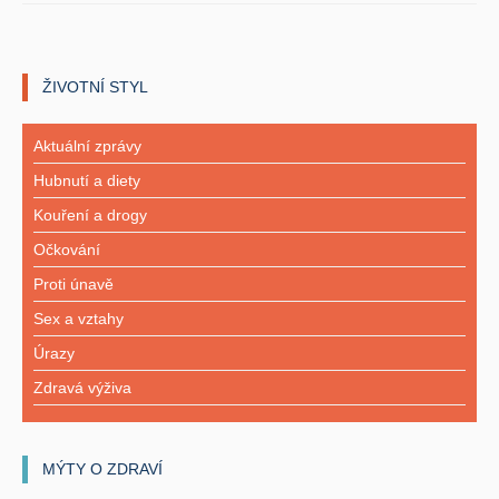
ŽIVOTNÍ STYL
Aktuální zprávy
Hubnutí a diety
Kouření a drogy
Očkování
Proti únavě
Sex a vztahy
Úrazy
Zdravá výživa
MÝTY O ZDRAVÍ