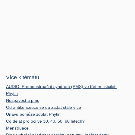
Více k tématu
AUDIO: Premenstruační syndrom (PMS) ve třetím tisíciletí
Phytin
Nespavost a pms
Od antikoncepce se dá žádat stále více
Únavu pomůže zdolat Phytin
Co dělat pro oči ve 30, 40, 50, 60 letech?
Menstruace
Phytin chrání před zhroucením, potvrzují (nejen) ženy