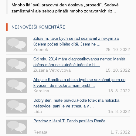
Mnoho lidí svůj pracovní den doslova „prosedí“. Sedavé
zaměstnání ale sebou přináší mnoho zdravotních riz ..
NEJNOVĚJŠÍ KOMENTÁŘE
Zdravím, také bych se rád seznámil z někým za
účelem početí bílého dítě. Jsem he ...
Zdenek
25. 10. 2022
Od roku 2014 mám diagnostikovanou nemoc Meniér
občas mám neskutečné točení v hl ...
Zuzana Větrovcová
15. 10. 2022
Ahoj se Karolína a chtela bych se seznámit jsem po
krvácení do mozku a mám probl ...
Karolina
18. 8. 2022
Dobrý den, máte pravdu.Podle fotek má holčička
neštovice, paní je ve stresu a v ...
Lída
15. 8. 2022
Pozdrav z lázní Ti Fando posílám Renča
Renata
1. 7. 2022