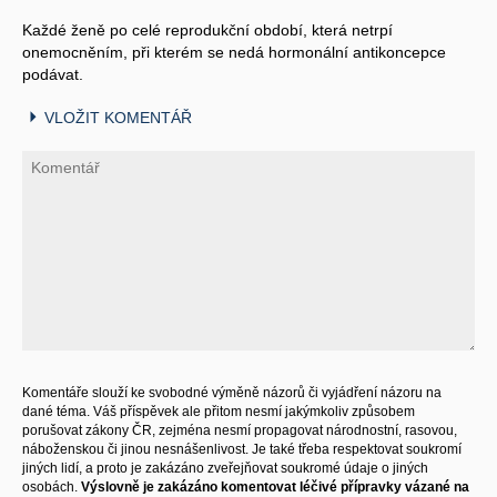
Každé ženě po celé reprodukční období, která netrpí
onemocněním, při kterém se nedá hormonální antikoncepce
podávat.
VLOŽIT KOMENTÁŘ
Komentáře slouží ke svobodné výměně názorů či vyjádření názoru na
dané téma. Váš příspěvek ale přitom nesmí jakýmkoliv způsobem
porušovat zákony ČR, zejména nesmí propagovat národnostní, rasovou,
náboženskou či jinou nesnášenlivost. Je také třeba respektovat soukromí
jiných lidí, a proto je zakázáno zveřejňovat soukromé údaje o jiných
osobách.
Výslovně je zakázáno komentovat léčivé přípravky vázané na