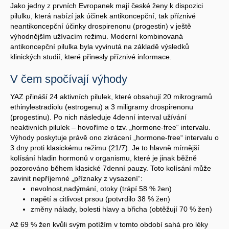
Jako jedny z prvních Evropanek mají české ženy k dispozici
pilulku, která nabízí jak účinek antikoncepční, tak příznivé
neantikoncepční účinky drospirenonu (progestin) v ještě
výhodnějším užívacím režimu. Moderní kombinovaná
antikoncepční pilulka byla vyvinutá na základě výsledků
klinických studií, které přinesly příznivé informace.
V čem spočívají výhody
YAZ přináší 24 aktivních pilulek, které obsahují 20 mikrogramů
ethinylestradiolu (estrogenu) a 3 miligramy drospirenonu
(progestinu). Po nich následuje 4denní interval užívání
neaktivních pilulek – hovoříme o tzv. „hormone-free“ intervalu.
Výhody poskytuje právě ono zkrácení „hormone-free“ intervalu o
3 dny proti klasickému režimu (21/7). Je to hlavně mírnější
kolísání hladin hormonů v organismu, které je jinak běžně
pozorováno během klasické 7denní pauzy. Toto kolísání může
zavinit nepříjemné „příznaky z vysazení“:
nevolnost,nadýmání, otoky (trápí 58 % žen)
napětí a citlivost prsou (potvrdilo 38 % žen)
změny nálady, bolesti hlavy a břicha (obtěžují 70 % žen)
Až 69 % žen kvůli svým potížím v tomto období sahá pro léky