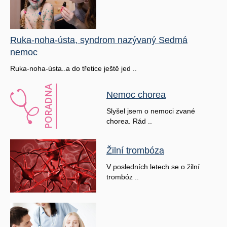
Ruka-noha-ústa, syndrom nazývaný Sedmá
nemoc
Ruka-noha-ústa..a do třetice ještě jed ..
Nemoc chorea
Slyšel jsem o nemoci zvané
chorea. Rád ..
Žilní trombóza
V posledních letech se o žilní
trombóz ..