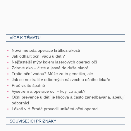
VÍCE K TÉMATU
Nová metoda operace krátkozrakosti
Jak odhalit oční vadu u dětí?
Nejčastější mýty kolem laserových operací očí
Zdravé oko – čisté a jasné do duše okno!
Trpíte oční vadou? Může za to genetika, ale...
Jak se neztratit v odborných názvech u očního lékaře
Proč vidíte špatně
Vyšetření a operace očí – kdy, co a jak?
Oční prevence u dětí je klíčová a často zanedbávaná, apelují
odborníci
Lékaři v H.Brodě provedli unikátní oční operaci
SOUVISEJÍCÍ PŘÍZNAKY