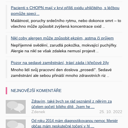
Pacienti s CHOPN mají v krvi příliš oxidu uhličitého, s léčbou
pomůže speci ..
Malátnost, poruchy srdečního rytmu, nebo dokonce smrt – to
všechno může způsobit zvýšená koncentrace oxid ..
Nikl coby alergen může způsobit ekzém, astma či průjem
Nepříjemné svědění, zarudlá pokožka, mokvající puchýřky.
Alergie na nikl se však zdaleka nemusí projevit ..
Pozor na sedavé zaměstnání, trápí záda i křečové žíly
Mnoho lidí svůj pracovní den doslova „prosedí“. Sedavé
zaměstnání ale sebou přináší mnoho zdravotních riz ..
NEJNOVĚJŠÍ KOMENTÁŘE
Zdravím, také bych se rád seznámil z někým za
účelem početí bílého dítě. Jsem he ...
Zdenek
25. 10. 2022
Od roku 2014 mám diagnostikovanou nemoc Meniér
občas mám neskutečné točení v hl ...