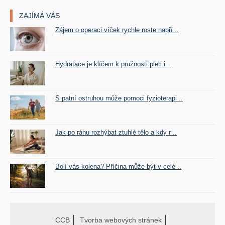
ZAJÍMÁ VÁS
Zájem o operaci víček rychle roste napří ..
Hydratace je klíčem k pružnosti pleti i ..
S patní ostruhou může pomoci fyzioterapi ..
Jak po ránu rozhýbat ztuhlé tělo a kdy r ..
Bolí vás kolena? Příčina může být v celé ..
CCB
Tvorba webových stránek