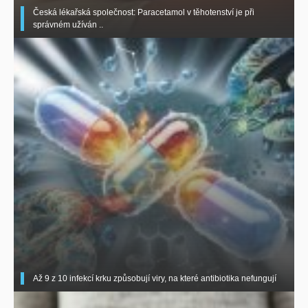
Česká lékařská společnost: Paracetamol v těhotenství je při
správném užíván ..
Až 9 z 10 infekcí krku způsobují viry, na které antibiotika nefungují