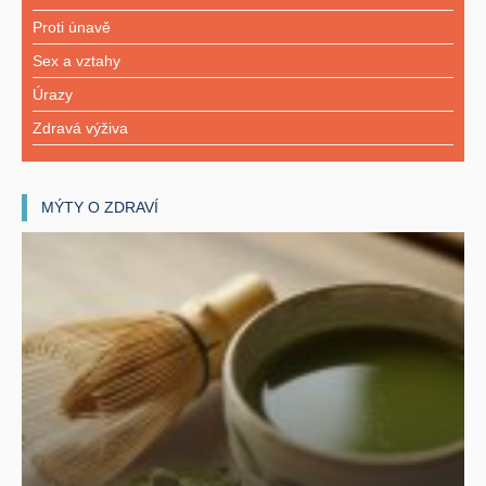
Proti únavě
Sex a vztahy
Úrazy
Zdravá výživa
MÝTY O ZDRAVÍ