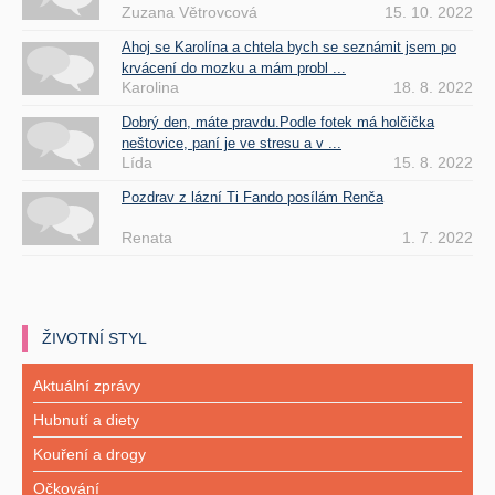
Zuzana Větrovcová
15. 10. 2022
Ahoj se Karolína a chtela bych se seznámit jsem po
krvácení do mozku a mám probl ...
Karolina
18. 8. 2022
Dobrý den, máte pravdu.Podle fotek má holčička
neštovice, paní je ve stresu a v ...
Lída
15. 8. 2022
Pozdrav z lázní Ti Fando posílám Renča
Renata
1. 7. 2022
ŽIVOTNÍ STYL
Aktuální zprávy
Hubnutí a diety
Kouření a drogy
Očkování