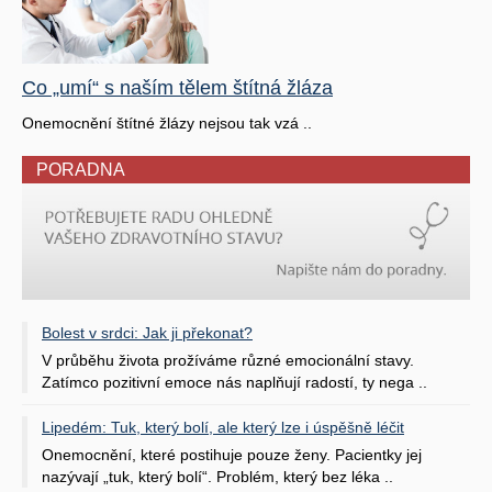
Co „umí“ s naším tělem štítná žláza
Onemocnění štítné žlázy nejsou tak vzá ..
PORADNA
Bolest v srdci: Jak ji překonat?
V průběhu života prožíváme různé emocionální stavy.
Zatímco pozitivní emoce nás naplňují radostí, ty nega ..
Lipedém: Tuk, který bolí, ale který lze i úspěšně léčit
Onemocnění, které postihuje pouze ženy. Pacientky jej
nazývají „tuk, který bolí“. Problém, který bez léka ..