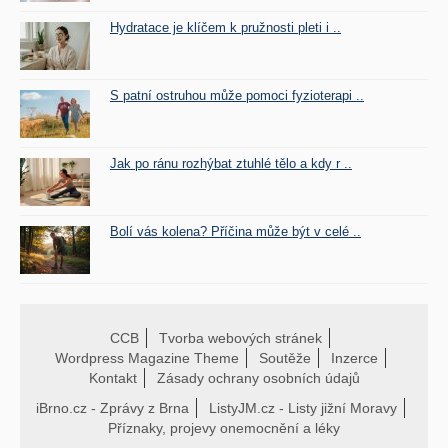
Hydratace je klíčem k pružnosti pleti i ..
S patní ostruhou může pomoci fyzioterapi ..
Jak po ránu rozhýbat ztuhlé tělo a kdy r ..
Bolí vás kolena? Příčina může být v celé ..
CCB
Tvorba webových stránek
Wordpress Magazine Theme
Soutěže
Inzerce
Kontakt
Zásady ochrany osobních údajů
iBrno.cz - Zprávy z Brna
ListyJM.cz - Listy jižní Moravy
Příznaky, projevy onemocnění a léky