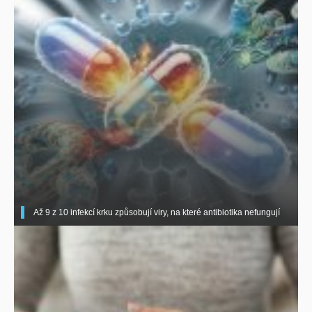
Až 9 z 10 infekcí krku způsobují viry, na které antibiotika nefungují