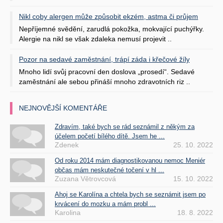
Nikl coby alergen může způsobit ekzém, astma či průjem
Nepříjemné svědění, zarudlá pokožka, mokvající puchýřky.
Alergie na nikl se však zdaleka nemusí projevit ..
Pozor na sedavé zaměstnání, trápí záda i křečové žíly
Mnoho lidí svůj pracovní den doslova „prosedí“. Sedavé
zaměstnání ale sebou přináší mnoho zdravotních riz ..
NEJNOVĚJŠÍ KOMENTÁŘE
Zdravím, také bych se rád seznámil z někým za
účelem početí bílého dítě. Jsem he ...
Zdenek
25. 10. 2022
Od roku 2014 mám diagnostikovanou nemoc Meniér
občas mám neskutečné točení v hl ...
Zuzana Větrovcová
15. 10. 2022
Ahoj se Karolína a chtela bych se seznámit jsem po
krvácení do mozku a mám probl ...
Karolina
18. 8. 2022