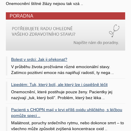
Onemocnění štítné žlázy nejsou tak vzá ..
PORADNA
Bolest v srdci: Jak ji překonat?
V průběhu života prožíváme různé emocionální stavy.
Zatímco pozitivní emoce nás naplňují radostí, ty nega ..
Lipedém: Tuk, který bolí, ale který lze i úspěšně léčit
Onemocnění, které postihuje pouze ženy. Pacientky jej
nazývají „tuk, který bolí“. Problém, který bez léka ..
Pacienti s CHOPN mají v krvi příliš oxidu uhličitého, s léčbou
pomůže speci ..
Malátnost, poruchy srdečního rytmu, nebo dokonce smrt – to
všechno může způsobit zvýšená koncentrace oxid ..