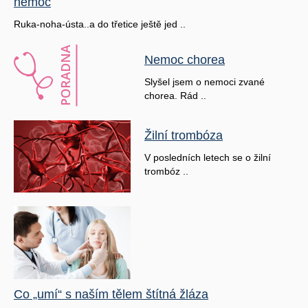
nemoc
Ruka-noha-ústa..a do třetice ještě jed ..
Nemoc chorea
Slyšel jsem o nemoci zvané
chorea. Rád ..
Žilní trombóza
V posledních letech se o žilní
trombóz ..
Co „umí“ s naším tělem štítná žláza