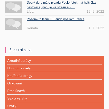
Dobrý den, máte pravdu.Podle fotek má holčička
neštovice, paní je ve stresu a v ...
Lída
15. 8. 2022
Pozdrav z lázní Ti Fando posílám Renča
Renata
1. 7. 2022
ŽIVOTNÍ STYL
Aktuální zprávy
Hubnutí a diety
Kouření a drogy
Očkování
Proti únavě
Sex a vztahy
Úrazy