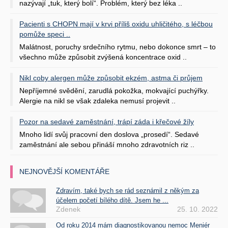
nazývají „tuk, který bolí“. Problém, který bez léka ..
Pacienti s CHOPN mají v krvi příliš oxidu uhličitého, s léčbou
pomůže speci ..
Malátnost, poruchy srdečního rytmu, nebo dokonce smrt – to
všechno může způsobit zvýšená koncentrace oxid ..
Nikl coby alergen může způsobit ekzém, astma či průjem
Nepříjemné svědění, zarudlá pokožka, mokvající puchýřky.
Alergie na nikl se však zdaleka nemusí projevit ..
Pozor na sedavé zaměstnání, trápí záda i křečové žíly
Mnoho lidí svůj pracovní den doslova „prosedí“. Sedavé
zaměstnání ale sebou přináší mnoho zdravotních riz ..
NEJNOVĚJŠÍ KOMENTÁŘE
Zdravím, také bych se rád seznámil z někým za
účelem početí bílého dítě. Jsem he ...
Zdenek
25. 10. 2022
Od roku 2014 mám diagnostikovanou nemoc Meniér