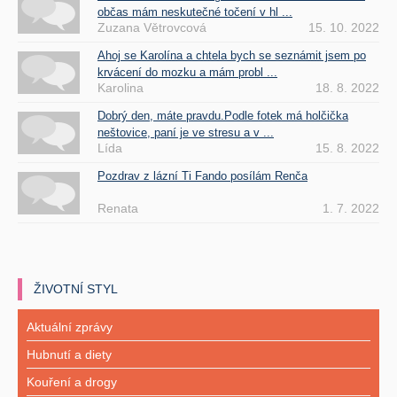
občas mám neskutečné točení v hl ...
Zuzana Větrovcová
15. 10. 2022
Ahoj se Karolína a chtela bych se seznámit jsem po
krvácení do mozku a mám probl ...
Karolina
18. 8. 2022
Dobrý den, máte pravdu.Podle fotek má holčička
neštovice, paní je ve stresu a v ...
Lída
15. 8. 2022
Pozdrav z lázní Ti Fando posílám Renča
Renata
1. 7. 2022
ŽIVOTNÍ STYL
Aktuální zprávy
Hubnutí a diety
Kouření a drogy