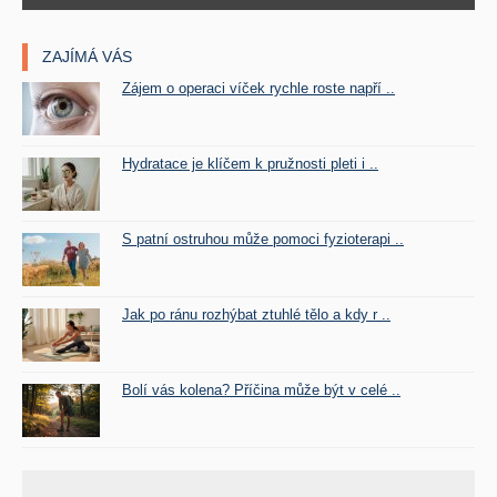
ZAJÍMÁ VÁS
Zájem o operaci víček rychle roste napří ..
Hydratace je klíčem k pružnosti pleti i ..
S patní ostruhou může pomoci fyzioterapi ..
Jak po ránu rozhýbat ztuhlé tělo a kdy r ..
Bolí vás kolena? Příčina může být v celé ..