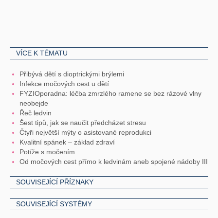
VÍCE K TÉMATU
Přibývá dětí s dioptrickými brýlemi
Infekce močových cest u dětí
FYZIOporadna: léčba zmrzlého ramene se bez rázové vlny
neobejde
Řeč ledvin
Šest tipů, jak se naučit předcházet stresu
Čtyři největší mýty o asistované reprodukci
Kvalitní spánek – základ zdraví
Potíže s močením
Od močových cest přímo k ledvinám aneb spojené nádoby III
SOUVISEJÍCÍ PŘÍZNAKY
SOUVISEJÍCÍ SYSTÉMY