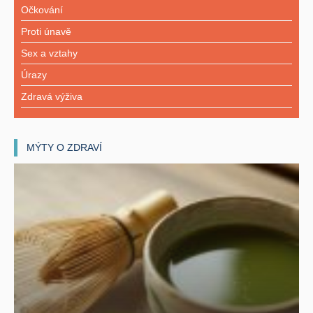
Očkování
Proti únavě
Sex a vztahy
Úrazy
Zdravá výživa
MÝTY O ZDRAVÍ