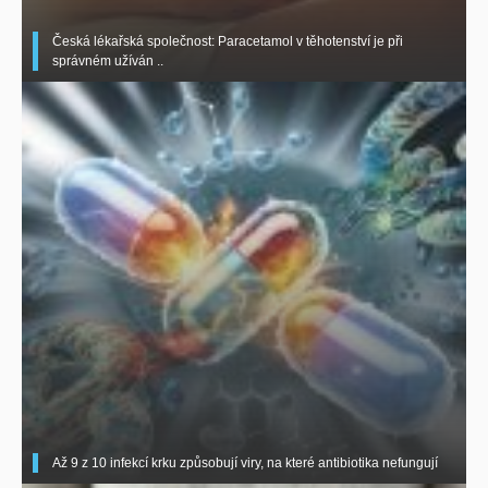
Česká lékařská společnost: Paracetamol v těhotenství je při
správném užíván ..
Až 9 z 10 infekcí krku způsobují viry, na které antibiotika nefungují