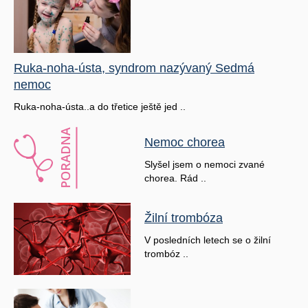
Ruka-noha-ústa, syndrom nazývaný Sedmá
nemoc
Ruka-noha-ústa..a do třetice ještě jed ..
Nemoc chorea
Slyšel jsem o nemoci zvané
chorea. Rád ..
Žilní trombóza
V posledních letech se o žilní
trombóz ..