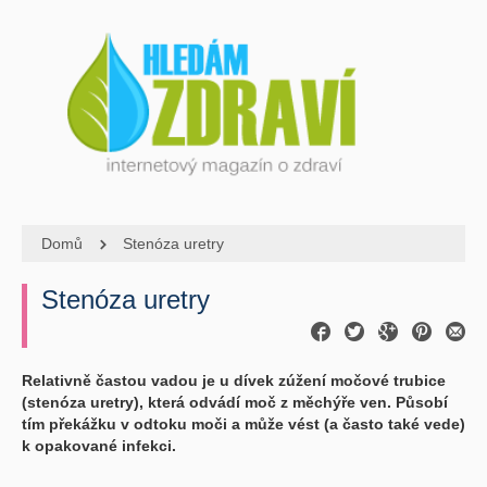
Domů
Stenóza uretry
Stenóza uretry
Relativně častou vadou je u dívek zúžení močové trubice
(stenóza uretry), která odvádí moč z měchýře ven. Působí
tím překážku v odtoku moči a může vést (a často také vede)
k opakované infekci.