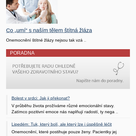
Co „umí“ s naším tělem štítná žláza
Onemocnění štítné žlázy nejsou tak vzá ..
PORADNA
Bolest v srdci: Jak ji překonat?
V průběhu života prožíváme různé emocionální stavy.
Zatímco pozitivní emoce nás naplňují radostí, ty nega ..
Lipedém: Tuk, který bolí, ale který lze i úspěšně léčit
Onemocnění, které postihuje pouze ženy. Pacientky jej