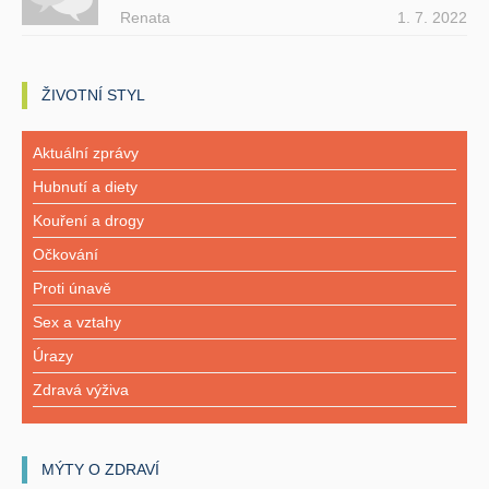
Renata
1. 7. 2022
ŽIVOTNÍ STYL
Aktuální zprávy
Hubnutí a diety
Kouření a drogy
Očkování
Proti únavě
Sex a vztahy
Úrazy
Zdravá výživa
MÝTY O ZDRAVÍ