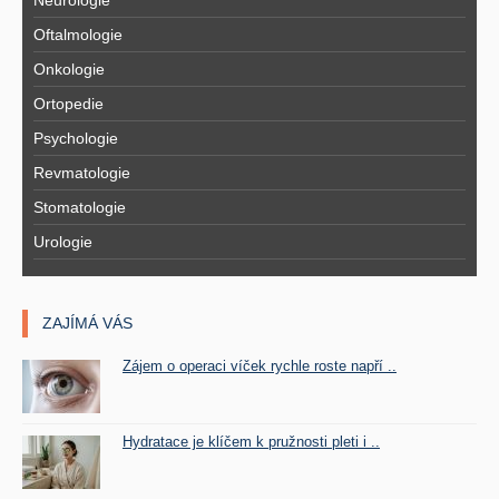
Oftalmologie
Onkologie
Ortopedie
Psychologie
Revmatologie
Stomatologie
Urologie
ZAJÍMÁ VÁS
Zájem o operaci víček rychle roste napří ..
Hydratace je klíčem k pružnosti pleti i ..