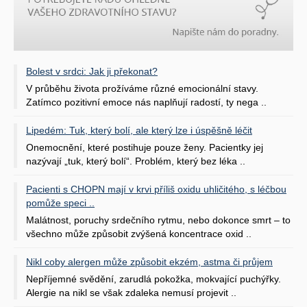
Bolest v srdci: Jak ji překonat?
V průběhu života prožíváme různé emocionální stavy.
Zatímco pozitivní emoce nás naplňují radostí, ty nega ..
Lipedém: Tuk, který bolí, ale který lze i úspěšně léčit
Onemocnění, které postihuje pouze ženy. Pacientky jej
nazývají „tuk, který bolí“. Problém, který bez léka ..
Pacienti s CHOPN mají v krvi příliš oxidu uhličitého, s léčbou
pomůže speci ..
Malátnost, poruchy srdečního rytmu, nebo dokonce smrt – to
všechno může způsobit zvýšená koncentrace oxid ..
Nikl coby alergen může způsobit ekzém, astma či průjem
Nepříjemné svědění, zarudlá pokožka, mokvající puchýřky.
Alergie na nikl se však zdaleka nemusí projevit ..