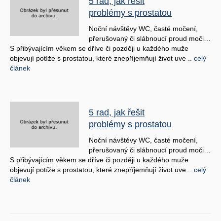
5 rad, jak řešit
problémy s prostatou
Noční návštěvy WC, časté močení,
přerušovaný či slábnoucí proud moči…
S přibývajícím věkem se dříve či později u každého muže
objevují potíže s prostatou, které znepříjemňují život uve ..
celý
článek
5 rad, jak řešit
problémy s prostatou
Noční návštěvy WC, časté močení,
přerušovaný či slábnoucí proud moči…
S přibývajícím věkem se dříve či později u každého muže
objevují potíže s prostatou, které znepříjemňují život uve ..
celý
článek