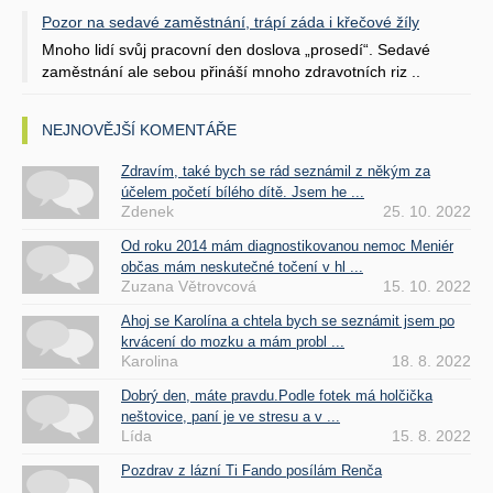
Pozor na sedavé zaměstnání, trápí záda i křečové žíly
Mnoho lidí svůj pracovní den doslova „prosedí“. Sedavé
zaměstnání ale sebou přináší mnoho zdravotních riz ..
NEJNOVĚJŠÍ KOMENTÁŘE
Zdravím, také bych se rád seznámil z někým za
účelem početí bílého dítě. Jsem he ...
Zdenek
25. 10. 2022
Od roku 2014 mám diagnostikovanou nemoc Meniér
občas mám neskutečné točení v hl ...
Zuzana Větrovcová
15. 10. 2022
Ahoj se Karolína a chtela bych se seznámit jsem po
krvácení do mozku a mám probl ...
Karolina
18. 8. 2022
Dobrý den, máte pravdu.Podle fotek má holčička
neštovice, paní je ve stresu a v ...
Lída
15. 8. 2022
Pozdrav z lázní Ti Fando posílám Renča