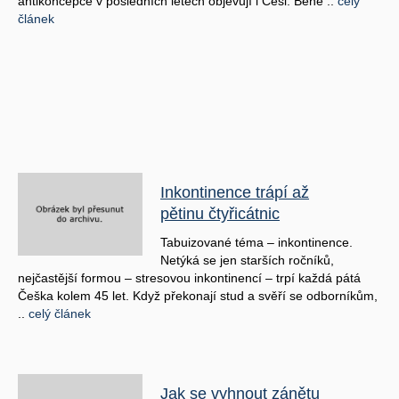
antikoncepce v posledních letech objevují i Češi. Běhe ..
celý
článek
Inkontinence trápí až
pětinu čtyřicátnic
Tabuizované téma – inkontinence.
Netýká se jen starších ročníků,
nejčastější formou – stresovou inkontinencí – trpí každá pátá
Češka kolem 45 let. Když překonají stud a svěří se odborníkům,
..
celý článek
Jak se vyhnout zánětu