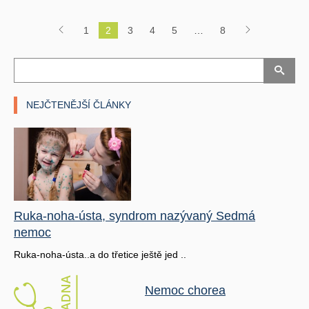
1
2
3
4
5
…
8
NEJČTENĚJŠÍ ČLÁNKY
Ruka-noha-ústa, syndrom nazývaný Sedmá
nemoc
Ruka-noha-ústa..a do třetice ještě jed ..
Nemoc chorea