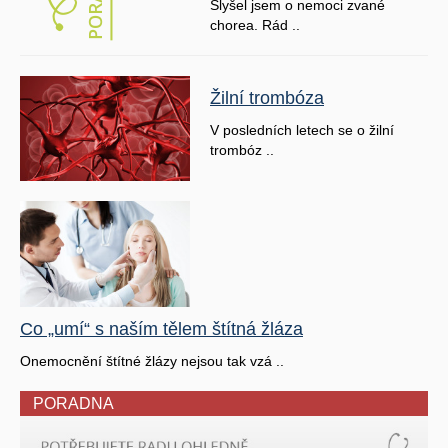
Slyšel jsem o nemoci zvané
chorea. Rád ..
Žilní trombóza
V posledních letech se o žilní
trombóz ..
Co „umí“ s naším tělem štítná žláza
Onemocnění štítné žlázy nejsou tak vzá ..
PORADNA