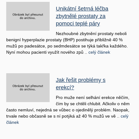
Unikátní šetrná léčba
zbytnělé prostaty za
pomoci teplé páry
Nezhoubné zbytnění prostaty neboli
benigní hyperplazie prostaty (BHP) postihuje přibližně 40 %
mužů po padesátce, po sedmdesátce se týká takřka každého.
Nyní mohou pacienti využít nového způ ..
celý článek
Jak řešit problémy s
erekcí?
Pro muže není selhání erekce něčím,
čím by se chtěli chlubit. Ačkoliv o něm
často nemluví, nejedná se vůbec o ojedinělý problém. Naopak,
trvale nebo občasně se s ní potýká až 40 % mužů ve vě ..
celý
článek