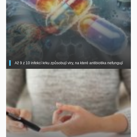
Až 9 z 10 infekcí krku způsobují viry, na které antibiotika nefungují