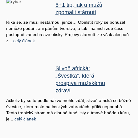
5+1 tip, jak u mužů
zpomalit stárnutí
Říká se, že muži nestárnou, jenže… Obelstít roky se bohužel
nemůže podařit ani pánům tvorstva, a tak i na nich zub času
postupně zanechá své otisky. Projevy stárnutí lze však alespoň
z ..
celý článek
Slivoň africká:
„Švestka“, která
prospívá mužskému
zdraví
Ačkoliv by se to podle názvu mohlo zdát, slivoň africká se běžné
švestce, která roste na českých zahradách, příliš nepodobá.
Tento tropický strom má dlouhé tuhé listy a tmavě hnědou kůru,
je ..
celý článek