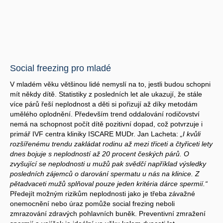
Social freezing pro mladé
V mladém věku většinou lidé nemyslí na to, jestli budou schopni
mít někdy dítě. Statistiky z posledních let ale ukazují, že stále
více párů řeší neplodnost a děti si pořizují až díky metodám
umělého oplodnění. Především trend oddalování rodičovství
nemá na schopnost počít dítě pozitivní dopad, což potvrzuje i
primář IVF centra kliniky ISCARE MUDr. Jan Lacheta:
„I kvůli
rozšířenému trendu zakládat rodinu až mezi třiceti a čtyřiceti lety
dnes bojuje s neplodností až 20 procent českých párů. O
zvyšující se neplodnosti u mužů pak svědčí například výsledky
posledních zájemců o darování spermatu u nás na klinice. Z
pětadvaceti mužů splňoval pouze jeden kritéria dárce spermií.“
Předejít možným rizikům neplodnosti jako je třeba závažné
onemocnění nebo úraz pomůže social frezing neboli
zmrazování zdravých pohlavních buněk. Preventivní zmražení