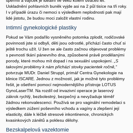
spermií a vajíček je ideální ve věku kolem dvaceti let.
Uskladnění pohlavních buněk vyjde asi na 2 půl tisíce na tři roky.
I v případě úrazu či nemoci s výsledkem neplodnosti pak mají
lidé jistotu, že budou moci založit vlastní rodinu.
Intimní gynekologické plastiky
Pokud se Vám podařilo vysněného potomka zplodit, rodičovské
povinnosti jste si odbyli, děti jsou odrostlé, přichází často chuť si
ještě trochu užít. U žen se ale často začnou objevovat problémy
s pevností tkání pánevního dna, způsobené právě prodělanými
porody, které mohou mít dopad i na sexuální uspokojení.
„S
takovými problémy k nám přichází stovky pacientek ročně,“
potvrzuje MUDr. Daniel Struppl, primář Centra Gynekologie na
klinice ISCARE. Jednou z možností, jak je možné tyto problémy
řešit, je ošetření pomocí nejmodernějšího přístroje LOTUS
GynoLaserTM. Na rozdíl od invazivní operace je laserový
zákrok rychlý, bezbolestný, bezpečný a nevyžaduje téměř
žádnou rekonvalescenci. Používá se pro vaginální remodelaci s
výsledkem zúžení poševního vchodu a vagíny a zlepšení její
elasticity, dále k léčbě stresové inkontinence, chronických
kvasinkových zánětů a poklesu dělohy.
Bezskalpelová vazektomie