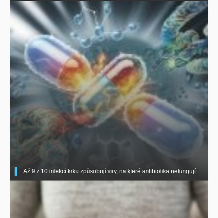
Až 9 z 10 infekcí krku způsobují viry, na které antibiotika nefungují