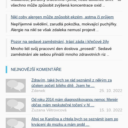
všechno může způsobit zvýšená koncentrace oxid ..
Nikl coby alergen může způsobit ekzém, astma či průjem
Nepříjemné svědění, zarudlá pokožka, mokvající puchýřky.
Alergie na nikl se však zdaleka nemusí projevit ..
Pozor na sedavé zaměstnání, trápí záda i křečové žíly
Mnoho lidí svůj pracovní den doslova „prosedí“. Sedavé
zaměstnání ale sebou přináší mnoho zdravotních riz ..
NEJNOVĚJŠÍ KOMENTÁŘE
Zdravím, také bych se rád seznámil z někým za
účelem početí bílého dítě. Jsem he ...
Zdenek
25. 10. 2022
Od roku 2014 mám diagnostikovanou nemoc Meniér
občas mám neskutečné točení v hl ...
Zuzana Větrovcová
15. 10. 2022
Ahoj se Karolína a chtela bych se seznámit jsem po
krvácení do mozku a mám probl ...