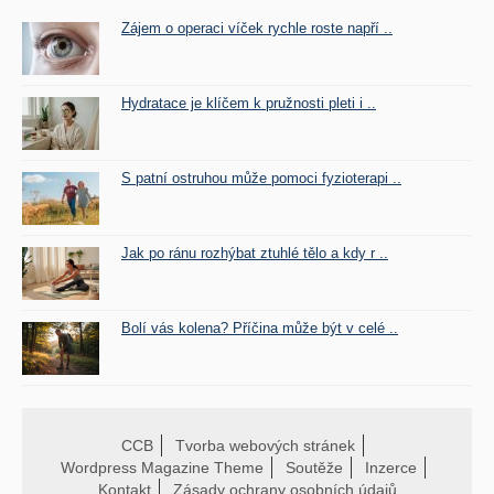
Zájem o operaci víček rychle roste napří ..
Hydratace je klíčem k pružnosti pleti i ..
S patní ostruhou může pomoci fyzioterapi ..
Jak po ránu rozhýbat ztuhlé tělo a kdy r ..
Bolí vás kolena? Příčina může být v celé ..
CCB
Tvorba webových stránek
Wordpress Magazine Theme
Soutěže
Inzerce
Kontakt
Zásady ochrany osobních údajů