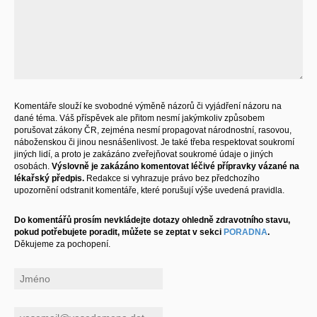
Komentáře slouží ke svobodné výměně názorů či vyjádření názoru na
dané téma. Váš příspěvek ale přitom nesmí jakýmkoliv způsobem
porušovat zákony ČR, zejména nesmí propagovat národnostní, rasovou,
náboženskou či jinou nesnášenlivost. Je také třeba respektovat soukromí
jiných lidí, a proto je zakázáno zveřejňovat soukromé údaje o jiných
osobách.
Výslovně je zakázáno komentovat léčivé přípravky vázané na
lékařský předpis.
Redakce si vyhrazuje právo bez předchozího
upozornění odstranit komentáře, které porušují výše uvedená pravidla.
Do komentářů prosím nevkládejte dotazy ohledně zdravotního stavu,
pokud potřebujete poradit, můžete se zeptat v sekci
PORADNA
.
Děkujeme za pochopení.