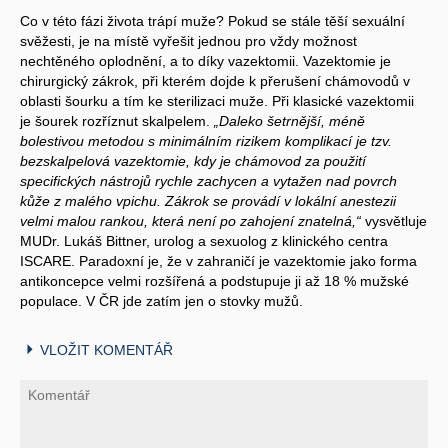
Co v této fázi života trápí muže? Pokud se stále těší sexuální
svěžesti, je na místě vyřešit jednou pro vždy možnost
nechtěného oplodnění, a to díky vazektomii. Vazektomie je
chirurgický zákrok, při kterém dojde k přerušení chámovodů v
oblasti šourku a tím ke sterilizaci muže. Při klasické vazektomii
je šourek rozříznut skalpelem.
„Daleko šetrnější, méně
bolestivou metodou s minimálním rizikem komplikací je tzv.
bezskalpelová vazektomie, kdy je chámovod za použití
specifických nástrojů rychle zachycen a vytažen nad povrch
kůže z malého vpichu. Zákrok se provádí v lokální anestezii
velmi malou rankou, která není po zahojení znatelná,“
vysvětluje
MUDr. Lukáš Bittner, urolog a sexuolog z klinického centra
ISCARE. Paradoxní je, že v zahraničí je vazektomie jako forma
antikoncepce velmi rozšířená a podstupuje ji až 18 % mužské
populace. V ČR jde zatím jen o stovky mužů.
VLOŽIT KOMENTÁŘ