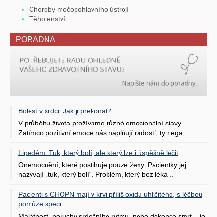
Choroby močopohlavního ústrojí
Těhotenství
PORADNA
Bolest v srdci: Jak ji překonat?
V průběhu života prožíváme různé emocionální stavy.
Zatímco pozitivní emoce nás naplňují radostí, ty nega ..
Lipedém: Tuk, který bolí, ale který lze i úspěšně léčit
Onemocnění, které postihuje pouze ženy. Pacientky jej
nazývají „tuk, který bolí“. Problém, který bez léka ..
Pacienti s CHOPN mají v krvi příliš oxidu uhličitého, s léčbou
pomůže speci ..
Malátnost, poruchy srdečního rytmu, nebo dokonce smrt – to