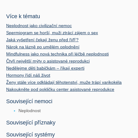
Více k tématu
Neplodnost jako civilizační nemoc
Spermiogram se horší, muži ztrácí zájem o sex
Jaká vyšetření čekají ženu před IVF?
Nárok na lázně po umělém oplodnění
Mindfulness jako nová technika při léčbě neplodnosti
Čtyři největší mýty o asistované reprodukci
Nedělejme děti babičkám – říkají experti
Hormony řídí náš život
Ženy stále více odkládají těhotenství, muže trápí varikokéla
Nakoukněte pod pokličku center asistované reprodukce
Související nemoci
Neplodnost
Související příznaky
Související systémy