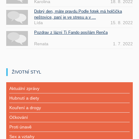
Karolina
18. 8. 2022
Dobrý den, máte pravdu.Podle fotek má holčička
neštovice, paní je ve stresu a v ...
Lída
15. 8. 2022
Pozdrav z lázní Ti Fando posílám Renča
Renata
1. 7. 2022
ŽIVOTNÍ STYL
Aktuální zprávy
Hubnutí a diety
Kouření a drogy
Očkování
Proti únavě
Sex a vztahy