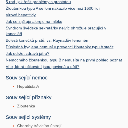
5 rad, jak řešit problémy s prostatou
Žloutenkou typu A se loni nakazilo více než 1600 lidí
Virové hepatitidy
Jak se zjišťuje alergie na mléko
Syndrom švédské sekretářky nejvíc ohrožuje pracující v
kanceláři
Bolesti konečků prstů, vs. Raynadův fenomén
Důsledná hygiena nemusí v prevenci žloutenky typu A stačit
Jak udržet zdravá játra?
Nemocného žloutenkou typu B nemusíte na první pohled poznat
Víte, která očkování jsou povinná u dětí?
Související nemoci
Hepatitida A
Související příznaky
Žloutenka
Související systémy
Choroby trávicího ústrojí