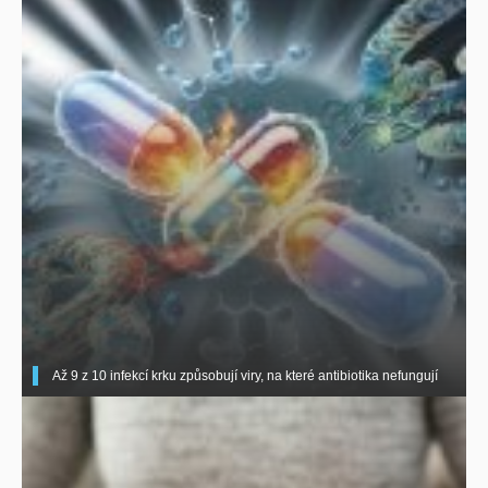
Až 9 z 10 infekcí krku způsobují viry, na které antibiotika nefungují