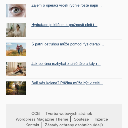
Zájem o operaci víček rychle roste napří ..
Hydratace je klíčem k pružnosti pleti i ..
S patní ostruhou může pomoci fyzioterapi ..
Jak po ránu rozhýbat ztuhlé tělo a kdy r ..
Bolí vás kolena? Příčina může být v celé ..
CCB
Tvorba webových stránek
Wordpress Magazine Theme
Soutěže
Inzerce
Kontakt
Zásady ochrany osobních údajů