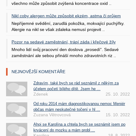
všechno může způsobit zvýšená koncentrace oxid ..
Nikl coby alergen může způsobit ekzém, astma či průjem
Nepříjemné svědění, zarudlá pokožka, mokvající puchýřky.
Alergie na nikl se však zdaleka nemusí projevit ..
Pozor na sedavé zaměstnání, trápí záda i křečové žíly
Mnoho lidí svůj pracovní den doslova „prosedí“. Sedavé
zaměstnání ale sebou přináší mnoho zdravotních riz ..
NEJNOVĚJŠÍ KOMENTÁŘE
Zdravím, také bych se rád seznámil z někým za
účelem početí bílého dítě. Jsem he ...
Zdenek
25. 10. 2022
Od roku 2014 mám diagnostikovanou nemoc Meniér
občas mám neskutečné točení v hl ...
Zuzana Větrovcová
15. 10. 2022
Ahoj se Karolína a chtela bych se seznámit jsem po
krvácení do mozku a mám probl ...
Karolina
18. 8. 2022