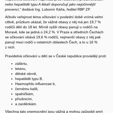
nebo hepatitidě typu A lékaři doporučují jako nejúčinnější
prevenci,“
dodává Ing. Lubomír Káňa, ředitel RBP ZP.
Ačkoliv veřejnost téma očkování v poslední době vnímá velmi
citlivě, průzkum ukázal, že vážné obavy z něj má jen 19,7 %
rodičů dětí do 18 let. Mírně vyšší obavy panují u rodičů na
Moravě, kde se jedná o 24,2 %. V Praze a středních Čechách
se očkování obává 19,6 % rodičů, nejmenší obavy z něj pak
panují mezi rodiči v ostatních oblastech Čech, a to u 16 %
z nich.
Pravidelná očkování u dětí se v České republice provádějí proti:
záškrtu,
tetanu,
dětské obrně,
hepatitidě typu B,
Haemophilu influenzae b,
černému kašli,
spalničkám,
příušnicím,
a zarděnkám.
Všechna tato onemocnění jsou vážná a mohou způsobit smrt