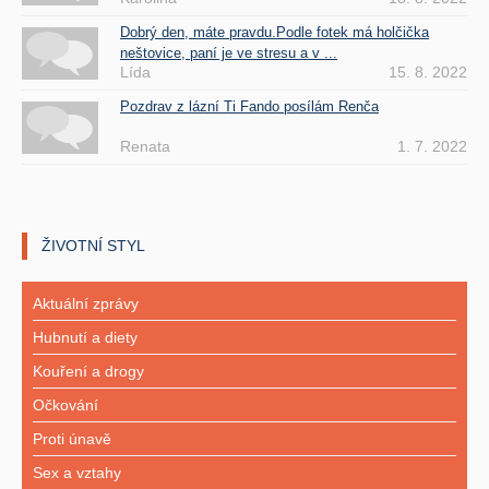
Dobrý den, máte pravdu.Podle fotek má holčička
neštovice, paní je ve stresu a v ...
Lída
15. 8. 2022
Pozdrav z lázní Ti Fando posílám Renča
Renata
1. 7. 2022
ŽIVOTNÍ STYL
Aktuální zprávy
Hubnutí a diety
Kouření a drogy
Očkování
Proti únavě
Sex a vztahy