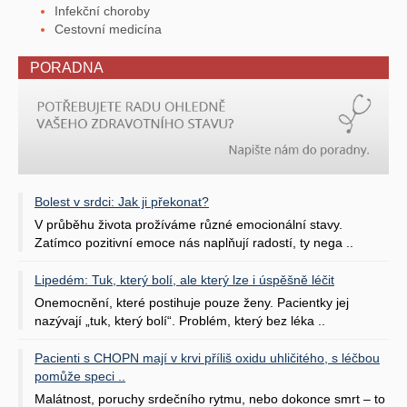
Infekční choroby
Cestovní medicína
PORADNA
Bolest v srdci: Jak ji překonat?
V průběhu života prožíváme různé emocionální stavy.
Zatímco pozitivní emoce nás naplňují radostí, ty nega ..
Lipedém: Tuk, který bolí, ale který lze i úspěšně léčit
Onemocnění, které postihuje pouze ženy. Pacientky jej
nazývají „tuk, který bolí“. Problém, který bez léka ..
Pacienti s CHOPN mají v krvi příliš oxidu uhličitého, s léčbou
pomůže speci ..
Malátnost, poruchy srdečního rytmu, nebo dokonce smrt – to