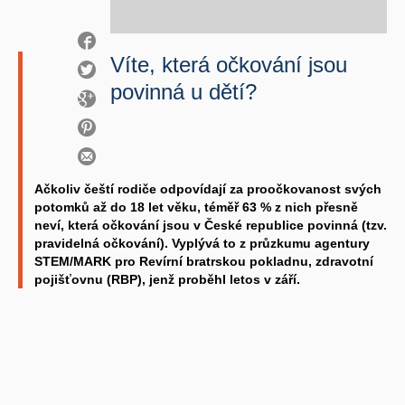
Víte, která očkování jsou
povinná u dětí?
Ačkoliv čeští rodiče odpovídají za proočkovanost svých
potomků až do 18 let věku, téměř 63 % z nich přesně
neví, která očkování jsou v České republice povinná (tzv.
pravidelná očkování). Vyplývá to z průzkumu agentury
STEM/MARK pro Revírní bratrskou pokladnu, zdravotní
pojišťovnu (RBP), jenž proběhl letos v září.