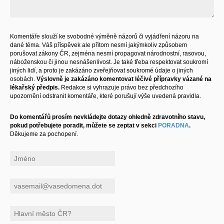
Komentáře slouží ke svobodné výměně názorů či vyjádření názoru na
dané téma. Váš příspěvek ale přitom nesmí jakýmkoliv způsobem
porušovat zákony ČR, zejména nesmí propagovat národnostní, rasovou,
náboženskou či jinou nesnášenlivost. Je také třeba respektovat soukromí
jiných lidí, a proto je zakázáno zveřejňovat soukromé údaje o jiných
osobách.
Výslovně je zakázáno komentovat léčivé přípravky vázané na
lékařský předpis.
Redakce si vyhrazuje právo bez předchozího
upozornění odstranit komentáře, které porušují výše uvedená pravidla.
Do komentářů prosím nevkládejte dotazy ohledně zdravotního stavu,
pokud potřebujete poradit, můžete se zeptat v sekci
PORADNA
.
Děkujeme za pochopení.