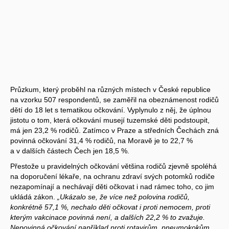
Průzkum, který proběhl na různých místech v České republice
na vzorku 507 respondentů, se zaměřil na obeznámenost rodičů
dětí do 18 let s tematikou očkování. Vyplynulo z něj, že úplnou
jistotu o tom, která očkování musejí tuzemské děti podstoupit,
má jen 23,2 % rodičů. Zatímco v Praze a středních Čechách zná
povinná očkování 31,4 % rodičů, na Moravě je to 22,7 %
a v dalších částech Čech jen 18,5 %.
Přestože u pravidelných očkování většina rodičů zjevně spoléhá
na doporučení lékaře, na ochranu zdraví svých potomků rodiče
nezapomínají a nechávají děti očkovat i nad rámec toho, co jim
ukládá zákon.
„Ukázalo se, že více než polovina rodičů,
konkrétně 57,1 %, nechalo děti očkovat i proti nemocem, proti
kterým vakcinace povinná není, a dalších 22,2 % to zvažuje.
Nepovinná očkování například proti rotavirům, pneumokokům