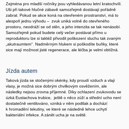
Zejména pro mladší ročníky jsou vyhledávanou letní kratochvílí.
Uši při takové hlučné zábavě samozřejmě dostávají pořádně
zabrat. Pokud se akce koná na otevřeném prostranství, má to
alespoň jednu výhodu – zvuk uniká volně do otevřeného
prostoru, neodráží se od stěn, a jeho intenzita se tak nenásobí.
Samozřejmě pokud budete celý večer postávat přímo u
reproduktoru lze si taktéž přivodit poškození sluchu tak zvaným
„akutraumtem“. Nadměrným hlukem si poškodíte buňky, které
sice mají možnost jisté regenerace, ale léčba je velmi obtížná.
Jízda autem
Taková jízda se stočenými okénky, kdy proudí vzduch a vlají
vlasy, je možná sice dobrým chvilkovým osvěžením, ale
následky nejsou zrovna příjemné. Díky ochlazení zvukovodu se
úzká Eustachova trubice, ještě o něco zúží a střední ucho není
dostatečně ventilováno, vzniká v něm podtlak a dochází
k hromadění tekutiny, ve které se následně lehce uchytí
bakteriální infekce. A zánět ucha je na světě.