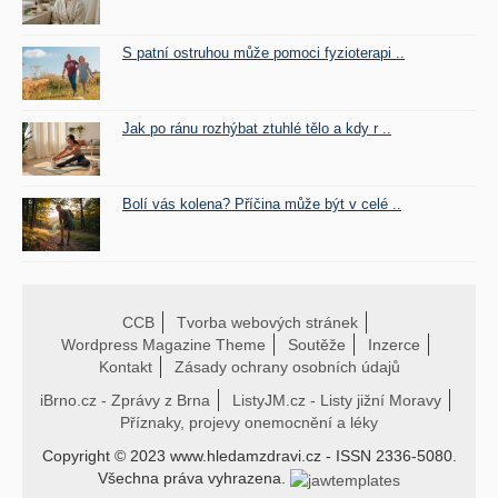
S patní ostruhou může pomoci fyzioterapi ..
Jak po ránu rozhýbat ztuhlé tělo a kdy r ..
Bolí vás kolena? Příčina může být v celé ..
CCB
Tvorba webových stránek
Wordpress Magazine Theme
Soutěže
Inzerce
Kontakt
Zásady ochrany osobních údajů
iBrno.cz - Zprávy z Brna
ListyJM.cz - Listy jižní Moravy
Příznaky, projevy onemocnění a léky
Copyright © 2023 www.hledamzdravi.cz - ISSN 2336-5080.
Všechna práva vyhrazena.