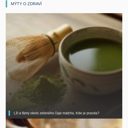
MÝTY O ZDRAVÍ
Lži a fámy okolo zeleného čaje matcha. Kde je pravda?