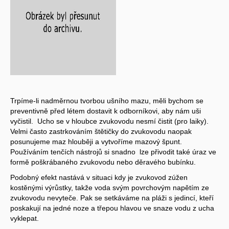
Trpíme-li nadměrnou tvorbou ušního mazu, měli bychom se
preventivně před létem dostavit k odborníkovi, aby nám uši
vyčistil. Ucho se v hloubce zvukovodu nesmí čistit (pro laiky).
Velmi často zastrkováním štětičky do zvukovodu naopak
posunujeme maz hlouběji a vytvoříme mazový špunt.
Používáním tenčích nástrojů si snadno lze přivodit také úraz ve
formě poškrábaného zvukovodu nebo děravého bubínku.
Podobný efekt nastává v situaci kdy je zvukovod zúžen
kostěnými výrůstky, takže voda svým povrchovým napětím ze
zvukovodu nevyteče. Pak se setkáváme na pláži s jedincí, kteří
poskakují na jedné noze a třepou hlavou ve snaze vodu z ucha
vyklepat.