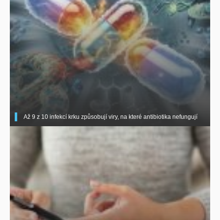
Až 9 z 10 infekcí krku způsobují viry, na které antibiotika nefungují