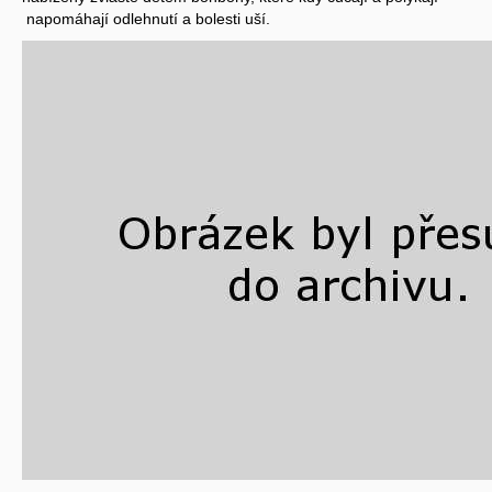
napomáhají odlehnutí a bolesti uší.