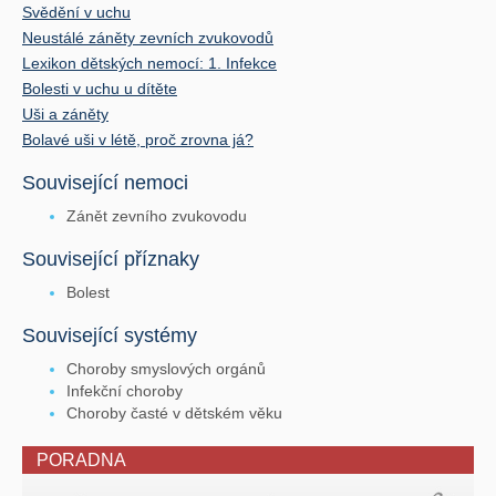
Svědění v uchu
Neustálé záněty zevních zvukovodů
Lexikon dětských nemocí: 1. Infekce
Bolesti v uchu u dítěte
Uši a záněty
Bolavé uši v létě, proč zrovna já?
Související nemoci
Zánět zevního zvukovodu
Související příznaky
Bolest
Související systémy
Choroby smyslových orgánů
Infekční choroby
Choroby časté v dětském věku
PORADNA