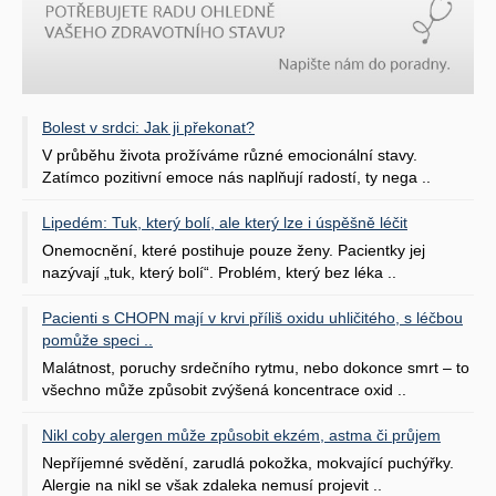
Bolest v srdci: Jak ji překonat?
V průběhu života prožíváme různé emocionální stavy.
Zatímco pozitivní emoce nás naplňují radostí, ty nega ..
Lipedém: Tuk, který bolí, ale který lze i úspěšně léčit
Onemocnění, které postihuje pouze ženy. Pacientky jej
nazývají „tuk, který bolí“. Problém, který bez léka ..
Pacienti s CHOPN mají v krvi příliš oxidu uhličitého, s léčbou
pomůže speci ..
Malátnost, poruchy srdečního rytmu, nebo dokonce smrt – to
všechno může způsobit zvýšená koncentrace oxid ..
Nikl coby alergen může způsobit ekzém, astma či průjem
Nepříjemné svědění, zarudlá pokožka, mokvající puchýřky.
Alergie na nikl se však zdaleka nemusí projevit ..