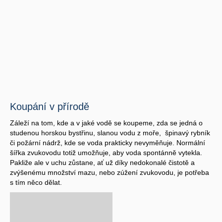
Koupání v přírodě
Záleží na tom, kde a v jaké vodě se koupeme, zda se jedná o
studenou horskou bystřinu, slanou vodu z moře, špinavý rybník
či požární nádrž, kde se voda prakticky nevyměňuje. Normální
šířka zvukovodu totiž umožňuje, aby voda spontánně vytekla.
Pakliže ale v uchu zůstane, ať už díky nedokonalé čistotě a
zvýšenému množství mazu, nebo zúžení zvukovodu, je potřeba
s tím něco dělat.