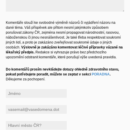
Komentáře slouží ke svobodné výměně názorů či vyjádření názoru na
dané téma. Váš příspěvek ale přitom nesmí jakýmkoliv způsobem
porušovat zákony ČR, zejména nesmí propagovat národnostní, rasovou,
náboženskou či jinou nesnášenlivost. Je také třeba respektovat soukromí
jiných lidí, a proto je zakázáno zveřejňovat soukromé údaje o jiných
osobách.
Výslovně je zakázáno komentovat léčivé přípravky vázané na
lékařský předpis.
Redakce si vyhrazuje právo bez předchozího
upozornění odstranit komentáře, které porušují výše uvedená pravidla.
Do komentářů prosím nevkládejte dotazy ohledně zdravotního stavu,
pokud potřebujete poradit, můžete se zeptat v sekci
PORADNA
.
Děkujeme za pochopení.