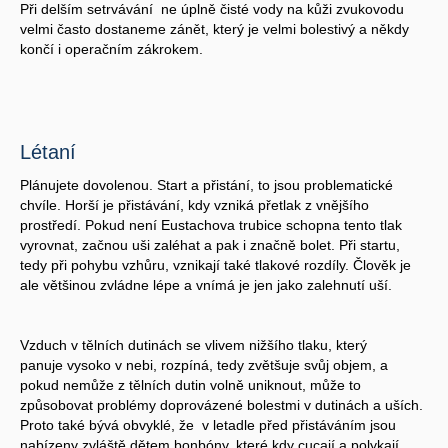
Při delším setrvávání ne úplně čisté vody na kůži zvukovodu
velmi často dostaneme zánět, který je velmi bolestivý a někdy
končí i operačním zákrokem.
Létaní
Plánujete dovolenou. Start a přistání, to jsou problematické
chvíle. Horší je přistávání, kdy vzniká přetlak z vnějšího
prostředí. Pokud není Eustachova trubice schopna tento tlak
vyrovnat, začnou uši zaléhat a pak i značně bolet. Při startu,
tedy při pohybu vzhůru, vznikají také tlakové rozdíly. Člověk je
ale většinou zvládne lépe a vnímá je jen jako zalehnutí uší.
Vzduch v tělních dutinách se vlivem nižšího tlaku, který
panuje vysoko v nebi, rozpíná, tedy zvětšuje svůj objem, a
pokud nemůže z tělních dutin volně uniknout, může to
způsobovat problémy doprovázené bolestmi v dutinách a uších.
Proto také bývá obvyklé, že v letadle před přistáváním jsou
nabízeny zvláště dětem bonbóny, které kdy cucají a polykají