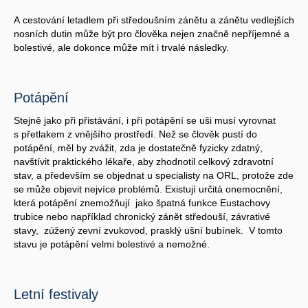
A cestování letadlem při středoušním zánětu a zánětu vedlejších
nosních dutin může být pro člověka nejen značně nepříjemné a
bolestivé, ale dokonce může mít i trvalé následky.
Potápění
Stejně jako při přistávání, i při potápění se uši musí vyrovnat
s přetlakem z vnějšího prostředí. Než se člověk pustí do
potápění, měl by zvážit, zda je dostatečně fyzicky zdatný,
navštívit praktického lékaře, aby zhodnotil celkový zdravotní
stav, a především se objednat u specialisty na ORL, protože zde
se může objevit nejvíce problémů. Existují určitá onemocnění,
která potápění znemožňují jako špatná funkce Eustachovy
trubice nebo například chronický zánět středouší, závrativé
stavy, zúžený zevní zvukovod, prasklý ušní bubínek. V tomto
stavu je potápění velmi bolestivé a nemožné.
Letní festivaly