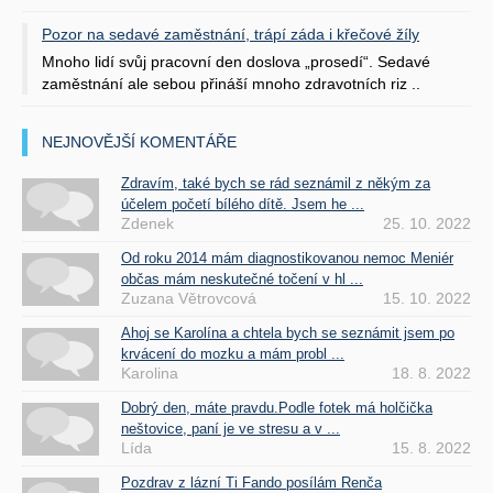
Pozor na sedavé zaměstnání, trápí záda i křečové žíly
Mnoho lidí svůj pracovní den doslova „prosedí“. Sedavé
zaměstnání ale sebou přináší mnoho zdravotních riz ..
NEJNOVĚJŠÍ KOMENTÁŘE
Zdravím, také bych se rád seznámil z někým za
účelem početí bílého dítě. Jsem he ...
Zdenek
25. 10. 2022
Od roku 2014 mám diagnostikovanou nemoc Meniér
občas mám neskutečné točení v hl ...
Zuzana Větrovcová
15. 10. 2022
Ahoj se Karolína a chtela bych se seznámit jsem po
krvácení do mozku a mám probl ...
Karolina
18. 8. 2022
Dobrý den, máte pravdu.Podle fotek má holčička
neštovice, paní je ve stresu a v ...
Lída
15. 8. 2022
Pozdrav z lázní Ti Fando posílám Renča