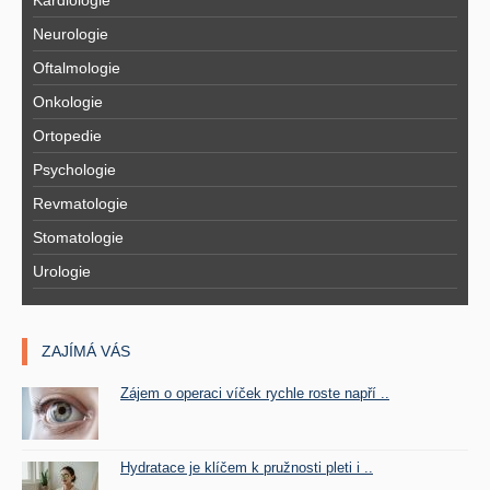
Kardiologie
Neurologie
Oftalmologie
Onkologie
Ortopedie
Psychologie
Revmatologie
Stomatologie
Urologie
ZAJÍMÁ VÁS
Zájem o operaci víček rychle roste napří ..
Hydratace je klíčem k pružnosti pleti i ..