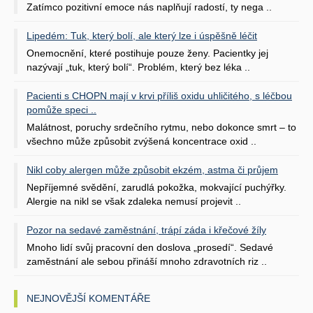
Zatímco pozitivní emoce nás naplňují radostí, ty nega ..
Lipedém: Tuk, který bolí, ale který lze i úspěšně léčit
Onemocnění, které postihuje pouze ženy. Pacientky jej
nazývají „tuk, který bolí“. Problém, který bez léka ..
Pacienti s CHOPN mají v krvi příliš oxidu uhličitého, s léčbou
pomůže speci ..
Malátnost, poruchy srdečního rytmu, nebo dokonce smrt – to
všechno může způsobit zvýšená koncentrace oxid ..
Nikl coby alergen může způsobit ekzém, astma či průjem
Nepříjemné svědění, zarudlá pokožka, mokvající puchýřky.
Alergie na nikl se však zdaleka nemusí projevit ..
Pozor na sedavé zaměstnání, trápí záda i křečové žíly
Mnoho lidí svůj pracovní den doslova „prosedí“. Sedavé
zaměstnání ale sebou přináší mnoho zdravotních riz ..
NEJNOVĚJŠÍ KOMENTÁŘE