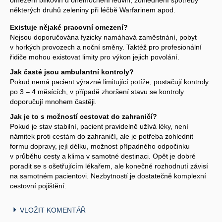
některých druhů zeleniny při léčbě Warfarinem apod.
Existuje nějaké pracovní omezení?
Nejsou doporučována fyzicky namáhavá zaměstnání, pobyt
v horkých provozech a noční směny. Taktéž pro profesionální
řidiče mohou existovat limity pro výkon jejich povolání.
Jak časté jsou ambulantní kontroly?
Pokud nemá pacient výrazné limitující potíže, postačují kontroly
po 3 – 4 měsících, v případě zhoršení stavu se kontroly
doporučují mnohem častěji.
Jak je to s možností cestovat do zahraničí?
Pokud je stav stabilní, pacient pravidelně užívá léky, není
námitek proti cestám do zahraničí, ale je potřeba zohlednit
formu dopravy, její délku, možnost případného odpočinku
v průběhu cesty a klima v samotné destinaci. Opět je dobré
poradit se s ošetřujícím lékařem, ale konečné rozhodnutí závisí
na samotném pacientovi. Nezbytností je dostatečně komplexní
cestovní pojištění.
VLOŽIT KOMENTÁŘ