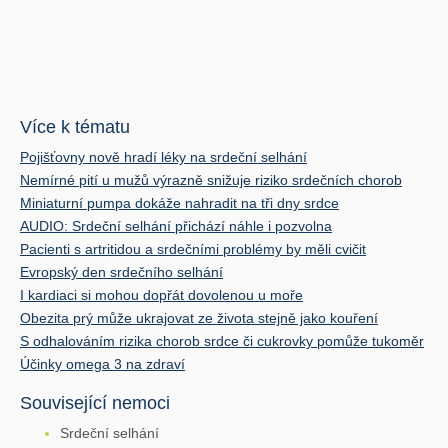
Více k tématu
Pojišťovny nově hradí léky na srdeční selhání
Nemírné pití u mužů výrazně snižuje riziko srdečních chorob
Miniaturní pumpa dokáže nahradit na tři dny srdce
AUDIO: Srdeční selhání přichází náhle i pozvolna
Pacienti s artritidou a srdečními problémy by měli cvičit
Evropský den srdečního selhání
I kardiaci si mohou dopřát dovolenou u moře
Obezita prý může ukrajovat ze života stejně jako kouření
S odhalováním rizika chorob srdce či cukrovky pomůže tukoměr
Účinky omega 3 na zdraví
Související nemoci
Srdeční selhání