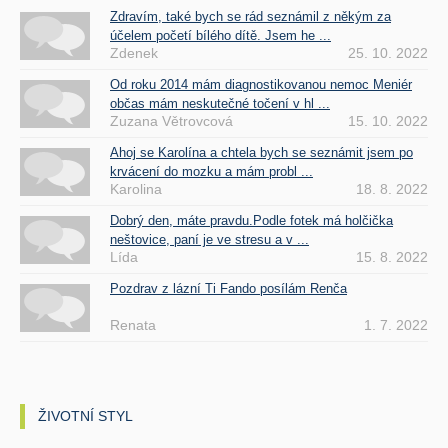
Zdravím, také bych se rád seznámil z někým za
účelem početí bílého dítě. Jsem he ...
Zdenek
25. 10. 2022
Od roku 2014 mám diagnostikovanou nemoc Meniér
občas mám neskutečné točení v hl ...
Zuzana Větrovcová
15. 10. 2022
Ahoj se Karolína a chtela bych se seznámit jsem po
krvácení do mozku a mám probl ...
Karolina
18. 8. 2022
Dobrý den, máte pravdu.Podle fotek má holčička
neštovice, paní je ve stresu a v ...
Lída
15. 8. 2022
Pozdrav z lázní Ti Fando posílám Renča
Renata
1. 7. 2022
ŽIVOTNÍ STYL