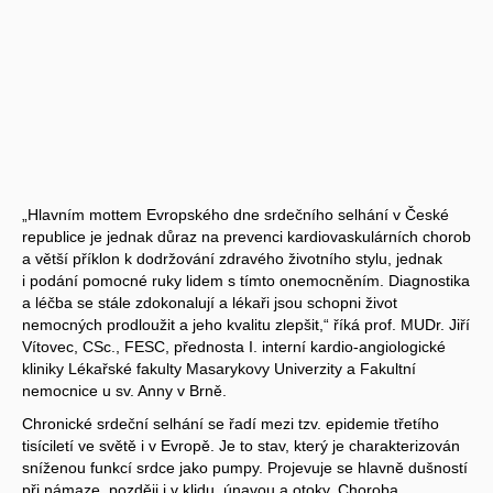
„Hlavním mottem Evropského dne srdečního selhání v České
republice je jednak důraz na prevenci kardiovaskulárních chorob
a větší příklon k dodržování zdravého životního stylu, jednak
i podání pomocné ruky lidem s tímto onemocněním. Diagnostika
a léčba se stále zdokonalují a lékaři jsou schopni život
nemocných prodloužit a jeho kvalitu zlepšit,“ říká prof. MUDr. Jiří
Vítovec, CSc., FESC, přednosta I. interní kardio-angiologické
kliniky Lékařské fakulty Masarykovy Univerzity a Fakultní
nemocnice u sv. Anny v Brně.
Chronické srdeční selhání se řadí mezi tzv. epidemie třetího
tisíciletí ve světě i v Evropě. Je to stav, který je charakterizován
sníženou funkcí srdce jako pumpy. Projevuje se hlavně dušností
při námaze, později i v klidu, únavou a otoky. Choroba