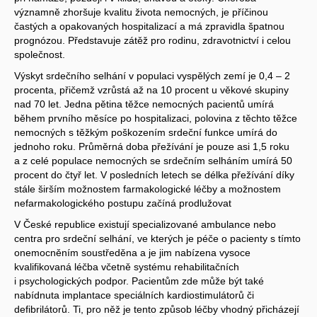
významně zhoršuje kvalitu života nemocných, je příčinou
častých a opakovaných hospitalizací a má zpravidla špatnou
prognózou. Představuje zátěž pro rodinu, zdravotnictví i celou
společnost.
Výskyt srdečního selhání v populaci vyspělých zemí je 0,4 – 2
procenta, přičemž vzrůstá až na 10 procent u věkové skupiny
nad 70 let. Jedna pětina těžce nemocných pacientů umírá
během prvního měsíce po hospitalizaci, polovina z těchto těžce
nemocných s těžkým poškozením srdeční funkce umírá do
jednoho roku. Průměrná doba přežívání je pouze asi 1,5 roku
a z celé populace nemocných se srdečním selháním umírá 50
procent do čtyř let. V posledních letech se délka přežívání díky
stále širším možnostem farmakologické léčby a možnostem
nefarmakologického postupu začíná prodlužovat
V České republice existují specializované ambulance nebo
centra pro srdeční selhání, ve kterých je péče o pacienty s tímto
onemocněním soustředěna a je jim nabízena vysoce
kvalifikovaná léčba včetně systému rehabilitačních
i psychologických podpor. Pacientům zde může být také
nabídnuta implantace speciálních kardiostimulátorů či
defibrilátorů. Ti, pro něž je tento způsob léčby vhodný přicházejí