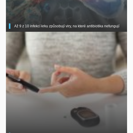
Až 9 z 10 infekcí krku způsobují viry, na které antibiotika nefungují