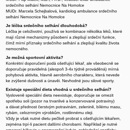
srdečního selhání Nemocnice Na Homolce
MUDr. Marcela Schejbalová, kardiolog ambulance srdečního
selhání Nemocnice Na Homolce
Je léčba srdečního selhání dlouhodobá?
Léčba je celoživotní, používá se kombinace několika léků, které
mají různé mechanizmy působení a zlepšují srdeční funkce,
čímž mírní příznaky srdečního selhání a zlepšují kvalitu života
nemocného.
Je možná sportovní aktivita?
Konkrétní doporučení podá ošetřující lékař, ale všeobecně se
doporučuje pravidelná (alespoň 3-4x týdně prováděná) mírná
pohybová aktivita, hlavně aerobního charakteru, která nevede
ke zvýšené dušnosti a únavěi. Nevhodné jsou silové sporty.
Existuje speciální dieta vhodná u srdečního selhání?
Vysloveně speciální dieta neexistuje, doporučuje se omezit
spotřebu soli (pozor na trvanlivé a konzervované potraviny)
a dávat přednost čerstvým potravinám, zelenině, bílému masu,
rybám, celozrnným výrobkům, rostlinnému oleji.
Vždy je však nutné dietu pečlivě probrat s ošetřujícím lékařem,
zejména trpí-li pacient dalšími chorobami. Například je nutné
omezení bílkovin u onemocnění ledvin, zohlednění spotřeby