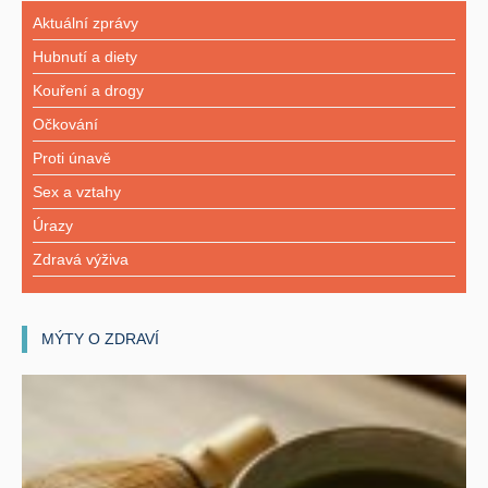
Aktuální zprávy
Hubnutí a diety
Kouření a drogy
Očkování
Proti únavě
Sex a vztahy
Úrazy
Zdravá výživa
MÝTY O ZDRAVÍ