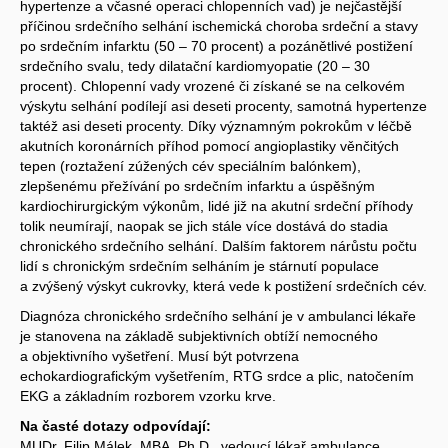
hypertenze a včasné operaci chlopenních vad) je nejčastější
příčinou srdečního selhání ischemická choroba srdeční a stavy
po srdečním infarktu (50 – 70 procent) a pozánětlivé postižení
srdečního svalu, tedy dilatační kardiomyopatie (20 – 30
procent). Chlopenní vady vrozené či získané se na celkovém
výskytu selhání podílejí asi deseti procenty, samotná hypertenze
taktéž asi deseti procenty. Díky významným pokrokům v léčbě
akutních koronárních příhod pomocí angioplastiky věnčitých
tepen (roztažení zúžených cév speciálním balónkem),
zlepšenému přežívání po srdečním infarktu a úspěšným
kardiochirurgickým výkonům, lidé již na akutní srdeční příhody
tolik neumírají, naopak se jich stále více dostává do stadia
chronického srdečního selhání. Dalším faktorem nárůstu počtu
lidí s chronickým srdečním selháním je stárnutí populace
a zvýšený výskyt cukrovky, která vede k postižení srdečních cév.
Diagnóza chronického srdečního selhání je v ambulanci lékaře
je stanovena na základě subjektivních obtíží nemocného
a objektivního vyšetření. Musí být potvrzena
echokardiografickým vyšetřením, RTG srdce a plic, natočením
EKG a základním rozborem vzorku krve.
Na časté dotazy odpovídají:
MUDr. Filip Málek, MBA, Ph.D., vedoucí lékař ambulance