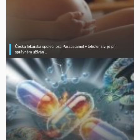
Česká lékařská společnost: Paracetamol v těhotenství je při
správném užíván ..