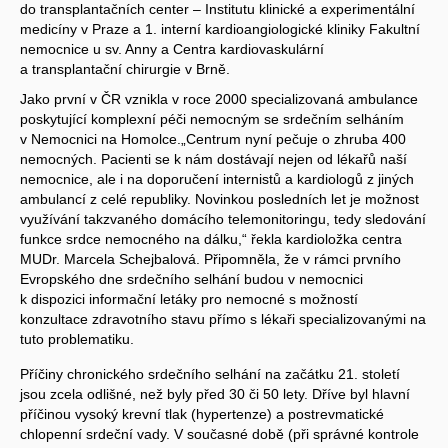
do transplantačních center – Institutu klinické a experimentální
medicíny v Praze a 1. interní kardioangiologické kliniky Fakultní
nemocnice u sv. Anny a Centra kardiovaskulární
a transplantační chirurgie v Brně.
Jako první v ČR vznikla v roce 2000 specializovaná ambulance
poskytující komplexní péči nemocným se srdečním selháním
v Nemocnici na Homolce.„Centrum nyní pečuje o zhruba 400
nemocných. Pacienti se k nám dostávají nejen od lékařů naší
nemocnice, ale i na doporučení internistů a kardiologů z jiných
ambulancí z celé republiky. Novinkou posledních let je možnost
využívání takzvaného domácího telemonitoringu, tedy sledování
funkce srdce nemocného na dálku,“ řekla kardioložka centra
MUDr. Marcela Schejbalová. Připomněla, že v rámci prvního
Evropského dne srdečního selhání budou v nemocnici
k dispozici informační letáky pro nemocné s možností
konzultace zdravotního stavu přímo s lékaři specializovanými na
tuto problematiku.
Příčiny chronického srdečního selhání na začátku 21. století
jsou zcela odlišné, než byly před 30 či 50 lety. Dříve byl hlavní
příčinou vysoký krevní tlak (hypertenze) a postrevmatické
chlopenní srdeční vady. V současné době (při správné kontrole