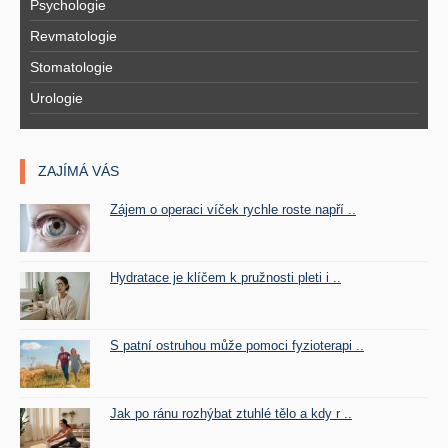
Psychologie
Revmatologie
Stomatologie
Urologie
ZAJÍMÁ VÁS
Zájem o operaci víček rychle roste napří ..
Hydratace je klíčem k pružnosti pleti i ..
S patní ostruhou může pomoci fyzioterapi ..
Jak po ránu rozhýbat ztuhlé tělo a kdy r ..