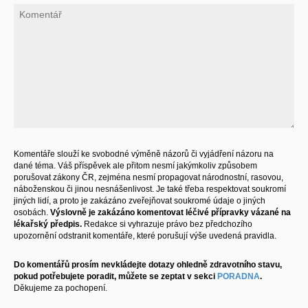
Komentáře slouží ke svobodné výměně názorů či vyjádření názoru na
dané téma. Váš příspěvek ale přitom nesmí jakýmkoliv způsobem
porušovat zákony ČR, zejména nesmí propagovat národnostní, rasovou,
náboženskou či jinou nesnášenlivost. Je také třeba respektovat soukromí
jiných lidí, a proto je zakázáno zveřejňovat soukromé údaje o jiných
osobách.
Výslovně je zakázáno komentovat léčivé přípravky vázané na
lékařský předpis.
Redakce si vyhrazuje právo bez předchozího
upozornění odstranit komentáře, které porušují výše uvedená pravidla.
Do komentářů prosím nevkládejte dotazy ohledně zdravotního stavu,
pokud potřebujete poradit, můžete se zeptat v sekci
PORADNA
.
Děkujeme za pochopení.