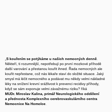
„
S kouřením se potýkáme u našich nemocných denně
.
Někteří, ti rozumnější, nepotřebují po první mozkové příhodě
další varování a přestanou kouřit ihned. Řada nemocných ale
kouřit nepřestane, což nás lékaře staví do složité situace. Jaký
smysl má léčit nemocného a podávat mu někdy velmi nákladné
léky na snížení krevní srážlivost k prevenci recidivy příhody,
když se sám exponuje velmi závažnému riziku? říká
MUDr. Miroslav Kalina, primář Neurologického oddělení
a přednosta Komplexního cerebrovaskulárního centra
Nemocnice Na Homolce
.