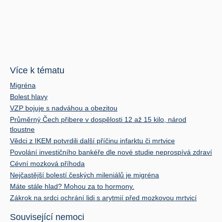
Více k tématu
Migréna
Bolest hlavy
VZP bojuje s nadváhou a obezitou
Průměrný Čech přibere v dospělosti 12 až 15 kilo, národ
tloustne
Vědci z IKEM potvrdili další příčinu infarktu či mrtvice
Povolání investičního bankéře dle nové studie neprospívá zdraví
Cévní mozková příhoda
Nejčastější bolestí českých mileniálů je migréna
Máte stále hlad? Mohou za to hormony.
Zákrok na srdci ochrání lidi s arytmií před mozkovou mrtvicí
Související nemoci