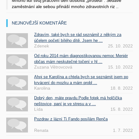
Mnoho lidí svůj pracovní den doslova „prosedí“. Sedavé
zaměstnání ale sebou přináší mnoho zdravotních riz ..
NEJNOVĚJŠÍ KOMENTÁŘE
Zdravím, také bych se rád seznámil z někým za
účelem početí bílého dítě. Jsem he ...
Zdenek
25. 10. 2022
Od roku 2014 mám diagnostikovanou nemoc Meniér
občas mám neskutečné točení v hl ...
Zuzana Větrovcová
15. 10. 2022
Ahoj se Karolína a chtela bych se seznámit jsem po
krvácení do mozku a mám probl ...
Karolina
18. 8. 2022
Dobrý den, máte pravdu.Podle fotek má holčička
neštovice, paní je ve stresu a v ...
Lída
15. 8. 2022
Pozdrav z lázní Ti Fando posílám Renča
Renata
1. 7. 2022