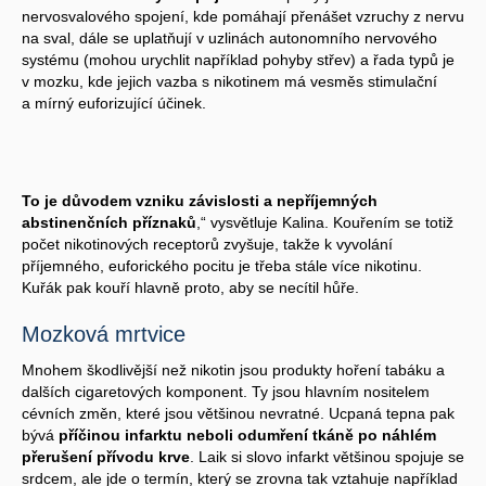
nervosvalového spojení, kde pomáhají přenášet vzruchy z nervu
na sval, dále se uplatňují v uzlinách autonomního nervového
systému (mohou urychlit například pohyby střev) a řada typů je
v mozku, kde jejich vazba s nikotinem má vesměs stimulační
a mírný euforizující účinek.
To je důvodem vzniku závislosti a nepříjemných
abstinenčních příznaků
,“ vysvětluje Kalina. Kouřením se totiž
počet nikotinových receptorů zvyšuje, takže k vyvolání
příjemného, euforického pocitu je třeba stále více nikotinu.
Kuřák pak kouří hlavně proto, aby se necítil hůře.
Mozková mrtvice
Mnohem škodlivější než nikotin jsou produkty hoření tabáku a
dalších cigaretových komponent. Ty jsou hlavním nositelem
cévních změn, které jsou většinou nevratné. Ucpaná tepna pak
bývá
příčinou infarktu neboli odumření tkáně po náhlém
přerušení přívodu krve
. Laik si slovo infarkt většinou spojuje se
srdcem, ale jde o termín, který se zrovna tak vztahuje například