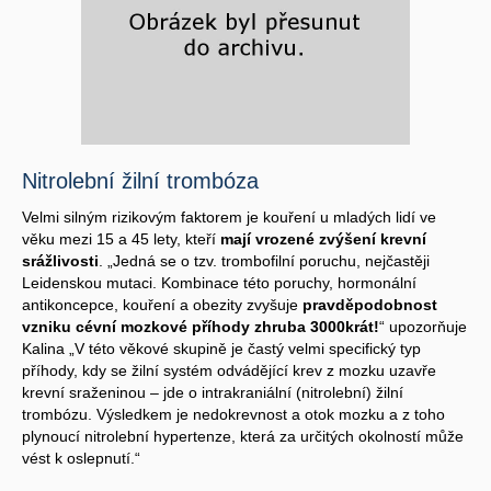
Nitrolební žilní trombóza
Velmi silným rizikovým faktorem je kouření u mladých lidí ve
věku mezi 15 a 45 lety, kteří
mají vrozené zvýšení krevní
srážlivosti
. „Jedná se o tzv. trombofilní poruchu, nejčastěji
Leidenskou mutaci. Kombinace této poruchy, hormonální
antikoncepce, kouření a obezity zvyšuje
pravděpodobnost
vzniku cévní mozkové příhody zhruba 3000krát!
“ upozorňuje
Kalina „V této věkové skupině je častý velmi specifický typ
příhody, kdy se žilní systém odvádějící krev z mozku uzavře
krevní sraženinou – jde o intrakraniální (nitrolební) žilní
trombózu. Výsledkem je nedokrevnost a otok mozku a z toho
plynoucí nitrolební hypertenze, která za určitých okolností může
vést k oslepnutí.“