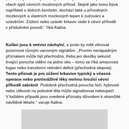
všech typů cévních mozkových příhod. Stejně jako tomu bývá
například u dolních končetin, dochází také u přívodných
mozkových a vlastních mozkových tepen k zužování a
uzávěrům. Zúžení nebo uzávěr krkavic vede k cévní příhodě
v příslušném povodí,“ říká Kalina.
Kuřáci jsou k mrtvici náchylní
, a proto by měli věnovat
pozornost různým varovným signálům. „Prvním nenápadným
příznakem může být přechodná, třeba jen desítky sekund
trvající porucha vidění na jedno oko – tomu se říká amaurosis
fugax nebo tranzitorní retinální deficit (přechodná slepota).
Tento příznak je pro zúžení krkavice typický a včasná
operace nebo protisrážlivé léky mohou hrozící cévní
příhodě zabránit
. Podobně přechodná porucha řeči, hybnosti
nebo citlivosti na polovině těla může signalizovat nebezpečí.
V každém případě jsou uvedené příznaky důvodem k okamžité
návštěvě lékaře,“ varuje Kalina.