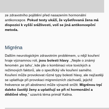
ze zdravotního pojištění před nasazením hormonální
antikoncepce.
Pokud testy ukáží, že vyšetřovaná žena má
dispozici k vyšší srážlivosti, volí se jiná antikoncepční
metoda.
Migréna
Dalším neurologickým zdravotním problémem, u nějž kouření
hraje významnou roli,
jsou bolesti hlavy
. „Nejde o známý
fenomén ‚po tahu‘, kde jde o kombinaci více toxických a
režimových faktorů, ale o specifický vliv kouření samého.
Kouření může provokovat různé typy bolestí hlavy, ale nejčastěji
se uplatňuje při provokaci migrenózních záchvatů, jejichž
frekvence se při abstinenci může výrazně snížit.
Migrénou trpí
daleko častěji ženy a uplatňují se při ní hormonální a
dědičné vlivy
,“ uzavírá téma primář Kalina.