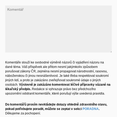
Komentáře slouží ke svobodné výměně názorů či vyjádření názoru na
dané téma. Váš příspěvek ale přitom nesmí jakýmkoliv způsobem
porušovat zákony ČR, zejména nesmí propagovat národnostní, rasovou,
náboženskou či jinou nesnášenlivost. Je také třeba respektovat soukromí
jiných lidí, a proto je zakázáno zveřejňovat soukromé údaje o jiných
osobách.
Výslovně je zakázáno komentovat léčivé přípravky vázané na
lékařský předpis.
Redakce si vyhrazuje právo bez předchozího
upozornění odstranit komentáře, které porušují výše uvedená pravidla.
Do komentářů prosím nevkládejte dotazy ohledně zdravotního stavu,
pokud potřebujete poradit, můžete se zeptat v sekci
PORADNA
.
Děkujeme za pochopení.