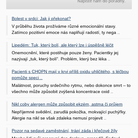
Bolest v srdci: Jak ji překonat?
V průběhu života prožíváme různé emocionální stavy.
Zatímco pozitivní emoce nás naplňují radostí, ty nega ..
Lipedém: Tuk, který bolí, ale který lze i úspěšně léčit
Onemocnění, které postihuje pouze ženy. Pacientky jej
nazývají „tuk, který bolí“. Problém, který bez léka ..
Pacienti s CHOPN mají v krvi příliš oxidu uhličitého, s léčbou
pomůže speci ..
Malátnost, poruchy srdečního rytmu, nebo dokonce smrt – to
všechno může způsobit zvýšená koncentrace oxid ..
Nikl coby alergen může způsobit ekzém, astma či průjem
Nepříjemné svědění, zarudlá pokožka, mokvající puchýřky.
Alergie na nikl se však zdaleka nemusí projevit ..
Pozor na sedavé zaměstnání, trápí záda i křečové žíly