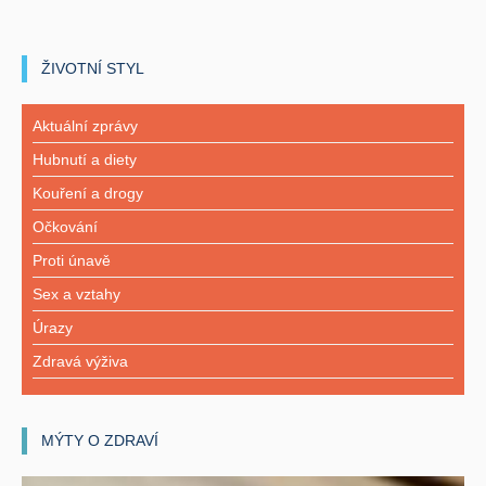
ŽIVOTNÍ STYL
Aktuální zprávy
Hubnutí a diety
Kouření a drogy
Očkování
Proti únavě
Sex a vztahy
Úrazy
Zdravá výživa
MÝTY O ZDRAVÍ