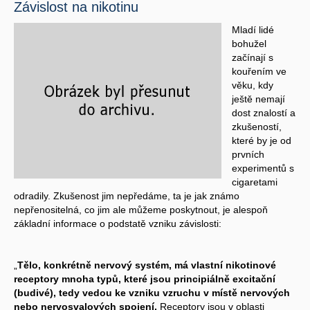
Závislost na nikotinu
Mladí lidé
bohužel
začínají s
kouřením ve
věku, kdy
ještě nemají
dost znalostí a
zkušeností,
které by je od
prvních
experimentů s
cigaretami
odradily. Zkušenost jim nepředáme, ta je jak známo
nepřenositelná, co jim ale můžeme poskytnout, je alespoň
základní informace o podstatě vzniku závislosti:
„
Tělo, konkrétně nervový systém, má vlastní nikotinové
receptory mnoha typů, které jsou principiálně excitační
(budivé), tedy vedou ke vzniku vzruchu v místě nervových
nebo nervosvalových spojení.
Receptory jsou v oblasti