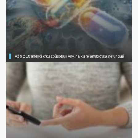
Až 9 z 10 infekcí krku způsobují viry, na které antibiotika nefungují