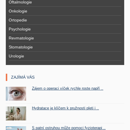
Oftalmologie
Onkologie
Ortopedie
Psychologie
Revmatologie
Stomatologie
Urologie
ZAJÍMÁ VÁS
Zájem o operaci víček rychle roste napří ..
Hydratace je klíčem k pružnosti pleti i ..
S patní ostruhou může pomoci fyzioterapi ..