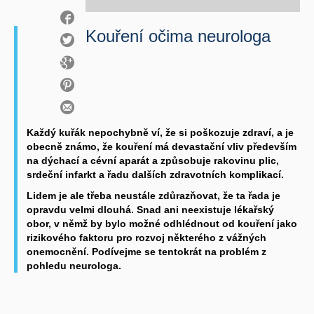
Kouření očima neurologa
Každý kuřák nepochybně ví, že si poškozuje zdraví, a je
obecně známo, že
kouření má devastační vliv především
na dýchací a cévní aparát
a způsobuje
rakovinu plic,
srdeční infarkt
a řadu dalších zdravotních komplikací.
Lidem je ale třeba neustále zdůrazňovat, že ta řada je
opravdu velmi dlouhá. Snad ani neexistuje lékařský
obor, v němž by bylo možné odhlédnout od kouření jako
rizikového faktoru pro rozvoj některého z vážných
onemocnění.
Podívejme se tentokrát na problém z
pohledu neurologa.