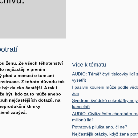
otratí
ou ženu. Ze všech těhotenství
Více k tématu
to nejčastěji v prvním
AUDIO: Téměř čtyři tisícovky lidí
ý plod a nemusí o tom ani
vyšetřit
menstruace. Z tohoto důvodu tak
I pasivní kouření může podle věd
t daleko častější. A tak i
žen
ůže být, kdo za to může anebo
okruh nejčastějších dotazů, na
Syndrom švédské sekretářky nejví
 reprodukční kliniky
kanceláři
zivně zabývá.
AUDIO: Civilizačním chorobám ro
milionů lidí
Potratová pilulka ano, či ne?
Nejčastější otázky, když žena potr