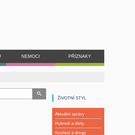
Ů
NEMOCI
PŘÍZNAKY
ŽIVOTNÍ STYL
Aktuální zprávy
Hubnutí a diety
Kouření a drogy