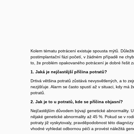
Kolem tématu potrácení existuje spousta mýtů. Důležité
postimplantační fázi početí, v žádném případě ne chy
to, že problém opakovaného potrácení je dobré řešit 
1. Jaká je nejčastější příčina potratů?
Drtivá většina potratů zůstává nevysvětlených, a to z
nezjišťuje. Alarm se často spustí až v situaci, kdy má ž
potratů.
2. Jak je to u potratů, kde se příčina objasní?
Nejčastějším důvodem bývají genetické abnormality. U ž
nějaké genetické abnormality až 45 %. Pokud se v rod
potraty již vyskytovaly, pravděpodobnost této diagnózy
vhodné vyhledat odbornou péči a provést náležitá gene