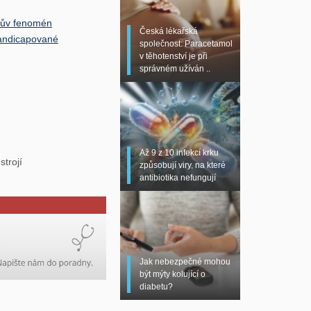
adův fenomén
Česká lékařská
handicapované
společnost: Paracetamol
v těhotenství je při
správném užíván ..
Až 9 z 10 infekcí krku
trojí
způsobují viry, na které
antibiotika nefungují
Jak nebezpečné mohou
být mýty kolující o
diabetu?