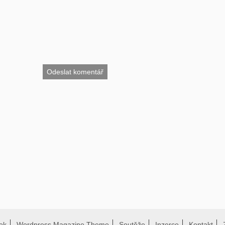
ek
Wordpress Magazine Theme
Soutěže
Inzerce
Kontakt