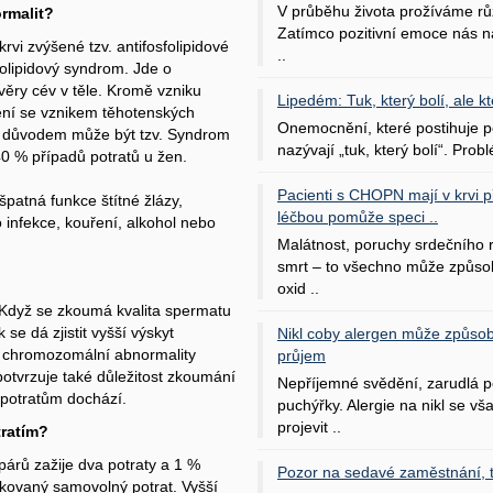
V průběhu života prožíváme rů
rmalit?
Zatímco pozitivní emoce nás na
i zvýšené tzv. antifosfolipidové
..
sfolipidový syndrom. Jde o
věry cév v těle. Kromě vzniku
Lipedém: Tuk, který bolí, ale kt
jení se vznikem těhotenských
Onemocnění, které postihuje po
m důvodem může být tzv. Syndrom
nazývají „tuk, který bolí“. Probl
40 % případů potratů u žen.
Pacienti s CHOPN mají v krvi pří
špatná funkce štítné žlázy,
léčbou pomůže speci ..
 infekce, kouření, alkohol nebo
Malátnost, poruchy srdečního
smrt – to všechno může způso
oxid ..
. Když se zkoumá kvalita spermatu
se dá zjistit vyšší výskyt
Nikl coby alergen může způsob
. chromozomální abnormality
průjem
 potvrzuje také důležitost zkoumání
Nepříjemné svědění, zarudlá p
 potratům dochází.
puchýřky. Alergie na nikl se v
projevit ..
tratím?
párů zažije dva potraty a 1 %
Pozor na sedavé zaměstnání, tr
akovaný samovolný potrat. Vyšší