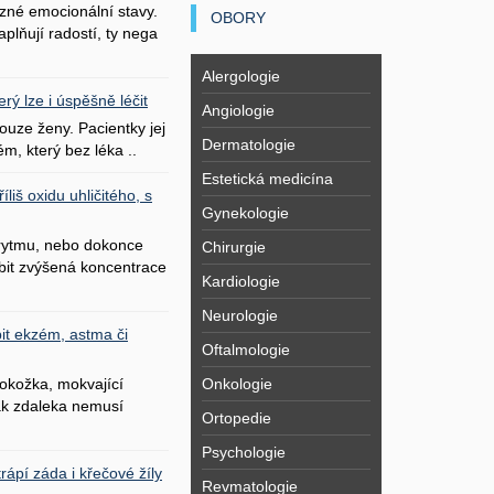
zné emocionální stavy.
OBORY
plňují radostí, ty nega
Alergologie
erý lze i úspěšně léčit
Angiologie
uze ženy. Pacientky jej
Dermatologie
ém, který bez léka ..
Estetická medicína
liš oxidu uhličitého, s
Gynekologie
 rytmu, nebo dokonce
Chirurgie
bit zvýšená koncentrace
Kardiologie
Neurologie
it ekzém, astma či
Oftalmologie
Onkologie
okožka, mokvající
šak zdaleka nemusí
Ortopedie
Psychologie
ápí záda i křečové žíly
Revmatologie