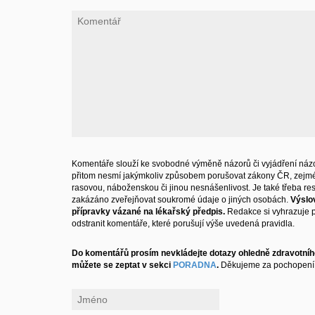
Komentáře slouží ke svobodné výměně názorů či vyjádření názo
přitom nesmí jakýmkoliv způsobem porušovat zákony ČR, zejm
rasovou, náboženskou či jinou nesnášenlivost. Je také třeba resp
zakázáno zveřejňovat soukromé údaje o jiných osobách.
Výslo
přípravky vázané na lékařský předpis.
Redakce si vyhrazuje 
odstranit komentáře, které porušují výše uvedená pravidla.
Do komentářů prosím nevkládejte dotazy ohledně zdravotního
můžete se zeptat v sekci
PORADNA
.
Děkujeme za pochopení