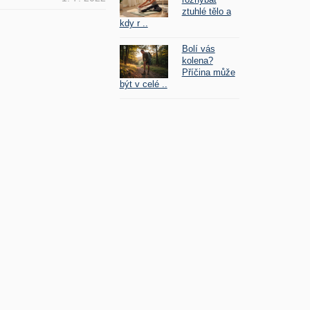
ztuhlé tělo a
kdy r ..
Bolí vás
kolena?
Příčina může
být v celé ..