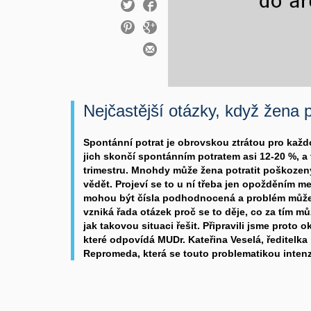
Nejčastější otázky, když žena p
Spontánní potrat je obrovskou ztrátou pro každ
jich skončí spontánním potratem asi 12-20 %, a 
trimestru. Mnohdy může žena potratit poškozen
vědět. Projeví se to u ní třeba jen opožděním 
mohou být čísla podhodnocená a problém může bý
vzniká řada otázek proč se to děje, co za tím m
jak takovou situaci řešit. Připravili jsme proto 
které odpovídá MUDr. Kateřina Veselá, ředitelka
Repromeda, která se touto problematikou inten