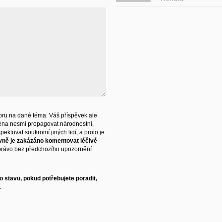
ru na dané téma. Váš příspěvek ale
éna nesmí propagovat národnostní,
ektovat soukromí jiných lidí, a proto je
vně je zakázáno komentovat léčivé
právo bez předchozího upozornění
 stavu, pokud potřebujete poradit,
.