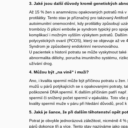
3. Jaké jsou další důvody kromě genetických abno
Až 15 % žen s anamnézou opakovaných potratů má v krv
protilátky. Tento stav je příznačný pro takzvaný Antifo
autoimunitní onemocnění, kdy protilátky způsobují uzá
trombózy či plicní embolie je syndrom typický pro spo
komplikací i možným vyšším výskytem potratů. Další
polycystických ovarií (PCOS), který se objevuje až ve 
Syndrom je způsobený endokrinní nerovnováhou.
U pacientek s historií potratu se může vyskytnout také 
abnormalita dělohy, porucha imunitního systému, riziko
užívání drog.
4. Můžou být „na vině“ i muži?
Ano, i kvalita spermií může být příčinou potratu u žen
mužů u párů potýkajících se s opakovanými potraty, tak 
poškozené DNA spermií. K dalším příčinám patří např
spermií či snížený počet spermií v ejakulátu. Toto vše
kvality spermií muže v páru při hledání důvodů, proč k
5. Jaká je šance, že při dalším těhotenství opět po
Potrat je obvykle jednorázová záležitost, nicméně 4 % 
párů dokonce tři a více. Tento stav nazýváme jako op