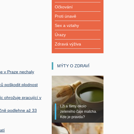
Očkování
Proti únavě
Sex a vztahy
Úrazy
Zdravá výživa
MÝTY O ZDRAVÍ
 se v Praze nechaly
ců poškodit plodnost
c ohrožuje pracující v
Lži a fámy okolo
čně podlehne až 33
zeleného čaje matcha.
Kde je pravda?
atí