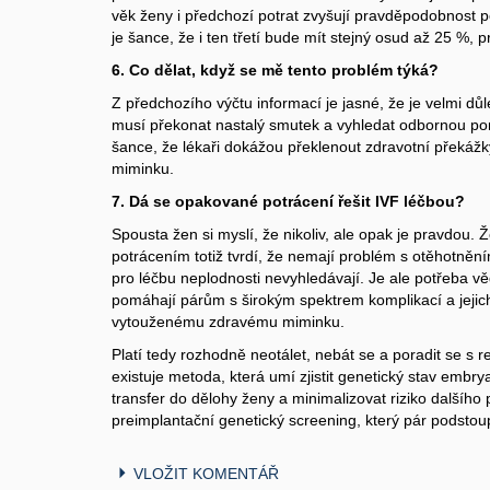
věk ženy i předchozí potrat zvyšují pravděpodobnost p
je šance, že i ten třetí bude mít stejný osud až 25 %, p
6. Co dělat, když se mě tento problém týká?
Z předchozího výčtu informací je jasné, že je velmi důl
musí překonat nastalý smutek a vyhledat odbornou pomo
šance, že lékaři dokážou překlenout zdravotní překá
miminku.
7. Dá se opakované potrácení řešit IVF léčbou?
Spousta žen si myslí, že nikoliv, ale opak je pravdou.
potrácením totiž tvrdí, že nemají problém s otěhotněn
pro léčbu neplodnosti nevyhledávají. Je ale potřeba vě
pomáhají párům s širokým spektrem komplikací a jejic
vytouženému zdravému miminku.
Platí tedy rozhodně neotálet, nebát se a poradit se s 
existuje metoda, která umí zjistit genetický stav embrya
transfer do dělohy ženy a minimalizovat riziko dalšího
preimplantační genetický screening, který pár podstoup
VLOŽIT KOMENTÁŘ