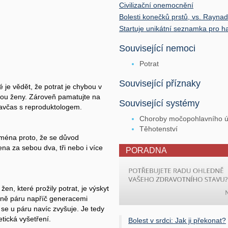
Civilizační onemocnění
Bolesti konečků prstů, vs. Rayn
Startuje unikátní seznamka pro 
Související nemoci
Potrat
Související příznaky
 je vědět, že potrat je chybou v
bou ženy. Zároveň pamatujte na
Související systémy
zavčas s reproduktologem.
Choroby močopohlavního ús
Těhotenství
ejména proto, že se důvod
ena za sebou dva, tři nebo i více
PORADNA
en, které prožily potrat, je výskyt
ině páru napříč generacemi
 se u páru navíc zvyšuje. Je tedy
tická vyšetření.
Bolest v srdci: Jak ji překonat?