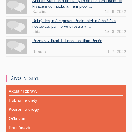
Ahoj se Karolína a chtela bych se seznámit jsem po
krvácení do mozku a mám probl ...
Karolina
18. 8. 2022
Dobrý den, máte pravdu.Podle fotek má holčička
neštovice, paní je ve stresu a v ...
Lída
15. 8. 2022
Pozdrav z lázní Ti Fando posílám Renča
Renata
1. 7. 2022
ŽIVOTNÍ STYL
Aktuální zprávy
Hubnutí a diety
Kouření a drogy
Očkování
Proti únavě