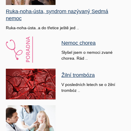
Ruka-noha-ústa, syndrom nazývaný Sedmá
nemoc
Ruka-noha-ústa..a do třetice ještě jed ..
Nemoc chorea
Slyšel jsem o nemoci zvané
chorea. Rád ..
Žilní trombóza
V posledních letech se o žilní
trombóz ..