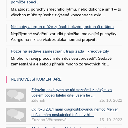
pomůže speci ..
Malátnost, poruchy srdečního rytmu, nebo dokonce smrt – to
všechno může způsobit zvýšená koncentrace oxid ..
Nikl coby alergen může způsobit ekzém, astma či průjem
Nepříjemné svědění, zarudlá pokožka, mokvající puchýřky.
Alergie na nikl se však zdaleka nemusí projevit ..
Pozor na sedavé zaměstnání, trápí záda i křečové žíly
Mnoho lidí svůj pracovní den doslova „prosedí“. Sedavé
zaměstnání ale sebou přináší mnoho zdravotních riz ..
NEJNOVĚJŠÍ KOMENTÁŘE
Zdravím, také bych se rád seznámil z někým za
účelem početí bílého dítě. Jsem he ...
Zdenek
25. 10. 2022
Od roku 2014 mám diagnostikovanou nemoc Meniér
občas mám neskutečné točení v hl ...
Zuzana Větrovcová
15. 10. 2022