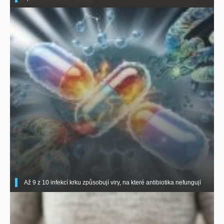
Až 9 z 10 infekcí krku způsobují viry, na které antibiotika nefungují