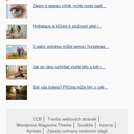
Zájem o operaci víček rychle roste napří ..
Hydratace je klíčem k pružnosti pleti i ..
S patní ostruhou může pomoci fyzioterapi ..
Jak po ránu rozhýbat ztuhlé tělo a kdy r ..
Bolí vás kolena? Příčina může být v celé ..
CCB
Tvorba webových stránek
Wordpress Magazine Theme
Soutěže
Inzerce
Kontakt
Zásady ochrany osobních údajů