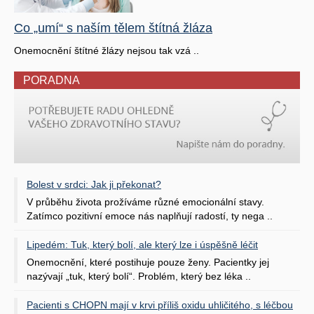
Co „umí“ s naším tělem štítná žláza
Onemocnění štítné žlázy nejsou tak vzá ..
PORADNA
Bolest v srdci: Jak ji překonat?
V průběhu života prožíváme různé emocionální stavy.
Zatímco pozitivní emoce nás naplňují radostí, ty nega ..
Lipedém: Tuk, který bolí, ale který lze i úspěšně léčit
Onemocnění, které postihuje pouze ženy. Pacientky jej
nazývají „tuk, který bolí“. Problém, který bez léka ..
Pacienti s CHOPN mají v krvi příliš oxidu uhličitého, s léčbou