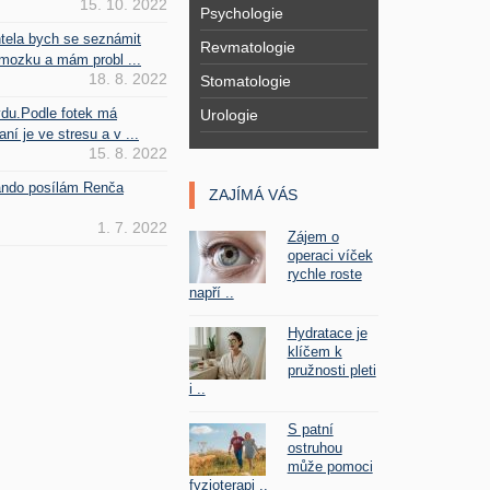
15. 10. 2022
Psychologie
htela bych se seznámit
Revmatologie
mozku a mám probl ...
18. 8. 2022
Stomatologie
vdu.Podle fotek má
Urologie
ní je ve stresu a v ...
15. 8. 2022
Fando posílám Renča
ZAJÍMÁ VÁS
1. 7. 2022
Zájem o
operaci víček
rychle roste
napří ..
Hydratace je
klíčem k
pružnosti pleti
i ..
S patní
ostruhou
může pomoci
fyzioterapi ..