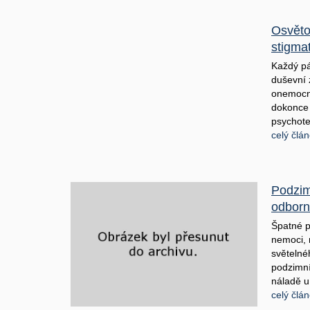
Osvěto
stigma
Každý pá
duševní 
onemocně
dokonce 
psychote
celý člá
Podzim
odborn
Špatné po
nemoci,
světelné
podzimní
náladě u 
celý člá