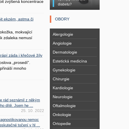
bit zvýšená koncentrace
diabetu?
OBORY
it ekzém, astma či
okožka, mokvající
Alergologie
šak zdaleka nemusí
Angiologie
Dermatologie
ápí záda i křečové žíly
Estetická medicína
oslova „prosedí“.
přináší mnoho
Gynekologie
Chirurgie
Kardiologie
Neurologie
se rád seznámil z někým
Oftalmologie
ho dítě. Jsem he ...
25. 10. 2022
Onkologie
iagnostikovanou nemoc
Ortopedie
kutečné točení v hl ...