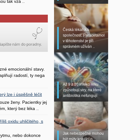
sou tak vzá ..
Česká lékařská
společnost: Paracetamol
v těhotenství je při
správném užíván ..
zné emocionální stavy.
plňují radostí, ty nega
Až 9 z 10 infekcí krku
způsobují viry, na které
erý lze i úspěšně léčit
antibiotika nefungují
uze ženy. Pacientky jej
ém, který bez léka ..
liš oxidu uhličitého, s
Jak nebezpečné mohou
 rytmu, nebo dokonce
být mýty kolující o