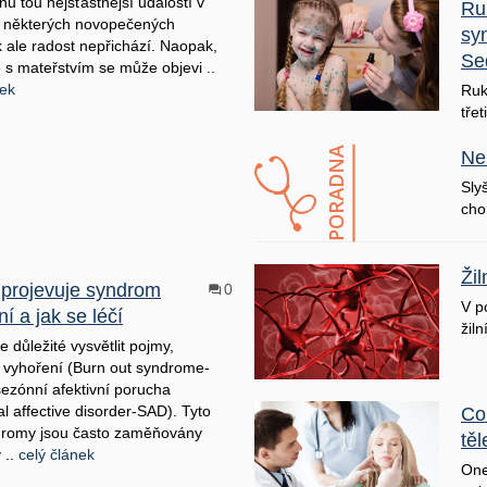
nu tou nejšťastnější událostí v
Ru
U některých novopečených
sy
ale radost nepřichází. Naopak,
Se
 s mateřstvím se může objevi ..
nek
Ruk
třet
Ne
Sly
cho
Ži
 projevuje syndrom
0
V p
í a jak se léčí
žiln
e důležité vysvětlit pojmy,
vyhoření (Burn out syndrome-
ezónní afektivní porucha
l affective disorder-SAD). Tyto
Co
dromy jsou často zaměňovány
těl
 ..
celý článek
One