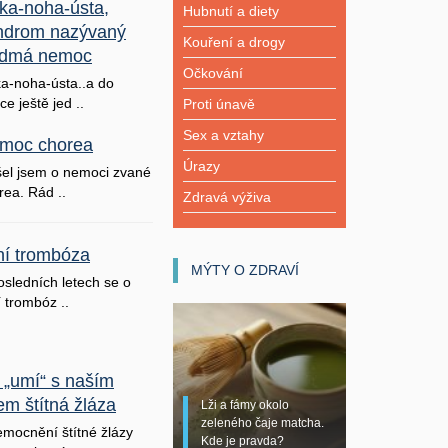
ka-noha-ústa,
Hubnutí a diety
ndrom nazývaný
Kouření a drogy
dmá nemoc
Očkování
a-noha-ústa..a do
ice ještě jed ..
Proti únavě
Sex a vztahy
moc chorea
Úrazy
šel jsem o nemoci zvané
rea. Rád ..
Zdravá výživa
lní trombóza
MÝTY O ZDRAVÍ
osledních letech se o
í trombóz ..
 „umí“ s naším
em štítná žláza
Lži a fámy okolo
zeleného čaje matcha.
mocnění štítné žlázy
Kde je pravda?