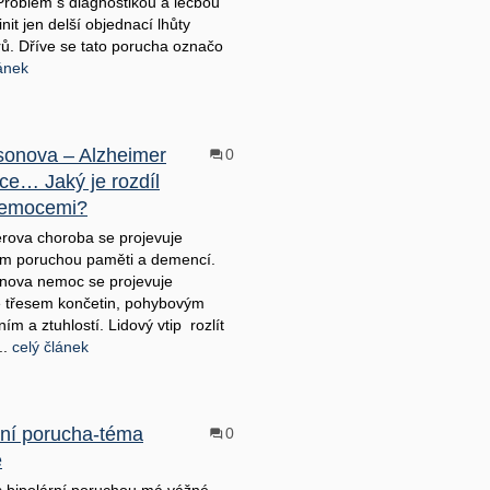
roblém s diagnostikou a léčbou
it jen delší objednací lhůty
rů. Dříve se tato porucha označo
lánek
sonova – Alzheimer
0
e… Jaký je rozdíl
nemocemi?
rova choroba se projevuje
ím poruchou paměti a demencí.
nova nemoc se projevuje
 třesem končetin, pohybovým
m a ztuhlostí. Lidový vtip rozlít
..
celý článek
rní porucha-téma
0
e