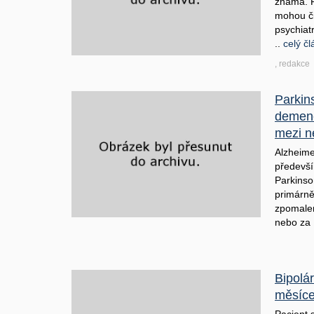
známa. P
mohou čin
psychiat
..
celý č
, redakce
Parkin
demenc
mezi 
Alzheime
předevš
Parkinso
primárně
zpomalení
nebo za 
Bipolá
měsíc