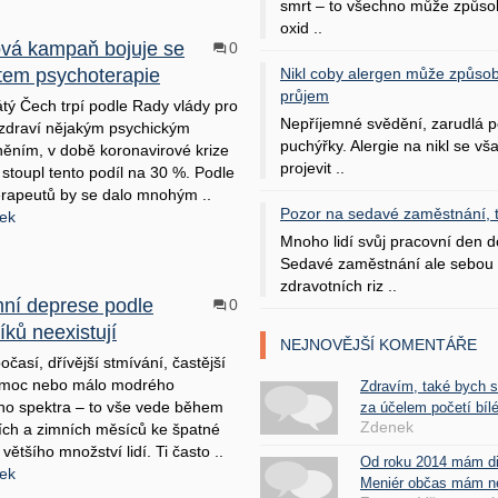
smrt – to všechno může způso
oxid ..
vá kampaň bojuje se
0
tem psychoterapie
Nikl coby alergen může způsob
průjem
tý Čech trpí podle Rady vlády pro
Nepříjemné svědění, zarudlá p
zdraví nějakým psychickým
puchýřky. Alergie na nikl se v
ním, v době koronavirové krize
projevit ..
stoupl tento podíl na 30 %. Podle
rapeutů by se dalo mnohým ..
Pozor na sedavé zaměstnání, tr
nek
Mnoho lidí svůj pracovní den d
Sedavé zaměstnání ale sebou 
zdravotních riz ..
ní deprese podle
0
íků neexistují
NEJNOVĚJŠÍ KOMENTÁŘE
časí, dřívější stmívání, častější
 moc nebo málo modrého
Zdravím, také bych 
ho spektra – to vše vede během
za účelem početí bílé
Zdenek
ch a zimních měsíců ke špatné
většího množství lidí. Ti často ..
Od roku 2014 mám d
nek
Meniér občas mám nes