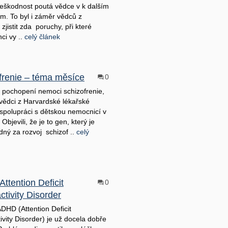
škodnost poutá vědce v k dalším
. To byl i záměr vědců z
jistit zda poruchy, při které
nci vy ..
celý článek
frenie – téma měsíce
0
 pochopení nemoci schizofrenie,
 vědci z Harvardské lékařské
 spolupráci s dětskou nemocnicí v
Objevili, že je to gen, který je
ný za rozvoj schizof ..
celý
ttention Deficit
0
tivity Disorder
HD (Attention Deficit
ivity Disorder) je už docela dobře