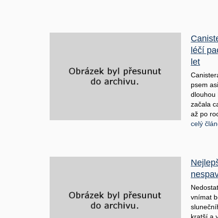
Caniste
léčí p
let
Canister
psem asi
dlouhou 
začala c
až po ro
celý člá
Nejlepš
nespavo
Nedostat
vnímat b
sluneční
kratší a 