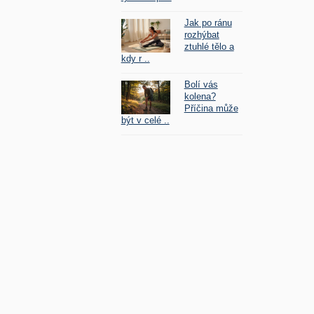
Jak po ránu
rozhýbat
ztuhlé tělo a
kdy r ..
Bolí vás
kolena?
Příčina může
být v celé ..