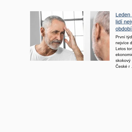
Leden 
lidí ne
období
První tý
nejvíce 
Letos to
ekonomic
skokový 
České r 