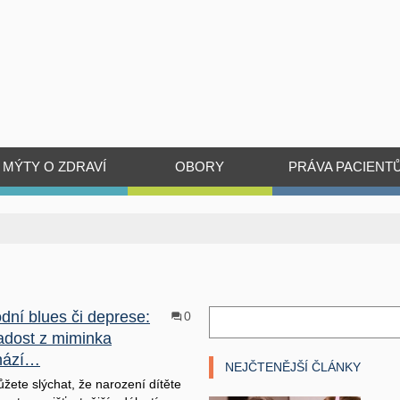
MÝTY O ZDRAVÍ
OBORY
PRÁVA PACIENT
dní blues či deprese:
0
adost z miminka
hází…
NEJČTENĚJŠÍ ČLÁNKY
žete slýchat, že narození dítěte