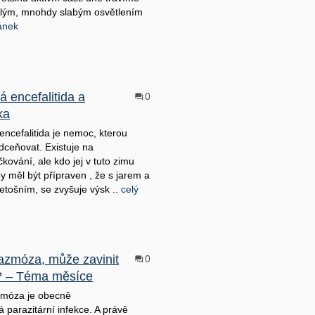
lým, mnohdy slabým osvětlením
lánek
á encefalitida a
0
ka
 encefalitida je nemoc, kterou
dceňovat. Existuje na
čkování, ale kdo jej v tuto zimu
by měl být přípraven , že s jarem a
letošním, se zvyšuje výsk ..
celý
azmóza, může zavinit
0
? – Téma měsíce
zmóza je obecně
 parazitární infekce. A právě