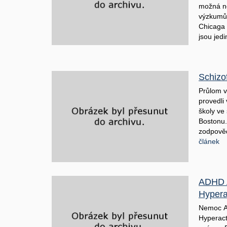
možná ne
výzkumům
Chicaga z
jsou jedi
Schizo
Průlom v
provedli
školy ve
Bostonu. 
zodpověd
článek
ADHD A
Hyperac
Nemoc AD
Hyperact