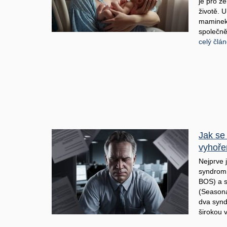
je pro že
životě. 
maminek 
společně
celý člá
Jak se
vyhořen
Nejprve j
syndrom 
BOS) a s
(Seasona
dva syn
širokou v