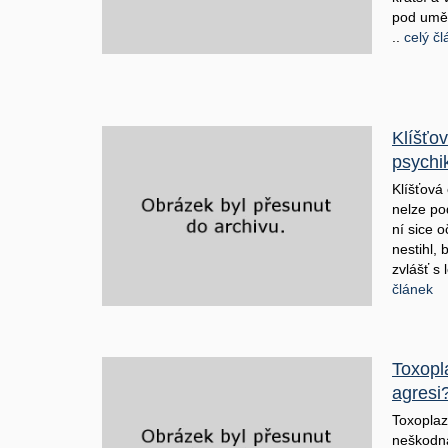
pod umě
..
celý č
Klíšťov
psychi
Klíšťová
nelze po
ní sice o
nestihl, 
zvlášť s 
článek
Toxopl
agresi
Toxopla
neškodná