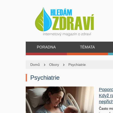
PORADNA
TÉMATA
Domů
Obory
Psychiatrie
Psychiatrie
Poporo
Když r
nepřic
Často mů