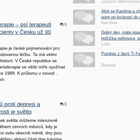
Zuzana Větrovcová
Ahoj se Karolína a c
jsem po krvácení do 
Karolina
rapie – psí terapeuti
0
acienty v Česku už 30
Dobrý den, máte pra
holčička neštovice, pa
Lída
apie je české pojmenování pro
Pozdrav z lázní Ti 
stovanou léčbu. Ta má velmi
historii. V České republice se
Renata
anisterapie ve větší míře využívat
ce 1989. K průlomu v novod ..
nek
í proti depresi a
0
sti je světlo
ek světla můžeme intenzivně
ěhem zimních měsíců, kdy je
ho svitu obecně méně, dny jsou
většinu aktivní části dne trávíme