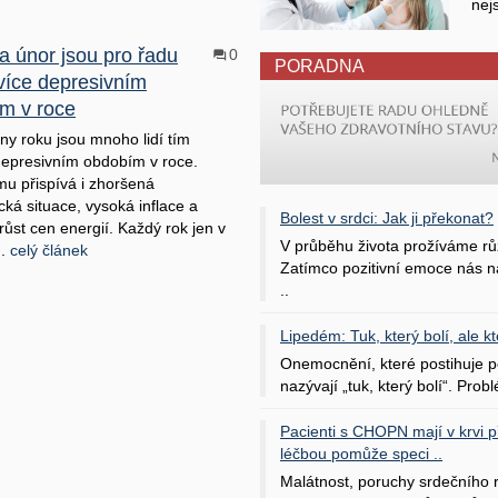
nej
a únor jsou pro řadu
0
PORADNA
jvíce depresivním
m v roce
dny roku jsou mnoho lidí tím
depresivním obdobím v roce.
mu přispívá i zhoršená
ká situace, vysoká inflace a
Bolest v srdci: Jak ji překonat?
růst cen energií. Každý rok jen v
V průběhu života prožíváme rů
..
celý článek
Zatímco pozitivní emoce nás na
..
Lipedém: Tuk, který bolí, ale kt
Onemocnění, které postihuje po
nazývají „tuk, který bolí“. Probl
Pacienti s CHOPN mají v krvi pří
léčbou pomůže speci ..
Malátnost, poruchy srdečního