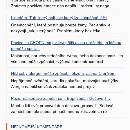
V průběhu života prožíváme různé emocionální stavy.
Zatímco pozitivní emoce nás naplňují radostí, ty nega ..
Lipedém: Tuk, který bolí, ale který lze i úspěšně léčit
Onemocnění, které postihuje pouze ženy. Pacientky jej
nazývají „tuk, který bolí“. Problém, který bez léka ..
Pacienti s CHOPN mají v krvi příliš oxidu uhličitého, s léčbou
pomůže speci ..
Malátnost, poruchy srdečního rytmu, nebo dokonce smrt – to
všechno může způsobit zvýšená koncentrace oxid ..
Nikl coby alergen může způsobit ekzém, astma či průjem
Nepříjemné svědění, zarudlá pokožka, mokvající puchýřky.
Alergie na nikl se však zdaleka nemusí projevit ..
Pozor na sedavé zaměstnání, trápí záda i křečové žíly
Mnoho lidí svůj pracovní den doslova „prosedí“. Sedavé
zaměstnání ale sebou přináší mnoho zdravotních riz ..
NEJNOVĚJŠÍ KOMENTÁŘE