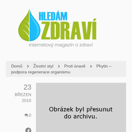
Domů
Životní styl
Proti únavě
Phytin –
podpora regenerace organismu
23
BŘEZEN
2010
0