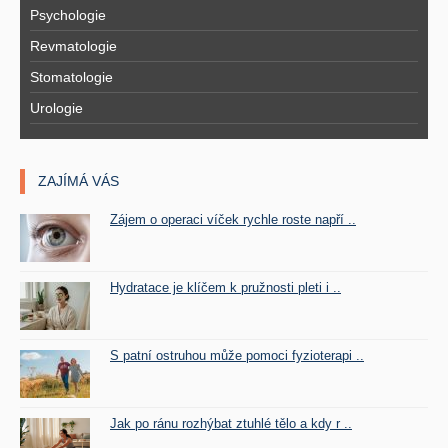
Psychologie
Revmatologie
Stomatologie
Urologie
ZAJÍMÁ VÁS
Zájem o operaci víček rychle roste napří ..
Hydratace je klíčem k pružnosti pleti i ..
S patní ostruhou může pomoci fyzioterapi ..
Jak po ránu rozhýbat ztuhlé tělo a kdy r ..