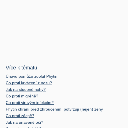
Více k tématu
Únavu pomůže zdolat Phytin
Co proti krvácení z nosu?
Jak na studené nohy?
Co proti migréně?
Co proti virovým infekcím?
Phytin chrání před zhroucením, potvrzují (nejen) ženy
Co proti zácpě?
Jak na unavené oči?