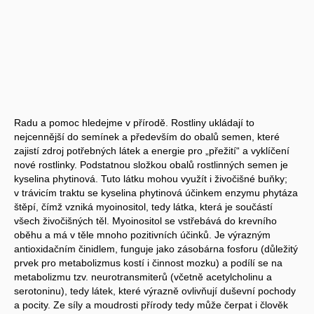
Radu a pomoc hledejme v přírodě. Rostliny ukládají to
nejcennější do semínek a především do obalů semen, které
zajistí zdroj potřebných látek a energie pro „přežití“ a vyklíčení
nové rostlinky. Podstatnou složkou obalů rostlinných semen je
kyselina phytinová. Tuto látku mohou využít i živočišné buňky;
v trávicím traktu se kyselina phytinová účinkem enzymu phytáza
štěpí, čímž vzniká myoinositol, tedy látka, která je součástí
všech živočišných těl. Myoinositol se vstřebává do krevního
oběhu a má v těle mnoho pozitivních účinků. Je výrazným
antioxidačním činidlem, funguje jako zásobárna fosforu (důležitý
prvek pro metabolizmus kostí i činnost mozku) a podílí se na
metabolizmu tzv. neurotransmiterů (včetně acetylcholinu a
serotoninu), tedy látek, které výrazně ovlivňují duševní pochody
a pocity. Ze síly a moudrosti přírody tedy může čerpat i člověk