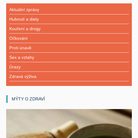
Aktuální zprávy
Hubnutí a diety
Kouření a drogy
Očkování
Proti únavě
Sex a vztahy
Úrazy
Zdravá výživa
MÝTY O ZDRAVÍ