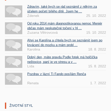
Zdravím, také bych se rád seznámil z někým za
účelem početí bílého dítě. Jsem he ...
Zdenek
25. 10. 2022
Od roku 2014 mám diagnostikovanou nemoc Meniér
občas mám neskutečné točení v hl ...
Zuzana Větrovcová
15. 10. 2022
Ahoj se Karolína a chtela bych se seznámit jsem po
krvácení do mozku a mám probl ...
Karolina
18. 8. 2022
Dobrý den, máte pravdu.Podle fotek má holčička
neštovice, paní je ve stresu a v ...
Lída
15. 8. 2022
Pozdrav z lázní Ti Fando posílám Renča
Renata
1. 7. 2022
ŽIVOTNÍ STYL