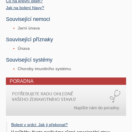
Co na krevní oběh?
Jak na bolení hlavy?
Související nemoci
Jarní únava
Související příznaky
Únava
Související systémy
Choroby imunitního systému
PORADNA
Bolest v srdci: Jak ji překonat?