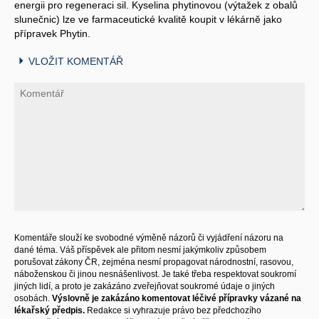
energii pro regeneraci sil. Kyselina phytinovou (výtažek z obalů
slunečnic) lze ve farmaceutické kvalitě koupit v lékárně jako
přípravek Phytin.
VLOŽIT KOMENTÁŘ
Komentáře slouží ke svobodné výměně názorů či vyjádření názoru na
dané téma. Váš příspěvek ale přitom nesmí jakýmkoliv způsobem
porušovat zákony ČR, zejména nesmí propagovat národnostní, rasovou,
náboženskou či jinou nesnášenlivost. Je také třeba respektovat soukromí
jiných lidí, a proto je zakázáno zveřejňovat soukromé údaje o jiných
osobách.
Výslovně je zakázáno komentovat léčivé přípravky vázané na
lékařský předpis.
Redakce si vyhrazuje právo bez předchozího